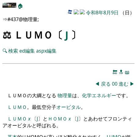
🏠
令和8年8月9日
（日）
⇒#437@物理量;
⚖️ ＬＵＭＯ〔
J
〕
🔍
検索
ed編集
aspx編集
🔚
🔝
📖
◀
戻る
00
進む
▶
ＬＵＭＯの大綱となる
物理量
は、
化学エネルギー
です。
ＬＵＭＯ
。
最低空分子
オービタル
。
ＬＵＭＯ
x
〔
J
〕
と
ＨＯＭＯ
x
〔
J
〕
とあわせて
フロンティ
アオービタル
と呼ばれる
。
基本
的にHOMOが高いほど酸化されやすく
、
LUMO
が
低