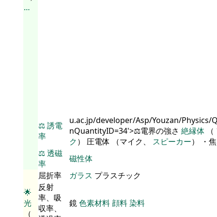
…
u.ac.jp/developer/Asp/Youzan/Physics/
⚖️
誘電
nQuantityID=34'>⚖️電界の強さ
絶縁体
（
率
ク
） 圧電体 （マイク、
スピーカー
） ・
⚖️
透磁
磁性体
率
屈折率
ガラス
プラスチック
反射
🌟
率、吸
光
鏡
色素材料
顔料
染料
収率、
（