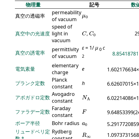
物理量
記号
数
permeability
μ
0
真空の透磁率
μ
0
of vacuum
speed of
C
C
0
真空中の光速度
light in
,
2
C
C
0
vacuum
ε
= 1/
μ
c
permittivity
0
真空の誘電率
8.85418781
of vacuum
2
elementary
電気素量
e
1.602176634
charge
Planck
プランク定数
h
6.62607015×
constant
N
A
Avogadro
アボガドロ定数
6.02214086×
N
A
constant
F
Faraday
ファラデー定数
9.64853399(2
F
constant
a
0
ボーア半径
Bohr radius
a
5.2917720859
0
R
∞
リュードベリ定
Rydberg
1.0973731568
R
∞
数
*
constant