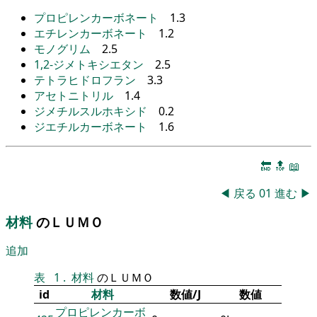
プロピレンカーボネート
1.3
エチレンカーボネート
1.2
モノグリム
2.5
1,2-ジメトキシエタン
2.5
テトラヒドロフラン
3.3
アセトニトリル
1.4
ジメチルスルホキシド
0.2
ジエチルカーボネート
1.6
🔚
🔝
📖
◀
戻る
01
進む
▶
材料
のＬＵＭＯ
追加
表
1
.
材料
のＬＵＭＯ
id
材料
数値/J
数値
プロピレンカーボ