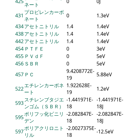
425
0
0J
ネート
プロピレンカーボ
431
0
1.3eV
ネート
434
アセトニトリル
1.4
1.4eV
438
アセトニトリル
1.4
1.4eV
442
アセトニトリル
1.4
1.4eV
454
ＰＴＦＥ
0
3eV
455
ＰＶｄＦ
0
5eV
456
ＳＢＲ
0
5eV
9.4208772E-
457
ＰＣ
5.88eV
19
エチレンカーボネ
1.922628E-
522
1.2eV
ート
19
スチレンブタジエ
-1.441971E-
-1.441971E-
593
ンゴム（ＳＢＲ）
18
18J
ポリフッ化ビニリ
-2.082847E-
-2.082847E-
595
デン
18
18J
ポリアクリロニト
-2.0027375E-
597
-12.5eV
リル
18