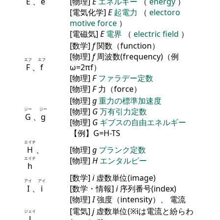
E
、
e
[物理]
E
エネルギー
（
energy
）
[電気化学]
E
起電力
（
electoro
motive force
）
[電磁気]
E
電界
（
electric field
）
[数学]
f
関数（function）
[物理]
f
周波数(frequency)（例
エフ
エフ
F
、
f
ω=2πf）
[物理]
F
ファラデー定数
[物理]
F
力（force）
[物理]
g
重力の標準加速度
ジー
ジー
[物理]
G
万有引力定数
G
、
g
[物理]
G
ギブスの自由エネルギー
【例】G=H-TS
エイチ
H
、
[物理]
g
プランク定数
エイチ
[物理]
H
エンタルピー
h
[数学]
i
虚数単位(image)
アイ
アイ
I
、
i
[数学・情報]
i
序列番号(index)
[物理]
I
強度（intensity）、 電流
[電気]
j
虚数単位(※iは電流と紛らわ
ジェイ
J
、