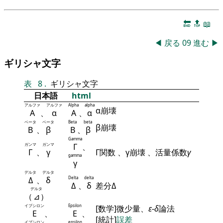
🔚
🔝
📖
◀
戻る
09
進む
▶
ギリシャ文字
表
8
.
ギリシャ文字
日本語
html
アルファ
アルファ
Alpha
alpha
α崩壊
Α
、
α
Α
、
α
ベータ
ベータ
Beta
beta
β崩壊
Β
、
β
Β
、
β
Gamma
ガンマ
ガンマ
Γ
、
Γ
、
γ
Γ関数 、γ崩壊 、活量係数
γ
gamma
γ
デルタ
デルタ
Δ
、
δ
Delta
delta
Δ
、
δ
差分Δ
デルタ
（
⊿
）
イプシロン
Epsilon
[数学]微少量、
ε
-
δ
論法
Ε
、
Ε
、
[統計]
誤差
イプシロン
epsilon