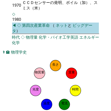
ＣＣＤセンサーの発明、ボイル（加）、ス
1970
ミス（米）
◇
1980
◀
◇
第四次産業革命
（
ネット
と
ビッグデー
タ
）
時代
◇
物理量
化学・バイオ工学英語
エネルギー
化学
👨‍🏫
物理学史
長さ
物質量
質量
光度
時間
温度
電流