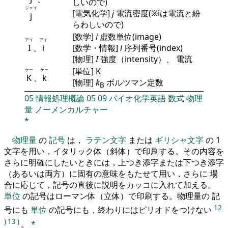
しいので)
ジェイ
[電気化学]
j
電流密度(※iは電流と紛
j
らわしいので)
[数学]
i
虚数単位(image)
アイ
アイ
I
、
i
[数学・情報]
i
序列番号(index)
[物理]
I
強度（intensity）、 電流
[単位] K
ケー
ケー
K
、
k
[物理]
k
ボルツマン定数
B
05
情報処理概論
05
09
バイオ化学英語
数式
物理
量
ノーメンカルチャー
*
物理量
の
記号
は，
ラテン文字
または
ギリシャ文字
の 1
文字を用い，イタリック体（斜体）で印刷する。その内容を
さらに明確にしたいときには，上つき添字または下つき添字
（あるいは両方）に固有の意味をもたせて用い，さらに 場
合に応じて，記号の直後に説明をカッコに入れて加える。
単位
の記号はローマン体（立体）で印刷する。物理量の 記
12
号にも
単位
の記号にも，終わりにはピリオドをつけない
)
13
)
。
*