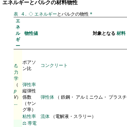
エネルギーとバルクの材料物性
表
4
.
◇
エネルギー
とバルクの物性
*
エ
ネ
ル
物性値
対象となる
材料
ギ
ー
ポアソ
コンクリート
💪
ン比
力
学
（
弾性率
p
縦弾性
V
）
係数
弾性体
（ 鉄鋼・ アルミニウム・ プラス
…
（ヤン
グ率）
粘性率
流体
（電解液・スラリー）
⚖️
導電