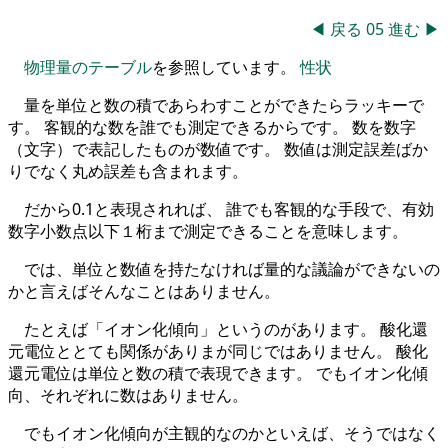
◀
戻る
05
進む
▶
物理量のテーブル
を参照しています。
性状
量を単位と数の積であらわすことができたらラッキーで
す。 客観的な数を誰でも測定できるからです。 数を数字
（文字）で表記したものが数値です。 数値は測定誤差ばか
りでなく丸め誤差も含まれます。
だから0.1と表現されれば、 誰でも客観的な手段で、有効
数字小数点以下１桁まで測定できることを意味します。
では、単位と数値を持たなければ量的な議論ができないの
かと言えばそんなことはありません。
たとえば「イオン化傾向」というのがあります。 酸化還
元電位ととても関係がありまが同じではありません。 酸化
還元電位は単位と数の積で表現できます。 でもイオン化傾
向、それぞれに数はありません。
でもイオン化傾向が主観的なのかといえば、そうではなく