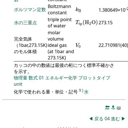
k
B
Boltzmann
-
ボルツマン定数
1.380649×10
k
B
constant
T
tp
(
H
2
O
)
triple point
(
H
O
)
水の三重点
273.15
T
tp
2
of water
molar
完全気体
volume
V
0
（1bar,273.15K)
ideal gas
22.710981(40
V
0
のモル体積
(at 1bar and
273.15K)
カッコの中の数値は最後の桁につく標準不確かさ
を示す。
物理量
数式
01
エネルギー化学
プロットタイプ
unit
9
)
化学で使われる量・単位・記号
水
🔚
🔝
📖
◀
戻る
04
進む
▶