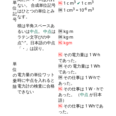
単
3
3
🆖
1 c m
✔
1 c
m
ない。 合成単位記号
位
3
-6
3
🆗 1 cm
= 10
m
はひとつの単位とみ
記
なす。
号
積は半角スペースあ
るいは
中点
。
中点
は
🆗 kg m
ラテン文字びの中
🆗 kg·m
点"·"。日本語の中点
🆖 kgm
「・」は誤り。
🆖
その
電力量
は 1 W·h
であった。
単
🆗 その
電力量
は 1 Wh
位
であった。
電力量の単位ワット
の
🆗 その仕事は 1 W·hで
時に中点を入れると
乗
あった。
電力計の検査に合格
除
🆖
その仕事は 1 W・hで
できない
あった。 （
中点
が日本
語）
🆖
その仕事は 1 Whであ
った。