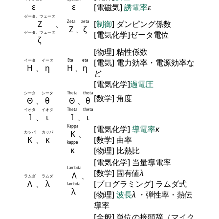
ε
ε
[電磁気]
誘電率
ε
ゼータ、ツェータ
Ζ
、
Zeta
zeta
[
制御
] ダンピング係数
Ζ
、
ζ
ゼータ、ツェータ
[電気化学]ゼータ電位
ζ
[物理] 粘性係数
イータ
イータ
Eta
eta
[電気] 電力効率・電源効率な
Η
、
η
Η
、
η
ど
[電気化学]
過電圧
シータ
シータ
Theta
theta
[数学] 角度
Θ
、
θ
Θ
、
θ
イオタ
イオタ
Theta
theta
Ι
、
ι
Ι
、
ι
Kappa
[電気化学]
導電率
κ
Κ
、
カッパ
カッパ
Κ
、
κ
[数学] 曲率
kappa
κ
[物理] 比熱比
[電気化学] 当量導電率
Lambda
[数学] 固有値
λ
Λ
、
ラムダ
ラムダ
Λ
、
λ
[プログラミング] ラムダ式
lambda
λ
[物理]
波長
λ
・弾性率・熱伝
導率
[全般] 単位の接頭辞（マイク