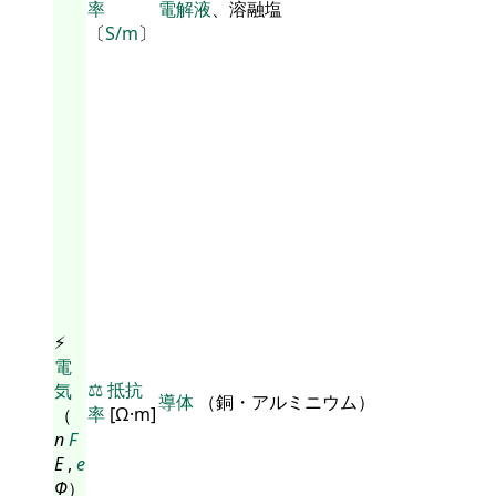
率
電解液
、溶融塩
〔
S/m
〕
⚡
電
⚖️
抵抗
気
導体
（銅・アルミニウム）
率
[Ω·m]
（
n
F
E
,
e
Φ
）