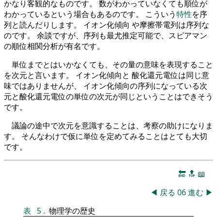
かなり客観的なものです。 数がわかっていなくても順位が
わかっているという場合もあるのです。 こういう
特性
を序
列と読んだりします。 イオン化傾向 や摩擦帯電列は序列な
のです。 余談ですが、序列も最尤推定可能で、スピアマン
の順位相関分析が有名です。
単位までとはいかなくても、その量の意味を表現すること
を次元と言います。 イオン化傾向と 酸化還元電位は同じ意
味ではありませんが、 イオン化傾向の序列になっている次
元と酸化還元電位の単位の次元が同じということはできそう
です。
議論の途中で次元を意識することは、考察の助けになりま
す。 そんなわけで仮に単位を定めてみることはとても大切
です。
🔚
🔝
📖
◀
戻る
06
進む
▶
表
5
.
物理学の歴史