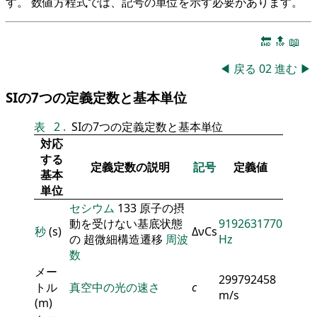
す。 数値方程式では、記号の単位を示す必要があります。
🔚
🔝
📖
◀
戻る
02
進む
▶
SIの7つの定義定数と基本単位
表
2
.
SIの7つの定義定数と基本単位
対応
する
定義定数の説明
記号
定義値
基本
単位
セシウム
133 原子の摂
動を受けない基底状態
9192631770
秒
(s)
ΔνCs
の 超微細構造遷移
周波
Hz
数
メー
299792458
トル
真空中の光の速さ
c
m/s
(m)