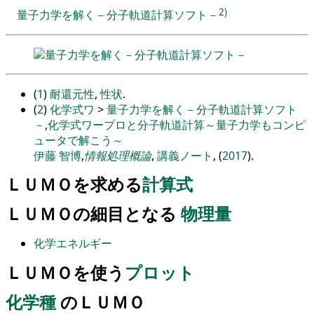
2)
量子力学を解く－分子軌道計算ソフト－
量子力学を解く－分子軌道計算ソフト－
(
1
)
耐還元性
,
性状
.
(
2
)
化学式ワ
>
量子力学を解く－分子軌道計算ソフト
－
,
化学式ワープロと分子軌道計算～量子力学もコンピ
ュータで解こう～
伊藤 智博
,
情報処理概論
,
講義ノート
, (
2017
).
ＬＵＭＯを求める
計算式
ＬＵＭＯの細目となる
物理量
化学エネルギー
ＬＵＭＯを使う
プロット
化学種
のＬＵＭＯ