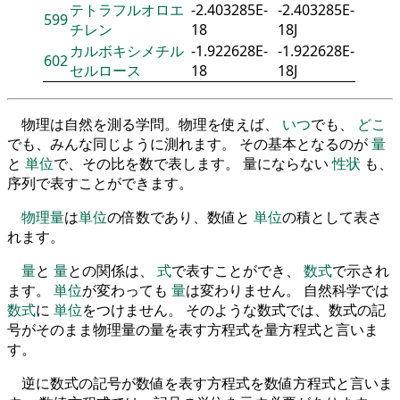
テトラフルオロエ
-2.403285E-
-2.403285E-
599
チレン
18
18J
カルボキシメチル
-1.922628E-
-1.922628E-
602
セルロース
18
18J
物理は自然を測る学問。物理を使えば、
いつ
でも、
どこ
でも、みんな同じように測れます。 その基本となるのが
量
と
単位
で、その比を数で表します。 量にならない
性状
も、
序列で表すことができます。
物理量
は
単位
の倍数であり、数値と
単位
の積として表さ
れます。
量
と
量
との関係は、
式
で表すことができ、
数式
で示され
ます。
単位
が変わっても
量
は変わりません。 自然科学では
数式
に
単位
をつけません。 そのような数式では、数式の記
号がそのまま物理量の量を表す方程式を量方程式と言いま
す。
逆に数式の記号が数値を表す方程式を数値方程式と言いま