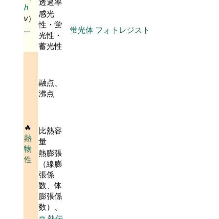
透過率
h
感光
ν
）
性・蛍
…
蛍光体
フォトレジスト
光性・
蓄光性
融点、
沸点
🔥
比熱容
熱
量
物
熱膨張
性
（線膨
張係
数、体
膨張係
数）、
⚖️
熱伝