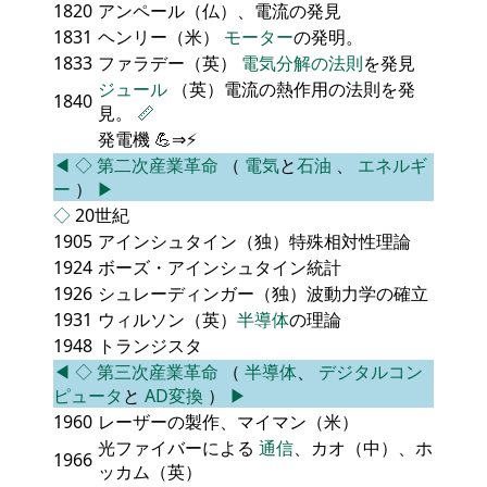
1820
アンペール（仏）、電流の発見
1831
ヘンリー（米）
モーター
の発明。
1833
ファラデー（英）
電気分解の法則
を発見
ジュール
（英）電流の熱作用の法則を発
1840
見。
📏
発電機 💪⇒⚡
◀
◇
第二次産業革命
（
電気
と
石油
、
エネルギ
ー
）
▶
◇
20世紀
1905
アインシュタイン（独）特殊相対性理論
1924
ボーズ・アインシュタイン統計
1926
シュレーディンガー（独）波動力学の確立
1931
ウィルソン（英）
半導体
の理論
1948
トランジスタ
◀
◇
第三次産業革命
（
半導体
、
デジタルコン
ピュータ
と
AD変換
）
▶
1960
レーザーの製作、マイマン（米）
光ファイバーによる
通信
、カオ（中）、ホ
1966
ッカム（英）