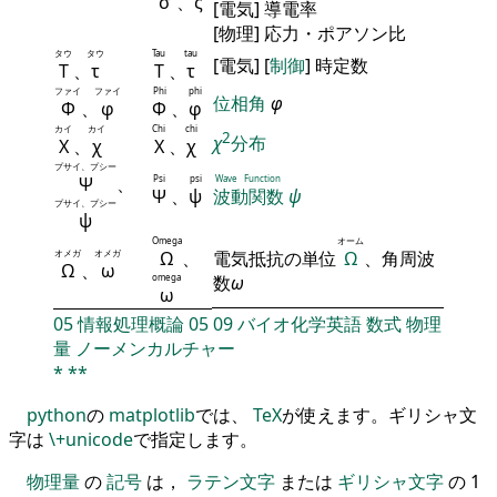
σ
、ς
[電気] 導電率
[物理] 応力・ポアソン比
タウ
タウ
Tau
tau
[電気] [
制御
] 時定数
Τ
、
τ
Τ
、
τ
ファイ
ファイ
Phi
phi
位相角
φ
Φ
、
φ
Φ
、
φ
カイ
カイ
Chi
chi
2
χ
分布
Χ
、
χ
Χ
、
χ
プサイ、プシー
Ψ
、
Psi
psi
Wave Function
Ψ
、
ψ
波動関数
ψ
プサイ、プシー
ψ
Omega
オーム
オメガ
オメガ
Ω
、
電気抵抗の単位
Ω
、角周波
Ω
、
ω
omega
数
ω
ω
05
情報処理概論
05
09
バイオ化学英語
数式
物理
量
ノーメンカルチャー
*
**
python
の
matplotlib
では、
TeX
が使えます。ギリシャ文
字は
\+unicode
で指定します。
物理量
の
記号
は，
ラテン文字
または
ギリシャ文字
の 1