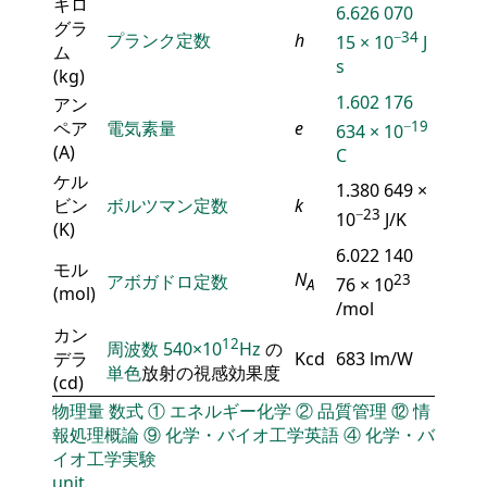
キロ
6.626 070
グラ
−34
プランク定数
h
15 × 10
J
ム
s
(kg)
1.602 176
アン
ペア
電気素量
e
−19
634 × 10
(A)
C
ケル
1.380 649 ×
ビン
ボルツマン定数
k
−23
10
J/K
(K)
6.022 140
モル
N
アボガドロ定数
23
76 × 10
A
(mol)
/mol
カン
12
周波数
540×10
Hz
の
デラ
Kcd
683 lm/W
単色
放射の視感効果度
(cd)
物理量
数式
①
エネルギー化学
②
品質管理
⑫
情
報処理概論
⑨
化学・バイオ工学英語
④
化学・バ
イオ工学実験
unit