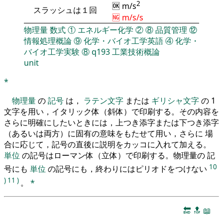
2
🆗 m/s
スラッシュは１回
🆖 m/s/s
物理量
数式
①
エネルギー化学
②
⑧
品質管理
⑫
情報処理概論
⑨
化学・バイオ工学英語
④
化学・
バイオ工学実験
⑧
q193
工業技術概論
unit
*
物理量
の
記号
は，
ラテン文字
または
ギリシャ文字
の 1
文字を用い，イタリック体（斜体）で印刷する。その内容を
さらに明確にしたいときには，上つき添字または下つき添字
（あるいは両方）に固有の意味をもたせて用い，さらに 場
合に応じて，記号の直後に説明をカッコに入れて加える。
単位
の記号はローマン体（立体）で印刷する。物理量の 記
10
号にも
単位
の記号にも，終わりにはピリオドをつけない
)
11
)
。
*
🔚
🔝
📖