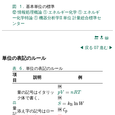
図
1
.
基本単位の標準
⑫
情報処理概論
①
エネルギー化学
①
エネルギ
ー化学特論
①
機器分析学II
単位
計量総合標準セ
ンター
🔚
🔝
📖
◀
戻る
07
進む
▶
単位の表記のルール
表
6
.
単位の表記のルール
項
説明
例
目
🆗
p
V
=
n
R
T
量の記号はイタリッ
=
p
V
n
R
T
ク体で書く。
🆗
S
=
k
B
ln
W
⚖️
=
ln
S
k
W
B
量
🆗
C
添え字の記号はロー
p
記