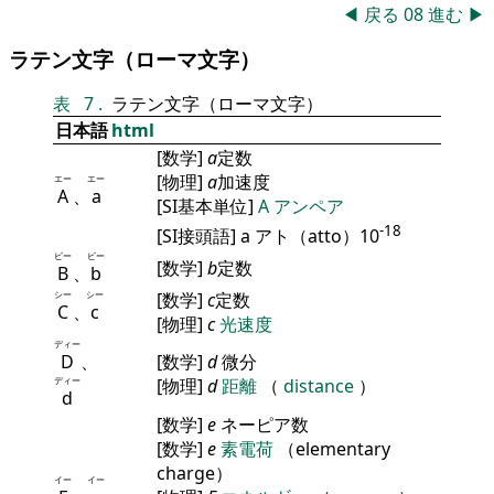
◀
戻る
08
進む
▶
ラテン文字（ローマ文字）
表
7
.
ラテン文字（ローマ文字）
日本語
html
[数学]
a
定数
[物理]
a
加速度
エー
エー
A
、
a
[SI基本単位]
A
アンペア
-18
[SI接頭語] a アト（atto）10
ビー
ビー
[数学]
b
定数
B
、
b
シー
シー
[数学]
c
定数
C
、
c
[物理]
c
光速度
ディー
D
、
[数学]
d
微分
ディー
[物理]
d
距離
（
distance
）
d
[数学]
e
ネーピア数
[数学]
e
素電荷
（elementary
charge）
イー
イー