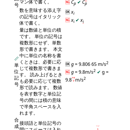
マン体で書く。
🆖
C
✔
C
p
p
号
数を意味する添え字
🆗
x
i
の記号はイタリック
🆖
x
✔
x
i
i
体で書く。
量は数値と単位の積
です。 単位の記号は
複数形にせず、単数
形で書きます。 本文
中に単位の名称を書
📏
くときは、必要に応
2
🆗
g
= 9.806 65 m/s
単
じて複数形で書きま
2
位
🆖
g
= 9.8m/s
✔
g =
す。 読み上げるとき
記
2
9.8
半角
m/s
も必要に応じて複数
Ⅴ
号
形で読みます。 数値
を表す数字と単位記
号の間には積の意味
で半角スペースを入
れます。
合
接頭語と単位記号の
成
ツメ
間にスペースは入れ
∧