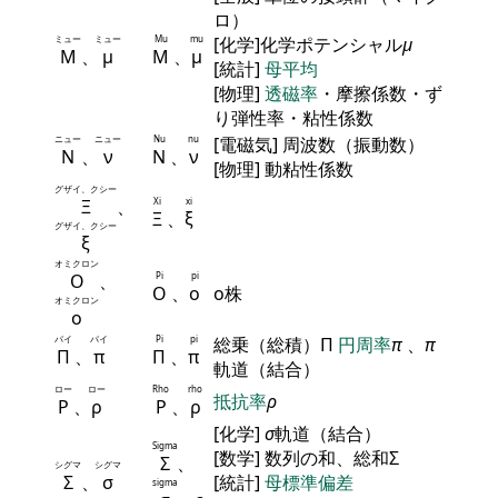
ロ）
ミュー
ミュー
Mu
mu
[化学]化学ポテンシャル
μ
Μ
、
μ
Μ
、
μ
[統計]
母平均
[物理]
透磁率
・摩擦係数・ず
り弾性率・粘性係数
ニュー
ニュー
Nu
nu
[電磁気] 周波数（振動数）
Ν
、
ν
Ν
、
ν
[物理] 動粘性係数
グザイ、クシー
Ξ
、
Xi
xi
Ξ
、
ξ
グザイ、クシー
ξ
オミクロン
Ο
、
Pi
pi
Ο
、
ο
ο株
オミクロン
ο
パイ
パイ
Pi
pi
総乗（総積）Π
円周率
π
、
π
Π
、
π
Π
、
π
軌道（結合）
ロー
ロー
Rho
rho
抵抗率
ρ
Ρ
、
ρ
Ρ
、
ρ
[化学]
σ
軌道（結合）
Sigma
[数学] 数列の和、総和Σ
Σ
、
シグマ
シグマ
Σ
、
σ
[統計]
母標準偏差
sigma