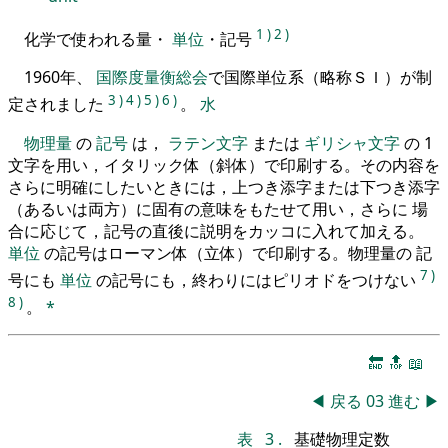
1
)
2
)
化学で使われる量・
単位
・記号
1960年、
国際度量衡総会
で国際単位系（略称ＳＩ）が制
3
)
4
)
5
)
6
)
定されました
。
水
物理量
の
記号
は，
ラテン文字
または
ギリシャ文字
の 1
文字を用い，イタリック体（斜体）で印刷する。その内容を
さらに明確にしたいときには，上つき添字または下つき添字
（あるいは両方）に固有の意味をもたせて用い，さらに 場
合に応じて，記号の直後に説明をカッコに入れて加える。
単位
の記号はローマン体（立体）で印刷する。物理量の 記
7
)
号にも
単位
の記号にも，終わりにはピリオドをつけない
8
)
。
*
🔚
🔝
📖
◀
戻る
03
進む
▶
表
3
.
基礎物理定数