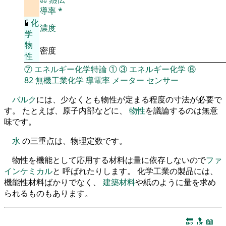
導率
*
🧪
化
濃度
学
物
密度
性
⑦
エネルギー化学特論
①
③
エネルギー化学
⑧
82
無機工業化学
導電率
メーター
センサー
バルク
には、少なくとも物性が定まる程度の寸法が必要で
す。 たとえば、原子内部などに、
物性
を議論するのは無意
味です。
水
の三重点は、物理定数です。
物性を機能として応用する材料は量に依存しないので
ファ
インケミカル
と 呼ばれたりします。 化学工業の製品には、
機能性材料ばかりでなく、
建築材料
や紙のように量を求め
られるものもあります。
🔚
🔝
📖