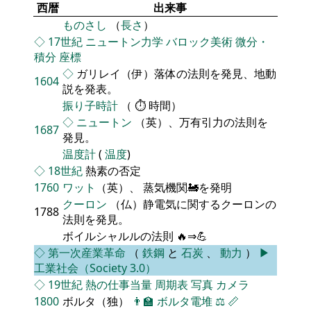
西暦
出来事
ものさし
（
長さ
）
◇
17世紀
ニュートン力学
バロック美術
微分・
積分
座標
◇
ガリレイ（伊）落体の法則を発見、地動
1604
説を発表。
振り子時計
（ ⏱ 時間）
◇
ニュートン
（英）、万有引力の法則を
1687
発見。
温度計
(
温度
)
◇
18世紀
熱素の否定
1760
ワット
（英）、 蒸気機関🚂を発明
クーロン
（仏）静電気に関するクーロンの
1788
法則を発見。
ボイルシャルルの法則 🔥⇒💪
◇
第一次産業革命
（
鉄鋼
と
石炭
、
動力
）
▶
工業社会（Society 3.0）
◇
19世紀
熱の仕事当量
周期表
写真
カメラ
1800
ボルタ（独）
👨‍🏫
ボルタ電堆
⚖️
📏