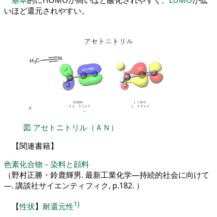
いほど還元されやすい
。
図
アセトニトリル（ＡＮ）
【
関連書籍
】
色素化合物－染料と顔料
（野村正勝・鈴鹿輝男. 最新工業化学―持続的社会に向けて
―. 講談社サイエンティフィク, p.182. ）
1)
【
性状
】
耐還元性