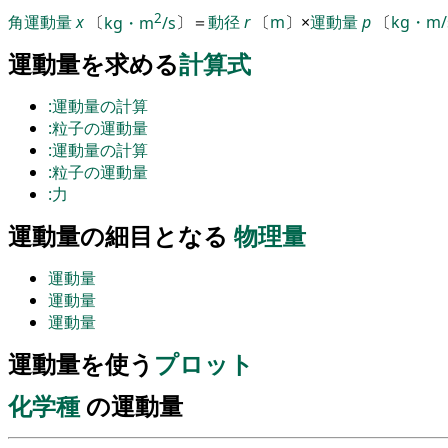
2
角運動量
x
〔
kg・m
/s
〕
＝
動径
r
〔
m
〕
×
運動量
p
〔
kg・m/
運動量を求める
計算式
:運動量の計算
:粒子の運動量
:運動量の計算
:粒子の運動量
:力
運動量の細目となる
物理量
運動量
運動量
運動量
運動量を使う
プロット
化学種
の運動量