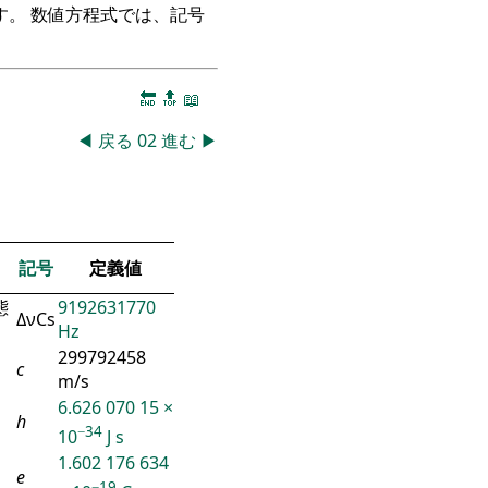
。 数値方程式では、記号
🔚
🔝
📖
◀
戻る
02
進む
▶
記号
定義値
態
9192631770
ΔνCs
Hz
299792458
c
m/s
6.626 070 15 ×
h
−34
10
J s
1.602 176 634
e
−19