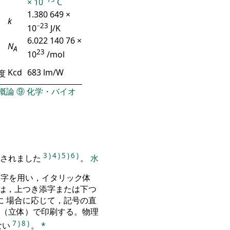
× 10
C
1.380 649 ×
k
−23
10
J/K
6.022 140 76 ×
N
A
23
10
/mol
Kcd
683 lm/W
度
概論
⑨
化学・バイオ
3
)
4
)
5
)
6
)
定されました
。
水
文字を用い，イタリック体
は，上つき添字または下つ
 場合に応じて，記号の直
（立体）で印刷する。物理
7
)
8
)
ない
。
*