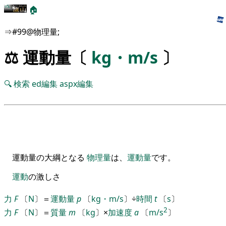
🏠
⇒#99@物理量;
⚖️ 運動量〔
kg・m/s
〕
🔍
検索
ed編集
aspx編集
運動量の大綱となる
物理量
は、
運動量
です。
運動
の激しさ
力
F
〔
N
〕
＝
運動量
p
〔
kg・m/s
〕
÷
時間
t
〔
s
〕
2
力
F
〔
N
〕
＝
質量
m
〔
kg
〕
×
加速度
a
〔
m/s
〕