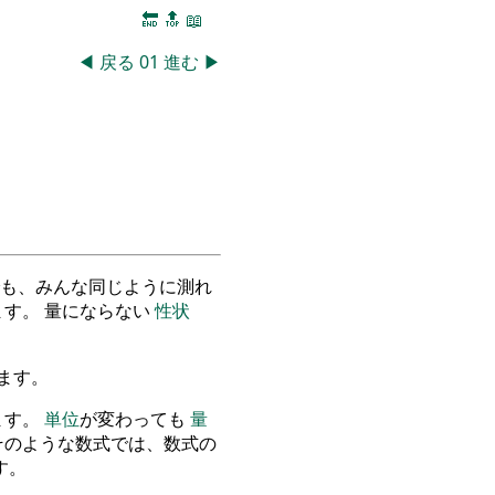
🔚
🔝
📖
◀
戻る
01
進む
▶
も、みんな同じように測れ
す。 量にならない
性状
ます。
ます。
単位
が変わっても
量
そのような数式では、数式の
す。