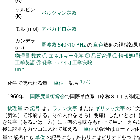
(A)
ケルビン
ボルツマン定数
(K)
モル (mol)
アボガドロ定数
カンデラ
12
周波数
540×10
Hz
の
単色
放射の視感効果
(cd)
物理量
数式
①
エネルギー化学
②
品質管理
⑫
情報処理
工学英語
④
化学・バイオ工学実験
unit
1
)
2
)
化学で使われる量・
単位
・記号
1960年、
国際度量衡総会
で国際単位系（略称ＳＩ）が制
物理量
の
記号
は，
ラテン文字
または
ギリシャ文字
の 1
（斜体）で印刷する。その内容を さらに明確にしたいときに
き添字（あるいは両方）に固有の意味をもたせて用い，さらに
後に説明をカッコに入れて加える。
単位
の記号はローマン体
量の 記号にも
単位
の記号にも，終わりにはピリオドをつけ