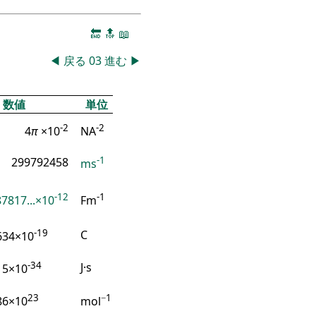
🔚
🔝
📖
◀
戻る
03
進む
▶
数値
単位
-2
-2
4
π
×10
NA
-1
299792458
ms
-12
-1
7817...×10
Fm
-19
C
634×10
-34
J·s
15×10
23
−1
86×10
mol