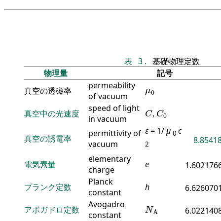
表
3
.
基礎物理定数
物理量
記号
permeability
μ
0
真空の透磁率
μ
0
of vacuum
C
C
0
speed of light
真空中の光速度
,
C
C
0
in vacuum
ε
= 1/
μ
c
permittivity of
0
真空の誘電率
8.85418
vacuum
2
elementary
電気素量
e
1.602176
charge
Planck
プランク定数
h
6.626070
constant
N
A
Avogadro
アボガドロ定数
6.022140
N
A
constant