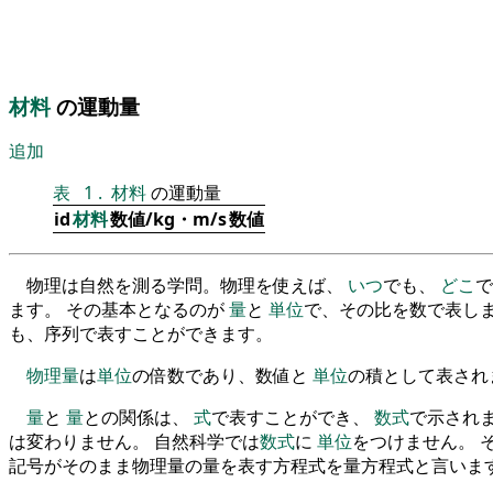
材料
の運動量
追加
表
1
.
材料
の運動量
id
材料
数値/kg・m/s
数値
物理は自然を測る学問。物理を使えば、
いつ
でも、
どこ
で
ます。 その基本となるのが
量
と
単位
で、その比を数で表しま
も、序列で表すことができます。
物理量
は
単位
の倍数であり、数値と
単位
の積として表され
量
と
量
との関係は、
式
で表すことができ、
数式
で示され
は変わりません。 自然科学では
数式
に
単位
をつけません。 
記号がそのまま物理量の量を表す方程式を量方程式と言いま