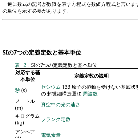
逆に数式の記号が数値を表す方程式を数値方程式と言います
の単位を示す必要があります。
SIの7つの定義定数と基本単位
表
2
.
SIの7つの定義定数と基本単位
対応する基
定義定数の説明
本単位
セシウム
133 原子の摂動を受けない基底状
秒
(s)
の 超微細構造遷移
周波数
メートル
真空中の光の速さ
(m)
キログラム
プランク定数
(kg)
アンペア
電気素量