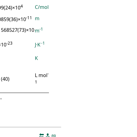
4
C/mol
99(24)×10
-11
m
0859(36)×10
-1
1568527(73)×10
m
-23
−1
×10
J·K
K
-
L mol
(40)
1
。
🔚
🔝
📖