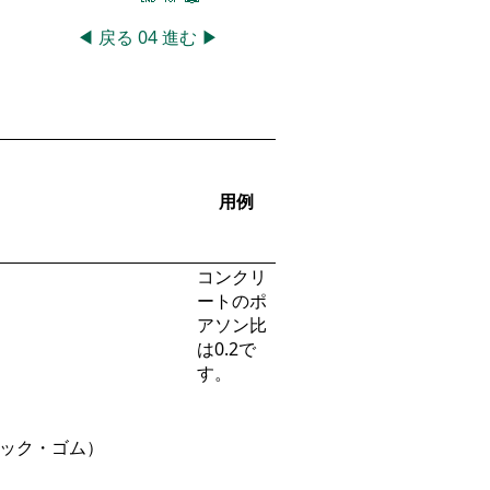
◀
戻る
04
進む
▶
用例
コンクリ
ートのポ
アソン比
は0.2で
す。
チック・ゴム）