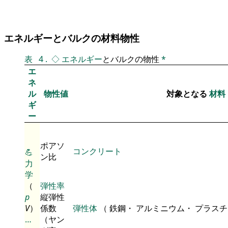
エネルギーとバルクの材料物性
表
4
.
◇
エネルギー
とバルクの物性
*
エ
ネ
ル
物性値
対象となる
材料
ギ
ー
ポアソ
コンクリート
💪
ン比
力
学
（
弾性率
p
縦弾性
V
）
係数
弾性体
（ 鉄鋼・ アルミニウム・ プラス
…
（ヤン