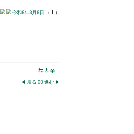
令和8年8月8日
（土）
🔚
🔝
📖
◀
戻る
00
進む
▶