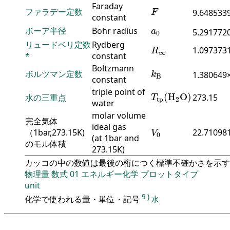
F
Faraday
ファラデー定数
9.648533
F
constant
a
0
ボーア半径
Bohr radius
a
5.291772
0
R
∞
リュードベリ定数
Rydberg
1.097373
R
∞
*
constant
k
B
Boltzmann
ボルツマン定数
1.380649
k
B
constant
T
tp
(
H
2
O
)
triple point of
(
H
O
)
水の三重点
273.15
T
tp
2
water
molar volume
完全気体
V
0
ideal gas
（1bar,273.15K)
22.710981
V
0
(at 1bar and
のモル体積
273.15K)
カッコの中の数値は最後の桁につく標準不確かさを示す
物理量
数式
01
エネルギー化学
プロットタイプ
unit
9
)
化学で使われる量・単位・記号
水