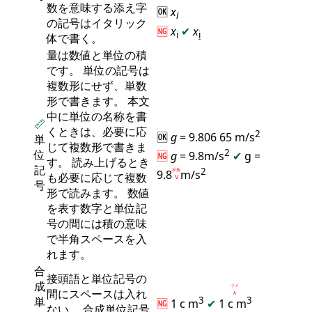
数を意味する添え字
🆗
x
i
の記号はイタリック
🆖
x
✔
x
i
i
体で書く。
量は数値と単位の積
です。 単位の記号は
複数形にせず、単数
形で書きます。 本文
中に単位の名称を書
📏
くときは、必要に応
2
🆗
g
= 9.806 65 m/s
単
じて複数形で書きま
2
位
🆖
g
= 9.8m/s
✔
g =
す。 読み上げるとき
記
2
9.8
半角
m/s
も必要に応じて複数
Ⅴ
号
形で読みます。 数値
を表す数字と単位記
号の間には積の意味
で半角スペースを入
れます。
合
接頭語と単位記号の
成
ツメ
間にスペースは入れ
∧
単
3
3
🆖
1 c m
✔
1 c
m
ない。 合成単位記号