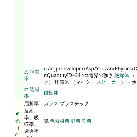
u.ac.jp/developer/Asp/Youzan/Physics/
⚖️
誘電
nQuantityID=34'>⚖️電界の強さ
絶縁体
（
率
ク
） 圧電体 （マイク、
スピーカー
） ・
⚖️
透磁
磁性体
率
屈折率
ガラス
プラスチック
反射
🌟
率、吸
光
鏡
色素材料
顔料
染料
収率、
（
透過率
h