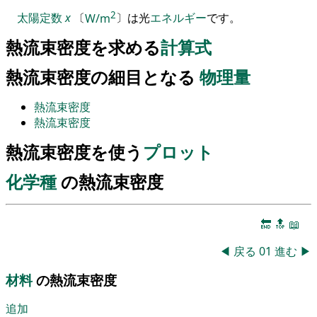
2
太陽定数
x
〔
W/m
〕
は光
エネルギー
です
。
熱流束密度を求める
計算式
熱流束密度の細目となる
物理量
熱流束密度
熱流束密度
熱流束密度を使う
プロット
化学種
の熱流束密度
🔚
🔝
📖
◀
戻る
01
進む
▶
材料
の熱流束密度
追加