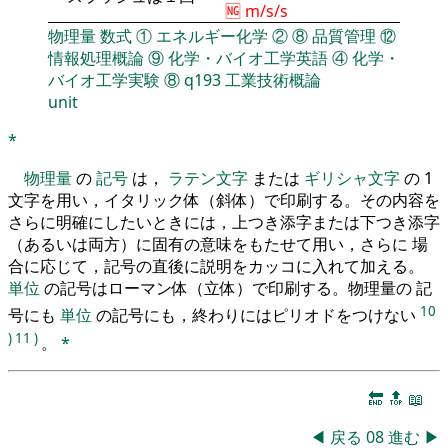
🆖 m/s/s
物理量
数式
①
エネルギー化学
②
⑧
品質管理
⑫
情報処理概論
⑨
化学・バイオ工学英語
④
化学・
バイオ工学実験
⑧
q193
工業技術概論
unit
*
物理量
の
記号
は，
ラテン文字
または
ギリシャ文字
の 1
文字を用い，イタリック体（斜体）で印刷する。その内容を
さらに明確にしたいときには，上つき添字または下つき添字
（あるいは両方）に固有の意味をもたせて用い，さらに 場
合に応じて，記号の直後に説明をカッコに入れて加える。
単位
の記号はローマン体（立体）で印刷する。物理量の 記
10
号にも
単位
の記号にも，終わりにはピリオドをつけない
)
11
)
。
*
🔚
🔝
📖
◀
戻る
08
進む
▶