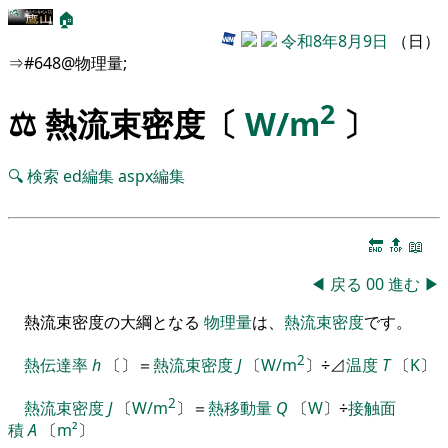
🏠
令和8年8月9日
（日）
⇒#648@物理量;
2
⚖️ 熱流束密度〔
W/m
〕
🔍
検索
ed編集
aspx編集
🔚
🔝
📖
◀
戻る
00
進む
▶
熱流束密度の大綱となる
物理量
は、
熱流束密度
です。
2
熱伝達率
h
〔
〕
＝
熱流束密度
J
〔
W/m
〕
÷
⊿
温度
T
〔
K
〕
2
熱流束密度
J
〔
W/m
〕
＝
熱移動量
Q
〔
W
〕
÷
接触面
積
A
〔
m²
〕