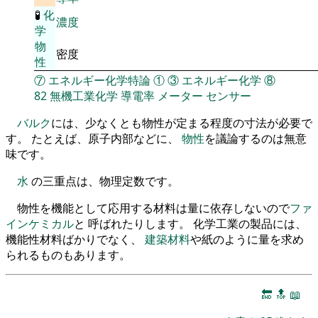
🧪
化
濃度
学
物
密度
性
⑦
エネルギー化学特論
①
③
エネルギー化学
⑧
82
無機工業化学
導電率
メーター
センサー
バルク
には、少なくとも物性が定まる程度の寸法が必要で
す。 たとえば、原子内部などに、
物性
を議論するのは無意
味です。
水
の三重点は、物理定数です。
物性を機能として応用する材料は量に依存しないので
ファ
インケミカル
と 呼ばれたりします。 化学工業の製品には、
機能性材料ばかりでなく、
建築材料
や紙のように量を求め
られるものもあります。
🔚
🔝
📖