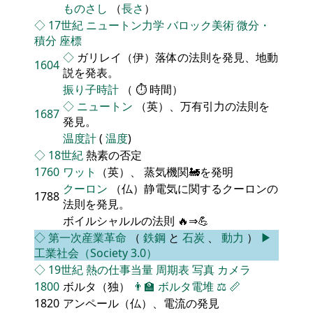
ものさし
（
長さ
）
◇
17世紀
ニュートン力学
バロック美術
微分・
積分
座標
◇
ガリレイ（伊）落体の法則を発見、地動
1604
説を発表。
振り子時計
（ ⏱ 時間）
◇
ニュートン
（英）、万有引力の法則を
1687
発見。
温度計
(
温度
)
◇
18世紀
熱素の否定
1760
ワット
（英）、 蒸気機関🚂を発明
クーロン
（仏）静電気に関するクーロンの
1788
法則を発見。
ボイルシャルルの法則 🔥⇒💪
◇
第一次産業革命
（
鉄鋼
と
石炭
、
動力
）
▶
工業社会（Society 3.0）
◇
19世紀
熱の仕事当量
周期表
写真
カメラ
1800
ボルタ（独）
👨‍🏫
ボルタ電堆
⚖️
📏
1820
アンペール（仏）、電流の発見