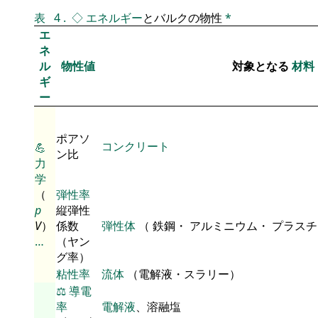
表
4
.
◇
エネルギー
とバルクの物性
*
エ
ネ
ル
物性値
対象となる
材料
ギ
ー
ポアソ
コンクリート
💪
ン比
力
学
（
弾性率
p
縦弾性
V
）
係数
弾性体
（ 鉄鋼・ アルミニウム・ プラス
…
（ヤン
グ率）
粘性率
流体
（電解液・スラリー）
⚖️
導電
率
電解液
、溶融塩