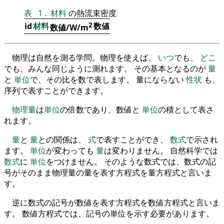
表
1
.
材料
の熱流束密度
id
材料
2
数値
数値/W/m
物理は自然を測る学問。物理を使えば、
いつ
でも、
どこ
でも、みんな同じように測れます。 その基本となるのが
量
と
単位
で、その比を数で表します。 量にならない
性状
も、
序列で表すことができます。
物理量
は
単位
の倍数であり、数値と
単位
の積として表さ
れます。
量
と
量
との関係は、
式
で表すことができ、
数式
で示され
ます。
単位
が変わっても
量
は変わりません。 自然科学では
数式
に
単位
をつけません。 そのような数式では、数式の記
号がそのまま物理量の量を表す方程式を量方程式と言いま
す。
逆に数式の記号が数値を表す方程式を数値方程式と言いま
す。 数値方程式では、記号の単位を示す必要があります。