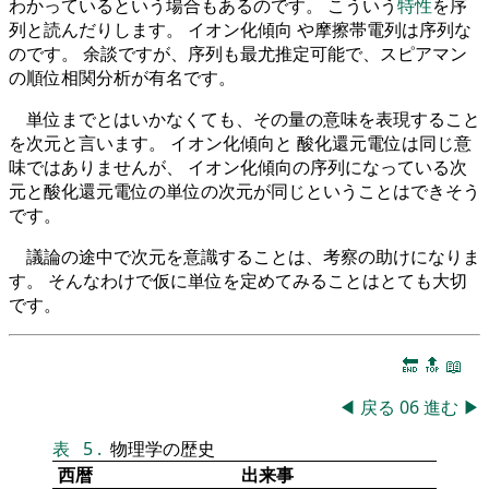
わかっているという場合もあるのです。 こういう
特性
を序
列と読んだりします。 イオン化傾向 や摩擦帯電列は序列な
のです。 余談ですが、序列も最尤推定可能で、スピアマン
の順位相関分析が有名です。
単位までとはいかなくても、その量の意味を表現すること
を次元と言います。 イオン化傾向と 酸化還元電位は同じ意
味ではありませんが、 イオン化傾向の序列になっている次
元と酸化還元電位の単位の次元が同じということはできそう
です。
議論の途中で次元を意識することは、考察の助けになりま
す。 そんなわけで仮に単位を定めてみることはとても大切
です。
🔚
🔝
📖
◀
戻る
06
進む
▶
表
5
.
物理学の歴史
西暦
出来事