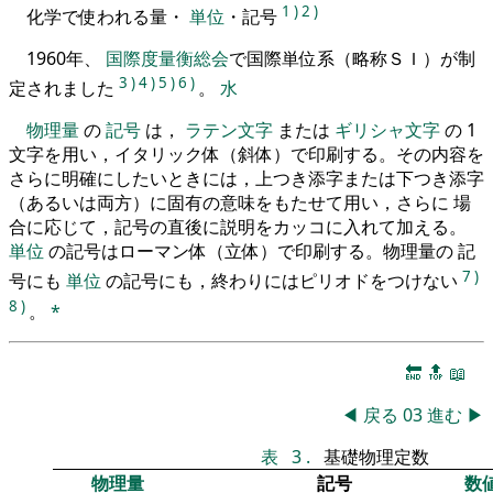
1
)
2
)
化学で使われる量・
単位
・記号
1960年、
国際度量衡総会
で国際単位系（略称ＳＩ）が制
3
)
4
)
5
)
6
)
定されました
。
水
物理量
の
記号
は，
ラテン文字
または
ギリシャ文字
の 1
文字を用い，イタリック体（斜体）で印刷する。その内容を
さらに明確にしたいときには，上つき添字または下つき添字
（あるいは両方）に固有の意味をもたせて用い，さらに 場
合に応じて，記号の直後に説明をカッコに入れて加える。
単位
の記号はローマン体（立体）で印刷する。物理量の 記
7
)
号にも
単位
の記号にも，終わりにはピリオドをつけない
8
)
。
*
🔚
🔝
📖
◀
戻る
03
進む
▶
表
3
.
基礎物理定数
物理量
記号
数