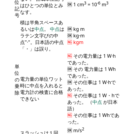
位
3
-6
3
🆗 1 cm
= 10
m
はひとつの単位とみ
記
なす。
号
積は半角スペースあ
るいは
中点
。
中点
は
🆗 kg m
ラテン文字びの中
🆗 kg·m
点"·"。日本語の中点
🆖 kgm
「・」は誤り。
🆖
その
電力量
は 1 W·h
であった。
単
🆗 その
電力量
は 1 Wh
位
であった。
電力量の単位ワット
の
🆗 その仕事は 1 W·hで
時に中点を入れると
乗
あった。
電力計の検査に合格
除
🆖
その仕事は 1 W・hで
できない
あった。 （
中点
が日本
語）
🆖
その仕事は 1 Whであ
った。
2
🆗 m/s
スラッシュは１回