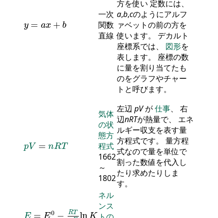
方を使い 定数には、
一次
a
,
b
,
c
のようにアルフ
y
=
a
x
+
b
=
+
関数
ァベットの前の方を
y
a
x
b
直線
使います。 デカルト
座標系では、
図形
を
表します。 座標の数
に量を割り当てたも
のをグラフやチャー
トと呼びます。
左辺
p
V
が
仕事
、 右
気体
辺
n
R
T
が熱量で、 エネ
の状
ルギー収支を表す量
態方
p
V
=
n
R
T
方程式です。 量方程
=
程式
p
V
n
R
T
式なので量を単位で
1662
割った数値を代入し
～
たり求めたりしま
1802
す。
ネル
ンス
E
=
E
0
-
R
T
n
F
ln
K
0
R
T
=
−
ln
トの
E
E
K