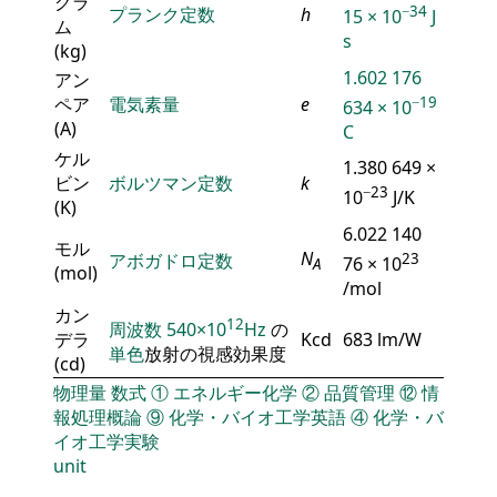
グラ
−34
プランク定数
h
15 × 10
J
ム
s
(kg)
1.602 176
アン
ペア
電気素量
e
−19
634 × 10
(A)
C
ケル
1.380 649 ×
ビン
ボルツマン定数
k
−23
10
J/K
(K)
6.022 140
モル
N
アボガドロ定数
23
76 × 10
A
(mol)
/mol
カン
12
周波数
540×10
Hz
の
デラ
Kcd
683 lm/W
単色
放射の視感効果度
(cd)
物理量
数式
①
エネルギー化学
②
品質管理
⑫
情
報処理概論
⑨
化学・バイオ工学英語
④
化学・バ
イオ工学実験
unit