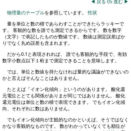
◀
戻る
05
進む
▶
物理量のテーブル
を参照しています。
性状
量を単位と数の積であらわすことができたらラッキーで
す。 客観的な数を誰でも測定できるからです。 数を数字
（文字）で表記したものが数値です。 数値は測定誤差ばか
りでなく丸め誤差も含まれます。
だから0.1と表現されれば、 誰でも客観的な手段で、有効
数字小数点以下１桁まで測定できることを意味します。
では、単位と数値を持たなければ量的な議論ができないの
かと言えばそんなことはありません。
たとえば「イオン化傾向」というのがあります。 酸化還
元電位ととても関係がありまが同じではありません。 酸化
還元電位は単位と数の積で表現できます。 でもイオン化傾
向、それぞれに数はありません。
でもイオン化傾向が主観的なのかといえば、そうではなく
かなり客観的なものです。 数がわかっていなくても順位が