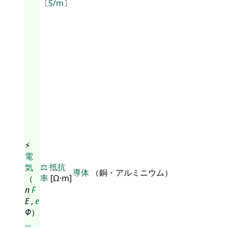
〔
S/m
〕
⚡
電
⚖️
抵抗
気
導体
（銅・アルミニウム）
率
[Ω·m]
（
n
F
E
,
e
Φ
）
…