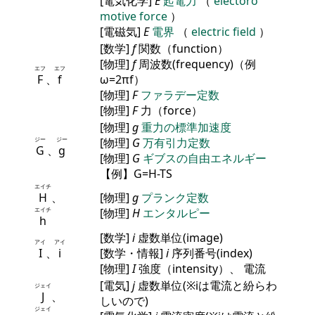
[電気化学]
E
起電力
（
electoro
motive force
）
[電磁気]
E
電界
（
electric field
）
[数学]
f
関数（function）
[物理]
f
周波数(frequency)（例
エフ
エフ
F
、
f
ω=2πf）
[物理]
F
ファラデー定数
[物理]
F
力（force）
[物理]
g
重力の標準加速度
ジー
ジー
[物理]
G
万有引力定数
G
、
g
[物理]
G
ギブスの自由エネルギー
【例】G=H-TS
エイチ
H
、
[物理]
g
プランク定数
エイチ
[物理]
H
エンタルピー
h
[数学]
i
虚数単位(image)
アイ
アイ
I
、
i
[数学・情報]
i
序列番号(index)
[物理]
I
強度（intensity）、 電流
[電気]
j
虚数単位(※iは電流と紛らわ
ジェイ
J
、
しいので)
ジェイ