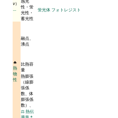
感光
ν
）
性・蛍
…
蛍光体
フォトレジスト
光性・
蓄光性
融点、
沸点
🔥
比熱容
熱
量
物
熱膨張
性
（線膨
張係
数、体
膨張係
数）、
⚖️
熱伝
導率
*