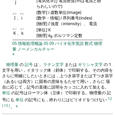
[電気化学]
j
電流密度(※iは電流と紛
j
らわしいので)
[数学]
i
虚数単位(image)
アイ
アイ
I
、
i
[数学・情報]
i
序列番号(index)
[物理]
I
強度（intensity）、 電流
[単位] K
ケー
ケー
K
、
k
[物理]
k
ボルツマン定数
B
05
情報処理概論
05
09
バイオ化学英語
数式
物理
量
ノーメンカルチャー
*
物理量
の
記号
は，
ラテン文字
または
ギリシャ文字
の 1
文字を用い，イタリック体（斜体）で印刷する。その内容を
さらに明確にしたいときには，上つき添字または下つき添字
（あるいは両方）に固有の意味をもたせて用い，さらに 場
合に応じて，記号の直後に説明をカッコに入れて加える。
単位
の記号はローマン体（立体）で印刷する。物理量の 記
12
号にも
単位
の記号にも，終わりにはピリオドをつけない
)
13
)
。
*