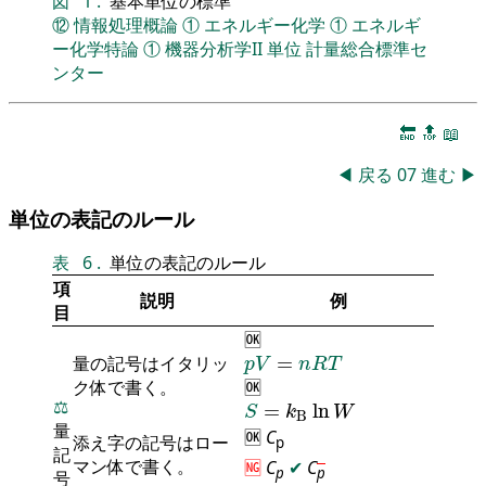
図
1
.
基本単位の標準
⑫
情報処理概論
①
エネルギー化学
①
エネルギ
ー化学特論
①
機器分析学II
単位
計量総合標準セ
ンター
🔚
🔝
📖
◀
戻る
07
進む
▶
単位の表記のルール
表
6
.
単位の表記のルール
項
説明
例
目
🆗
p
V
=
n
R
T
量の記号はイタリッ
=
p
V
n
R
T
ク体で書く。
🆗
S
=
k
B
ln
W
⚖️
=
ln
S
k
W
B
量
🆗
C
添え字の記号はロー
p
記
マン体で書く。
🆖
C
✔
C
p
p
号