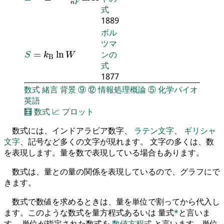
n
F
式
1889
ボル
ツマ
S
=
k
B
ln
W
=
ln
ンの
S
k
W
B
式
1877
数式
緒言
背景
⑨
⑫
情報処理概論
⑤
化学バイオ
英語
🧮
数式
📈
プロット
数式には、インドアラビア数字、
ラテン文字
、
ギリシャ
文字
、記号など多くの文字が現れます。 文字の多くは、数
を表現します。量を数で表現している場合もあります。
数式は、量との量の関係を表現しているので、グラフにで
きます。
数式で数値を求めるときは、量を単位で割ってから代入し
ます。このような数式を量方程式あるいは 量式
*
と言いま
す。 単位が指定された数式を
数値方程式
と言います。単位