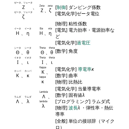
ゼータ、ツェータ
Ζ
、
Zeta
zeta
[
制御
] ダンピング係数
Ζ
、
ζ
ゼータ、ツェータ
[電気化学]ゼータ電位
ζ
[物理] 粘性係数
イータ
イータ
Eta
eta
[電気] 電力効率・電源効率な
Η
、
η
Η
、
η
ど
[電気化学]
過電圧
シータ
シータ
Theta
theta
[数学] 角度
Θ
、
θ
Θ
、
θ
イオタ
イオタ
Theta
theta
Ι
、
ι
Ι
、
ι
Kappa
[電気化学]
導電率
κ
Κ
、
カッパ
カッパ
Κ
、
κ
[数学] 曲率
kappa
κ
[物理] 比熱比
[電気化学] 当量導電率
Lambda
[数学] 固有値
λ
Λ
、
ラムダ
ラムダ
Λ
、
λ
[プログラミング] ラムダ式
lambda
λ
[物理]
波長
λ
・弾性率・熱伝
導率
[全般] 単位の接頭辞（マイク
ロ）