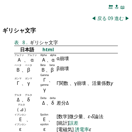
🔚
🔝
📖
◀
戻る
09
進む
▶
ギリシャ文字
表
8
.
ギリシャ文字
日本語
html
アルファ
アルファ
Alpha
alpha
α崩壊
Α
、
α
Α
、
α
ベータ
ベータ
Beta
beta
β崩壊
Β
、
β
Β
、
β
Gamma
ガンマ
ガンマ
Γ
、
Γ
、
γ
Γ関数 、γ崩壊 、活量係数
γ
gamma
γ
デルタ
デルタ
Δ
、
δ
Delta
delta
Δ
、
δ
差分Δ
デルタ
（
⊿
）
イプシロン
Epsilon
[数学]微少量、
ε
-
δ
論法
Ε
、
Ε
、
[統計]
誤差
イプシロン
epsilon
ε
ε
[電磁気]
誘電率
ε