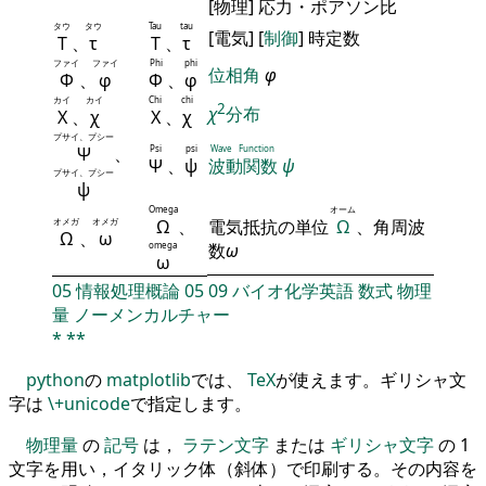
[物理] 応力・ポアソン比
タウ
タウ
Tau
tau
[電気] [
制御
] 時定数
Τ
、
τ
Τ
、
τ
ファイ
ファイ
Phi
phi
位相角
φ
Φ
、
φ
Φ
、
φ
カイ
カイ
Chi
chi
2
χ
分布
Χ
、
χ
Χ
、
χ
プサイ、プシー
Ψ
、
Psi
psi
Wave Function
Ψ
、
ψ
波動関数
ψ
プサイ、プシー
ψ
Omega
オーム
オメガ
オメガ
Ω
、
電気抵抗の単位
Ω
、角周波
Ω
、
ω
omega
数
ω
ω
05
情報処理概論
05
09
バイオ化学英語
数式
物理
量
ノーメンカルチャー
*
**
python
の
matplotlib
では、
TeX
が使えます。ギリシャ文
字は
\+unicode
で指定します。
物理量
の
記号
は，
ラテン文字
または
ギリシャ文字
の 1
文字を用い，イタリック体（斜体）で印刷する。その内容を