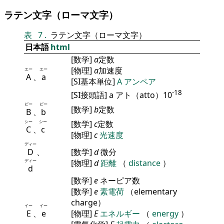
ラテン文字（ローマ文字）
表
7
.
ラテン文字（ローマ文字）
日本語
html
[数学]
a
定数
[物理]
a
加速度
エー
エー
A
、
a
[SI基本単位]
A
アンペア
-18
[SI接頭語] a アト（atto）10
ビー
ビー
[数学]
b
定数
B
、
b
シー
シー
[数学]
c
定数
C
、
c
[物理]
c
光速度
ディー
D
、
[数学]
d
微分
ディー
[物理]
d
距離
（
distance
）
d
[数学]
e
ネーピア数
[数学]
e
素電荷
（elementary
charge）
イー
イー
E
、
e
[物理]
E
エネルギー
（
energy
）