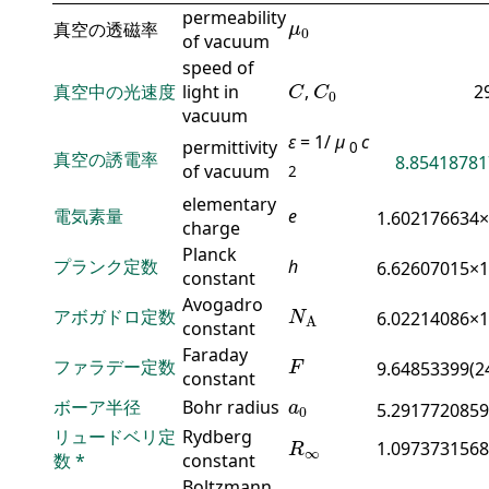
permeability
μ
0
真空の透磁率
μ
0
of vacuum
speed of
C
C
0
真空中の光速度
light in
,
2
C
C
0
vacuum
ε
= 1/
μ
c
permittivity
0
真空の誘電率
8.85418781
of vacuum
2
elementary
電気素量
e
1.602176634
charge
Planck
プランク定数
h
6.62607015×
constant
N
A
Avogadro
アボガドロ定数
6.02214086×
N
A
constant
F
Faraday
ファラデー定数
9.64853399(2
F
constant
a
0
ボーア半径
Bohr radius
a
5.2917720859
0
R
∞
リュードベリ定
Rydberg
1.0973731568
R
∞
数
*
constant
Boltzmann