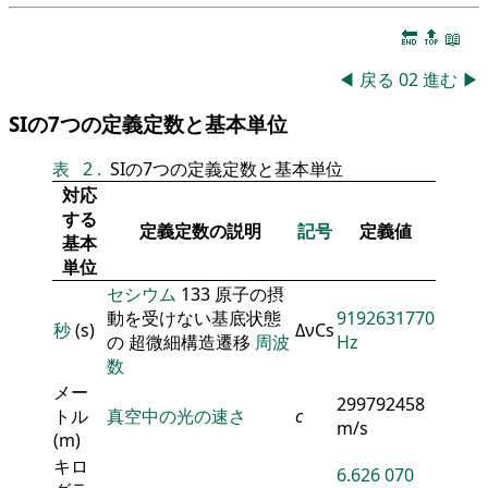
🔚
🔝
📖
◀
戻る
02
進む
▶
SIの7つの定義定数と基本単位
表
2
.
SIの7つの定義定数と基本単位
対応
する
定義定数の説明
記号
定義値
基本
単位
セシウム
133 原子の摂
動を受けない基底状態
9192631770
秒
(s)
ΔνCs
の 超微細構造遷移
周波
Hz
数
メー
299792458
トル
真空中の光の速さ
c
m/s
(m)
キロ
6.626 070