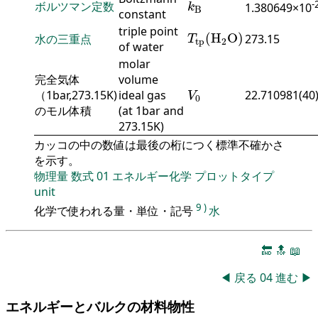
k
B
-
ボルツマン定数
1.380649×10
k
B
constant
T
tp
(
H
2
O
)
triple point
(
H
O
)
水の三重点
273.15
T
tp
2
of water
molar
完全気体
volume
V
0
（1bar,273.15K)
ideal gas
22.710981(40
V
0
のモル体積
(at 1bar and
273.15K)
カッコの中の数値は最後の桁につく標準不確かさ
を示す。
物理量
数式
01
エネルギー化学
プロットタイプ
unit
9
)
化学で使われる量・単位・記号
水
🔚
🔝
📖
◀
戻る
04
進む
▶
エネルギーとバルクの材料物性