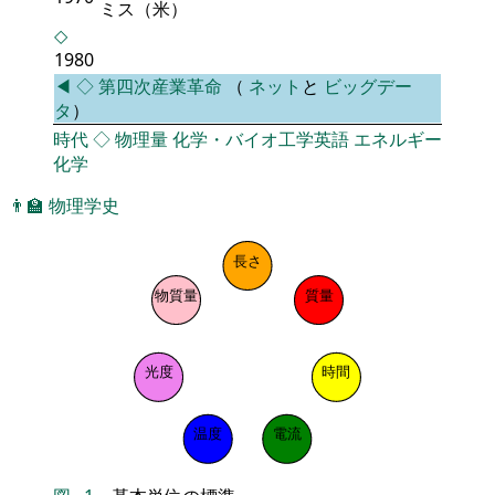
ミス（米）
◇
1980
◀
◇
第四次産業革命
（
ネット
と
ビッグデー
タ
）
時代
◇
物理量
化学・バイオ工学英語
エネルギー
化学
👨‍🏫
物理学史
長さ
物質量
質量
光度
時間
温度
電流