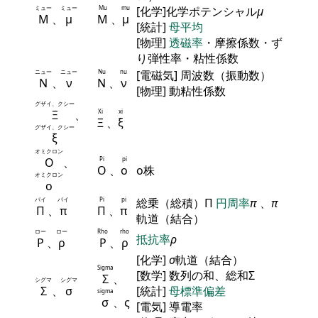
ミュー
ミュー
Mu
mu
[化学]化学ポテンシャル
μ
Μ
、
μ
Μ
、
μ
[統計]
母平均
[物理]
透磁率
・摩擦係数・ず
り弾性率・粘性係数
ニュー
ニュー
Nu
nu
[電磁気] 周波数（振動数）
Ν
、
ν
Ν
、
ν
[物理] 動粘性係数
グザイ、クシー
Ξ
、
Xi
xi
Ξ
、
ξ
グザイ、クシー
ξ
オミクロン
Ο
、
Pi
pi
Ο
、
ο
ο株
オミクロン
ο
パイ
パイ
Pi
pi
総乗（総積）Π
円周率
π
、
π
Π
、
π
Π
、
π
軌道（結合）
ロー
ロー
Rho
rho
抵抗率
ρ
Ρ
、
ρ
Ρ
、
ρ
[化学]
σ
軌道（結合）
Sigma
[数学] 数列の和、総和Σ
Σ
、
シグマ
シグマ
Σ
、
σ
[統計]
母標準偏差
sigma
σ
、ς
[電気] 導電率