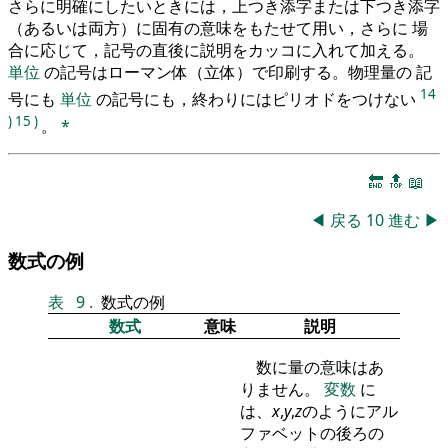
さらに明確にしたいときには，上つき添字または下つき添字
（あるいは両方）に固有の意味をもたせて用い，さらに 場
合に応じて，記号の直後に説明をカッコに入れて加える。
単位
の記号はローマン体（立体）で印刷する。物理量の 記
14
号にも
単位
の記号にも，終わりにはピリオドをつけない
)
15
)
。
*
🔚
🔝
📖
◀
戻る
10
進む
▶
数式の例
表
9
.
数式の例
数式
意味
説明
数に量の意味はあ
りません。
変数
に
は、
x
,
y
,
z
のようにアル
ファベットの後ろの