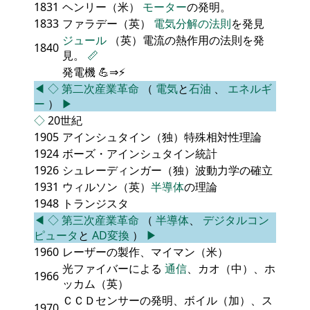
1831
ヘンリー（米）
モーター
の発明。
1833
ファラデー（英）
電気分解の法則
を発見
ジュール
（英）電流の熱作用の法則を発
1840
見。
📏
発電機 💪⇒⚡
◀
◇
第二次産業革命
（
電気
と
石油
、
エネルギ
ー
）
▶
◇
20世紀
1905
アインシュタイン（独）特殊相対性理論
1924
ボーズ・アインシュタイン統計
1926
シュレーディンガー（独）波動力学の確立
1931
ウィルソン（英）
半導体
の理論
1948
トランジスタ
◀
◇
第三次産業革命
（
半導体
、
デジタルコン
ピュータ
と
AD変換
）
▶
1960
レーザーの製作、マイマン（米）
光ファイバーによる
通信
、カオ（中）、ホ
1966
ッカム（英）
ＣＣＤセンサーの発明、ボイル（加）、ス
1970