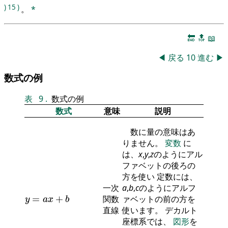
)
15
)
。
*
🔚
🔝
📖
◀
戻る
10
進む
▶
数式の例
表
9
.
数式の例
数式
意味
説明
数に量の意味はあ
りません。
変数
に
は、
x
,
y
,
z
のようにアル
ファベットの後ろの
方を使い 定数には、
一次
a
,
b
,
c
のようにアルフ
y
=
a
x
+
b
=
+
関数
ァベットの前の方を
y
a
x
b
直線
使います。 デカルト
座標系では、
図形
を