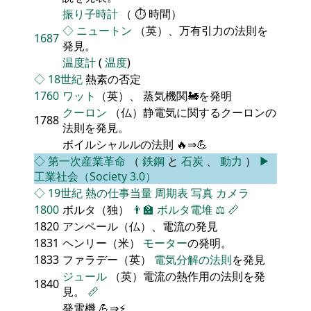
振り子時計
（ ⏱ 時間）
◇
ニュートン
（英）、万有引力の法則を
1687
発見。
温度計
(
温度
)
◇
18世紀
熱素の否定
1760
ワット
（英）、 蒸気機関🚂を発明
クーロン
（仏）静電気に関するクーロンの
1788
法則を発見。
ボイルシャルルの法則 🔥⇒💪
◇
第一次産業革命
（
鉄鋼
と
石炭
、
動力
）
▶
工業社会（Society 3.0）
◇
19世紀
熱の仕事当量
周期表
写真
カメラ
1800
ボルタ（独）
👨‍🏫
ボルタ電堆
⚖️
📏
1820
アンペール（仏）、電流の発見
1831
ヘンリー（米）
モーター
の発明。
1833
ファラデー（英）
電気分解の法則
を発見
ジュール
（英）電流の熱作用の法則を発
1840
見。
📏
発電機 💪⇒⚡