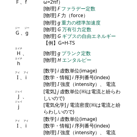
F
、
f
ω=2πf）
[物理]
F
ファラデー定数
[物理]
F
力（force）
[物理]
g
重力の標準加速度
ジー
ジー
[物理]
G
万有引力定数
G
、
g
[物理]
G
ギブスの自由エネルギー
【例】G=H-TS
エイチ
H
、
[物理]
g
プランク定数
エイチ
[物理]
H
エンタルピー
h
[数学]
i
虚数単位(image)
アイ
アイ
I
、
i
[数学・情報]
i
序列番号(index)
[物理]
I
強度（intensity）、 電流
[電気]
j
虚数単位(※iは電流と紛らわ
ジェイ
J
、
しいので)
ジェイ
[電気化学]
j
電流密度(※iは電流と紛
j
らわしいので)
[数学]
i
虚数単位(image)
アイ
アイ
I
、
i
[数学・情報]
i
序列番号(index)
[物理]
I
強度（intensity）、 電流