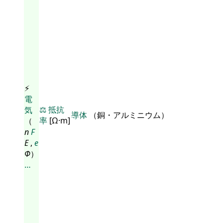
⚡
電
⚖️
抵抗
気
導体
（銅・アルミニウム）
率
[Ω·m]
（
n
F
E
,
e
Φ
）
…