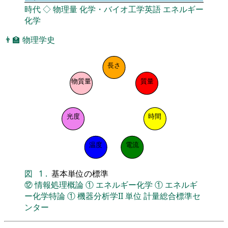
時代
◇
物理量
化学・バイオ工学英語
エネルギー
化学
👨‍🏫
物理学史
長さ
物質量
質量
光度
時間
温度
電流
図
1
.
基本単位の標準
⑫
情報処理概論
①
エネルギー化学
①
エネルギ
ー化学特論
①
機器分析学II
単位
計量総合標準セ
ンター