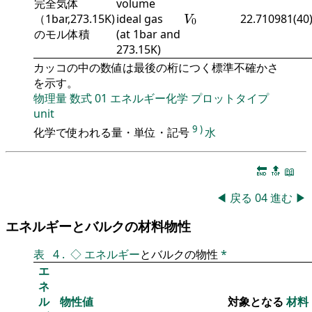
完全気体
volume
V
0
（1bar,273.15K)
ideal gas
22.710981(40
V
0
のモル体積
(at 1bar and
273.15K)
カッコの中の数値は最後の桁につく標準不確かさ
を示す。
物理量
数式
01
エネルギー化学
プロットタイプ
unit
9
)
化学で使われる量・単位・記号
水
🔚
🔝
📖
◀
戻る
04
進む
▶
エネルギーとバルクの材料物性
表
4
.
◇
エネルギー
とバルクの物性
*
エ
ネ
ル
物性値
対象となる
材料