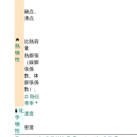
融点、
沸点
🔥
比熱容
熱
量
物
熱膨張
性
（線膨
張係
数、体
膨張係
数）、
⚖️
熱伝
導率
*
🧪
化
濃度
学
物
密度
性