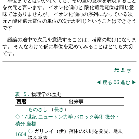
単位までとはいかなくても、その量の意味を表現すること
を次元と言います。 イオン化傾向と 酸化還元電位は同じ意
味ではありませんが、 イオン化傾向の序列になっている次
元と酸化還元電位の単位の次元が同じということはできそう
です。
議論の途中で次元を意識することは、考察の助けになりま
す。 そんなわけで仮に単位を定めてみることはとても大切
です。
🔚
🔝
📖
◀
戻る
06
進む
▶
表
5
.
物理学の歴史
西暦
出来事
ものさし
（
長さ
）
◇
17世紀
ニュートン力学
バロック美術
微分・
積分
座標
◇
ガリレイ（伊）落体の法則を発見、地動
1604
説を発表。