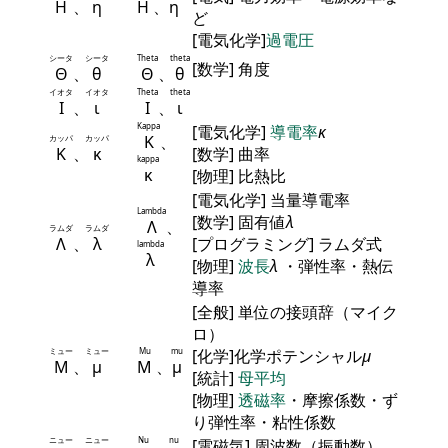
Η
、
η
Η
、
η
ど
[電気化学]
過電圧
シータ
シータ
Theta
theta
[数学] 角度
Θ
、
θ
Θ
、
θ
イオタ
イオタ
Theta
theta
Ι
、
ι
Ι
、
ι
Kappa
[電気化学]
導電率
κ
Κ
、
カッパ
カッパ
Κ
、
κ
[数学] 曲率
kappa
κ
[物理] 比熱比
[電気化学] 当量導電率
Lambda
[数学] 固有値
λ
Λ
、
ラムダ
ラムダ
Λ
、
λ
[プログラミング] ラムダ式
lambda
λ
[物理]
波長
λ
・弾性率・熱伝
導率
[全般] 単位の接頭辞（マイク
ロ）
ミュー
ミュー
Mu
mu
[化学]化学ポテンシャル
μ
Μ
、
μ
Μ
、
μ
[統計]
母平均
[物理]
透磁率
・摩擦係数・ず
り弾性率・粘性係数
ニュー
ニュー
Nu
nu
[電磁気] 周波数（振動数）