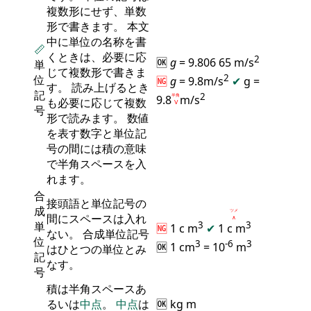
複数形にせず、単数
形で書きます。 本文
中に単位の名称を書
📏
くときは、必要に応
2
🆗
g
= 9.806 65 m/s
単
じて複数形で書きま
2
位
🆖
g
= 9.8m/s
✔
g =
す。 読み上げるとき
記
2
9.8
半角
m/s
も必要に応じて複数
Ⅴ
号
形で読みます。 数値
を表す数字と単位記
号の間には積の意味
で半角スペースを入
れます。
合
接頭語と単位記号の
成
ツメ
間にスペースは入れ
∧
単
3
3
🆖
1 c m
✔
1 c
m
ない。 合成単位記号
位
3
-6
3
🆗 1 cm
= 10
m
はひとつの単位とみ
記
なす。
号
積は半角スペースあ
るいは
中点
。
中点
は
🆗 kg m