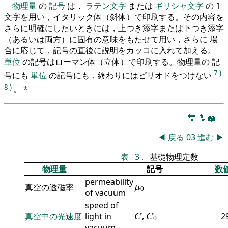
物理量
の
記号
は，
ラテン文字
または
ギリシャ文字
の 1
文字を用い，イタリック体（斜体）で印刷する。その内容を
さらに明確にしたいときには，上つき添字または下つき添字
（あるいは両方）に固有の意味をもたせて用い，さらに 場
合に応じて，記号の直後に説明をカッコに入れて加える。
単位
の記号はローマン体（立体）で印刷する。物理量の 記
7
)
号にも
単位
の記号にも，終わりにはピリオドをつけない
8
)
。
*
🔚
🔝
📖
◀
戻る
03
進む
▶
表
3
.
基礎物理定数
物理量
記号
数
permeability
μ
0
真空の透磁率
μ
0
of vacuum
speed of
C
C
0
真空中の光速度
light in
,
2
C
C
0
vacuum