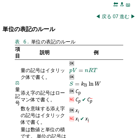
🔚
🔝
📖
◀
戻る
07
進む
▶
単位の表記のルール
表
6
.
単位の表記のルール
項
説明
例
目
🆗
p
V
=
n
R
T
量の記号はイタリッ
=
p
V
n
R
T
ク体で書く。
🆗
S
=
k
B
ln
W
⚖️
=
ln
S
k
W
B
量
🆗
C
添え字の記号はロー
p
記
マン体で書く。
🆖
C
✔
C
p
p
号
数を意味する添え字
🆗
x
i
の記号はイタリック
🆖
x
✔
x
i
i
体で書く。
量は数値と単位の積
です。 単位の記号は