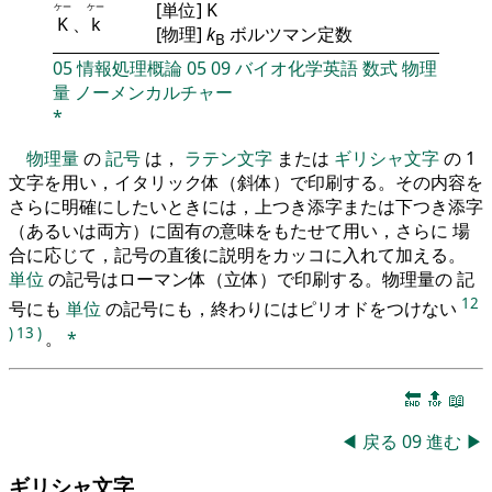
[単位] K
ケー
ケー
K
、
k
[物理]
k
ボルツマン定数
B
05
情報処理概論
05
09
バイオ化学英語
数式
物理
量
ノーメンカルチャー
*
物理量
の
記号
は，
ラテン文字
または
ギリシャ文字
の 1
文字を用い，イタリック体（斜体）で印刷する。その内容を
さらに明確にしたいときには，上つき添字または下つき添字
（あるいは両方）に固有の意味をもたせて用い，さらに 場
合に応じて，記号の直後に説明をカッコに入れて加える。
単位
の記号はローマン体（立体）で印刷する。物理量の 記
12
号にも
単位
の記号にも，終わりにはピリオドをつけない
)
13
)
。
*
🔚
🔝
📖
◀
戻る
09
進む
▶
ギリシャ文字