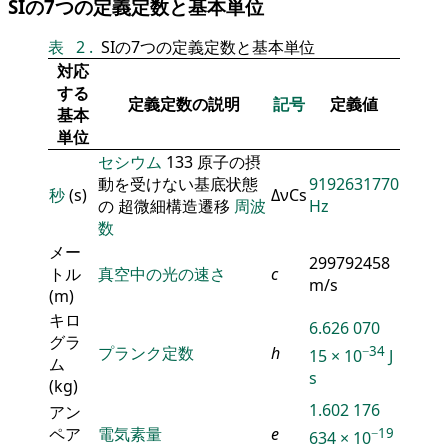
SIの7つの定義定数と基本単位
表
2
.
SIの7つの定義定数と基本単位
対応
する
定義定数の説明
記号
定義値
基本
単位
セシウム
133 原子の摂
動を受けない基底状態
9192631770
秒
(s)
ΔνCs
の 超微細構造遷移
周波
Hz
数
メー
299792458
トル
真空中の光の速さ
c
m/s
(m)
キロ
6.626 070
グラ
−34
プランク定数
h
15 × 10
J
ム
s
(kg)
1.602 176
アン
ペア
電気素量
e
−19
634 × 10