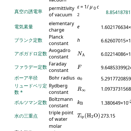
ε
= 1/
μ
c
permittivity
0
真空の誘電率
8.85418781
of vacuum
2
elementary
電気素量
e
1.602176634
charge
Planck
プランク定数
h
6.62607015×
constant
N
A
Avogadro
アボガドロ定数
6.02214086×
N
A
constant
F
Faraday
ファラデー定数
9.64853399(2
F
constant
a
0
ボーア半径
Bohr radius
a
5.2917720859
0
R
∞
リュードベリ定
Rydberg
1.0973731568
R
∞
数
*
constant
k
B
Boltzmann
-
ボルツマン定数
1.380649×10
k
B
constant
T
tp
(
H
2
O
)
triple point
(
H
O
)
水の三重点
273.15
T
tp
2
of water
molar