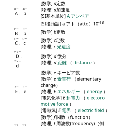
[数学]
a
定数
[物理]
a
加速度
エー
エー
A
、
a
[SI基本単位]
A
アンペア
-18
[SI接頭語] a アト（atto）10
ビー
ビー
[数学]
b
定数
B
、
b
シー
シー
[数学]
c
定数
C
、
c
[物理]
c
光速度
ディー
D
、
[数学]
d
微分
ディー
[物理]
d
距離
（
distance
）
d
[数学]
e
ネーピア数
[数学]
e
素電荷
（elementary
charge）
イー
イー
E
、
e
[物理]
E
エネルギー
（
energy
）
[電気化学]
E
起電力
（
electoro
motive force
）
[電磁気]
E
電界
（
electric field
）
[数学]
f
関数（function）
[物理]
f
周波数(frequency)（例
エフ
エフ