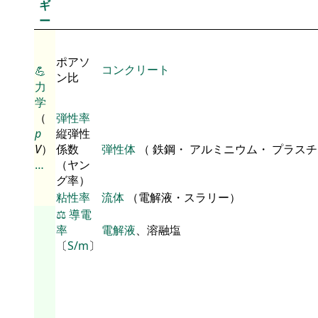
ギ
ー
ポアソ
コンクリート
💪
ン比
力
学
（
弾性率
p
縦弾性
V
）
係数
弾性体
（ 鉄鋼・ アルミニウム・ プラス
…
（ヤン
グ率）
粘性率
流体
（電解液・スラリー）
⚖️
導電
率
電解液
、溶融塩
〔
S/m
〕