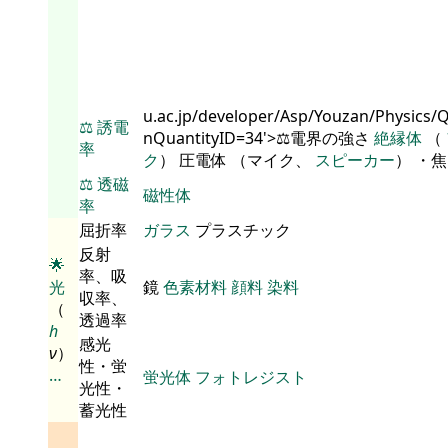
u.ac.jp/developer/Asp/Youzan/Physics/
⚖️
誘電
nQuantityID=34'>⚖️電界の強さ
絶縁体
（
率
ク
） 圧電体 （マイク、
スピーカー
） ・
⚖️
透磁
磁性体
率
屈折率
ガラス
プラスチック
反射
🌟
率、吸
光
鏡
色素材料
顔料
染料
収率、
（
透過率
h
感光
ν
）
性・蛍
…
蛍光体
フォトレジスト
光性・
蓄光性