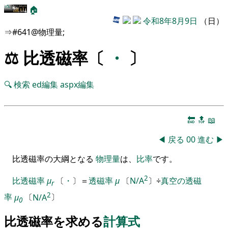
🏠
令和8年8月9日
（日）
⇒#641@物理量;
⚖️ 比透磁率〔
・
〕
🔍
検索
ed編集
aspx編集
🔚
🔝
📖
◀
戻る
00
進む
▶
比透磁率の大綱となる
物理量
は、
比率
です。
2
比透磁率
μ
〔
・
〕
＝
透磁率
μ
〔
N/A
〕
÷
真空の透磁
r
2
率
μ
〔
N/A
〕
0
比透磁率を求める
計算式