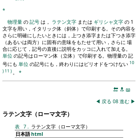
*
物理量
の
記号
は，
ラテン文字
または
ギリシャ文字
の 1
文字を用い，イタリック体（斜体）で印刷する。その内容を
さらに明確にしたいときには，上つき添字または下つき添字
（あるいは両方）に固有の意味をもたせて用い，さらに 場
合に応じて，記号の直後に説明をカッコに入れて加える。
単位
の記号はローマン体（立体）で印刷する。物理量の 記
10
号にも
単位
の記号にも，終わりにはピリオドをつけない
)
11
)
。
*
🔚
🔝
📖
◀
戻る
08
進む
▶
ラテン文字（ローマ文字）
表
7
.
ラテン文字（ローマ文字）
日本語
html