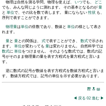
物理は自然を測る学問。物理を使えば、
いつ
でも、
どこ
でも、みんな同じように測れます。 その基本となるのが
量
と
単位
で、その比を数で表します。 量にならない
性状
も、
序列で表すことができます。
物理量
は
単位
の倍数であり、数値と
単位
の積として表さ
れます。
量
と
量
との関係は、
式
で表すことができ、
数式
で示され
ます。
単位
が変わっても
量
は変わりません。 自然科学では
数式
に
単位
をつけません。 そのような数式では、数式の記
号がそのまま物理量の量を表す方程式を量方程式と言いま
す。
逆に数式の記号が数値を表す方程式を数値方程式と言いま
す。 数値方程式では、記号の単位を示す必要があります。
🔚
🔝
📖
◀
戻る
02
進む
▶