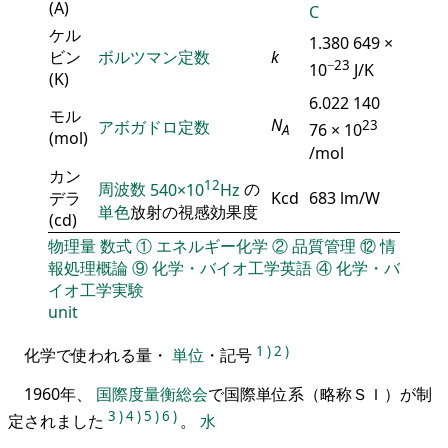
(A)
C
ケル
1.380 649 ×
ビン
ボルツマン定数
k
−23
10
J/K
(K)
6.022 140
モル
N
アボガドロ定数
23
76 × 10
A
(mol)
/mol
カン
12
周波数
540×10
Hz
の
デラ
Kcd
683 lm/W
単色
放射の視感効果度
(cd)
物理量
数式
①
エネルギー化学
②
品質管理
⑫
情
報処理概論
⑨
化学・バイオ工学英語
④
化学・バ
イオ工学実験
unit
1
)
2
)
化学で使われる量・
単位
・記号
1960年、
国際度量衡総会
で国際単位系（略称ＳＩ）が制
3
)
4
)
5
)
6
)
定されました
。
水