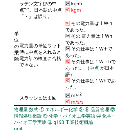
ラテン文字びの中
🆗 kg·m
点"·"。日本語の中点
🆖 kgm
「・」は誤り。
🆖
その
電力量
は 1 W·h
であった。
単
🆗 その
電力量
は 1 Wh
位
であった。
電力量の単位ワット
の
🆗 その仕事は 1 W·hで
時に中点を入れると
乗
あった。
電力計の検査に合格
除
🆖
その仕事は 1 W・hで
できない
あった。 （
中点
が日本
語）
🆖
その仕事は 1 Whであ
った。
2
🆗 m/s
スラッシュは１回
🆖 m/s/s
物理量
数式
①
エネルギー化学
②
⑧
品質管理
⑫
情報処理概論
⑨
化学・バイオ工学英語
④
化学・
バイオ工学実験
⑧
q193
工業技術概論
unit