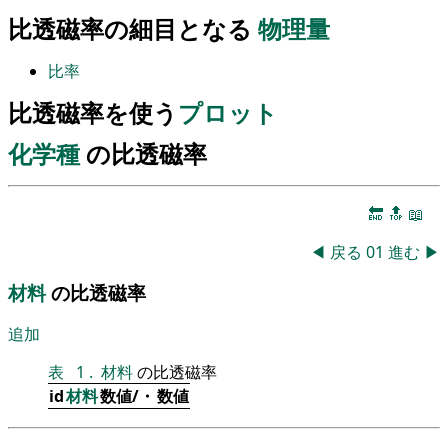
比透磁率の細目となる
物理量
比率
比透磁率を使う
プロット
化学種
の比透磁率
🔚
🔝
📖
◀
戻る
01
進む
▶
材料
の比透磁率
追加
表
1
.
材料
の比透磁率
id
材料
数値/・
数値