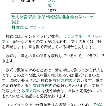
=
ln
ンの
S
k
W
B
式
1877
数式
緒言
背景
⑨
⑫
情報処理概論
⑤
化学バイオ
英語
🧮
数式
📈
プロット
数式には、インドアラビア数字、
ラテン文字
、
ギリシャ
文字
、記号など多くの文字が現れます。 文字の多くは、数
を表現します。量を数で表現している場合もあります。
数式は、量との量の関係を表現しているので、グラフにで
きます。
数式で数値を求めるときは、量を単位で割ってから代入し
ます。このような数式を量方程式あるいは 量式
*
と言いま
す。 単位が指定された数式を
数値方程式
と言います。単位
の定義が変わると
数値方程式
の係数も変わります。 文献に
記載された
数値方程式
を使う場合は、単位の定義がいつの
ものなのかを確認する必要があります。
コンピュータ上では直接数式を表現できないため、
TeX
を