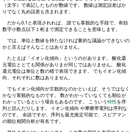
（文字）で表記したものが数値です。 数値は測定誤差ばか
りでなく丸め誤差も含まれます。
だから0.1と表現されれば、 誰でも客観的な手段で、有効
数字小数点以下１桁まで測定できることを意味します。
では、単位と数値を持たなければ量的な議論ができないの
かと言えばそんなことはありません。
たとえば「イオン化傾向」というのがあります。 酸化還
元電位ととても関係がありまが同じではありません。 酸化
還元電位は単位と数の積で表現できます。 でもイオン化傾
向、それぞれに数はありません。
でもイオン化傾向が主観的なのかといえば、そうではなく
かなり客観的なものです。 数がわかっていなくても順位が
わかっているという場合もあるのです。 こういう
特性
を序
列と読んだりします。 イオン化傾向 や摩擦帯電列は序列な
のです。 余談ですが、序列も最尤推定可能で、スピアマン
の順位相関分析が有名です。