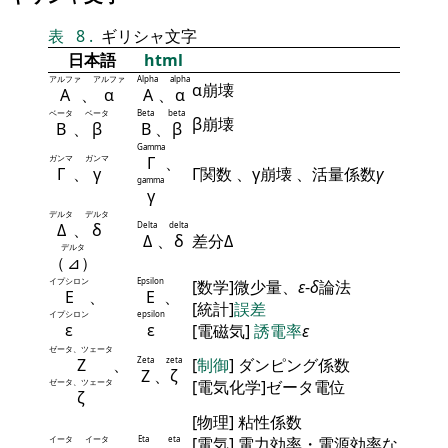
表
8
.
ギリシャ文字
日本語
html
アルファ
アルファ
Alpha
alpha
α崩壊
Α
、
α
Α
、
α
ベータ
ベータ
Beta
beta
β崩壊
Β
、
β
Β
、
β
Gamma
ガンマ
ガンマ
Γ
、
Γ
、
γ
Γ関数 、γ崩壊 、活量係数
γ
gamma
γ
デルタ
デルタ
Δ
、
δ
Delta
delta
Δ
、
δ
差分Δ
デルタ
（
⊿
）
イプシロン
Epsilon
[数学]微少量、
ε
-
δ
論法
Ε
、
Ε
、
[統計]
誤差
イプシロン
epsilon
ε
ε
[電磁気]
誘電率
ε
ゼータ、ツェータ
Ζ
、
Zeta
zeta
[
制御
] ダンピング係数
Ζ
、
ζ
ゼータ、ツェータ
[電気化学]ゼータ電位
ζ
[物理] 粘性係数
イータ
イータ
Eta
eta
[電気] 電力効率・電源効率な