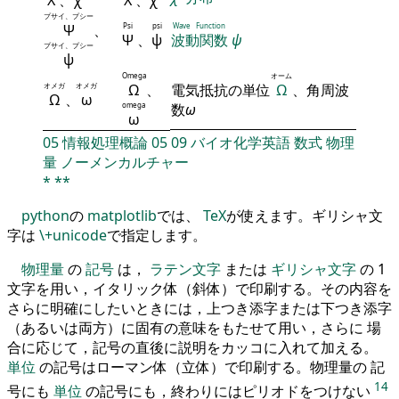
プサイ、プシー
Ψ
、
Psi
psi
Wave Function
Ψ
、
ψ
波動関数
ψ
プサイ、プシー
ψ
Omega
オーム
オメガ
オメガ
Ω
、
電気抵抗の単位
Ω
、角周波
Ω
、
ω
omega
数
ω
ω
05
情報処理概論
05
09
バイオ化学英語
数式
物理
量
ノーメンカルチャー
*
**
python
の
matplotlib
では、
TeX
が使えます。ギリシャ文
字は
\+unicode
で指定します。
物理量
の
記号
は，
ラテン文字
または
ギリシャ文字
の 1
文字を用い，イタリック体（斜体）で印刷する。その内容を
さらに明確にしたいときには，上つき添字または下つき添字
（あるいは両方）に固有の意味をもたせて用い，さらに 場
合に応じて，記号の直後に説明をカッコに入れて加える。
単位
の記号はローマン体（立体）で印刷する。物理量の 記
14
号にも
単位
の記号にも，終わりにはピリオドをつけない