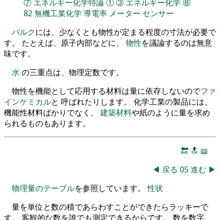
⑦
エネルギー化学特論
①
③
エネルギー化学
⑧
82
無機工業化学
導電率
メーター
センサー
バルク
には、少なくとも物性が定まる程度の寸法が必要で
す。 たとえば、原子内部などに、
物性
を議論するのは無意
味です。
水
の三重点は、物理定数です。
物性を機能として応用する材料は量に依存しないので
ファ
インケミカル
と 呼ばれたりします。 化学工業の製品には、
機能性材料ばかりでなく、
建築材料
や紙のように量を求め
られるものもあります。
🔚
🔝
📖
◀
戻る
05
進む
▶
物理量のテーブル
を参照しています。
性状
量を単位と数の積であらわすことができたらラッキーで
す。 客観的な数を誰でも測定できるからです。 数を数字