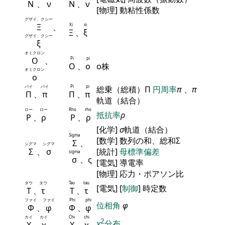
Ν
、
ν
Ν
、
ν
[物理] 動粘性係数
グザイ、クシー
Ξ
、
Xi
xi
Ξ
、
ξ
グザイ、クシー
ξ
オミクロン
Ο
、
Pi
pi
Ο
、
ο
ο株
オミクロン
ο
パイ
パイ
Pi
pi
総乗（総積）Π
円周率
π
、
π
Π
、
π
Π
、
π
軌道（結合）
ロー
ロー
Rho
rho
抵抗率
ρ
Ρ
、
ρ
Ρ
、
ρ
[化学]
σ
軌道（結合）
Sigma
[数学] 数列の和、総和Σ
Σ
、
シグマ
シグマ
Σ
、
σ
[統計]
母標準偏差
sigma
σ
、ς
[電気] 導電率
[物理] 応力・ポアソン比
タウ
タウ
Tau
tau
[電気] [
制御
] 時定数
Τ
、
τ
Τ
、
τ
ファイ
ファイ
Phi
phi
位相角
φ
Φ
、
φ
Φ
、
φ
カイ
カイ
Chi
chi
2
χ
分布
Χ
、
χ
Χ
、
χ