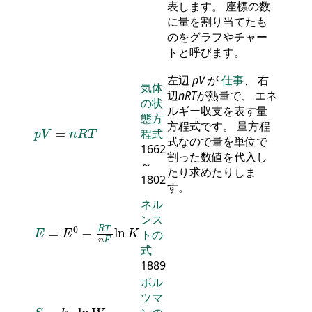
表します。 座標の数
に量を割り当てたも
のをグラフやチャー
トと呼びます。
左辺
p
V
が
仕事
、 右
気体
辺
n
R
T
が熱量で、 エネ
の状
ルギー収支を表す量
態方
p
V
=
n
R
T
方程式です。 量方程
=
程式
p
V
n
R
T
式なので量を単位で
1662
割った数値を代入し
～
たり求めたりしま
1802
す。
ネル
ンス
E
=
E
0
-
R
T
n
F
ln
K
0
R
T
=
−
ln
トの
E
E
K
n
F
式
1889
ボル
ツマ
S
=
k
B
ln
W