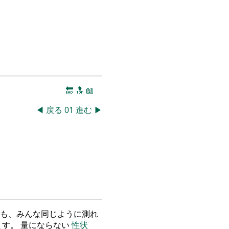
🔚
🔝
📖
◀
戻る
01
進む
▶
も、みんな同じように測れ
す。 量にならない
性状