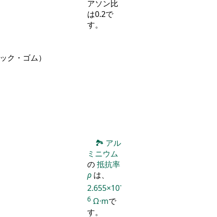
アソン比
は0.2で
す。
チック・ゴム）
🏞
アル
ミニウム
の
抵抗率
ρ
は、
-
2.655×10
6
Ω·m
で
す。