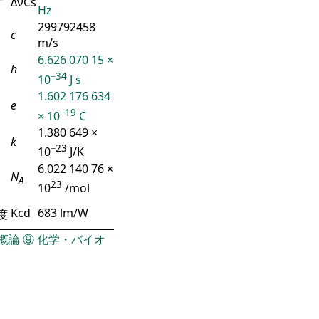
ΔνCs
Hz
299792458
c
m/s
6.626 070 15 ×
h
−34
10
J s
1.602 176 634
e
−19
× 10
C
1.380 649 ×
k
−23
10
J/K
6.022 140 76 ×
N
A
23
10
/mol
Kcd
683 lm/W
度
概論
⑨
化学・バイオ