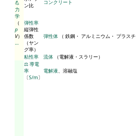
コンクリート
💪
ン比
力
学
（
弾性率
p
縦弾性
V
）
係数
弾性体
（ 鉄鋼・ アルミニウム・ プラス
…
（ヤン
グ率）
粘性率
流体
（電解液・スラリー）
⚖️
導電
率
電解液
、溶融塩
〔
S/m
〕