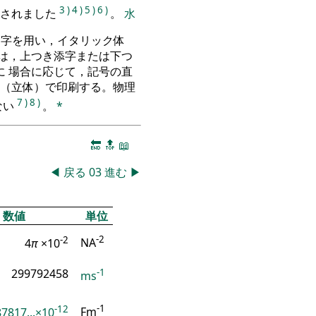
3
)
4
)
5
)
6
)
定されました
。
水
文字を用い，イタリック体
は，上つき添字または下つ
 場合に応じて，記号の直
（立体）で印刷する。物理
7
)
8
)
ない
。
*
🔚
🔝
📖
◀
戻る
03
進む
▶
数値
単位
-2
-2
4
π
×10
NA
-1
299792458
ms
-12
-1
7817...×10
Fm