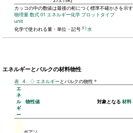
273.15K)
カッコの中の数値は最後の桁につく標準不確かさを示す
物理量
数式
01
エネルギー化学
プロットタイプ
unit
9
)
化学で使われる量・単位・記号
水
エネルギーとバルクの材料物性
表
4
.
◇
エネルギー
とバルクの物性
*
エ
ネ
ル
物性値
対象となる
材料
ギ
ー
ポアソ