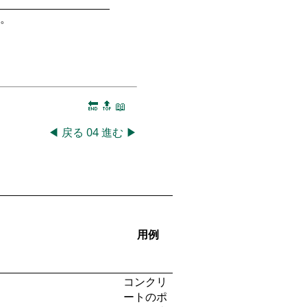
。
🔚
🔝
📖
◀
戻る
04
進む
▶
用例
コンクリ
ートのポ