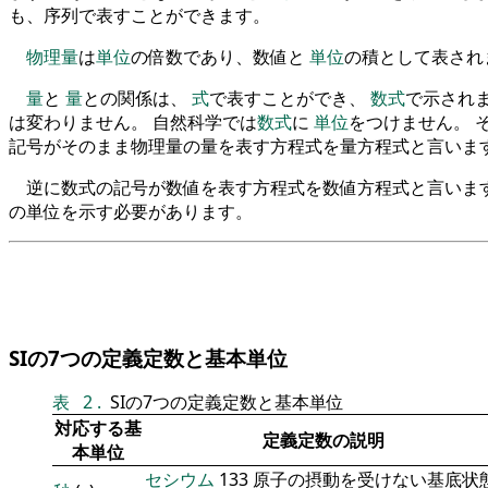
も、序列で表すことができます。
物理量
は
単位
の倍数であり、数値と
単位
の積として表され
量
と
量
との関係は、
式
で表すことができ、
数式
で示され
は変わりません。 自然科学では
数式
に
単位
をつけません。 
記号がそのまま物理量の量を表す方程式を量方程式と言いま
逆に数式の記号が数値を表す方程式を数値方程式と言います
の単位を示す必要があります。
SIの7つの定義定数と基本単位
表
2
.
SIの7つの定義定数と基本単位
対応する基
定義定数の説明
本単位
セシウム
133 原子の摂動を受けない基底状