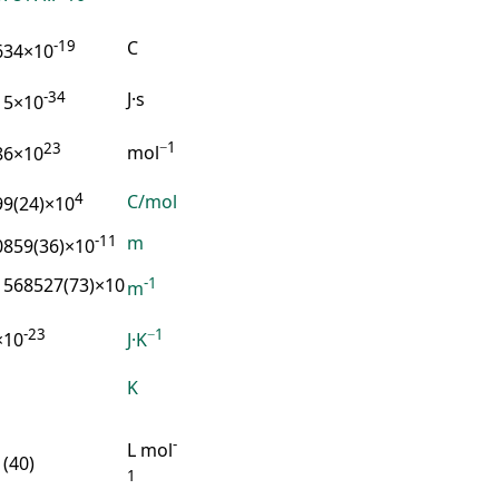
-19
C
634×10
-34
J·s
15×10
23
−1
86×10
mol
4
C/mol
99(24)×10
-11
m
0859(36)×10
-1
1568527(73)×10
m
-23
−1
×10
J·K
K
-
L mol
(40)
1