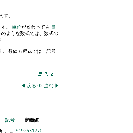
ます。
ます。
単位
が変わっても
量
そのような数式では、数式の
す。
。 数値方程式では、記号
🔚
🔝
📖
◀
戻る
02
進む
▶
記号
定義値
態
9192631770