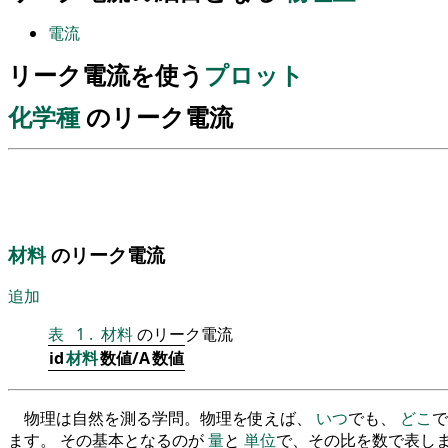
電流
リーク電流を使う
プロット
化学種
のリーク電流
材料
のリーク電流
追加
表
1
.
材料
のリーク電流
id
材料
数値/A
数値
物理は自然を測る学問。物理を使えば、
いつ
でも、
どこ
で
ます。 その基本となるのが
量
と
単位
で、その比を数で表しま