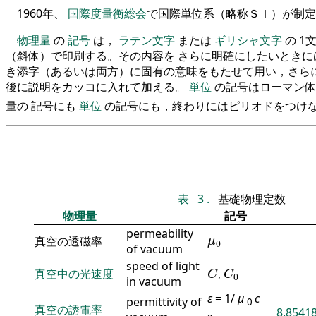
1960年、
国際度量衡総会
で国際単位系（略称ＳＩ）が制
物理量
の
記号
は，
ラテン文字
または
ギリシャ文字
の 1
（斜体）で印刷する。その内容を さらに明確にしたいときに
き添字（あるいは両方）に固有の意味をもたせて用い，さらに
後に説明をカッコに入れて加える。
単位
の記号はローマン体
量の 記号にも
単位
の記号にも，終わりにはピリオドをつけ
表
3
.
基礎物理定数
物理量
記号
permeability
μ
0
真空の透磁率
μ
0
of vacuum
C
C
0
speed of light
真空中の光速度
,
C
C
0
in vacuum
ε
= 1/
μ
c
permittivity of
0
真空の誘電率
8.85418