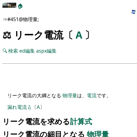
🏠
⇒#451@物理量;
⚖️ リーク電流〔
A
〕
🔍
検索
ed編集
aspx編集
リーク電流の大綱となる
物理量
は、
電流
です。
漏れ電流
I
〔
A
〕
l
リーク電流を求める
計算式
リーク電流の細目となる
物理量