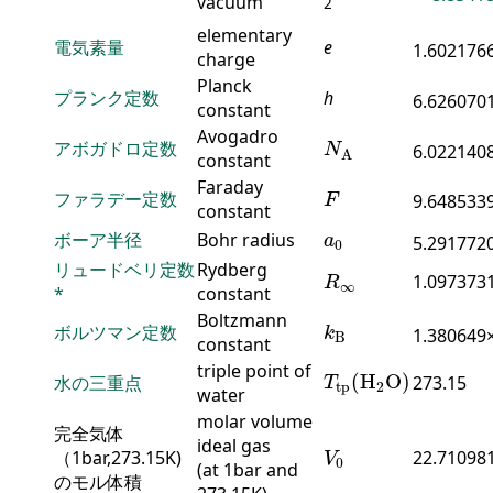
vacuum
2
elementary
電気素量
e
1.602176
charge
Planck
プランク定数
h
6.626070
constant
N
A
Avogadro
アボガドロ定数
6.022140
N
A
constant
F
Faraday
ファラデー定数
9.648533
F
constant
a
0
ボーア半径
Bohr radius
a
5.291772
0
R
∞
リュードベリ定数
Rydberg
1.097373
R
∞
*
constant
k
B
Boltzmann
ボルツマン定数
1.380649
k
B
constant
T
tp
(
H
2
O
)
triple point of
(
H
O
)
水の三重点
273.15
T
tp
2
water
molar volume
完全気体
V
0
ideal gas
（1bar,273.15K)
22.710981
V
0
(at 1bar and
のモル体積