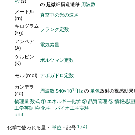
秒
(s)
の 超微細構造遷移
周波数
メートル
真空中の光の速さ
(m)
キログラム
プランク定数
(kg)
アンペア
電気素量
(A)
ケルビン
ボルツマン定数
(K)
モル (mol)
アボガドロ定数
カンデラ
12
周波数
540×10
Hz
の
単色
放射の視感効果
(cd)
物理量
数式
①
エネルギー化学
②
品質管理
⑫
情報処理
工学英語
④
化学・バイオ工学実験
unit
1
)
2
)
化学で使われる量・
単位
・記号