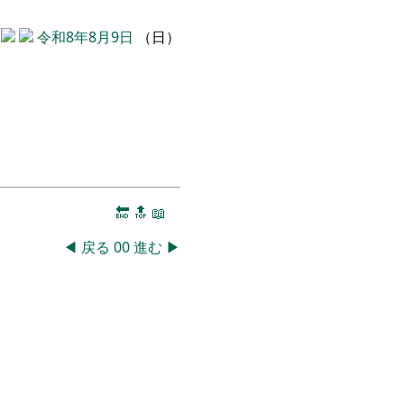
令和8年8月9日
（日）
🔚
🔝
📖
◀
戻る
00
進む
▶