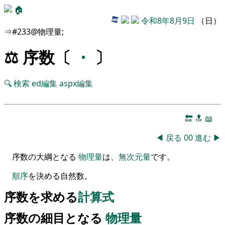
🏠
令和8年8月9日
（日）
⇒#233@物理量;
⚖️ 序数〔
・
〕
🔍
検索
ed編集
aspx編集
🔚
🔝
📖
◀
戻る
00
進む
▶
序数の大綱となる
物理量
は、
無次元量
です。
順序
を
決める自然数
。
序数を求める
計算式
序数の細目となる
物理量