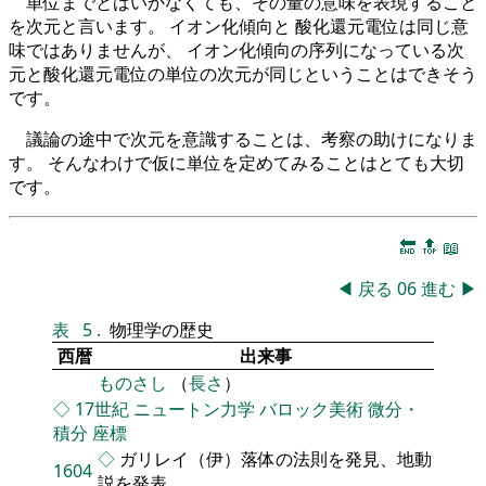
単位までとはいかなくても、その量の意味を表現すること
を次元と言います。 イオン化傾向と 酸化還元電位は同じ意
味ではありませんが、 イオン化傾向の序列になっている次
元と酸化還元電位の単位の次元が同じということはできそう
です。
議論の途中で次元を意識することは、考察の助けになりま
す。 そんなわけで仮に単位を定めてみることはとても大切
です。
🔚
🔝
📖
◀
戻る
06
進む
▶
表
5
.
物理学の歴史
西暦
出来事
ものさし
（
長さ
）
◇
17世紀
ニュートン力学
バロック美術
微分・
積分
座標
◇
ガリレイ（伊）落体の法則を発見、地動
1604
説を発表。