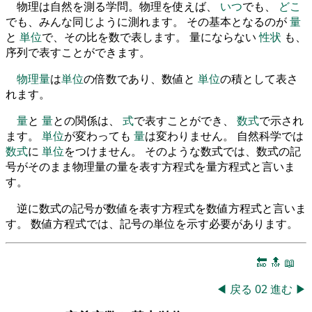
物理は自然を測る学問。物理を使えば、
いつ
でも、
どこ
でも、みんな同じように測れます。 その基本となるのが
量
と
単位
で、その比を数で表します。 量にならない
性状
も、
序列で表すことができます。
物理量
は
単位
の倍数であり、数値と
単位
の積として表さ
れます。
量
と
量
との関係は、
式
で表すことができ、
数式
で示され
ます。
単位
が変わっても
量
は変わりません。 自然科学では
数式
に
単位
をつけません。 そのような数式では、数式の記
号がそのまま物理量の量を表す方程式を量方程式と言いま
す。
逆に数式の記号が数値を表す方程式を数値方程式と言いま
す。 数値方程式では、記号の単位を示す必要があります。
🔚
🔝
📖
◀
戻る
02
進む
▶