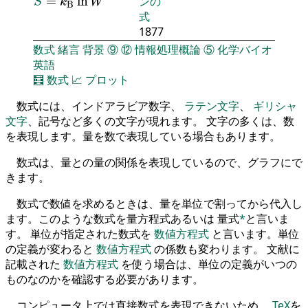
=
ln
ンの
S
k
W
B
式
1877
数式
緒言
背景
⑨
⑫
情報処理概論
⑤
化学バイオ
英語
🧮
数式
📈
プロット
数式には、インドアラビア数字、
ラテン文字
、
ギリシャ
文字
、記号など多くの文字が現れます。 文字の多くは、数
を表現します。量を数で表現している場合もあります。
数式は、量との量の関係を表現しているので、グラフにで
きます。
数式で数値を求めるときは、量を単位で割ってから代入し
ます。このような数式を量方程式あるいは 量式
*
と言いま
す。 単位が指定された数式を
数値方程式
と言います。単位
の定義が変わると
数値方程式
の係数も変わります。 文献に
記載された
数値方程式
を使う場合は、単位の定義がいつの
ものなのかを確認する必要があります。
コンピュータ上では直接数式を表現できないため、
TeX
を