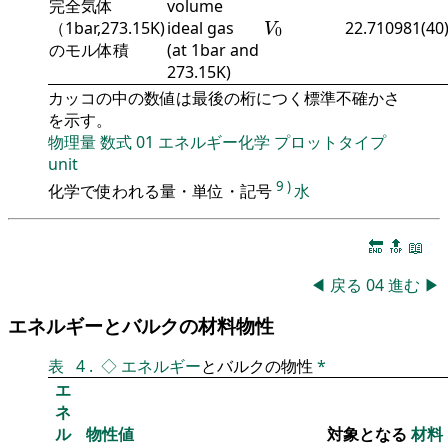
完全気体
volume
V
0
（1bar,273.15K)
ideal gas
22.710981(40
V
0
のモル体積
(at 1bar and
273.15K)
カッコの中の数値は最後の桁につく標準不確かさ
を示す。
物理量
数式
01
エネルギー化学
プロットタイプ
unit
9
)
化学で使われる量・単位・記号
水
🔚
🔝
📖
◀
戻る
04
進む
▶
エネルギーとバルクの材料物性
表
4
.
◇
エネルギー
とバルクの物性
*
エ
ネ
ル
物性値
対象となる
材料