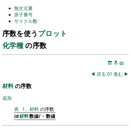
無次元量
原子番号
サイクル数
序数を使う
プロット
化学種
の序数
🔚
🔝
📖
◀
戻る
01
進む
▶
材料
の序数
追加
表
1
.
材料
の序数
id
材料
数値/・
数値