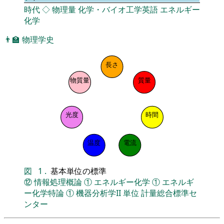
時代
◇
物理量
化学・バイオ工学英語
エネルギー
化学
👨‍🏫
物理学史
長さ
物質量
質量
光度
時間
温度
電流
図
1
.
基本単位の標準
⑫
情報処理概論
①
エネルギー化学
①
エネルギ
ー化学特論
①
機器分析学II
単位
計量総合標準セ
ンター