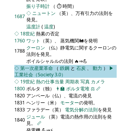
振り子時計
（ ⏱ 時間）
◇
ニュートン
（英）、万有引力の法則を
1687
発見。
温度計
(
温度
)
◇
18世紀
熱素の否定
1760
ワット
（英）、 蒸気機関🚂を発明
クーロン
（仏）静電気に関するクーロンの
1788
法則を発見。
ボイルシャルルの法則 🔥⇒💪
◇
第一次産業革命
（
鉄鋼
と
石炭
、
動力
）
▶
工業社会（Society 3.0）
◇
19世紀
熱の仕事当量
周期表
写真
カメラ
1800
ボルタ（独）
👨‍🏫
ボルタ電堆
⚖️
📏
1820
アンペール（仏）、電流の発見
1831
ヘンリー（米）
モーター
の発明。
1833
ファラデー（英）
電気分解の法則
を発見
ジュール
（英）電流の熱作用の法則を発
1840
見。
📏
発電機 💪⇒⚡