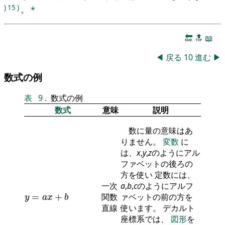
)
15
)
。
*
🔚
🔝
📖
◀
戻る
10
進む
▶
数式の例
表
9
.
数式の例
数式
意味
説明
数に量の意味はあ
りません。
変数
に
は、
x
,
y
,
z
のようにアル
ファベットの後ろの
方を使い 定数には、
一次
a
,
b
,
c
のようにアルフ
y
=
a
x
+
b
=
+
関数
ァベットの前の方を
y
a
x
b
直線
使います。 デカルト
座標系では、
図形
を