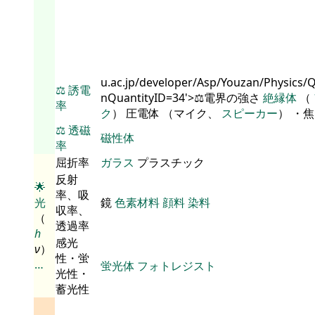
u.ac.jp/developer/Asp/Youzan/Physics/
⚖️
誘電
nQuantityID=34'>⚖️電界の強さ
絶縁体
（
率
ク
） 圧電体 （マイク、
スピーカー
） ・
⚖️
透磁
磁性体
率
屈折率
ガラス
プラスチック
反射
🌟
率、吸
光
鏡
色素材料
顔料
染料
収率、
（
透過率
h
感光
ν
）
性・蛍
…
蛍光体
フォトレジスト
光性・
蓄光性