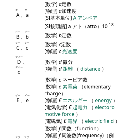
[数学]
a
定数
[物理]
a
加速度
エー
エー
A
、
a
[SI基本単位]
A
アンペア
-18
[SI接頭語] a アト（atto）10
ビー
ビー
[数学]
b
定数
B
、
b
シー
シー
[数学]
c
定数
C
、
c
[物理]
c
光速度
ディー
D
、
[数学]
d
微分
ディー
[物理]
d
距離
（
distance
）
d
[数学]
e
ネーピア数
[数学]
e
素電荷
（elementary
charge）
イー
イー
E
、
e
[物理]
E
エネルギー
（
energy
）
[電気化学]
E
起電力
（
electoro
motive force
）
[電磁気]
E
電界
（
electric field
）
[数学]
f
関数（function）
[物理]
f
周波数(frequency)（例
エフ
エフ