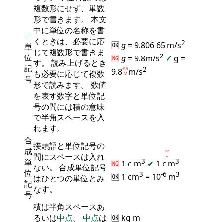
複数形にせず、単数
形で書きます。 本文
中に単位の名称を書
📏
くときは、必要に応
2
🆗
g
= 9.806 65 m/s
単
じて複数形で書きま
2
位
🆖
g
= 9.8m/s
✔
g =
す。 読み上げるとき
記
2
9.8
半角
m/s
も必要に応じて複数
Ⅴ
号
形で読みます。 数値
を表す数字と単位記
号の間には積の意味
で半角スペースを入
れます。
合
接頭語と単位記号の
成
ツメ
間にスペースは入れ
∧
単
3
3
🆖
1 c m
✔
1 c
m
ない。 合成単位記号
位
3
-6
3
🆗 1 cm
= 10
m
はひとつの単位とみ
記
なす。
号
積は半角スペースあ
るいは
中点
。
中点
は
🆗 kg m