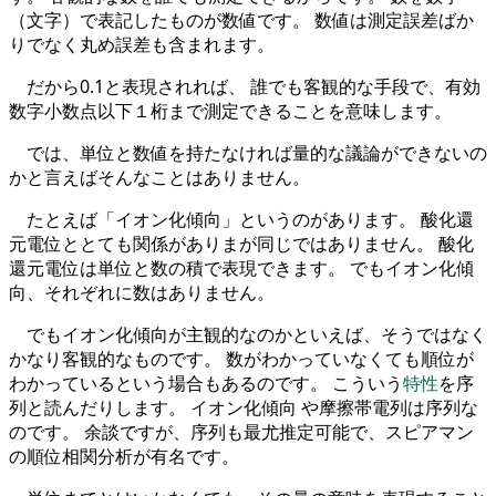
（文字）で表記したものが数値です。 数値は測定誤差ばか
りでなく丸め誤差も含まれます。
だから0.1と表現されれば、 誰でも客観的な手段で、有効
数字小数点以下１桁まで測定できることを意味します。
では、単位と数値を持たなければ量的な議論ができないの
かと言えばそんなことはありません。
たとえば「イオン化傾向」というのがあります。 酸化還
元電位ととても関係がありまが同じではありません。 酸化
還元電位は単位と数の積で表現できます。 でもイオン化傾
向、それぞれに数はありません。
でもイオン化傾向が主観的なのかといえば、そうではなく
かなり客観的なものです。 数がわかっていなくても順位が
わかっているという場合もあるのです。 こういう
特性
を序
列と読んだりします。 イオン化傾向 や摩擦帯電列は序列な
のです。 余談ですが、序列も最尤推定可能で、スピアマン
の順位相関分析が有名です。