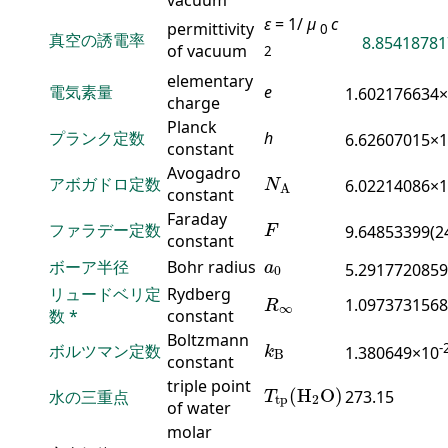
ε
= 1/
μ
c
permittivity
0
真空の誘電率
8.85418781
of vacuum
2
elementary
電気素量
e
1.602176634
charge
Planck
プランク定数
h
6.62607015×
constant
N
A
Avogadro
アボガドロ定数
6.02214086×
N
A
constant
F
Faraday
ファラデー定数
9.64853399(2
F
constant
a
0
ボーア半径
Bohr radius
a
5.2917720859
0
R
∞
リュードベリ定
Rydberg
1.0973731568
R
∞
数
*
constant
k
B
Boltzmann
-
ボルツマン定数
1.380649×10
k
B
constant
T
tp
(
H
2
O
)
triple point
(
H
O
)
水の三重点
273.15
T
tp
2
of water
molar