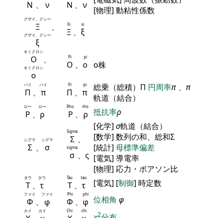
Ν
、
ν
Ν
、
ν
[物理] 動粘性係数
グザイ、クシー
Ξ
、
Xi
xi
Ξ
、
ξ
グザイ、クシー
ξ
オミクロン
Ο
、
Pi
pi
Ο
、
ο
ο株
オミクロン
ο
パイ
パイ
Pi
pi
総乗（総積）Π
円周率
π
、
π
Π
、
π
Π
、
π
軌道（結合）
ロー
ロー
Rho
rho
抵抗率
ρ
Ρ
、
ρ
Ρ
、
ρ
[化学]
σ
軌道（結合）
Sigma
[数学] 数列の和、総和Σ
Σ
、
シグマ
シグマ
Σ
、
σ
[統計]
母標準偏差
sigma
σ
、ς
[電気] 導電率
[物理] 応力・ポアソン比
タウ
タウ
Tau
tau
[電気] [
制御
] 時定数
Τ
、
τ
Τ
、
τ
ファイ
ファイ
Phi
phi
位相角
φ
Φ
、
φ
Φ
、
φ
カイ
カイ
Chi
chi
2
χ
分布