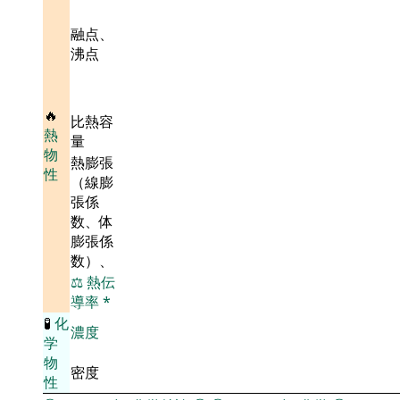
融点、
沸点
🔥
比熱容
熱
量
物
熱膨張
性
（線膨
張係
数、体
膨張係
数）、
⚖️
熱伝
導率
*
🧪
化
濃度
学
物
密度
性