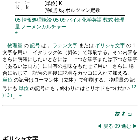
[単位] K
ケー
ケー
K
、
k
[物理]
k
ボルツマン定数
B
05
情報処理概論
05
09
バイオ化学英語
数式
物理
量
ノーメンカルチャー
*
物理量
の
記号
は，
ラテン文字
または
ギリシャ文字
の 1
文字を用い，イタリック体（斜体）で印刷する。その内容を
さらに明確にしたいときには，上つき添字または下つき添字
（あるいは両方）に固有の意味をもたせて用い，さらに 場
合に応じて，記号の直後に説明をカッコに入れて加える。
単位
の記号はローマン体（立体）で印刷する。物理量の 記
12
号にも
単位
の記号にも，終わりにはピリオドをつけない
)
13
)
。
*
🔚
🔝
📖
◀
戻る
09
進む
▶
ギリシャ文字