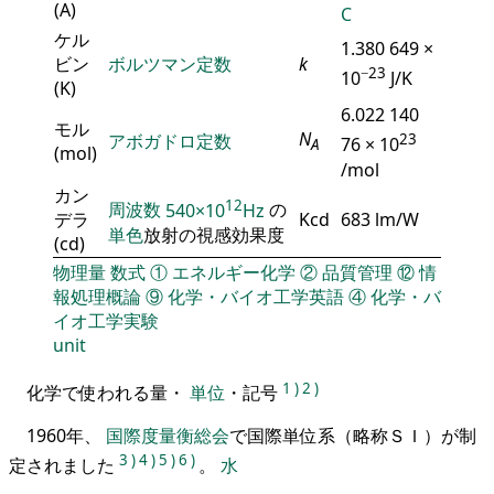
(A)
C
ケル
1.380 649 ×
ビン
ボルツマン定数
k
−23
10
J/K
(K)
6.022 140
モル
N
アボガドロ定数
23
76 × 10
A
(mol)
/mol
カン
12
周波数
540×10
Hz
の
デラ
Kcd
683 lm/W
単色
放射の視感効果度
(cd)
物理量
数式
①
エネルギー化学
②
品質管理
⑫
情
報処理概論
⑨
化学・バイオ工学英語
④
化学・バ
イオ工学実験
unit
1
)
2
)
化学で使われる量・
単位
・記号
1960年、
国際度量衡総会
で国際単位系（略称ＳＩ）が制
3
)
4
)
5
)
6
)
定されました
。
水