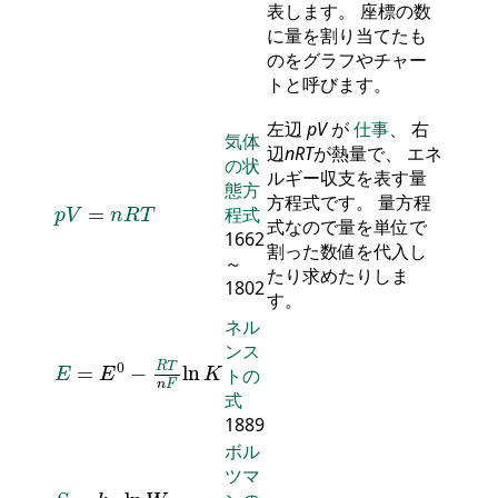
表します。 座標の数
に量を割り当てたも
のをグラフやチャー
トと呼びます。
左辺
p
V
が
仕事
、 右
気体
辺
n
R
T
が熱量で、 エネ
の状
ルギー収支を表す量
態方
p
V
=
n
R
T
方程式です。 量方程
=
程式
p
V
n
R
T
式なので量を単位で
1662
割った数値を代入し
～
たり求めたりしま
1802
す。
ネル
ンス
E
=
E
0
-
R
T
n
F
ln
K
0
R
T
=
−
ln
トの
E
E
K
n
F
式
1889
ボル
ツマ
S
=
k
B
ln
W