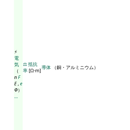
⚡
電
⚖️
抵抗
気
導体
（銅・アルミニウム）
率
[Ω·m]
（
n
F
E
,
e
Φ
）
…