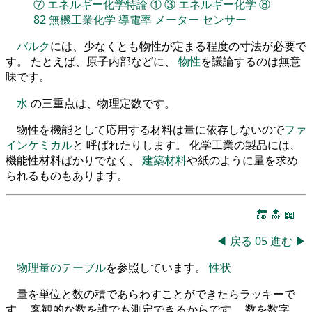
⑦
エネルギー化学特論
①
③
エネルギー化学
⑧
82
無機工業化学
導電率
メーター
センサー
バルク
には、少なくとも物性が定まる程度の寸法が必要で
す。 たとえば、原子内部などに、
物性
を議論するのは無意
味です。
水
の三重点は、物理定数です。
物性を機能として応用する材料は量に依存しないので
ファ
インケミカル
と 呼ばれたりします。 化学工業の製品には、
機能性材料ばかりでなく、
建築材料
や紙のように量を求め
られるものもあります。
🔚
🔝
📖
◀
戻る
05
進む
▶
物理量のテーブル
を参照しています。
性状
量を単位と数の積であらわすことができたらラッキーで
す。 客観的な数を誰でも測定できるからです。 数を数字