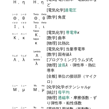
Η
、
η
Η
、
η
ど
[電気化学]
過電圧
シータ
シータ
Theta
theta
[数学] 角度
Θ
、
θ
Θ
、
θ
イオタ
イオタ
Theta
theta
Ι
、
ι
Ι
、
ι
Kappa
[電気化学]
導電率
κ
Κ
、
カッパ
カッパ
Κ
、
κ
[数学] 曲率
kappa
κ
[物理] 比熱比
[電気化学] 当量導電率
Lambda
[数学] 固有値
λ
Λ
、
ラムダ
ラムダ
Λ
、
λ
[プログラミング] ラムダ式
lambda
λ
[物理]
波長
λ
・弾性率・熱伝
導率
[全般] 単位の接頭辞（マイク
ロ）
ミュー
ミュー
Mu
mu
[化学]化学ポテンシャル
μ
Μ
、
μ
Μ
、
μ
[統計]
母平均
[物理]
透磁率
・摩擦係数・ず
り弾性率・粘性係数
ニュー
ニュー
Nu
nu
[電磁気] 周波数（振動数）