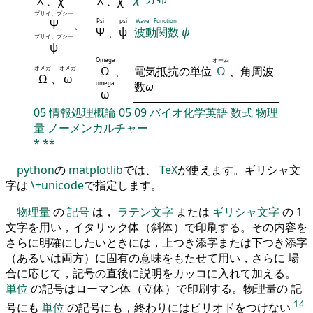
Χ
、
χ
Χ
、
χ
プサイ、プシー
Ψ
、
Psi
psi
Wave Function
Ψ
、
ψ
波動関数
ψ
プサイ、プシー
ψ
Omega
オーム
オメガ
オメガ
Ω
、
電気抵抗の単位
Ω
、角周波
Ω
、
ω
omega
数
ω
ω
05
情報処理概論
05
09
バイオ化学英語
数式
物理
量
ノーメンカルチャー
*
**
python
の
matplotlib
では、
TeX
が使えます。ギリシャ文
字は
\+unicode
で指定します。
物理量
の
記号
は，
ラテン文字
または
ギリシャ文字
の 1
文字を用い，イタリック体（斜体）で印刷する。その内容を
さらに明確にしたいときには，上つき添字または下つき添字
（あるいは両方）に固有の意味をもたせて用い，さらに 場
合に応じて，記号の直後に説明をカッコに入れて加える。
単位
の記号はローマン体（立体）で印刷する。物理量の 記
14
号にも
単位
の記号にも，終わりにはピリオドをつけない