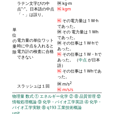
ラテン文字びの中
🆗 kg·m
点"·"。日本語の中点
🆖 kgm
「・」は誤り。
🆖
その
電力量
は 1 W·h
であった。
単
🆗 その
電力量
は 1 Wh
位
であった。
電力量の単位ワット
の
🆗 その仕事は 1 W·hで
時に中点を入れると
乗
あった。
電力計の検査に合格
除
🆖
その仕事は 1 W・hで
できない
あった。 （
中点
が日本
語）
🆖
その仕事は 1 Whであ
った。
2
🆗 m/s
スラッシュは１回
🆖 m/s/s
物理量
数式
①
エネルギー化学
②
⑧
品質管理
⑫
情報処理概論
⑨
化学・バイオ工学英語
④
化学・
バイオ工学実験
⑧
q193
工業技術概論
unit