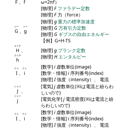
F
、
f
ω=2πf）
[物理]
F
ファラデー定数
[物理]
F
力（force）
[物理]
g
重力の標準加速度
ジー
ジー
[物理]
G
万有引力定数
G
、
g
[物理]
G
ギブスの自由エネルギー
【例】G=H-TS
エイチ
H
、
[物理]
g
プランク定数
エイチ
[物理]
H
エンタルピー
h
[数学]
i
虚数単位(image)
アイ
アイ
I
、
i
[数学・情報]
i
序列番号(index)
[物理]
I
強度（intensity）、 電流
[電気]
j
虚数単位(※iは電流と紛らわ
ジェイ
J
、
しいので)
ジェイ
[電気化学]
j
電流密度(※iは電流と紛
j
らわしいので)
[数学]
i
虚数単位(image)
アイ
アイ
I
、
i
[数学・情報]
i
序列番号(index)
[物理]
I
強度（intensity）、 電流