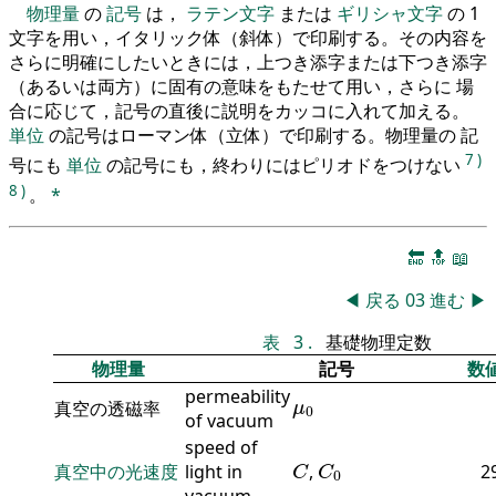
物理量
の
記号
は，
ラテン文字
または
ギリシャ文字
の 1
文字を用い，イタリック体（斜体）で印刷する。その内容を
さらに明確にしたいときには，上つき添字または下つき添字
（あるいは両方）に固有の意味をもたせて用い，さらに 場
合に応じて，記号の直後に説明をカッコに入れて加える。
単位
の記号はローマン体（立体）で印刷する。物理量の 記
7
)
号にも
単位
の記号にも，終わりにはピリオドをつけない
8
)
。
*
🔚
🔝
📖
◀
戻る
03
進む
▶
表
3
.
基礎物理定数
物理量
記号
数
permeability
μ
0
真空の透磁率
μ
0
of vacuum
speed of
C
C
0
真空中の光速度
light in
,
2
C
C
0
vacuum