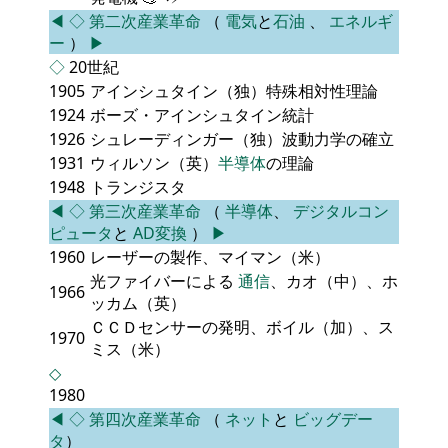
◀
◇
第二次産業革命
（
電気
と
石油
、
エネルギ
ー
）
▶
◇
20世紀
1905
アインシュタイン（独）特殊相対性理論
1924
ボーズ・アインシュタイン統計
1926
シュレーディンガー（独）波動力学の確立
1931
ウィルソン（英）
半導体
の理論
1948
トランジスタ
◀
◇
第三次産業革命
（
半導体
、
デジタルコン
ピュータ
と
AD変換
）
▶
1960
レーザーの製作、マイマン（米）
光ファイバーによる
通信
、カオ（中）、ホ
1966
ッカム（英）
ＣＣＤセンサーの発明、ボイル（加）、ス
1970
ミス（米）
◇
1980
◀
◇
第四次産業革命
（
ネット
と
ビッグデー
タ
）