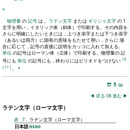
*
物理量
の
記号
は，
ラテン文字
または
ギリシャ文字
の 1
文字を用い，イタリック体（斜体）で印刷する。その内容を
さらに明確にしたいときには，上つき添字または下つき添字
（あるいは両方）に固有の意味をもたせて用い，さらに 場
合に応じて，記号の直後に説明をカッコに入れて加える。
単位
の記号はローマン体（立体）で印刷する。物理量の 記
10
号にも
単位
の記号にも，終わりにはピリオドをつけない
)
11
)
。
*
🔚
🔝
📖
◀
戻る
08
進む
▶
ラテン文字（ローマ文字）
表
7
.
ラテン文字（ローマ文字）
日本語
html