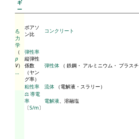
ギ
ー
ポアソ
コンクリート
💪
ン比
力
学
（
弾性率
p
縦弾性
V
）
係数
弾性体
（ 鉄鋼・ アルミニウム・ プラス
…
（ヤン
グ率）
粘性率
流体
（電解液・スラリー）
⚖️
導電
率
電解液
、溶融塩
〔
S/m
〕