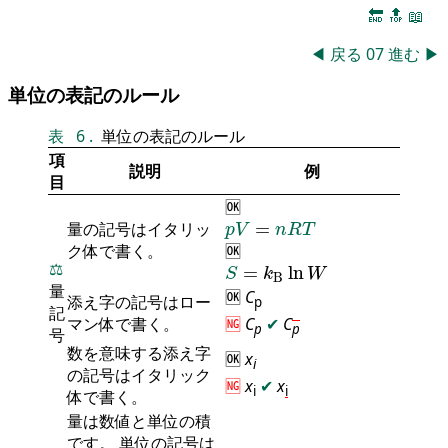
🔚
🔝
📖
◀
戻る
07
進む
▶
単位の表記のルール
表
6
.
単位の表記のルール
項
説明
例
目
🆗
p
V
=
n
R
T
量の記号はイタリッ
=
p
V
n
R
T
ク体で書く。
🆗
S
=
k
B
ln
W
⚖️
=
ln
S
k
W
B
量
🆗
C
添え字の記号はロー
p
記
マン体で書く。
🆖
C
✔
C
p
p
号
数を意味する添え字
🆗
x
i
の記号はイタリック
🆖
x
✔
x
i
i
体で書く。
量は数値と単位の積
です。 単位の記号は