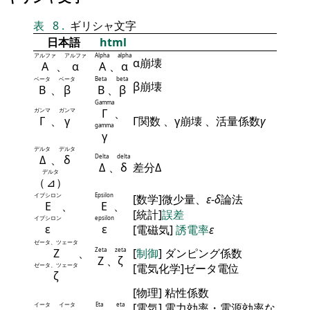
表
8
.
ギリシャ文字
日本語
html
アルファ
アルファ
Alpha
alpha
α崩壊
Α
、
α
Α
、
α
ベータ
ベータ
Beta
beta
β崩壊
Β
、
β
Β
、
β
Gamma
ガンマ
ガンマ
Γ
、
Γ
、
γ
Γ関数 、γ崩壊 、活量係数
γ
gamma
γ
デルタ
デルタ
Δ
、
δ
Delta
delta
Δ
、
δ
差分Δ
デルタ
（
⊿
）
イプシロン
Epsilon
[数学]微少量、
ε
-
δ
論法
Ε
、
Ε
、
[統計]
誤差
イプシロン
epsilon
ε
ε
[電磁気]
誘電率
ε
ゼータ、ツェータ
Ζ
、
Zeta
zeta
[
制御
] ダンピング係数
Ζ
、
ζ
ゼータ、ツェータ
[電気化学]ゼータ電位
ζ
[物理] 粘性係数
イータ
イータ
Eta
eta
[電気] 電力効率・電源効率な