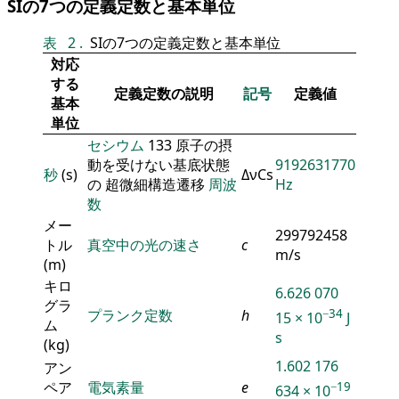
SIの7つの定義定数と基本単位
表
2
.
SIの7つの定義定数と基本単位
対応
する
定義定数の説明
記号
定義値
基本
単位
セシウム
133 原子の摂
動を受けない基底状態
9192631770
秒
(s)
ΔνCs
の 超微細構造遷移
周波
Hz
数
メー
299792458
トル
真空中の光の速さ
c
m/s
(m)
キロ
6.626 070
グラ
−34
プランク定数
h
15 × 10
J
ム
s
(kg)
1.602 176
アン
ペア
電気素量
e
−19
634 × 10