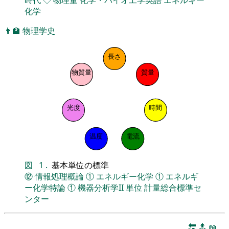
化学
👨‍🏫
物理学史
長さ
物質量
質量
光度
時間
温度
電流
図
1
.
基本単位の標準
⑫
情報処理概論
①
エネルギー化学
①
エネルギ
ー化学特論
①
機器分析学II
単位
計量総合標準セ
ンター
🔚
🔝
📖