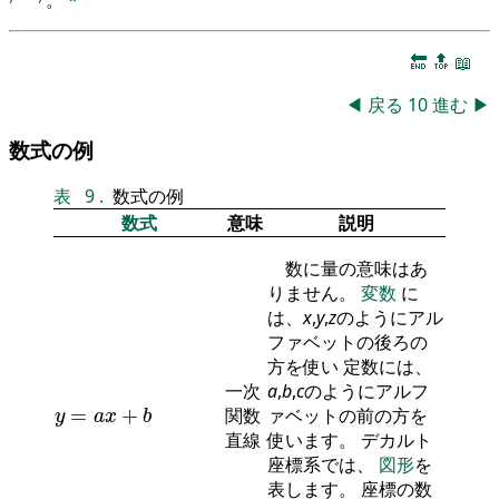
。
*
🔚
🔝
📖
◀
戻る
10
進む
▶
数式の例
表
9
.
数式の例
数式
意味
説明
数に量の意味はあ
りません。
変数
に
は、
x
,
y
,
z
のようにアル
ファベットの後ろの
方を使い 定数には、
一次
a
,
b
,
c
のようにアルフ
y
=
a
x
+
b
=
+
関数
ァベットの前の方を
y
a
x
b
直線
使います。 デカルト
座標系では、
図形
を
表します。 座標の数