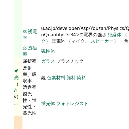
u.ac.jp/developer/Asp/Youzan/Physics/
⚖️
誘電
nQuantityID=34'>⚖️電界の強さ
絶縁体
（
率
ク
） 圧電体 （マイク、
スピーカー
） ・
⚖️
透磁
磁性体
率
屈折率
ガラス
プラスチック
反射
🌟
率、吸
光
鏡
色素材料
顔料
染料
収率、
（
透過率
h
感光
ν
）
性・蛍
…
蛍光体
フォトレジスト
光性・
蓄光性