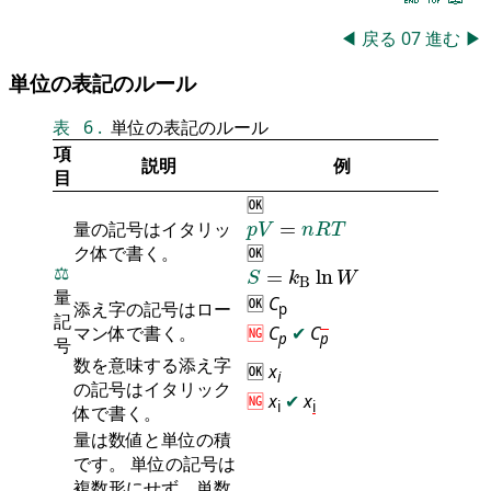
◀
戻る
07
進む
▶
単位の表記のルール
表
6
.
単位の表記のルール
項
説明
例
目
🆗
p
V
=
n
R
T
量の記号はイタリッ
=
p
V
n
R
T
ク体で書く。
🆗
S
=
k
B
ln
W
⚖️
=
ln
S
k
W
B
量
🆗
C
添え字の記号はロー
p
記
マン体で書く。
🆖
C
✔
C
p
p
号
数を意味する添え字
🆗
x
i
の記号はイタリック
🆖
x
✔
x
i
i
体で書く。
量は数値と単位の積
です。 単位の記号は
複数形にせず、単数