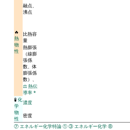
融点、
沸点
🔥
比熱容
熱
量
物
熱膨張
性
（線膨
張係
数、体
膨張係
数）、
⚖️
熱伝
導率
*
🧪
化
濃度
学
物
密度
性
⑦
エネルギー化学特論
①
③
エネルギー化学
⑧