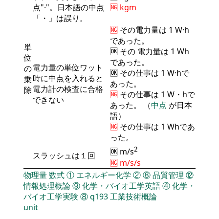
点"·"。日本語の中点
🆖 kgm
「・」は誤り。
🆖
その
電力量
は 1 W·h
であった。
単
🆗 その
電力量
は 1 Wh
位
であった。
電力量の単位ワット
の
🆗 その仕事は 1 W·hで
時に中点を入れると
乗
あった。
電力計の検査に合格
除
🆖
その仕事は 1 W・hで
できない
あった。 （
中点
が日本
語）
🆖
その仕事は 1 Whであ
った。
2
🆗 m/s
スラッシュは１回
🆖 m/s/s
物理量
数式
①
エネルギー化学
②
⑧
品質管理
⑫
情報処理概論
⑨
化学・バイオ工学英語
④
化学・
バイオ工学実験
⑧
q193
工業技術概論
unit