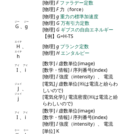
[物理]
F
ファラデー定数
[物理]
F
力（force）
[物理]
g
重力の標準加速度
ジー
ジー
[物理]
G
万有引力定数
G
、
g
[物理]
G
ギブスの自由エネルギー
【例】G=H-TS
エイチ
H
、
[物理]
g
プランク定数
エイチ
[物理]
H
エンタルピー
h
[数学]
i
虚数単位(image)
アイ
アイ
I
、
i
[数学・情報]
i
序列番号(index)
[物理]
I
強度（intensity）、 電流
[電気]
j
虚数単位(※iは電流と紛らわ
ジェイ
J
、
しいので)
ジェイ
[電気化学]
j
電流密度(※iは電流と紛
j
らわしいので)
[数学]
i
虚数単位(image)
アイ
アイ
I
、
i
[数学・情報]
i
序列番号(index)
[物理]
I
強度（intensity）、 電流
[単位] K
ケー
ケー