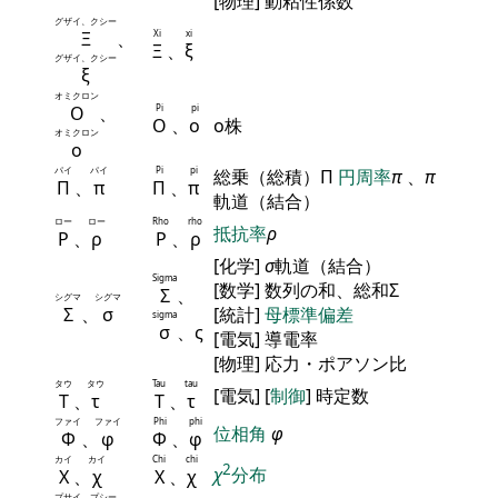
[物理] 動粘性係数
グザイ、クシー
Ξ
、
Xi
xi
Ξ
、
ξ
グザイ、クシー
ξ
オミクロン
Ο
、
Pi
pi
Ο
、
ο
ο株
オミクロン
ο
パイ
パイ
Pi
pi
総乗（総積）Π
円周率
π
、
π
Π
、
π
Π
、
π
軌道（結合）
ロー
ロー
Rho
rho
抵抗率
ρ
Ρ
、
ρ
Ρ
、
ρ
[化学]
σ
軌道（結合）
Sigma
[数学] 数列の和、総和Σ
Σ
、
シグマ
シグマ
Σ
、
σ
[統計]
母標準偏差
sigma
σ
、ς
[電気] 導電率
[物理] 応力・ポアソン比
タウ
タウ
Tau
tau
[電気] [
制御
] 時定数
Τ
、
τ
Τ
、
τ
ファイ
ファイ
Phi
phi
位相角
φ
Φ
、
φ
Φ
、
φ
カイ
カイ
Chi
chi
2
χ
分布
Χ
、
χ
Χ
、
χ
プサイ、プシー