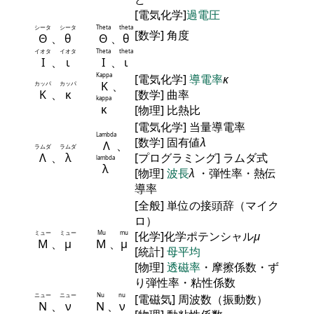
[電気化学]
過電圧
シータ
シータ
Theta
theta
[数学] 角度
Θ
、
θ
Θ
、
θ
イオタ
イオタ
Theta
theta
Ι
、
ι
Ι
、
ι
Kappa
[電気化学]
導電率
κ
Κ
、
カッパ
カッパ
Κ
、
κ
[数学] 曲率
kappa
κ
[物理] 比熱比
[電気化学] 当量導電率
Lambda
[数学] 固有値
λ
Λ
、
ラムダ
ラムダ
Λ
、
λ
[プログラミング] ラムダ式
lambda
λ
[物理]
波長
λ
・弾性率・熱伝
導率
[全般] 単位の接頭辞（マイク
ロ）
ミュー
ミュー
Mu
mu
[化学]化学ポテンシャル
μ
Μ
、
μ
Μ
、
μ
[統計]
母平均
[物理]
透磁率
・摩擦係数・ず
り弾性率・粘性係数
ニュー
ニュー
Nu
nu
[電磁気] 周波数（振動数）
Ν
、
ν
Ν
、
ν