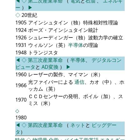
◀
◇
第二次産業革命
（
電気
と
石油
、
エネルギ
ー
）
▶
◇
20世紀
1905
アインシュタイン（独）特殊相対性理論
1924
ボーズ・アインシュタイン統計
1926
シュレーディンガー（独）波動力学の確立
1931
ウィルソン（英）
半導体
の理論
1948
トランジスタ
◀
◇
第三次産業革命
（
半導体
、
デジタルコン
ピュータ
と
AD変換
）
▶
1960
レーザーの製作、マイマン（米）
光ファイバーによる
通信
、カオ（中）、ホ
1966
ッカム（英）
ＣＣＤセンサーの発明、ボイル（加）、ス
1970
ミス（米）
◇
1980
◀
◇
第四次産業革命
（
ネット
と
ビッグデー
タ
）
時代
◇
物理量
化学・バイオ工学英語
エネルギー