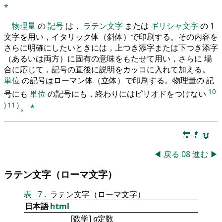
*
物理量
の
記号
は，
ラテン文字
または
ギリシャ文字
の 1
文字を用い，イタリック体（斜体）で印刷する。その内容を
さらに明確にしたいときには，上つき添字または下つき添字
（あるいは両方）に固有の意味をもたせて用い，さらに 場
合に応じて，記号の直後に説明をカッコに入れて加える。
単位
の記号はローマン体（立体）で印刷する。物理量の 記
10
号にも
単位
の記号にも，終わりにはピリオドをつけない
)
11
)
。
*
🔚
🔝
📖
◀
戻る
08
進む
▶
ラテン文字（ローマ文字）
表
7
.
ラテン文字（ローマ文字）
日本語
html
[数学]
a
定数