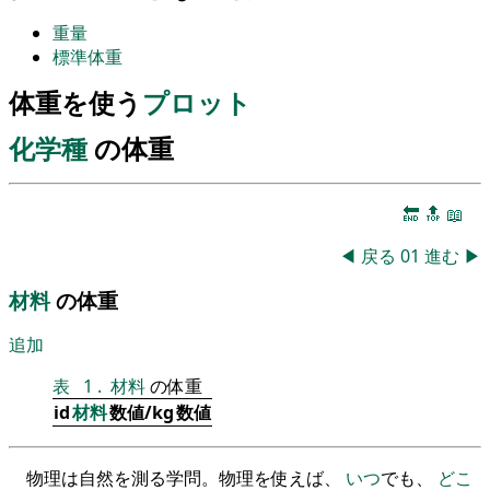
重量
標準体重
体重を使う
プロット
化学種
の体重
🔚
🔝
📖
◀
戻る
01
進む
▶
材料
の体重
追加
表
1
.
材料
の体重
id
材料
数値/kg
数値
物理は自然を測る学問。物理を使えば、
いつ
でも、
どこ