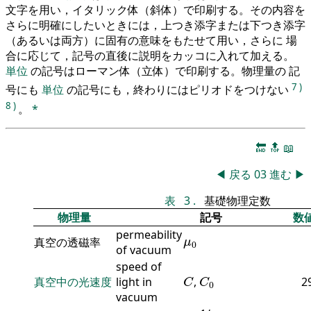
文字を用い，イタリック体（斜体）で印刷する。その内容を
さらに明確にしたいときには，上つき添字または下つき添字
（あるいは両方）に固有の意味をもたせて用い，さらに 場
合に応じて，記号の直後に説明をカッコに入れて加える。
単位
の記号はローマン体（立体）で印刷する。物理量の 記
7
)
号にも
単位
の記号にも，終わりにはピリオドをつけない
8
)
。
*
🔚
🔝
📖
◀
戻る
03
進む
▶
表
3
.
基礎物理定数
物理量
記号
数
permeability
μ
0
真空の透磁率
μ
0
of vacuum
speed of
C
C
0
真空中の光速度
light in
,
2
C
C
0
vacuum