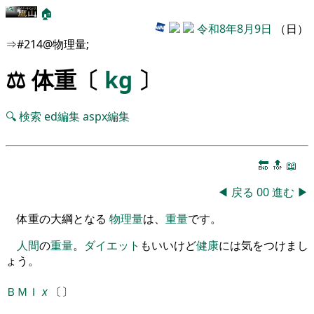
🏠
令和8年8月9日
（日）
⇒#214@物理量;
⚖️ 体重〔
kg
〕
🔍
検索
ed編集
aspx編集
🔚
🔝
📖
◀
戻る
00
進む
▶
体重の大綱となる
物理量
は、
重量
です。
人間
の
重量
。
ダイエット
もいいけど
健康
には気
を
つけまし
ょう
。
ＢＭＩ
x
〔
〕