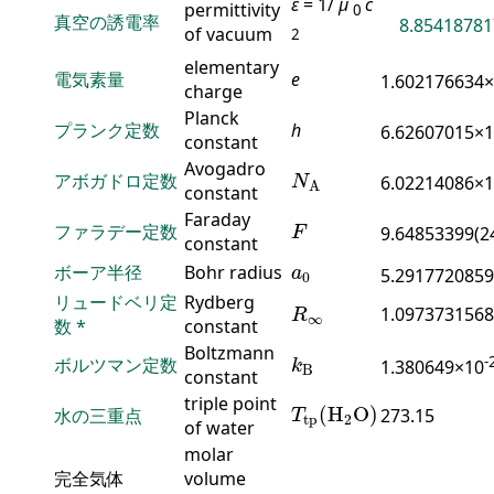
ε
= 1/
μ
c
permittivity
0
真空の誘電率
8.85418781
of vacuum
2
elementary
電気素量
e
1.602176634
charge
Planck
プランク定数
h
6.62607015×
constant
N
A
Avogadro
アボガドロ定数
6.02214086×
N
A
constant
F
Faraday
ファラデー定数
9.64853399(2
F
constant
a
0
ボーア半径
Bohr radius
a
5.2917720859
0
R
∞
リュードベリ定
Rydberg
1.0973731568
R
∞
数
*
constant
k
B
Boltzmann
-
ボルツマン定数
1.380649×10
k
B
constant
T
tp
(
H
2
O
)
triple point
(
H
O
)
水の三重点
273.15
T
tp
2
of water
molar
完全気体
volume
V
0