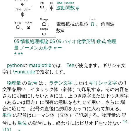
Ψ
、
Psi
psi
Wave Function
Ψ
、
ψ
波動関数
ψ
プサイ、プシー
ψ
Omega
オーム
オメガ
オメガ
Ω
、
電気抵抗の単位
Ω
、角周波
Ω
、
ω
omega
数
ω
ω
05
情報処理概論
05
09
バイオ化学英語
数式
物理
量
ノーメンカルチャー
*
**
python
の
matplotlib
では、
TeX
が使えます。ギリシャ文
字は
\+unicode
で指定します。
物理量
の
記号
は，
ラテン文字
または
ギリシャ文字
の 1
文字を用い，イタリック体（斜体）で印刷する。その内容を
さらに明確にしたいときには，上つき添字または下つき添字
（あるいは両方）に固有の意味をもたせて用い，さらに 場
合に応じて，記号の直後に説明をカッコに入れて加える。
単位
の記号はローマン体（立体）で印刷する。物理量の 記
14
号にも
単位
の記号にも，終わりにはピリオドをつけない
)
15
)