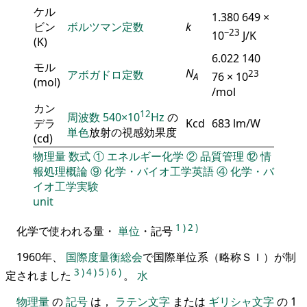
ケル
1.380 649 ×
ビン
ボルツマン定数
k
−23
10
J/K
(K)
6.022 140
モル
N
アボガドロ定数
23
76 × 10
A
(mol)
/mol
カン
12
周波数
540×10
Hz
の
デラ
Kcd
683 lm/W
単色
放射の視感効果度
(cd)
物理量
数式
①
エネルギー化学
②
品質管理
⑫
情
報処理概論
⑨
化学・バイオ工学英語
④
化学・バ
イオ工学実験
unit
1
)
2
)
化学で使われる量・
単位
・記号
1960年、
国際度量衡総会
で国際単位系（略称ＳＩ）が制
3
)
4
)
5
)
6
)
定されました
。
水
物理量
の
記号
は，
ラテン文字
または
ギリシャ文字
の 1