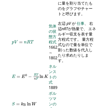
に量を割り当てたも
のをグラフやチャー
トと呼びます。
左辺
p
V
が
仕事
、 右
気体
辺
n
R
T
が熱量で、 エネ
の状
ルギー収支を表す量
態方
p
V
=
n
R
T
方程式です。 量方程
=
程式
p
V
n
R
T
式なので量を単位で
1662
割った数値を代入し
～
たり求めたりしま
1802
す。
ネル
ンス
E
=
E
0
-
R
T
n
F
ln
K
0
R
T
=
−
ln
トの
E
E
K
n
F
式
1889
ボル
ツマ
S
=
k
B
ln
W
=
ln
ンの
S
k
W
B