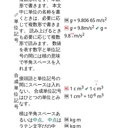
形で書きます。 本文
中に単位の名称を書
📏
くときは、必要に応
2
🆗
g
= 9.806 65 m/s
単
じて複数形で書きま
2
位
🆖
g
= 9.8m/s
✔
g =
す。 読み上げるとき
記
2
9.8
半角
m/s
も必要に応じて複数
Ⅴ
号
形で読みます。 数値
を表す数字と単位記
号の間には積の意味
で半角スペースを入
れます。
合
接頭語と単位記号の
成
ツメ
間にスペースは入れ
∧
単
3
3
🆖
1 c m
✔
1 c
m
ない。 合成単位記号
位
3
-6
3
🆗 1 cm
= 10
m
はひとつの単位とみ
記
なす。
号
積は半角スペースあ
るいは
中点
。
中点
は
🆗 kg m
ラテン文字びの中
🆗 kg·m