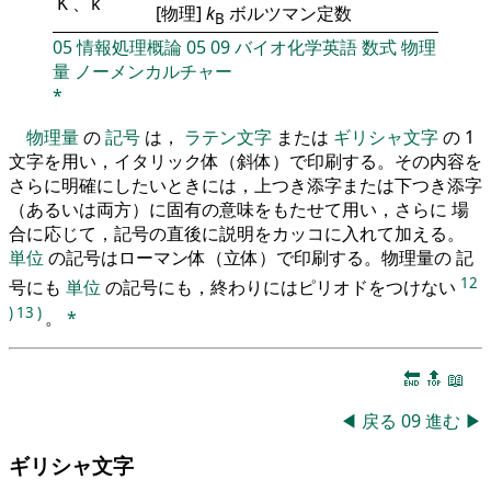
K
、
k
[物理]
k
ボルツマン定数
B
05
情報処理概論
05
09
バイオ化学英語
数式
物理
量
ノーメンカルチャー
*
物理量
の
記号
は，
ラテン文字
または
ギリシャ文字
の 1
文字を用い，イタリック体（斜体）で印刷する。その内容を
さらに明確にしたいときには，上つき添字または下つき添字
（あるいは両方）に固有の意味をもたせて用い，さらに 場
合に応じて，記号の直後に説明をカッコに入れて加える。
単位
の記号はローマン体（立体）で印刷する。物理量の 記
12
号にも
単位
の記号にも，終わりにはピリオドをつけない
)
13
)
。
*
🔚
🔝
📖
◀
戻る
09
進む
▶
ギリシャ文字