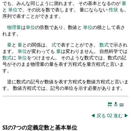
でも、みんな同じように測れます。 その基本となるのが
量
と
単位
で、その比を数で表します。 量にならない
性状
も、
序列で表すことができます。
物理量
は
単位
の倍数であり、数値と
単位
の積として表さ
れます。
量
と
量
との関係は、
式
で表すことができ、
数式
で示され
ます。
単位
が変わっても
量
は変わりません。 自然科学では
数式
に
単位
をつけません。 そのような数式では、数式の記
号がそのまま物理量の量を表す方程式を量方程式と言いま
す。
逆に数式の記号が数値を表す方程式を数値方程式と言いま
す。 数値方程式では、記号の単位を示す必要があります。
🔚
🔝
📖
◀
戻る
02
進む
▶
SIの7つの定義定数と基本単位