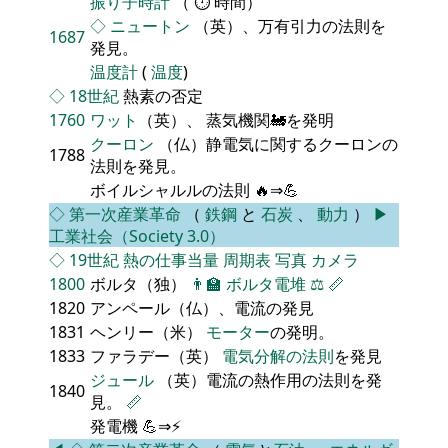
振り子時計
（ ⏱ 時間）
◇
ニュートン
（英）、万有引力の法則を
1687
発見。
温度計
(
温度
)
◇
18世紀
熱素の否定
1760
ワット
（英）、 蒸気機関🚂を発明
クーロン
（仏）静電気に関するクーロンの
1788
法則を発見。
ボイルシャルルの法則 🔥⇒💪
◇
第一次産業革命
（
鉄鋼
と
石炭
、
動力
）
▶
工業社会（Society 3.0）
◇
19世紀
熱の仕事当量
周期表
写真
カメラ
1800
ボルタ（独）
👨‍🏫
ボルタ電堆
⚖️
📏
1820
アンペール（仏）、電流の発見
1831
ヘンリー（米）
モーター
の発明。
1833
ファラデー（英）
電気分解の法則
を発見
ジュール
（英）電流の熱作用の法則を発
1840
見。
📏
発電機 💪⇒⚡