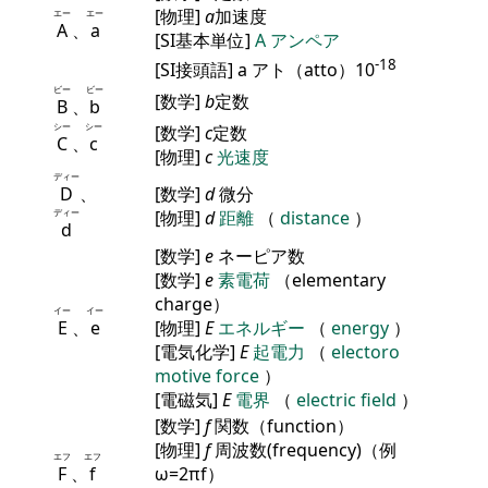
[物理]
a
加速度
エー
エー
A
、
a
[SI基本単位]
A
アンペア
-18
[SI接頭語] a アト（atto）10
ビー
ビー
[数学]
b
定数
B
、
b
シー
シー
[数学]
c
定数
C
、
c
[物理]
c
光速度
ディー
D
、
[数学]
d
微分
ディー
[物理]
d
距離
（
distance
）
d
[数学]
e
ネーピア数
[数学]
e
素電荷
（elementary
charge）
イー
イー
E
、
e
[物理]
E
エネルギー
（
energy
）
[電気化学]
E
起電力
（
electoro
motive force
）
[電磁気]
E
電界
（
electric field
）
[数学]
f
関数（function）
[物理]
f
周波数(frequency)（例
エフ
エフ
F
、
f
ω=2πf）