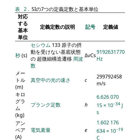
表
2
.
SIの7つの定義定数と基本単位
対応
する
定義定数の説明
記号
定義値
基本
単位
セシウム
133 原子の摂
動を受けない基底状態
9192631770
秒
(s)
ΔνCs
の 超微細構造遷移
周波
Hz
数
メー
299792458
トル
真空中の光の速さ
c
m/s
(m)
キロ
6.626 070
グラ
−34
プランク定数
h
15 × 10
J
ム
s
(kg)
1.602 176
アン
ペア
電気素量
e
−19
634 × 10
(A)
C