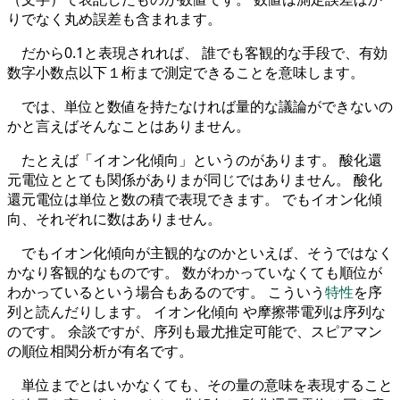
りでなく丸め誤差も含まれます。
だから0.1と表現されれば、 誰でも客観的な手段で、有効
数字小数点以下１桁まで測定できることを意味します。
では、単位と数値を持たなければ量的な議論ができないの
かと言えばそんなことはありません。
たとえば「イオン化傾向」というのがあります。 酸化還
元電位ととても関係がありまが同じではありません。 酸化
還元電位は単位と数の積で表現できます。 でもイオン化傾
向、それぞれに数はありません。
でもイオン化傾向が主観的なのかといえば、そうではなく
かなり客観的なものです。 数がわかっていなくても順位が
わかっているという場合もあるのです。 こういう
特性
を序
列と読んだりします。 イオン化傾向 や摩擦帯電列は序列な
のです。 余談ですが、序列も最尤推定可能で、スピアマン
の順位相関分析が有名です。
単位までとはいかなくても、その量の意味を表現すること