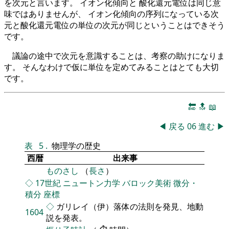
を次元と言います。 イオン化傾向と 酸化還元電位は同じ意
味ではありませんが、 イオン化傾向の序列になっている次
元と酸化還元電位の単位の次元が同じということはできそう
です。
議論の途中で次元を意識することは、考察の助けになりま
す。 そんなわけで仮に単位を定めてみることはとても大切
です。
🔚
🔝
📖
◀
戻る
06
進む
▶
表
5
.
物理学の歴史
西暦
出来事
ものさし
（
長さ
）
◇
17世紀
ニュートン力学
バロック美術
微分・
積分
座標
◇
ガリレイ（伊）落体の法則を発見、地動
1604
説を発表。