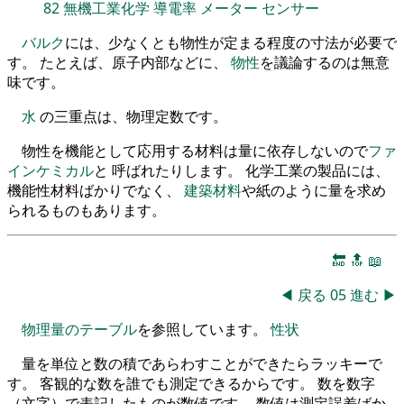
82
無機工業化学
導電率
メーター
センサー
バルク
には、少なくとも物性が定まる程度の寸法が必要で
す。 たとえば、原子内部などに、
物性
を議論するのは無意
味です。
水
の三重点は、物理定数です。
物性を機能として応用する材料は量に依存しないので
ファ
インケミカル
と 呼ばれたりします。 化学工業の製品には、
機能性材料ばかりでなく、
建築材料
や紙のように量を求め
られるものもあります。
🔚
🔝
📖
◀
戻る
05
進む
▶
物理量のテーブル
を参照しています。
性状
量を単位と数の積であらわすことができたらラッキーで
す。 客観的な数を誰でも測定できるからです。 数を数字
（文字）で表記したものが数値です。 数値は測定誤差ばか