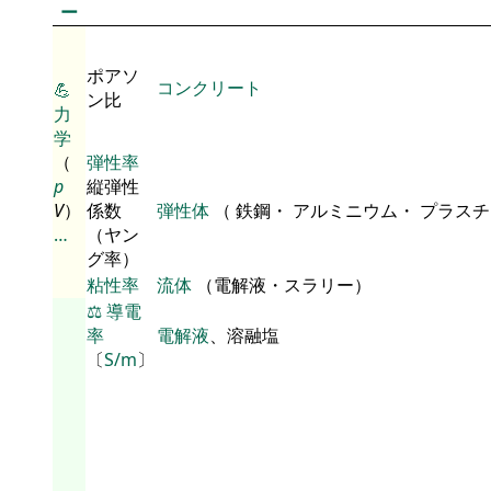
ー
ポアソ
コンクリート
💪
ン比
力
学
（
弾性率
p
縦弾性
V
）
係数
弾性体
（ 鉄鋼・ アルミニウム・ プラス
…
（ヤン
グ率）
粘性率
流体
（電解液・スラリー）
⚖️
導電
率
電解液
、溶融塩
〔
S/m
〕