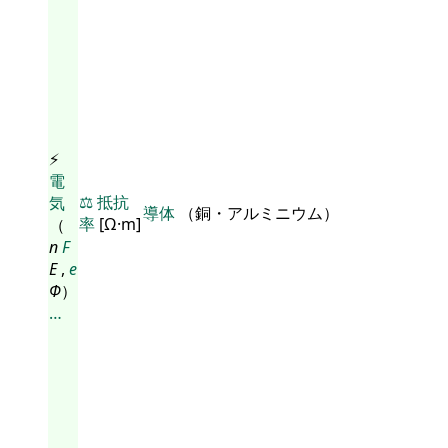
⚡
電
⚖️
抵抗
気
導体
（銅・アルミニウム）
率
[Ω·m]
（
n
F
E
,
e
Φ
）
…