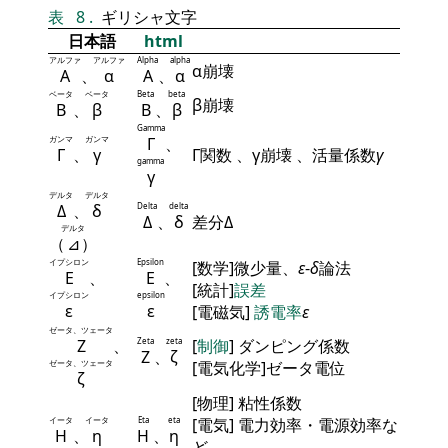
表
8
.
ギリシャ文字
日本語
html
アルファ
アルファ
Alpha
alpha
α崩壊
Α
、
α
Α
、
α
ベータ
ベータ
Beta
beta
β崩壊
Β
、
β
Β
、
β
Gamma
ガンマ
ガンマ
Γ
、
Γ
、
γ
Γ関数 、γ崩壊 、活量係数
γ
gamma
γ
デルタ
デルタ
Δ
、
δ
Delta
delta
Δ
、
δ
差分Δ
デルタ
（
⊿
）
イプシロン
Epsilon
[数学]微少量、
ε
-
δ
論法
Ε
、
Ε
、
[統計]
誤差
イプシロン
epsilon
ε
ε
[電磁気]
誘電率
ε
ゼータ、ツェータ
Ζ
、
Zeta
zeta
[
制御
] ダンピング係数
Ζ
、
ζ
ゼータ、ツェータ
[電気化学]ゼータ電位
ζ
[物理] 粘性係数
イータ
イータ
Eta
eta
[電気] 電力効率・電源効率な
Η
、
η
Η
、
η
ど