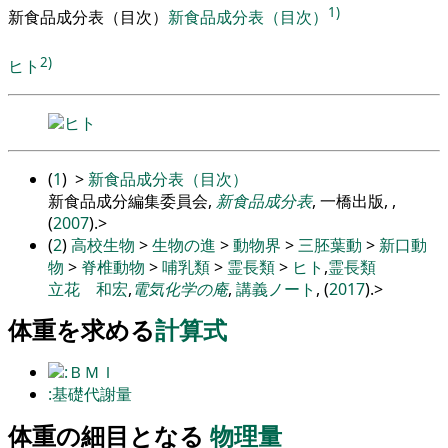
1)
新食品成分表
（
目次
）
新食品成分表（目次）
2)
ヒト
ヒト
(
1
)
>
新食品成分表（目次）
新食品成分編集委員会,
新食品成分表
, 一橋出版, ,
(
2007
).
>
(
2
)
高校生物
>
生物の進
>
動物界
>
三胚葉動
>
新口動
物
>
脊椎動物
>
哺乳類
>
霊長類
>
ヒト
,
霊長類
立花 和宏
,
電気化学の庵
,
講義ノート
, (
2017
).
>
体重を求める
計算式
:ＢＭＩ
:基礎代謝量
体重の細目となる
物理量