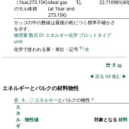
（1bar,273.15K)
ideal gas
22.710981(40
V
0
のモル体積
(at 1bar and
273.15K)
カッコの中の数値は最後の桁につく標準不確かさ
を示す。
物理量
数式
01
エネルギー化学
プロットタイプ
unit
9
)
化学で使われる量・単位・記号
水
🔚
🔝
📖
◀
戻る
04
進む
▶
エネルギーとバルクの材料物性
表
4
.
◇
エネルギー
とバルクの物性
*
エ
ネ
ル
物性値
対象となる
材料
ギ