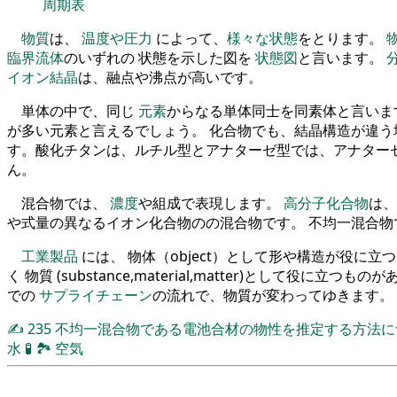
周期表
物質
は、
温度や圧力
によって、
様々な状態
をとります。
臨界流体
のいずれの 状態を示した図を
状態図
と言います。
イオン結晶
は、融点や沸点が高いです。
単体の中で、同じ
元素
からなる単体同士を同素体と言いま
が多い元素と言えるでしょう。 化合物でも、結晶構造が違う
す。酸化チタンは、ルチル型とアナターゼ型では、アナター
ん。
混合物では、
濃度
や組成で表現します。
高分子化合物
は、
や式量の異なるイオン化合物のの混合物です。 不均一混合
工業製品
には、 物体（object）として形や構造が役に
く 物質 (substance,material,matter)として役に立つも
での
サプライチェーン
の流れで、物質が変わってゆきます。
✍
235
不均一混合物である電池合材の物性を推定する方法
水
🧪
🏞
空気