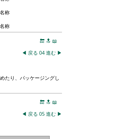
名称
名称
🔚
🔝
📖
◀
戻る
04
進む
▶
つめたり、パッケージングし
🔚
🔝
📖
◀
戻る
05
進む
▶