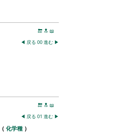
🔚
🔝
📖
◀
戻る
00
進む
▶
🔚
🔝
📖
◀
戻る
01
進む
▶
分（
化学種
）