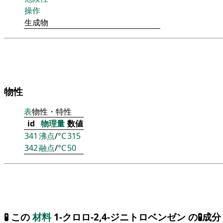
操作
生成物
物性
表
物性・特性
id
物理量
数値
341
沸点
/
°C
315
342
融点
/
°C
50
🧪 この
材料
1-クロロ-2,4-ジニトロベンゼン の🧪成