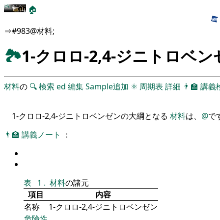
🏠
⇒#983@材料;
🏞
1-クロロ-2,4-ジニトロベ
材料
の
🔍
検索
ed
編集
Sample追加
⚛
周期表
詳細
👨‍🏫
講義
1-クロロ-2,4-ジニトロベンゼンの大綱となる
材料
は、
@
で
👨‍🏫
講義ノート
：
表
1
.
材料
の諸元
項目
内容
名称
1-クロロ-2,4-ジニトロベンゼン
危険性