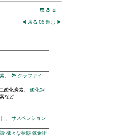
🔚
🔝
📖
◀
戻る
06
進む
▶
素
、
🏞
グラファイ
 二酸化炭素、
酸化銅
窒素など
乳）、
サスペンション
論
様々な状態
錬金術