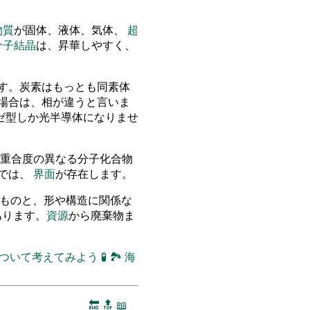
物質
が固体、液体、気体、
超
分子結晶
は、昇華しやすく、
す。炭素はもっとも同素体
場合は、相が違うと言いま
ゼ型しか光半導体になりませ
重合度の異なる分子化合物
物では、
界面
が存在します。
立つものと、形や構造に関係な
のがあります。
資源
から廃棄物ま
について考えてみよう
🧪
🏞
海
🔚
🔝
📖