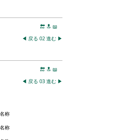
🔚
🔝
📖
◀
戻る
02
進む
▶
🔚
🔝
📖
◀
戻る
03
進む
▶
名称
名称