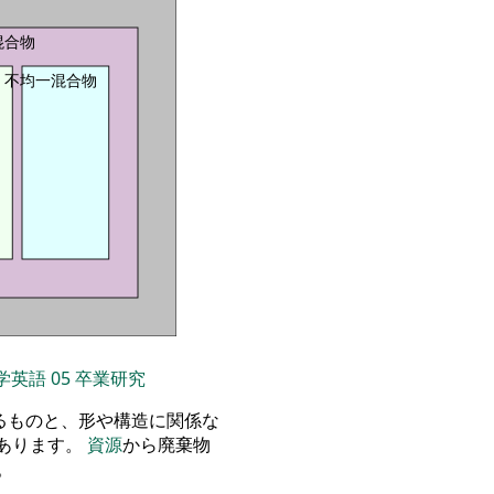
混合物
不均一混合物
学英語
05
卒業研究
るものと、形や構造に関係な
あります。
資源
から廃棄物
。