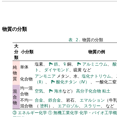
物質の分類
表
2
.
物質の分類
大
分
小分類
物質の例
類
塩素、
🏞
鉄
、
🜠
銅、
🏞
アルミニウム
、
酸
単体
純
ト
、
ダイヤモンド
、硫黄 など
物
アンモニア
メタン、水、
塩化ナトリウム
、
質
化合物
（Ⅱ）
、
🏞
酸化チタン（Ⅳ）
、 一酸化二
均一混
空気
、
🏞
海水
など）
高分子化合物
粘土
混
合物
合
不均一
合金
、
鉄合金
、 岩石、
エマルション
（牛
物
混合物
（
塗料
）、
エアロゾル
、
スラリー
、 など
③
エネルギー化学
①
無機工業化学
化学・バイオ工学概