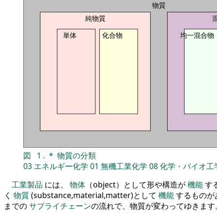
物質
純物質
単体
化合物
均一混合物
図
1
.
*
物質の分類
03
エネルギー化学
01
無機工業化学
08
化学・バイオ工
工業製品
には、
物体
（object）として形や構造が
機能
す
く
物質
(substance,material,matter)として
機能
するものが
までの
サプライチェーン
の流れで、物質が変わってゆきます