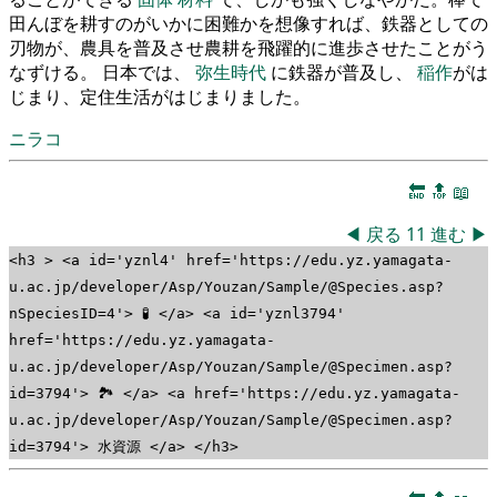
田んぼを耕すのがいかに困難かを想像すれば、鉄器としての
刃物が、農具を普及させ農耕を飛躍的に進歩させたことがう
なずける。 日本では、
弥生時代
に鉄器が普及し、
稲作
がは
じまり、定住生活がはじまりました。
ニラコ
🔚
🔝
📖
◀
戻る
11
進む
▶
<h3 > <a id='yznl4' href='https://edu.yz.yamagata-
u.ac.jp/developer/Asp/Youzan/Sample/@Species.asp?
nSpeciesID=4'> 🧪 </a> <a id='yznl3794'
href='https://edu.yz.yamagata-
u.ac.jp/developer/Asp/Youzan/Sample/@Specimen.asp?
id=3794'> 🏞 </a> <a href='https://edu.yz.yamagata-
u.ac.jp/developer/Asp/Youzan/Sample/@Specimen.asp?
id=3794'> 水資源 </a> </h3>