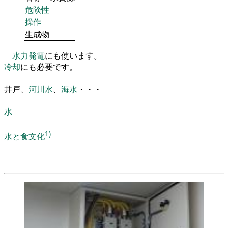
危険性
操作
生成物
水力発電
にも使います
。
冷却
にも必要です
。
井戸
、
河川
水
、
海水
・
・
・
水
1)
水と食文化