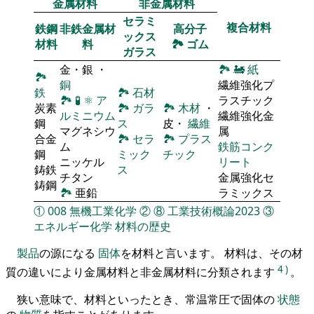
金属材料
非金属材料
セラミ
複合材料
鉄鋼
非鉄金属材
高分子
ックス
材料
料
🏞
ゴム
ガラス
金・銀 ・
🏞
🚂
紙
🏞
銅
繊維強化プ
鉄
🏞
石材
🏞
🧪
⚛
ア
ラスチック
炭素
🏞
ガラ
🏞
木材
・
ルミニウム
繊維強化金
鋼
ス
皮・
繊維
マグネシウ
属
合金
🏞
セラ
🏞
プラス
ム
鉄筋コンク
鋼
ミック
チック
ニッケル
リート
鋳鉄
ス
チタン
金属強化セ
鋳鋼
🏞
亜鉛
ラミックス
①
008
無機工業化学
②
⑧
工業技術概論2023
③
エネルギー化学
材料の歴史
製品
の源になる
固体
を材料と言います。 材料は、その材
4
)
質の違いにより金属材料と非金属材料に分類されます
。
狭い意味で、材料といったとき、常温常圧で固体の
状態