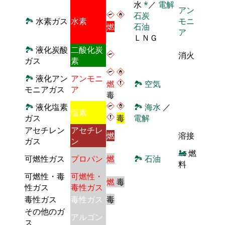
水
*
／
電解
アン
石炭
🏞
水素ガス
水素
モニ
燃
石油
ア
ＬＮＧ
🏞
液化炭酸
二酸化炭
消火
ガス
素
🏞
液化アン
アンモニ
燃
🏞
空気
モニアガス
ア
毒
🏞
液化塩素
🏞
海水
／
塩素
ガス
毒
電解
アセチレン
アセチレ
燃
溶接
ガス
ン
🚂
燃
可燃性ガス
プロパン
燃
🏞
石油
料
可燃性・毒
可燃性・
燃
毒
性ガス
毒性ガス
毒性ガス
毒性ガス
毒
その他のガ
アルゴン
ス