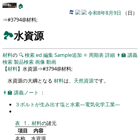
🏠
令和8年8月9日
（日）
⇒#3794@材料;
🏞
水資源
材料
の
🔍
検索
ed
編集
Sample追加
⚛
周期表
詳細
👨‍🏫
講義
検索
製品検索
画像
動画
【
材料
】水資源⇒#3794@材料;
水資源の大綱となる
材料
は、
天然資源
です。
👨‍🏫
講義ノート
：
３ボルトが生み出す塩と水素―電気化学工業―
表
1
.
材料
の諸元
項目
内容
名称
水資源