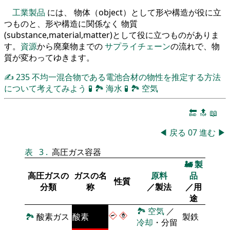
工業製品
には、 物体（object）として形や構造が役に立
つものと、形や構造に関係なく 物質
(substance,material,matter)として役に立つものがありま
す。
資源
から廃棄物までの
サプライチェーン
の流れで、物
質が変わってゆきます。
✍
235
不均一混合物である電池合材の物性を推定する方法
について考えてみよう
🧪
🏞
海水
🧪
🏞
空気
🔚
🔝
📖
◀
戻る
07
進む
▶
表
3
.
高圧ガス容器
🚂
製
高圧ガスの
ガスの名
原料
品
性質
分類
称
／製法
／用
途
🏞
空気
／
🏞
酸素ガス
酸素
製鉄
冷却
・分留