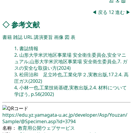
🔚
🔝
📖
◀
戻る
12
進む
▶
◇
参考文献
書籍
雑誌
URL
講演要旨
画像
図
表
1
.
書誌情報
2
.
山形大学米沢地区事業場 安全衛生委員会,安全マニ
ュアル,山形大学米沢地区事業場 安全衛生委員会,7. ガ
スの安全な取扱い方(2024)
3
.
松田治和 足立吟也,工業化学２,実教出版,17.2.4. 高
圧ガス(2002)
4
.
小林一也,工業技術基礎,実教出版,2.4. 材料について
学ぼう, p.56(2002)
https://edu.yz.yamagata-u.ac.jp/
developer/
Asp/
Youzan/
Sample/
@Specimen.asp?id=3794
名称：
教育用公開ウェブサービス