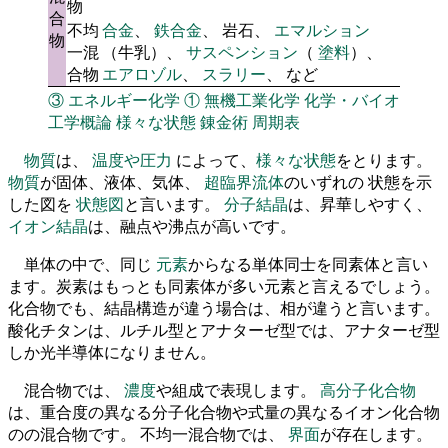
物
合
不均
合金
、
鉄合金
、 岩石、
エマルション
物
一混
（牛乳）、
サスペンション
（
塗料
）、
合物
エアロゾル
、
スラリー
、 など
③
エネルギー化学
①
無機工業化学
化学・バイオ
工学概論
様々な状態
錬金術
周期表
物質
は、
温度や圧力
によって、
様々な状態
をとります。
物質
が固体、液体、気体、
超臨界流体
のいずれの 状態を示
した図を
状態図
と言います。
分子結晶
は、昇華しやすく、
イオン結晶
は、融点や沸点が高いです。
単体の中で、同じ
元素
からなる単体同士を同素体と言い
ます。炭素はもっとも同素体が多い元素と言えるでしょう。
化合物でも、結晶構造が違う場合は、相が違うと言います。
酸化チタンは、ルチル型とアナターゼ型では、アナターゼ型
しか光半導体になりません。
混合物では、
濃度
や組成で表現します。
高分子化合物
は、重合度の異なる分子化合物や式量の異なるイオン化合物
のの混合物です。 不均一混合物では、
界面
が存在します。