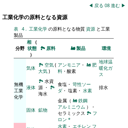
◀
戻る
08
進む
▶
工業化学の原料となる資源
表
4
.
工業化学
の原料となる物質
資源
と工業
製品
相
（
分野
状態
🏞
原料
🚂
製品
環境
）
地球温
🏞
空気
(
アンモニア
・
🚂
肥
気体
暖化ガ
大気
)
料
・酸素
ス
🏞
水資
無機
食塩・
苛性ソー
液体
源 ・
🏞
排水
工業
ダ
・ 塩素・
水素
海水
化学
金属（
🚂
鉄鋼
アルミニウム
）・
固体
鉱物
セラミックス
🏞
フ
ロン
*
水素
・
エチレン
フ