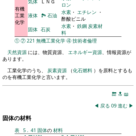
気体
ＬＮＧ
ロン
有機
水素
・
エチレン
・
工業
液体
🏞
石油
酢酸ビニル
化学
水素
・
鉄鋼
炭素材
固体
石炭
料
①
⑦
221
無機工業化学
④
技術者倫理
天然資源
には、物質資源、
エネルギー資源
、情報資源が
あります。
工業化学のうち、
炭素資源
（
化石燃料
）を原料とするも
のを有機工業化学と言います。
🔚
🔝
📖
◀
戻る
09
進む
▶
固体の材料
表
5
.
41
固体
の
材料