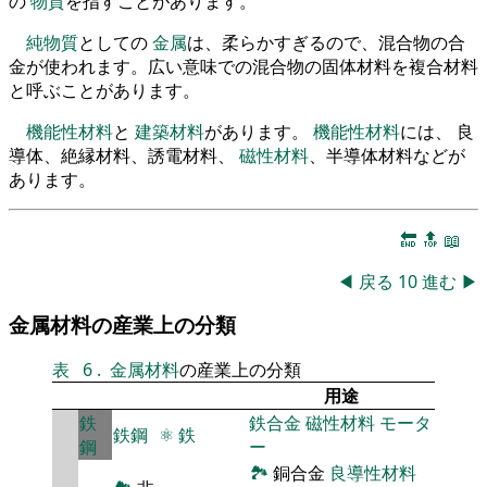
の
物質
を指すことがあります。
純物質
としての
金属
は、柔らかすぎるので、混合物の合
金が使われます。広い意味での混合物の固体材料を複合材料
と呼ぶことがあります。
機能性材料
と
建築材料
があります。
機能性材料
には、 良
導体、絶縁材料、誘電材料、
磁性材料
、半導体材料などが
あります。
🔚
🔝
📖
◀
戻る
10
進む
▶
金属材料の産業上の分類
表
6
.
金属材料
の産業上の分類
用途
鉄
鉄合金
磁性材料
モータ
鉄鋼
⚛
鉄
鋼
ー
🏞
銅合金
良導性材料