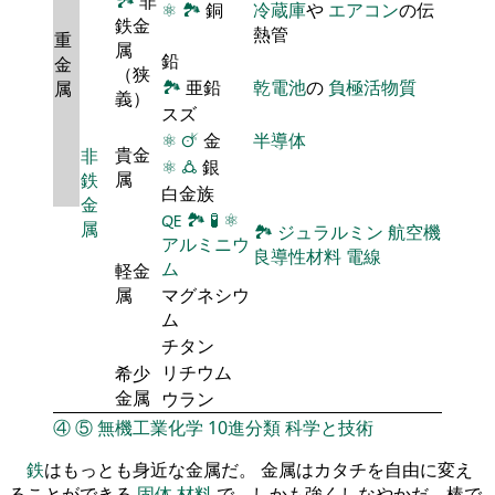
🏞
非
⚛
🏞
銅
冷蔵庫
や
エアコン
の伝
鉄金
熱管
重
属
鉛
金
（狭
🏞
亜鉛
乾電池
の
負極活物質
属
義）
スズ
⚛
🜚
金
半導体
貴金
非
⚛
🜛
銀
属
鉄
白金族
金
🜀
🏞
🧪
⚛
属
🏞
ジュラルミン
航空機
アルミニウ
良導性材料
電線
ム
軽金
属
マグネシウ
ム
チタン
リチウム
希少
金属
ウラン
④
⑤
無機工業化学
10進分類
科学と技術
鉄
はもっとも身近な金属だ。 金属はカタチを自由に変え
ることができる
固体
材料
で、しかも強くしなやかだ。棒で