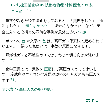
02
無機工業化学
05
技術者倫理
材料
配色
*
⛑️
安
1
)
全＋第一
事故が起きた後で調査をしてみると、「無理をした」「油
断をした」「
知らなかった
」「教わらなかった」など、安
2
)
全に対する心構えの不備な事例が意外に多い
📥
。
ボンベの
色
や文字の
色
は、高圧ガス保安法で定められて
います。
*
誤った色使いは、事故の原因になります。
*
可燃性ガスと不燃性ガスでは、ねじの切る向きが違いま
す。
*
化学工業では、気体を
圧縮
して高圧ガスとして使いま
す。 冷蔵庫やエアコンの冷媒や燃料のＬＰガスも高圧ガス
3
)
です
。
⚛
水素
🔷
高圧ガスの取り扱い
🔚
🔝
📖