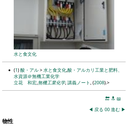
水と食文化
(
1
)
酸・アル
>
水と食文化
,
酸・アルカリ工業と肥料、
水資源＠無機工業化学
立花 和宏
,
無機工業化学
,
講義ノート
, (
2008
).
>
🔚
🔝
📖
◀
戻る
00
進む
▶
物性