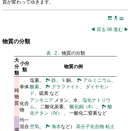
質が変わってゆきます。
🔚
🔝
📖
◀
戻る
06
進む
▶
物質の分類
表
2
.
物質の分類
大
小分
分
物質の例
類
類
塩素、
🏞
鉄
、
🜠
銅、
🏞
アルミニウム
、
単体
酸素
、
🏞
グラファイト
、
ダイヤモン
純
ド
、硫黄 など
物
アンモニア
メタン、水、
塩化ナトリウ
質
化合
ム
、 二酸化炭素、
酸化銅（Ⅱ）
、
🏞
酸
物
化チタン（Ⅳ）
、 一酸化二窒素など
均一
混合
空気
、
🏞
海水
など）
高分子化合物
粘土
混