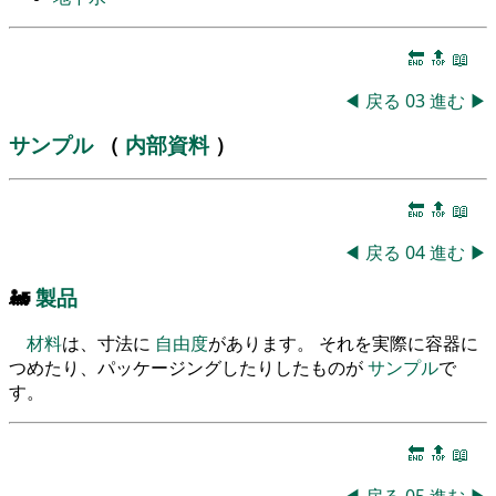
🔚
🔝
📖
◀
戻る
03
進む
▶
サンプル
（
内部資料
）
🔚
🔝
📖
◀
戻る
04
進む
▶
🚂
製品
材料
は、寸法に
自由度
があります。 それを実際に容器に
つめたり、パッケージングしたりしたものが
サンプル
で
す。
🔚
🔝
📖
◀
戻る
05
進む
▶