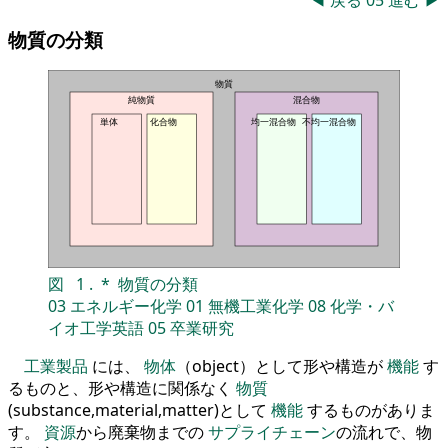
物質の分類
物質
純物質
混合物
単体
化合物
均一混合物
不均一混合物
図
1
.
*
物質の分類
03
エネルギー化学
01
無機工業化学
08
化学・バ
イオ工学英語
05
卒業研究
工業製品
には、
物体
（object）として形や構造が
機能
す
るものと、形や構造に関係なく
物質
(substance,material,matter)として
機能
するものがありま
す。
資源
から廃棄物までの
サプライチェーン
の流れで、物