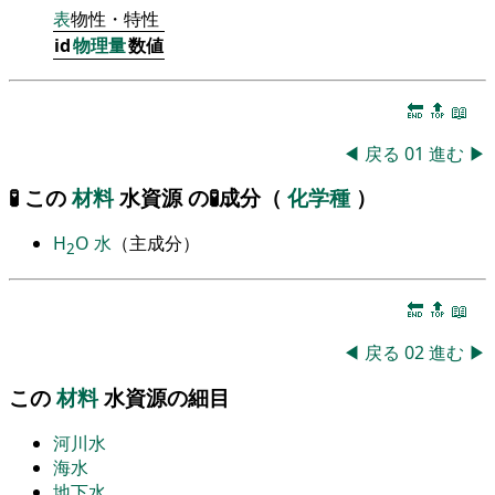
表
物性・特性
id
物理量
数値
🔚
🔝
📖
◀
戻る
01
進む
▶
🧪 この
材料
水資源 の🧪成分（
化学種
）
H
O
水
（主成分）
2
🔚
🔝
📖
◀
戻る
02
進む
▶
この
材料
水資源の細目
河川水
海水
地下水