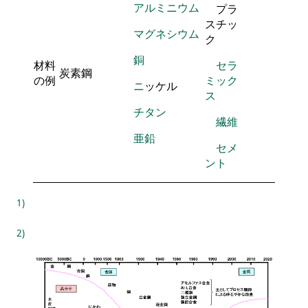
アルミニウム
プラ
スチ
ッ
マグネシウム
ク
銅
材料
セラ
炭素鋼
の例
ミック
ニ
ッ
ケル
ス
チタン
繊維
亜鉛
セメ
ント
1)
2)