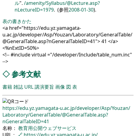
ル
.
/amenity/Syllabus/@Lecture.asp?
nLectureID=1979
. (参照
2008-01-30
).
表の書きかた
<a href="https://edu.yz.yamagata-
u.ac.jp/developer/Asp/Youzan/Laboratory/GeneralTable/
@GeneralTable.asp?nGeneralTableID=41"> 41 </a>
<%nExtID=50%>
<!-- #include virtual ="/developer/Include/table_num.inc"
-->
◇
参考文献
書籍
雑誌
URL
講演要旨
画像
図
表
https://edu.yz.yamagata-u.ac.jp/
developer/
Asp/
Youzan/
Laboratory/
GeneralTable/
@GeneralTable.asp?
nGeneralTableID=41
名称：
教育用公開ウェブサービス
URL：
🔗
https://edu.yz.yamagata-u.ac.jp/