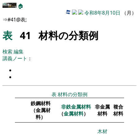
🏠
令和8年8月10日
（月）
⇒#41@表;
表
41 材料の分類例
検索
編集
講義ノート
：
表
材料の分類例
鉄鋼材料
非鉄金属
材料
非金属
複合
（金属材
（
金属
材料
）
材料
材料
料）
木材