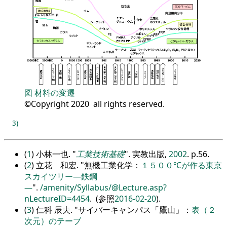
図
材料の変遷
©Copyright 2020 all rights reserved.
3)
(
1
) 小林一也.
工業技術基礎
. 実教出版,
2002
. p.56.
(
2
) 立花 和宏.
無機工業化学：
１５００℃が作る東京
スカイツリー―鉄鋼
―
.
/amenity/Syllabus/@Lecture.asp?
nLectureID=4454
. (参照
2016-02-20
).
(
3
) 仁科 辰夫.
サイバーキャンパス「鷹山」：
表（２
次元）のテーブ