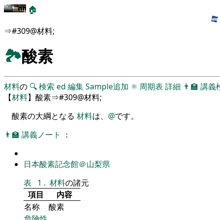
🏠
⇒#309@材料;
🏞
酸素
材料
の
🔍
検索
ed
編集
Sample追加
⚛
周期表
詳細
👨‍🏫
講義
【
材料
】酸素⇒#309@材料;
酸素の大綱となる
材料
は、
@
です。
👨‍🏫
講義ノート
：
日本酸素記念館＠山梨県
表
1
.
材料
の諸元
項目
内容
名称
酸素
危険性