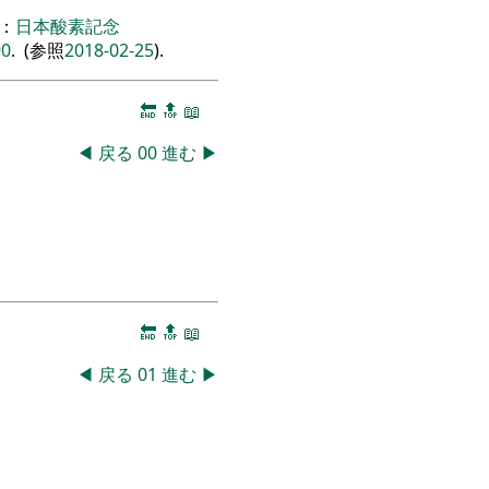
：
日本酸素記念
90
. (参照
2018-02-25
).
🔚
🔝
📖
◀
戻る
00
進む
▶
🔚
🔝
📖
◀
戻る
01
進む
▶