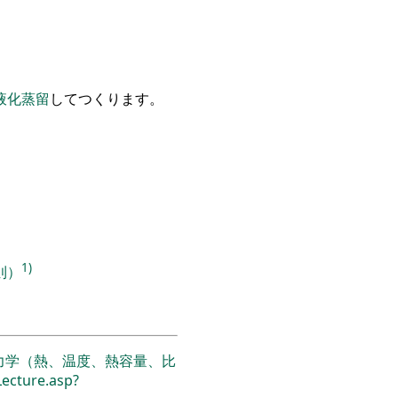
液化
蒸留
してつくります
。
1)
則）
力学（熱、温度、熱容量、比
Lecture.asp?