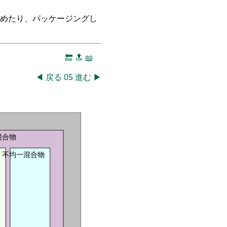
つめたり、パッケージングし
🔚
🔝
📖
◀
戻る
05
進む
▶
混合物
不均一混合物