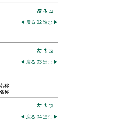
🔚
🔝
📖
◀
戻る
02
進む
▶
🔚
🔝
📖
◀
戻る
03
進む
▶
名称
名称
🔚
🔝
📖
◀
戻る
04
進む
▶