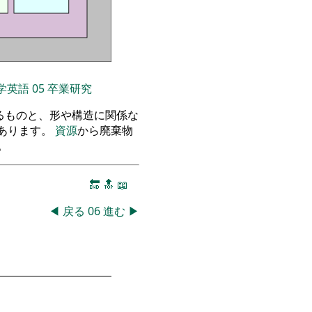
学英語
05
卒業研究
るものと、形や構造に関係な
あります。
資源
から廃棄物
。
🔚
🔝
📖
◀
戻る
06
進む
▶