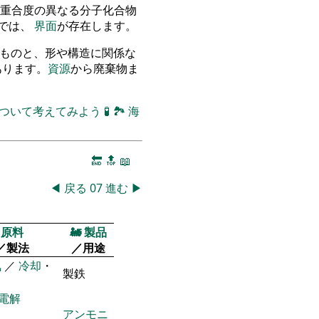
重合度の異なる分子化合物
物では、
界面
が存在します。
立つものと、形や構造に関係な
のがあります。
資源
から廃棄物ま
について考えてみよう
🧪
🏞
海
🔚
🔝
📖
◀
戻る
07
進む
▶
原料
🚂
製品
／製法
／用途
気
／
冷却
・
製鉄
電解
アンモニ