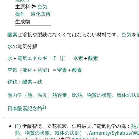
主原料
🏞
空気
操作
液化蒸留
生成物
酸素
は溶接や製鉄になくくてはならない材料です
。
空気
を
水
の電気分解
水
＋
電気エネルギー
E
〔
J
〕
＝
水素
＋
酸素
空気
（
液化
＋
蒸留
）
＝
窒素
＋
酸素
銑鉄
＋
酸素
→
鉄
熱力学（熱、温度、熱容量、比熱、物質の状態、気体の法
2)
日本酸素記念館
(
1
) 伊藤智博、立花和宏、仁科辰夫.
電気化学の庵：
熱
熱、物質の状態、気体の法則）
.
/amenity/Syllabus/@