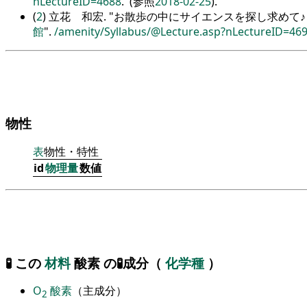
nLectureID=4688
. (参照
2018-02-25
).
(
2
) 立花 和宏.
お散歩の中にサイエンスを探し求めて♪
館
.
/amenity/Syllabus/@Lecture.asp?nLectureID=46
物性
表
物性・特性
id
物理量
数値
🧪 この
材料
酸素 の🧪成分（
化学種
）
O
酸素
（主成分）
2