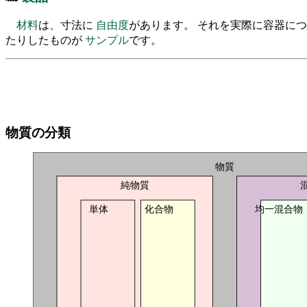
材料
は、寸法に
自由度
があります。 それを実際に容器に
たりしたものが
サンプル
です。
物質の分類
物質
純物質
単体
化合物
均一混合物