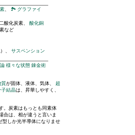
素
、
🏞
グラファイ
 二酸化炭素、
酸化銅
窒素など
乳）、
サスペンション
論
様々な状態
錬金術
物質
が固体、液体、気体、
超
分子結晶
は、昇華しやすく、
す。炭素はもっとも同素体
場合は、相が違うと言いま
ゼ型しか光半導体になりませ