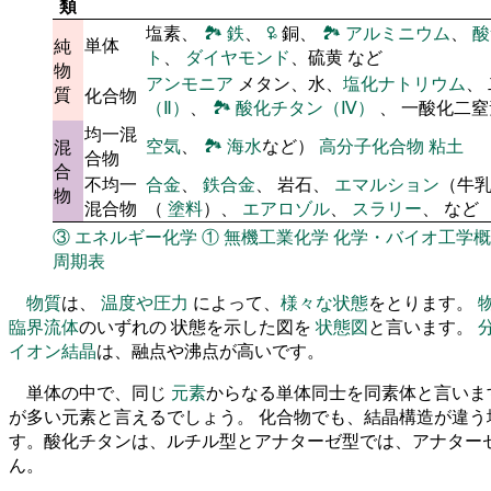
類
塩素、
🏞
鉄
、
🜠
銅、
🏞
アルミニウム
、
酸
単体
純
ト
、
ダイヤモンド
、硫黄 など
物
アンモニア
メタン、水、
塩化ナトリウム
、
質
化合物
（Ⅱ）
、
🏞
酸化チタン（Ⅳ）
、 一酸化二
均一混
空気
、
🏞
海水
など）
高分子化合物
粘土
混
合物
合
不均一
合金
、
鉄合金
、 岩石、
エマルション
（牛
物
混合物
（
塗料
）、
エアロゾル
、
スラリー
、 など
③
エネルギー化学
①
無機工業化学
化学・バイオ工学概
周期表
物質
は、
温度や圧力
によって、
様々な状態
をとります。
臨界流体
のいずれの 状態を示した図を
状態図
と言います。
イオン結晶
は、融点や沸点が高いです。
単体の中で、同じ
元素
からなる単体同士を同素体と言いま
が多い元素と言えるでしょう。 化合物でも、結晶構造が違う
す。酸化チタンは、ルチル型とアナターゼ型では、アナター
ん。