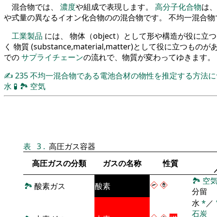
混合物では、
濃度
や組成で表現します。
高分子化合物
は、
や式量の異なるイオン化合物のの混合物です。 不均一混合
工業製品
には、 物体（object）として形や構造が役に
く 物質 (substance,material,matter)として役に立つも
での
サプライチェーン
の流れで、物質が変わってゆきます。
✍
235
不均一混合物である電池合材の物性を推定する方法
水
🧪
🏞
空気
表
3
.
高圧ガス容器
高圧ガスの分類
ガスの名称
性質
🏞
空
🏞
酸素ガス
酸素
分留
水
*
／
石炭