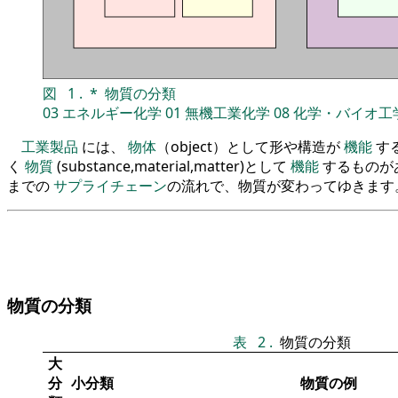
図
1
.
*
物質の分類
03
エネルギー化学
01
無機工業化学
08
化学・バイオ工
工業製品
には、
物体
（object）として形や構造が
機能
す
く
物質
(substance,material,matter)として
機能
するものが
までの
サプライチェーン
の流れで、物質が変わってゆきます
物質の分類
表
2
.
物質の分類
大
分
小分類
物質の例