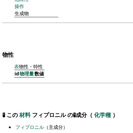
操作
生成物
物性
表
物性・特性
id
物理量
数値
🧪 この
材料
フィプロニル の🧪成分（
化学種
）
フィプロニル
（主成分）