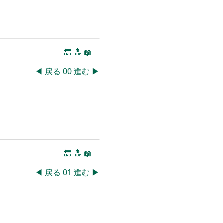
🔚
🔝
📖
◀
戻る
00
進む
▶
🔚
🔝
📖
◀
戻る
01
進む
▶