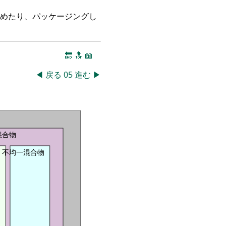
つめたり、パッケージングし
🔚
🔝
📖
◀
戻る
05
進む
▶
混合物
不均一混合物