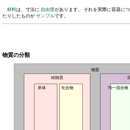
材料
は、寸法に
自由度
があります。 それを実際に容器に
たりしたものが
サンプル
です。
物質の分類
物質
純物質
単体
化合物
均一混合物