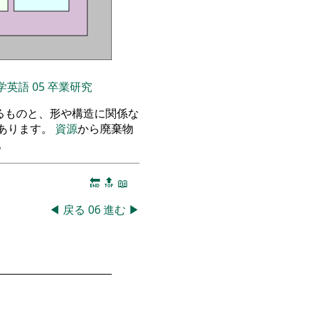
学英語
05
卒業研究
るものと、形や構造に関係な
あります。
資源
から廃棄物
。
🔚
🔝
📖
◀
戻る
06
進む
▶