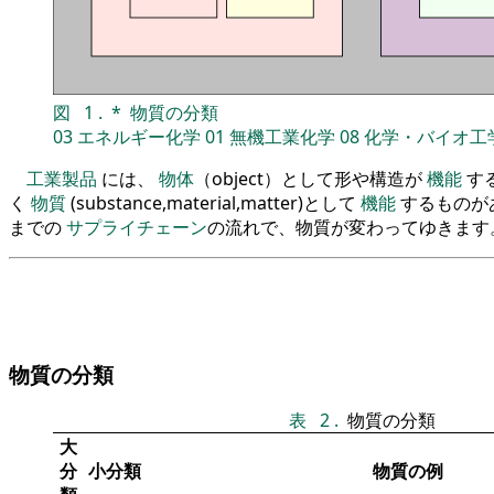
図
1
.
*
物質の分類
03
エネルギー化学
01
無機工業化学
08
化学・バイオ工
工業製品
には、
物体
（object）として形や構造が
機能
す
く
物質
(substance,material,matter)として
機能
するものが
までの
サプライチェーン
の流れで、物質が変わってゆきます
物質の分類
表
2
.
物質の分類
大
分
小分類
物質の例