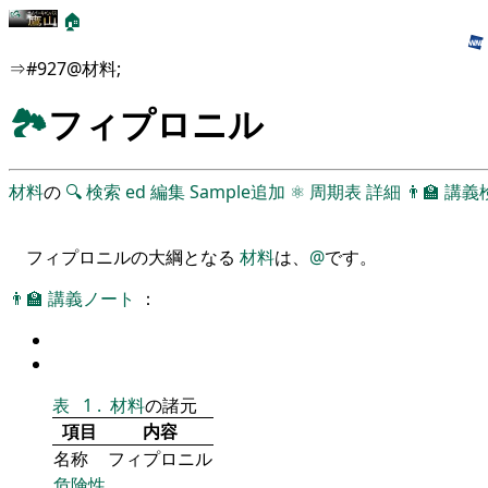
🏠
⇒#927@材料;
🏞
フィプロニル
材料
の
🔍
検索
ed
編集
Sample追加
⚛
周期表
詳細
👨‍🏫
講義
フィプロニルの大綱となる
材料
は、
@
です。
👨‍🏫
講義ノート
：
表
1
.
材料
の諸元
項目
内容
名称
フィプロニル
危険性