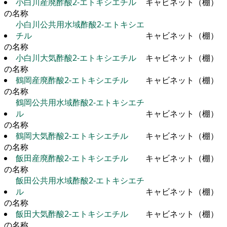
小白川産廃酢酸2-エトキシエチル
キャビネット（棚）
の名称
小白川公共用水域酢酸2-エトキシエ
チル
キャビネット（棚）
の名称
小白川大気酢酸2-エトキシエチル
キャビネット（棚）
の名称
鶴岡産廃酢酸2-エトキシエチル
キャビネット（棚）
の名称
鶴岡公共用水域酢酸2-エトキシエチ
ル
キャビネット（棚）
の名称
鶴岡大気酢酸2-エトキシエチル
キャビネット（棚）
の名称
飯田産廃酢酸2-エトキシエチル
キャビネット（棚）
の名称
飯田公共用水域酢酸2-エトキシエチ
ル
キャビネット（棚）
の名称
飯田大気酢酸2-エトキシエチル
キャビネット（棚）
の名称