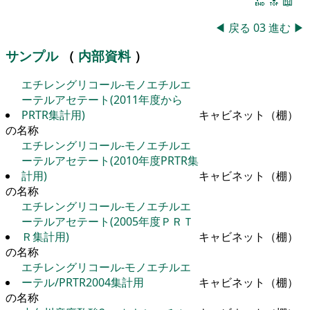
🔚
🔝
📖
◀
戻る
03
進む
▶
サンプル
（
内部資料
）
エチレングリコール-モノエチルエ
ーテルアセテート(2011年度から
PRTR集計用)
キャビネット（棚）
の名称
エチレングリコール-モノエチルエ
ーテルアセテート(2010年度PRTR集
計用)
キャビネット（棚）
の名称
エチレングリコール-モノエチルエ
ーテルアセテート(2005年度ＰＲＴ
Ｒ集計用)
キャビネット（棚）
の名称
エチレングリコール-モノエチルエ
ーテル/PRTR2004集計用
キャビネット（棚）
の名称