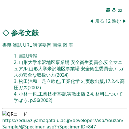
🔚
🔝
📖
◀
戻る
12
進む
▶
◇
参考文献
書籍
雑誌
URL
講演要旨
画像
図
表
1
.
書誌情報
2
.
山形大学米沢地区事業場 安全衛生委員会,安全マニ
ュアル,山形大学米沢地区事業場 安全衛生委員会,7. ガ
スの安全な取扱い方(2024)
3
.
松田治和 足立吟也,工業化学２,実教出版,17.2.4. 高
圧ガス(2002)
4
.
小林一也,工業技術基礎,実教出版,2.4. 材料について
学ぼう, p.56(2002)
https://edu.yz.yamagata-u.ac.jp/
developer/
Asp/
Youzan/
Sample/
@Specimen.asp?nSpecimenID=847