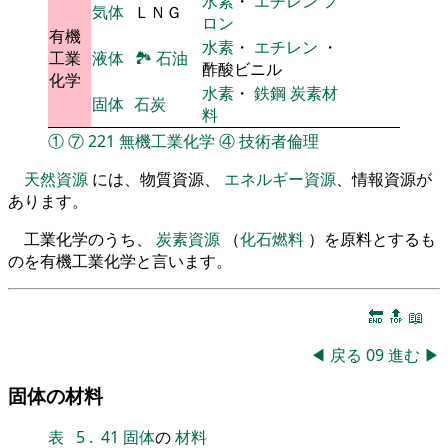
水素
・
エチレン
フ
気体
ＬＮＧ
ロン
有機
水素
・
エチレン
・
工業
液体
🏞
石油
酢酸ビニル
化学
水素
・
鉄鋼
炭素材
固体
石炭
料
①
⑦
221
無機工業化学
④
技術者倫理
天然資源
には、物質資源、
エネルギー資源
、情報資源が
あります。
工業化学のうち、
炭素資源
（
化石燃料
）を原料とするも
のを有機工業化学と言います。
🔚
🔝
📖
◀
戻る
09
進む
▶
固体の材料
表
5
.
41
固体
の
材料