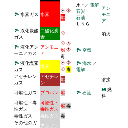
水
*
／
電解
アン
石炭
🏞
水素ガス
水素
モニ
燃
石油
ア
ＬＮＧ
🏞
液化炭酸
二酸化炭
消火
ガス
素
🏞
液化アン
アンモニ
燃
🏞
空気
モニアガス
ア
毒
🏞
液化塩素
🏞
海水
／
塩素
ガス
毒
電解
アセチレン
アセチレ
燃
溶接
ガス
ン
🚂
燃
可燃性ガス
プロパン
燃
🏞
石油
料
可燃性・毒
可燃性・
燃
毒
性ガス
毒性ガス
毒性ガス
毒性ガス
毒
その他のガ
アルゴン