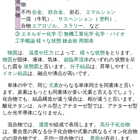
混
物
合
不均
合金
、
鉄合金
、 岩石、
エマルション
物
一混
（牛乳）、
サスペンション
（
塗料
）、
合物
エアロゾル
、
スラリー
、 など
③
エネルギー化学
①
無機工業化学
化学・バイオ
工学概論
様々な状態
錬金術
周期表
物質
は、
温度や圧力
によって、
様々な状態
をとります。
物質
が固体、液体、気体、
超臨界流体
のいずれの 状態を示
した図を
状態図
と言います。
分子結晶
は、昇華しやすく、
イオン結晶
は、融点や沸点が高いです。
単体の中で、同じ
元素
からなる単体同士を同素体と言い
ます。炭素はもっとも同素体が多い元素と言えるでしょう。
化合物でも、結晶構造が違う場合は、相が違うと言います。
酸化チタンは、ルチル型とアナターゼ型では、アナターゼ型
しか光半導体になりません。
混合物では、
濃度
や組成で表現します。
高分子化合物
は、重合度の異なる分子化合物や式量の異なるイオン化合物
のの混合物です。 不均一混合物では、
界面
が存在します。