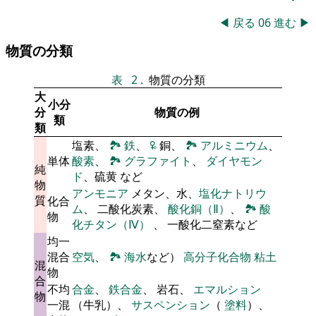
◀
戻る
06
進む
▶
物質の分類
表
2
.
物質の分類
大
小分
分
物質の例
類
類
塩素、
🏞
鉄
、
🜠
銅、
🏞
アルミニウム
、
単体
酸素
、
🏞
グラファイト
、
ダイヤモン
純
ド
、硫黄 など
物
アンモニア
メタン、水、
塩化ナトリウ
質
化合
ム
、 二酸化炭素、
酸化銅（Ⅱ）
、
🏞
酸
物
化チタン（Ⅳ）
、 一酸化二窒素など
均一
混合
空気
、
🏞
海水
など）
高分子化合物
粘土
混
物
合
不均
合金
、
鉄合金
、 岩石、
エマルション
物
一混
（牛乳）、
サスペンション
（
塗料
）、