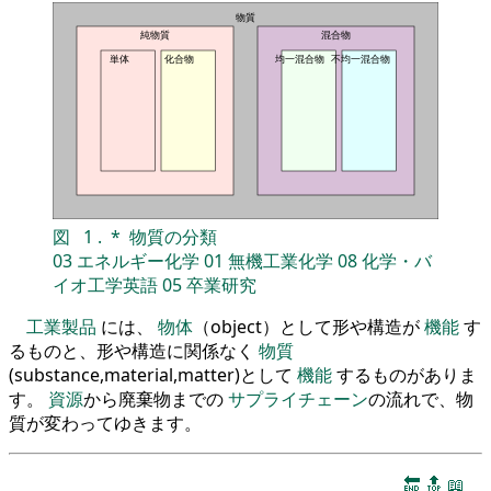
物質
純物質
混合物
単体
化合物
均一混合物
不均一混合物
図
1
.
*
物質の分類
03
エネルギー化学
01
無機工業化学
08
化学・バ
イオ工学英語
05
卒業研究
工業製品
には、
物体
（object）として形や構造が
機能
す
るものと、形や構造に関係なく
物質
(substance,material,matter)として
機能
するものがありま
す。
資源
から廃棄物までの
サプライチェーン
の流れで、物
質が変わってゆきます。
🔚
🔝
📖