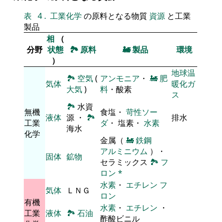
表
4
.
工業化学
の原料となる物質
資源
と工業
製品
相
（
分野
状態
🏞
原料
🚂
製品
環境
）
地球温
🏞
空気
(
アンモニア
・
🚂
肥
気体
暖化ガ
大気
)
料
・酸素
ス
🏞
水資
無機
食塩・
苛性ソー
液体
源 ・
🏞
排水
工業
ダ
・ 塩素・
水素
海水
化学
金属（
🚂
鉄鋼
アルミニウム
）・
固体
鉱物
セラミックス
🏞
フ
ロン
*
水素
・
エチレン
フ
気体
ＬＮＧ
ロン
有機
水素
・
エチレン
・
工業
液体
🏞
石油
酢酸ビニル