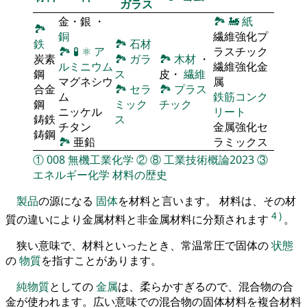
ガラス
金・銀 ・
🏞
🚂
紙
🏞
銅
繊維強化プ
鉄
🏞
石材
🏞
🧪
⚛
ア
ラスチック
炭素
🏞
ガラ
🏞
木材
・
ルミニウム
繊維強化金
鋼
ス
皮・
繊維
マグネシウ
属
合金
🏞
セラ
🏞
プラス
ム
鉄筋コンク
鋼
ミック
チック
ニッケル
リート
鋳鉄
ス
チタン
金属強化セ
鋳鋼
🏞
亜鉛
ラミックス
①
008
無機工業化学
②
⑧
工業技術概論2023
③
エネルギー化学
材料の歴史
製品
の源になる
固体
を材料と言います。 材料は、その材
4
)
質の違いにより金属材料と非金属材料に分類されます
。
狭い意味で、材料といったとき、常温常圧で固体の
状態
の
物質
を指すことがあります。
純物質
としての
金属
は、柔らかすぎるので、混合物の合
金が使われます。広い意味での混合物の固体材料を複合材料