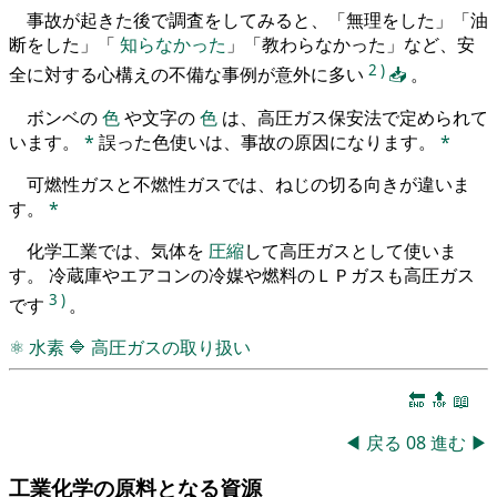
事故が起きた後で調査をしてみると、「無理をした」「油
断をした」「
知らなかった
」「教わらなかった」など、安
2
)
全に対する心構えの不備な事例が意外に多い
📥
。
ボンベの
色
や文字の
色
は、高圧ガス保安法で定められて
います。
*
誤った色使いは、事故の原因になります。
*
可燃性ガスと不燃性ガスでは、ねじの切る向きが違いま
す。
*
化学工業では、気体を
圧縮
して高圧ガスとして使いま
す。 冷蔵庫やエアコンの冷媒や燃料のＬＰガスも高圧ガス
3
)
です
。
⚛
水素
🔷
高圧ガスの取り扱い
🔚
🔝
📖
◀
戻る
08
進む
▶
工業化学の原料となる資源