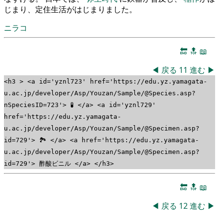
じまり、定住生活がはじまりました。
ニラコ
🔚
🔝
📖
◀
戻る
11
進む
▶
<h3 > <a id='yznl723' href='https://edu.yz.yamagata-
u.ac.jp/developer/Asp/Youzan/Sample/@Species.asp?
nSpeciesID=723'> 🧪 </a> <a id='yznl729'
href='https://edu.yz.yamagata-
u.ac.jp/developer/Asp/Youzan/Sample/@Specimen.asp?
id=729'> 🏞 </a> <a href='https://edu.yz.yamagata-
u.ac.jp/developer/Asp/Youzan/Sample/@Specimen.asp?
id=729'> 酢酸ビニル </a> </h3>
🔚
🔝
📖
◀
戻る
12
進む
▶