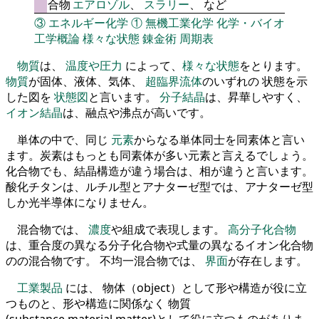
合物
エアロゾル
、
スラリー
、 など
③
エネルギー化学
①
無機工業化学
化学・バイオ
工学概論
様々な状態
錬金術
周期表
物質
は、
温度や圧力
によって、
様々な状態
をとります。
物質
が固体、液体、気体、
超臨界流体
のいずれの 状態を示
した図を
状態図
と言います。
分子結晶
は、昇華しやすく、
イオン結晶
は、融点や沸点が高いです。
単体の中で、同じ
元素
からなる単体同士を同素体と言い
ます。炭素はもっとも同素体が多い元素と言えるでしょう。
化合物でも、結晶構造が違う場合は、相が違うと言います。
酸化チタンは、ルチル型とアナターゼ型では、アナターゼ型
しか光半導体になりません。
混合物では、
濃度
や組成で表現します。
高分子化合物
は、重合度の異なる分子化合物や式量の異なるイオン化合物
のの混合物です。 不均一混合物では、
界面
が存在します。
工業製品
には、 物体（object）として形や構造が役に立
つものと、形や構造に関係なく 物質
(substance,material,matter)として役に立つものがありま