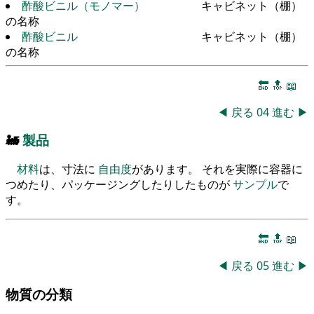
酢酸ビニル（モノマー）
キャビネット（棚）
の名称
酢酸ビニル
キャビネット（棚）
の名称
🔚
🔝
📖
◀
戻る
04
進む
▶
🚂
製品
材料
は、寸法に
自由度
があります。 それを実際に容器に
つめたり、パッケージングしたりしたものが
サンプル
で
す。
🔚
🔝
📖
◀
戻る
05
進む
▶
物質の分類