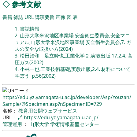
◇
参考文献
書籍
雑誌
URL
講演要旨
画像
図
表
1
.
書誌情報
2
.
山形大学米沢地区事業場 安全衛生委員会,安全マニ
ュアル,山形大学米沢地区事業場 安全衛生委員会,7. ガ
スの安全な取扱い方(2024)
3
.
松田治和 足立吟也,工業化学２,実教出版,17.2.4. 高
圧ガス(2002)
4
.
小林一也,工業技術基礎,実教出版,2.4. 材料について
学ぼう, p.56(2002)
https://edu.yz.yamagata-u.ac.jp/
developer/
Asp/
Youzan/
Sample/
@Specimen.asp?nSpecimenID=729
名称：
教育用公開ウェブサービス
URL：
🔗
https://edu.yz.yamagata-u.ac.jp/
管理運用
：
山形大学
学術情報基盤センター