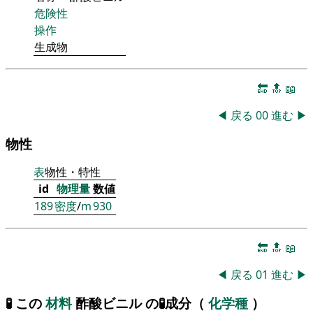
危険性
操作
生成物
🔚
🔝
📖
◀
戻る
00
進む
▶
物性
表
物性・特性
id
物理量
数値
189
密度
/
m
930
🔚
🔝
📖
◀
戻る
01
進む
▶
🧪 この
材料
酢酸ビニル の🧪成分（
化学種
）