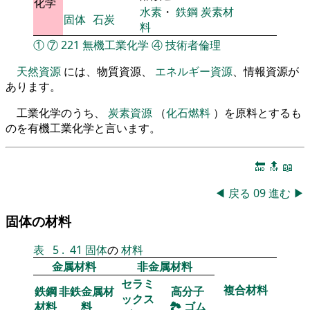
化学
水素
・
鉄鋼
炭素材
固体
石炭
料
①
⑦
221
無機工業化学
④
技術者倫理
天然資源
には、物質資源、
エネルギー資源
、情報資源が
あります。
工業化学のうち、
炭素資源
（
化石燃料
）を原料とするも
のを有機工業化学と言います。
🔚
🔝
📖
◀
戻る
09
進む
▶
固体の材料
表
5
.
41
固体
の
材料
金属材料
非金属材料
セラミ
複合材料
鉄鋼
非鉄金属材
高分子
ックス
材料
料
🏞
ゴム