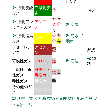
ＬＮＧ
🏞
液化炭酸
二酸化炭
消火
ガス
素
🏞
液化アン
アンモニ
燃
🏞
空気
モニアガス
ア
毒
🏞
液化塩素
🏞
海水
／
塩素
ガス
毒
電解
アセチレン
アセチレ
燃
溶接
ガス
ン
🚂
燃
可燃性ガス
プロパン
燃
🏞
石油
料
可燃性・毒
可燃性・
燃
毒
性ガス
毒性ガス
毒性ガス
毒性ガス
毒
その他のガ
アルゴン
ス
02
無機工業化学
05
技術者倫理
材料
配色
*
⛑️
安
1
)
全＋第一