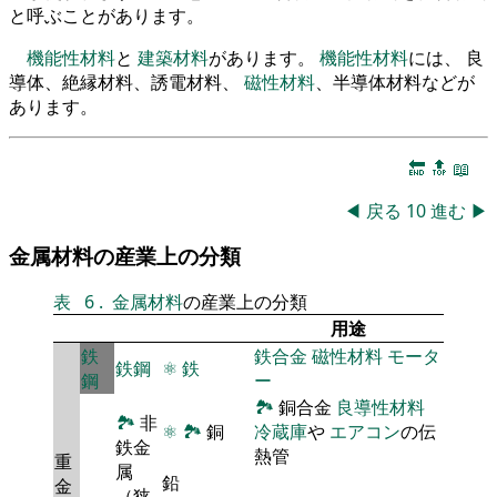
と呼ぶことがあります。
機能性材料
と
建築材料
があります。
機能性材料
には、 良
導体、絶縁材料、誘電材料、
磁性材料
、半導体材料などが
あります。
🔚
🔝
📖
◀
戻る
10
進む
▶
金属材料の産業上の分類
表
6
.
金属材料
の産業上の分類
用途
鉄
鉄合金
磁性材料
モータ
鉄鋼
⚛
鉄
鋼
ー
🏞
銅合金
良導性材料
🏞
非
⚛
🏞
銅
冷蔵庫
や
エアコン
の伝
鉄金
熱管
重
属
鉛
金
（狭