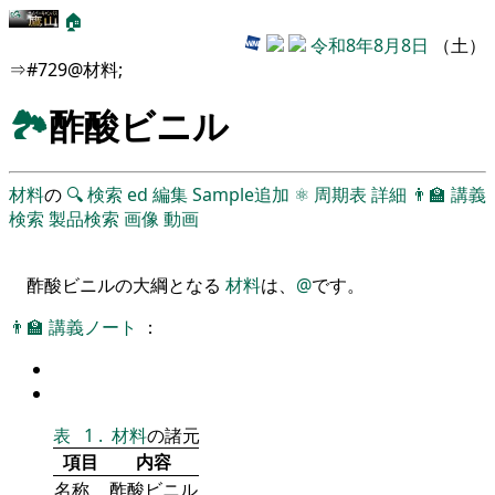
🏠
令和8年8月8日
（土）
⇒#729@材料;
🏞
酢酸ビニル
材料
の
🔍
検索
ed
編集
Sample追加
⚛
周期表
詳細
👨‍🏫
講義
検索
製品検索
画像
動画
酢酸ビニルの大綱となる
材料
は、
@
です。
👨‍🏫
講義ノート
：
表
1
.
材料
の諸元
項目
内容
名称
酢酸ビニル