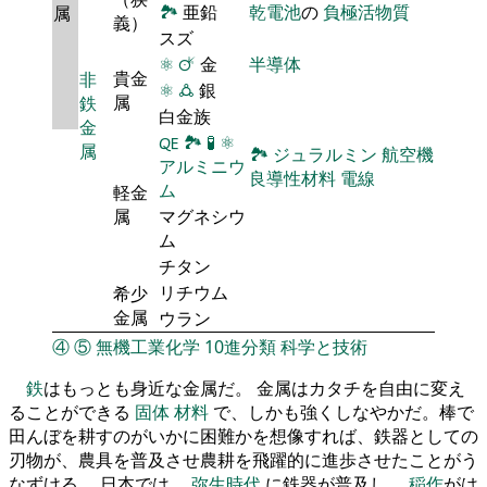
🏞
亜鉛
乾電池
の
負極活物質
属
義）
スズ
⚛
🜚
金
半導体
貴金
非
⚛
🜛
銀
属
鉄
白金族
金
🜀
🏞
🧪
⚛
属
🏞
ジュラルミン
航空機
アルミニウ
良導性材料
電線
ム
軽金
属
マグネシウ
ム
チタン
リチウム
希少
金属
ウラン
④
⑤
無機工業化学
10進分類
科学と技術
鉄
はもっとも身近な金属だ。 金属はカタチを自由に変え
ることができる
固体
材料
で、しかも強くしなやかだ。棒で
田んぼを耕すのがいかに困難かを想像すれば、鉄器としての
刃物が、農具を普及させ農耕を飛躍的に進歩させたことがう
なずける。 日本では、
弥生時代
に鉄器が普及し、
稲作
がは