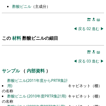
酢酸ビニル
（主成分）
🔚
🔝
📖
◀
戻る
02
進む
▶
この
材料
酢酸ビニルの細目
🔚
🔝
📖
◀
戻る
03
進む
▶
サンプル
（
内部資料
）
酢酸ビニル(2011年度からPRTR集計
用)
キャビネット（棚）
の名称
酢酸ビニル (2010年度PRTR集計用)
キャビネット（棚）
の名称