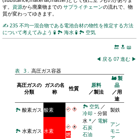
す。
資源
から廃棄物までの
サプライチェーン
の流れで、物
質が変わってゆきます。
✍
235
不均一混合物である電池合材の物性を推定する方法
について考えてみよう
🧪
🏞
海水
🧪
🏞
空気
🔚
🔝
📖
◀
戻る
07
進む
▶
表
3
.
高圧ガス容器
🚂
製
高圧ガスの
ガスの名
原料
品
性質
分類
称
／製法
／用
途
🏞
空気
／
🏞
酸素ガス
酸素
製鉄
冷却
・分留
水
*
／
電解
アン
石炭
🏞
水素ガス
水素
モニ
燃
石油
ア