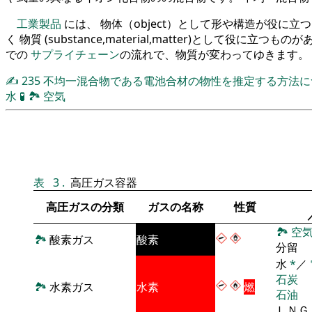
工業製品
には、 物体（object）として形や構造が役に
く 物質 (substance,material,matter)として役に立つも
での
サプライチェーン
の流れで、物質が変わってゆきます。
✍
235
不均一混合物である電池合材の物性を推定する方法
水
🧪
🏞
空気
表
3
.
高圧ガス容器
高圧ガスの分類
ガスの名称
性質
🏞
空
🏞
酸素ガス
酸素
分留
水
*
／
石炭
🏞
水素ガス
水素
燃
石油
ＬＮＧ