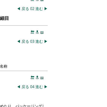
◀
戻る
02
進む
▶
の細目
🔚
🔝
📖
◀
戻る
03
進む
▶
名称
🔚
🔝
📖
◀
戻る
04
進む
▶
つめたり、パッケージングし