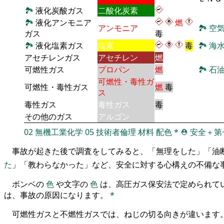
🏞
液化炭酸ガス
二酸化炭素
🏞
液化アンモニア
燃
アンモニア
🏞
空
ガス
毒
🏞
液化塩素ガス
塩素
毒
🏞
海
アセチレンガス
アセチレン
燃
可燃性ガス
プロパン
燃
🏞
石
可燃性・毒性ガ
可燃性・毒性ガス
燃
毒
ス
毒性ガス
毒性ガス
毒
その他のガス
アルゴン
02
無機工業化学
05
技術者倫理
材料
配色
*
⛑️
安全＋第
事故が起きた後で調査をしてみると、「無理をした」「油
た
」「教わらなかった」など、安全に対する心構えの不備な
ボンベの
色
や文字の
色
は、高圧ガス保安法で定められて
は、事故の原因になります。
*
可燃性ガスと不燃性ガスでは、ねじの切る向きが違います