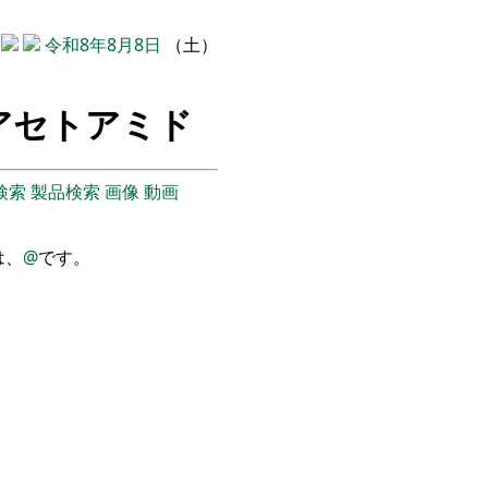
令和8年8月8日
（土）
)アセトアミド
検索
製品検索
画像
動画
は、
@
です。