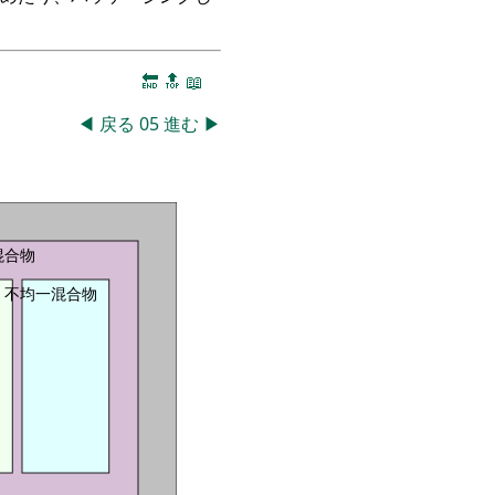
🔚
🔝
📖
◀
戻る
05
進む
▶
混合物
不均一混合物