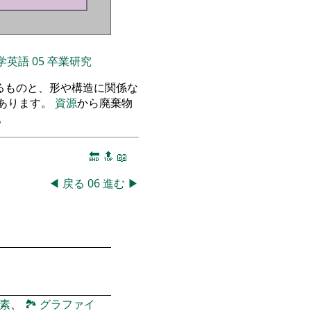
学英語
05
卒業研究
るものと、形や構造に関係な
あります。
資源
から廃棄物
。
🔚
🔝
📖
◀
戻る
06
進む
▶
素
、
🏞
グラファイ