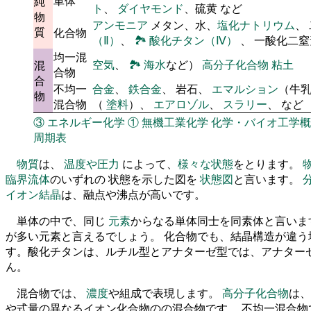
単体
純
ト
、
ダイヤモンド
、硫黄 など
物
アンモニア
メタン、水、
塩化ナトリウム
、
質
化合物
（Ⅱ）
、
🏞
酸化チタン（Ⅳ）
、 一酸化二
均一混
空気
、
🏞
海水
など）
高分子化合物
粘土
混
合物
合
不均一
合金
、
鉄合金
、 岩石、
エマルション
（牛
物
混合物
（
塗料
）、
エアロゾル
、
スラリー
、 など
③
エネルギー化学
①
無機工業化学
化学・バイオ工学概
周期表
物質
は、
温度や圧力
によって、
様々な状態
をとります。
臨界流体
のいずれの 状態を示した図を
状態図
と言います。
イオン結晶
は、融点や沸点が高いです。
単体の中で、同じ
元素
からなる単体同士を同素体と言いま
が多い元素と言えるでしょう。 化合物でも、結晶構造が違う
す。酸化チタンは、ルチル型とアナターゼ型では、アナター
ん。
混合物では、
濃度
や組成で表現します。
高分子化合物
は、
や式量の異なるイオン化合物のの混合物です。 不均一混合