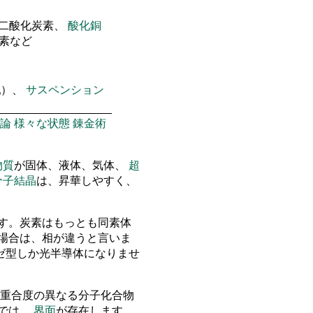
 二酸化炭素、
酸化銅
窒素など
乳）、
サスペンション
論
様々な状態
錬金術
物質
が固体、液体、気体、
超
分子結晶
は、昇華しやすく、
す。炭素はもっとも同素体
場合は、相が違うと言いま
ゼ型しか光半導体になりませ
重合度の異なる分子化合物
物では、
界面
が存在します。