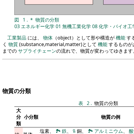
図
1
.
*
物質の分類
03
エネルギー化学
01
無機工業化学
08
化学・バイオ工
工業製品
には、
物体
（object）として形や構造が
機能
す
く
物質
(substance,material,matter)として
機能
するものが
までの
サプライチェーン
の流れで、物質が変わってゆきます
物質の分類
表
2
.
物質の分類
大
分
小分類
物質の例
類
塩素、
🏞
鉄
、
🜠
銅、
🏞
アルミニウム
、
酸