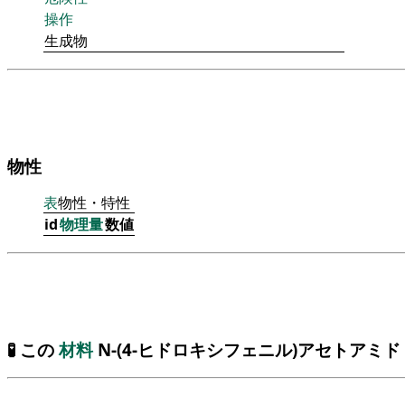
操作
生成物
物性
表
物性・特性
id
物理量
数値
🧪 この
材料
N-(4-ヒドロキシフェニル)アセトアミド 