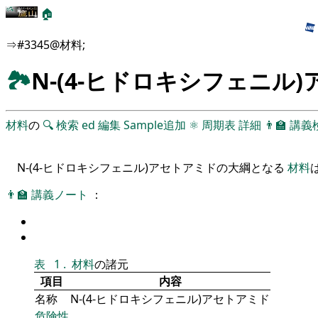
🏠
⇒#3345@材料;
🏞
N-(4-ヒドロキシフェニル
材料
の
🔍
検索
ed
編集
Sample追加
⚛
周期表
詳細
👨‍🏫
講義
N-(4-ヒドロキシフェニル)アセトアミドの大綱となる
材料
👨‍🏫
講義ノート
：
表
1
.
材料
の諸元
項目
内容
名称
N-(4-ヒドロキシフェニル)アセトアミド
危険性