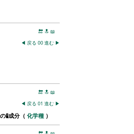
🔚
🔝
📖
◀
戻る
00
進む
▶
🔚
🔝
📖
◀
戻る
01
進む
▶
の🧪成分（
化学種
）
🔚
🔝
📖