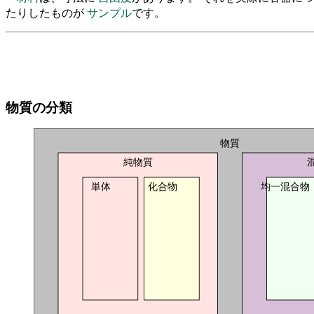
たりしたものが
サンプル
です。
物質の分類
物質
純物質
単体
化合物
均一混合物