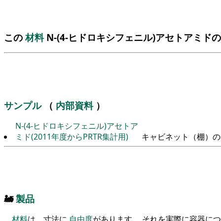
この
材料
N-(4-ヒドロキシフェニル)アセトアミド
サンプル
（
内部資料
）
N-(4-ヒドロキシフェニル)アセトア
ミド(2011年度からPRTR集計用)
キャビネット（棚）の
🚂
製品
材料
は、寸法に
自由度
があります。 それを実際に容器に