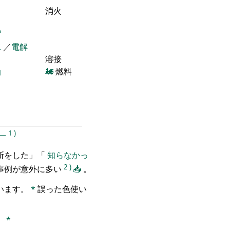
消火
気
水
／
電解
溶接
油
🚂
燃料
1
)
一
断をした」「
知らなかっ
2
)
事例が意外に多い
📥
。
います。
*
誤った色使い
。
*