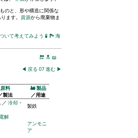
立つものと、形や構造に関係な
のがあります。
資源
から廃棄物ま
について考えてみよう
🧪
🏞
海
🔚
🔝
📖
◀
戻る
07
進む
▶
原料
🚂
製品
／製法
／用途
気
／
冷却
・
製鉄
電解
アンモニ
ア