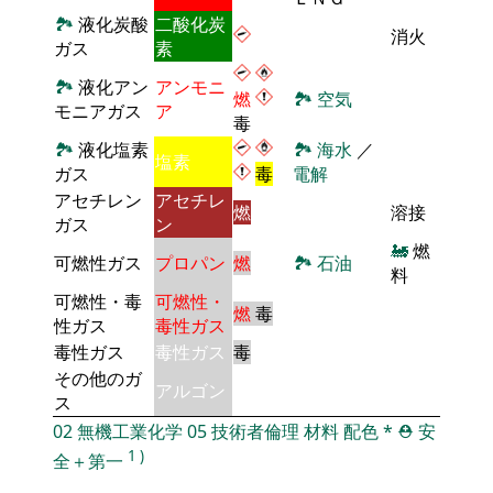
🏞
液化炭酸
二酸化炭
消火
ガス
素
🏞
液化アン
アンモニ
燃
🏞
空気
モニアガス
ア
毒
🏞
液化塩素
🏞
海水
／
塩素
ガス
毒
電解
アセチレン
アセチレ
燃
溶接
ガス
ン
🚂
燃
可燃性ガス
プロパン
燃
🏞
石油
料
可燃性・毒
可燃性・
燃
毒
性ガス
毒性ガス
毒性ガス
毒性ガス
毒
その他のガ
アルゴン
ス
02
無機工業化学
05
技術者倫理
材料
配色
*
⛑️
安
1
)
全＋第一