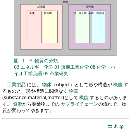
物質
純物質
混合物
単体
化合物
均一混合物
不均一混合物
図
1
.
*
物質の分類
03
エネルギー化学
01
無機工業化学
08
化学・バ
イオ工学英語
05
卒業研究
工業製品
には、
物体
（object）として形や構造が
機能
す
るものと、形や構造に関係なく
物質
(substance,material,matter)として
機能
するものがありま
す。
資源
から廃棄物までの
サプライチェーン
の流れで、物
質が変わってゆきます。
🔚
🔝
📖