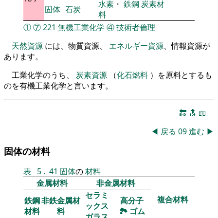
水素
・
鉄鋼
炭素材
固体
石炭
料
①
⑦
221
無機工業化学
④
技術者倫理
天然資源
には、物質資源、
エネルギー資源
、情報資源が
あります。
工業化学のうち、
炭素資源
（
化石燃料
）を原料とするも
のを有機工業化学と言います。
🔚
🔝
📖
◀
戻る
09
進む
▶
固体の材料
表
5
.
41
固体
の
材料
金属材料
非金属材料
セラミ
複合材料
鉄鋼
非鉄金属材
高分子
ックス
材料
料
🏞
ゴム
ガラス