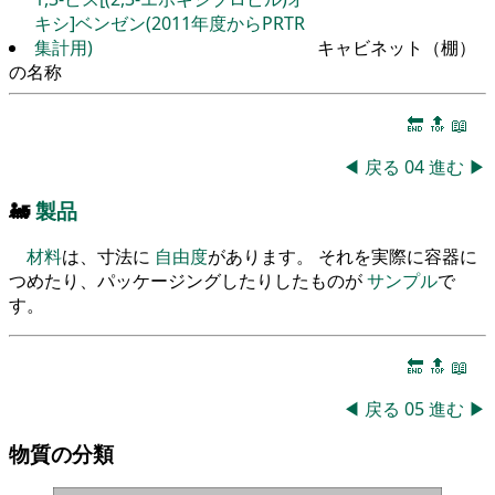
キシ]ベンゼン(2011年度からPRTR
集計用)
キャビネット（棚）
の名称
🔚
🔝
📖
◀
戻る
04
進む
▶
🚂
製品
材料
は、寸法に
自由度
があります。 それを実際に容器に
つめたり、パッケージングしたりしたものが
サンプル
で
す。
🔚
🔝
📖
◀
戻る
05
進む
▶
物質の分類