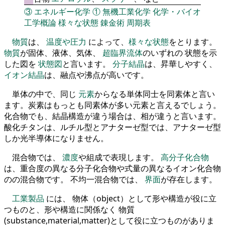
③
エネルギー化学
①
無機工業化学
化学・バイオ
工学概論
様々な状態
錬金術
周期表
物質
は、
温度や圧力
によって、
様々な状態
をとります。
物質
が固体、液体、気体、
超臨界流体
のいずれの 状態を示
した図を
状態図
と言います。
分子結晶
は、昇華しやすく、
イオン結晶
は、融点や沸点が高いです。
単体の中で、同じ
元素
からなる単体同士を同素体と言い
ます。炭素はもっとも同素体が多い元素と言えるでしょう。
化合物でも、結晶構造が違う場合は、相が違うと言います。
酸化チタンは、ルチル型とアナターゼ型では、アナターゼ型
しか光半導体になりません。
混合物では、
濃度
や組成で表現します。
高分子化合物
は、重合度の異なる分子化合物や式量の異なるイオン化合物
のの混合物です。 不均一混合物では、
界面
が存在します。
工業製品
には、 物体（object）として形や構造が役に立
つものと、形や構造に関係なく 物質
(substance,material,matter)として役に立つものがありま