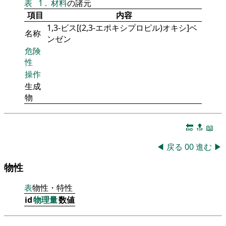
表
1
.
材料
の諸元
項目
内容
1,3-ビス[(2,3-エポキシプロピル)オキシ]ベ
名称
ンゼン
危険
性
操作
生成
物
🔚
🔝
📖
◀
戻る
00
進む
▶
物性
表
物性・特性
id
物理量
数値