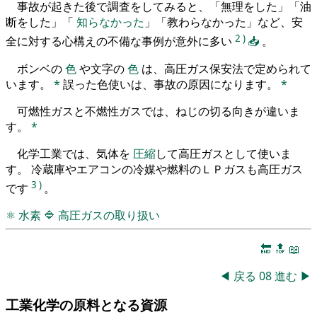
事故が起きた後で調査をしてみると、「無理をした」「油
断をした」「
知らなかった
」「教わらなかった」など、安
2
)
全に対する心構えの不備な事例が意外に多い
📥
。
ボンベの
色
や文字の
色
は、高圧ガス保安法で定められて
います。
*
誤った色使いは、事故の原因になります。
*
可燃性ガスと不燃性ガスでは、ねじの切る向きが違いま
す。
*
化学工業では、気体を
圧縮
して高圧ガスとして使いま
す。 冷蔵庫やエアコンの冷媒や燃料のＬＰガスも高圧ガス
3
)
です
。
⚛
水素
🔷
高圧ガスの取り扱い
🔚
🔝
📖
◀
戻る
08
進む
▶
工業化学の原料となる資源