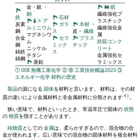
金・銀 ・
🏞
🚂
紙
🏞
銅
繊維強化プ
鉄
🏞
石材
🏞
🧪
⚛
ア
ラスチック
炭素
🏞
ガラ
🏞
木材
・
ルミニウム
繊維強化金
鋼
ス
皮・
繊維
マグネシウ
属
合金
🏞
セラ
🏞
プラス
ム
鉄筋コンク
鋼
ミック
チック
ニッケル
リート
鋳鉄
ス
チタン
金属強化セ
鋳鋼
🏞
亜鉛
ラミックス
①
008
無機工業化学
②
⑧
工業技術概論2023
③
エネルギー化学
材料の歴史
製品
の源になる
固体
を材料と言います。 材料は、その材
4
)
質の違いにより金属材料と非金属材料に分類されます
。
狭い意味で、材料といったとき、常温常圧で固体の
状態
の
物質
を指すことがあります。
純物質
としての
金属
は、柔らかすぎるので、混合物の合
金が使われます。広い意味での混合物の固体材料を複合材料