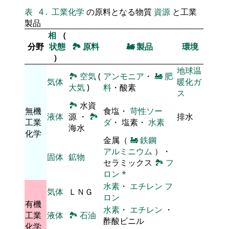
表
4
.
工業化学
の原料となる物質
資源
と工業
製品
相
（
分野
状態
🏞
原料
🚂
製品
環境
）
地球温
🏞
空気
(
アンモニア
・
🚂
肥
気体
暖化ガ
大気
)
料
・酸素
ス
🏞
水資
無機
食塩・
苛性ソー
液体
源 ・
🏞
排水
工業
ダ
・ 塩素・
水素
海水
化学
金属（
🚂
鉄鋼
アルミニウム
）・
固体
鉱物
セラミックス
🏞
フ
ロン
*
水素
・
エチレン
フ
気体
ＬＮＧ
ロン
有機
水素
・
エチレン
・
工業
液体
🏞
石油
酢酸ビニル
化学