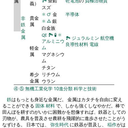
🏞
亜鉛
乾電池
の
負極活物質
属
義）
スズ
⚛
🜚
金
半導体
貴金
非
⚛
🜛
銀
属
鉄
白金族
金
🜀
🏞
🧪
⚛
属
🏞
ジュラルミン
航空機
アルミニウ
良導性材料
電線
ム
軽金
属
マグネシウ
ム
チタン
リチウム
希少
金属
ウラン
④
⑤
無機工業化学
10進分類
科学と技術
鉄
はもっとも身近な金属だ。 金属はカタチを自由に変え
ることができる
固体
材料
で、しかも強くしなやかだ。棒で
田んぼを耕すのがいかに困難かを想像すれば、鉄器としての
刃物が、農具を普及させ農耕を飛躍的に進歩させたことがう
なずける。 日本では、
弥生時代
に鉄器が普及し、
稲作
がは