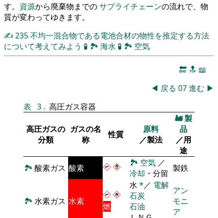
す。
資源
から廃棄物までの
サプライチェーン
の流れで、物
質が変わってゆきます。
✍
235
不均一混合物である電池合材の物性を推定する方法
について考えてみよう
🧪
🏞
海水
🧪
🏞
空気
🔚
🔝
📖
◀
戻る
07
進む
▶
表
3
.
高圧ガス容器
🚂
製
高圧ガスの
ガスの名
原料
品
性質
分類
称
／製法
／用
途
🏞
空気
／
🏞
酸素ガス
酸素
製鉄
冷却
・分留
水
*
／
電解
アン
石炭
🏞
水素ガス
水素
モニ
燃
石油
ア
ＬＮＧ