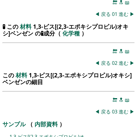
🔚
🔝
📖
◀
戻る
01
進む
▶
🧪 この
材料
1,3-ビス[(2,3-エポキシプロピル)オキ
シ]ベンゼン の🧪成分（
化学種
）
🔚
🔝
📖
◀
戻る
02
進む
▶
この
材料
1,3-ビス[(2,3-エポキシプロピル)オキシ]
ベンゼンの細目
🔚
🔝
📖
◀
戻る
03
進む
▶
サンプル
（
内部資料
）
1,3-ビス[(2,3-エポキシプロピル)オ