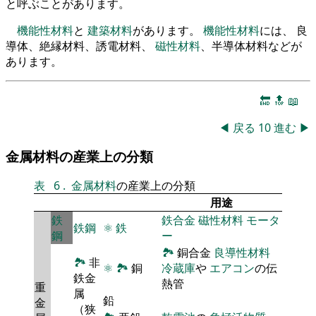
と呼ぶことがあります。
機能性材料
と
建築材料
があります。
機能性材料
には、 良
導体、絶縁材料、誘電材料、
磁性材料
、半導体材料などが
あります。
🔚
🔝
📖
◀
戻る
10
進む
▶
金属材料の産業上の分類
表
6
.
金属材料
の産業上の分類
用途
鉄
鉄合金
磁性材料
モータ
鉄鋼
⚛
鉄
鋼
ー
🏞
銅合金
良導性材料
🏞
非
⚛
🏞
銅
冷蔵庫
や
エアコン
の伝
鉄金
熱管
重
属
鉛
金
（狭