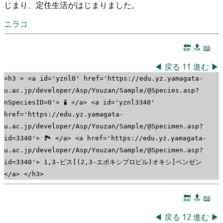
じまり、定住生活がはじまりました。
ニラコ
🔚
🔝
📖
◀
戻る
11
進む
▶
<h3 > <a id='yznl0' href='https://edu.yz.yamagata-
u.ac.jp/developer/Asp/Youzan/Sample/@Species.asp?
nSpeciesID=0'> 🧪 </a> <a id='yznl3340'
href='https://edu.yz.yamagata-
u.ac.jp/developer/Asp/Youzan/Sample/@Specimen.asp?
id=3340'> 🏞 </a> <a href='https://edu.yz.yamagata-
u.ac.jp/developer/Asp/Youzan/Sample/@Specimen.asp?
id=3340'> 1,3-ビス[(2,3-エポキシプロピル)オキシ]ベンゼン
</a> </h3>
🔚
🔝
📖
◀
戻る
12
進む
▶