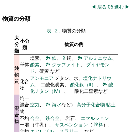
◀
戻る
06
進む
▶
物質の分類
表
2
.
物質の分類
大
小分
分
物質の例
類
類
塩素、
🏞
鉄
、
🜠
銅、
🏞
アルミニウム
、
単体
酸素
、
🏞
グラファイト
、
ダイヤモン
純
ド
、硫黄 など
物
アンモニア
メタン、水、
塩化ナトリウ
質
化合
ム
、 二酸化炭素、
酸化銅（Ⅱ）
、
🏞
酸
物
化チタン（Ⅳ）
、 一酸化二窒素など
均一
混合
空気
、
🏞
海水
など）
高分子化合物
粘土
混
物
合
不均
合金
、
鉄合金
、 岩石、
エマルション
物
一混
（牛乳）、
サスペンション
（
塗料
）、
合物
エアロゾル
、
スラリー
、 など