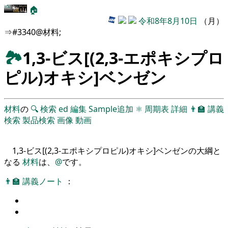
🏠
令和8年8月10日
（月）
⇒#3340@材料;
🏞
1,3-ビス[(2,3-エポキシプロ
ピル)オキシ]ベンゼン
材料
の
🔍
検索
ed
編集
Sample追加
⚛
周期表
詳細
👨‍🏫
講義
検索
製品検索
画像
動画
1,3-ビス[(2,3-エポキシプロピル)オキシ]ベンゼンの大綱と
なる
材料
は、
@
です。
👨‍🏫
講義ノート
：