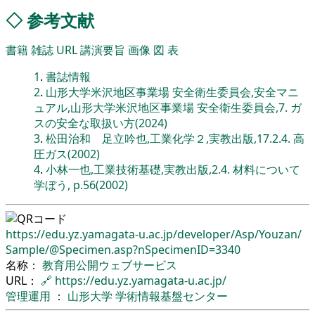
◇
参考文献
書籍
雑誌
URL
講演要旨
画像
図
表
1
.
書誌情報
2
.
山形大学米沢地区事業場 安全衛生委員会,安全マニ
ュアル,山形大学米沢地区事業場 安全衛生委員会,7. ガ
スの安全な取扱い方(2024)
3
.
松田治和 足立吟也,工業化学２,実教出版,17.2.4. 高
圧ガス(2002)
4
.
小林一也,工業技術基礎,実教出版,2.4. 材料について
学ぼう, p.56(2002)
https://edu.yz.yamagata-u.ac.jp/
developer/
Asp/
Youzan/
Sample/
@Specimen.asp?nSpecimenID=3340
名称：
教育用公開ウェブサービス
URL：
🔗
https://edu.yz.yamagata-u.ac.jp/
管理運用
：
山形大学
学術情報基盤センター