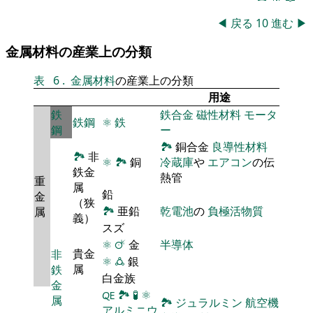
◀
戻る
10
進む
▶
金属材料の産業上の分類
表
6
.
金属材料
の産業上の分類
用途
鉄
鉄合金
磁性材料
モータ
鉄鋼
⚛
鉄
鋼
ー
🏞
銅合金
良導性材料
🏞
非
⚛
🏞
銅
冷蔵庫
や
エアコン
の伝
鉄金
熱管
重
属
鉛
金
（狭
🏞
亜鉛
乾電池
の
負極活物質
属
義）
スズ
⚛
🜚
金
半導体
貴金
非
⚛
🜛
銀
属
鉄
白金族
金
🜀
🏞
🧪
⚛
属
🏞
ジュラルミン
航空機
アルミニウ