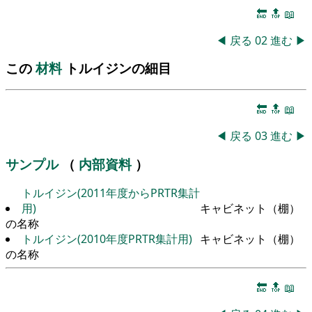
🔚
🔝
📖
◀
戻る
02
進む
▶
この
材料
トルイジンの細目
🔚
🔝
📖
◀
戻る
03
進む
▶
サンプル
（
内部資料
）
トルイジン(2011年度からPRTR集計
用)
キャビネット（棚）
の名称
トルイジン(2010年度PRTR集計用)
キャビネット（棚）
の名称
🔚
🔝
📖