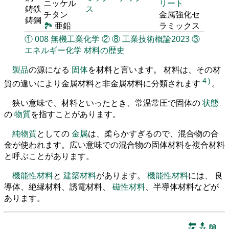
ニッケル
リート
鋳鉄
ス
チタン
金属強化セ
鋳鋼
🏞
亜鉛
ラミックス
①
008
無機工業化学
②
⑧
工業技術概論2023
③
エネルギー化学
材料の歴史
製品
の源になる
固体
を材料と言います。 材料は、その材
4
)
質の違いにより金属材料と非金属材料に分類されます
。
狭い意味で、材料といったとき、常温常圧で固体の
状態
の
物質
を指すことがあります。
純物質
としての
金属
は、柔らかすぎるので、混合物の合
金が使われます。広い意味での混合物の固体材料を複合材料
と呼ぶことがあります。
機能性材料
と
建築材料
があります。
機能性材料
には、 良
導体、絶縁材料、誘電材料、
磁性材料
、半導体材料などが
あります。
🔚
🔝
📖