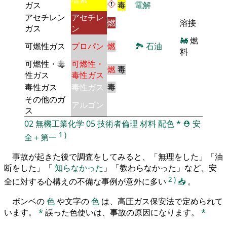
ガス
毒
電解
アセチレン
アセチレ
燃
溶接
ガス
ン
🚂
燃
可燃性ガス
プロパン
燃
🏞
石油
料
可燃性・毒
可燃性・
燃
毒
性ガス
毒性ガス
毒性ガス
毒性ガス
毒
その他のガ
アルゴン
ス
02
無機工業化学
05
技術者倫理
材料
配色
*
⛑️
安
1
)
全＋第一
事故が起きた後で調査をしてみると、「無理をした」「油
断をした」「
知らなかった
」「教わらなかった」など、安
2
)
全に対する心構えの不備な事例が意外に多い
📥
。
ボンベの
色
や文字の
色
は、高圧ガス保安法で定められて
います。
*
誤った色使いは、事故の原因になります。
*