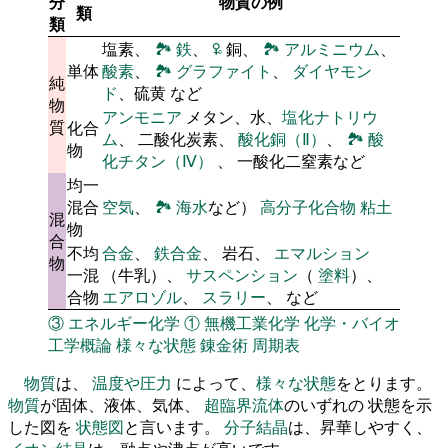
分
物質の例
類
類
塩素、
🏞
鉄
、
🜠
銅、
🏞
アルミニウム
、
単体
酸素
、
🏞
グラファイト
、
ダイヤモン
純
ド
、硫黄 など
物
アンモニア
メタン、水、
塩化ナトリウ
質
化合
ム
、 二酸化炭素、
酸化銅（Ⅱ）
、
🏞
酸
物
化チタン（Ⅳ）
、 一酸化二窒素など
均一
混合
空気
、
🏞
海水
など）
高分子化合物
粘土
混
物
合
不均
合金
、
鉄合金
、 岩石、
エマルション
物
一混
（牛乳）、
サスペンション
（
塗料
）、
合物
エアロゾル
、
スラリー
、 など
③
エネルギー化学
①
無機工業化学
化学・バイオ
工学概論
様々な状態
錬金術
周期表
物質
は、
温度や圧力
によって、
様々な状態
をとります。
物質
が固体、液体、気体、
超臨界流体
のいずれの 状態を示
した図を
状態図
と言います。
分子結晶
は、昇華しやすく、