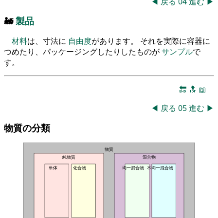
◀
戻る
04
進む
▶
🚂
製品
材料
は、寸法に
自由度
があります。 それを実際に容器に
つめたり、パッケージングしたりしたものが
サンプル
で
す。
🔚
🔝
📖
◀
戻る
05
進む
▶
物質の分類
物質
純物質
混合物
単体
化合物
均一混合物
不均一混合物