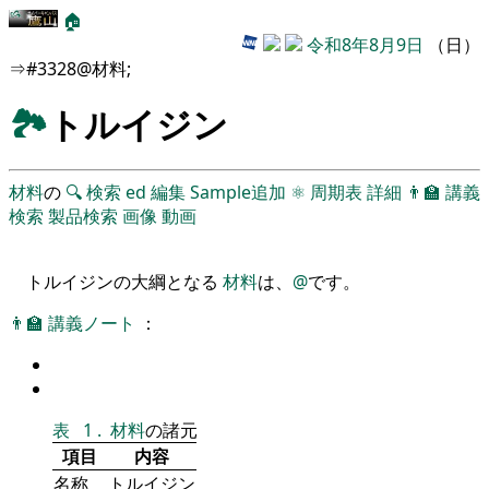
🏠
令和8年8月9日
（日）
⇒#3328@材料;
🏞
トルイジン
材料
の
🔍
検索
ed
編集
Sample追加
⚛
周期表
詳細
👨‍🏫
講義
検索
製品検索
画像
動画
トルイジンの大綱となる
材料
は、
@
です。
👨‍🏫
講義ノート
：
表
1
.
材料
の諸元
項目
内容
名称
トルイジン