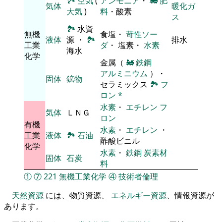
🏞
空気
(
アンモニア
・
🚂
肥
気体
暖化ガ
大気
)
料
・酸素
ス
🏞
水資
無機
食塩・
苛性ソー
液体
源 ・
🏞
排水
工業
ダ
・ 塩素・
水素
海水
化学
金属（
🚂
鉄鋼
アルミニウム
）・
固体
鉱物
セラミックス
🏞
フ
ロン
*
水素
・
エチレン
フ
気体
ＬＮＧ
ロン
有機
水素
・
エチレン
・
工業
液体
🏞
石油
酢酸ビニル
化学
水素
・
鉄鋼
炭素材
固体
石炭
料
①
⑦
221
無機工業化学
④
技術者倫理
天然資源
には、物質資源、
エネルギー資源
、情報資源が
あります。