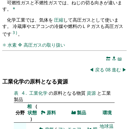
可燃性ガスと不燃性ガスでは、ねじの切る向きが違いま
す。
*
化学工業では、気体を
圧縮
して高圧ガスとして使いま
す。 冷蔵庫やエアコンの冷媒や燃料のＬＰガスも高圧ガス
3
)
です
。
⚛
水素
🔷
高圧ガスの取り扱い
🔚
🔝
📖
◀
戻る
08
進む
▶
工業化学の原料となる資源
表
4
.
工業化学
の原料となる物質
資源
と工業
製品
相
（
分野
状態
🏞
原料
🚂
製品
環境
）
地球温