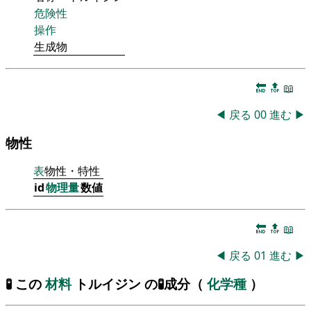
危険性
操作
生成物
🔚
🔝
📖
◀
戻る
00
進む
▶
物性
表
物性・特性
id
物理量
数値
🔚
🔝
📖
◀
戻る
01
進む
▶
🧪 この
材料
トルイジン の🧪成分（
化学種
）