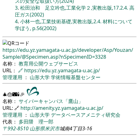
スの安全な取扱い方(2024)
3
.
松田治和 足立吟也,工業化学２,実教出版,17.2.4. 高
圧ガス(2002)
4
.
小林一也,工業技術基礎,実教出版,2.4. 材料について
学ぼう, p.56(2002)
https://edu.yz.yamagata-u.ac.jp/
developer/
Asp/
Youzan/
Sample/
@Specimen.asp?nSpecimenID=3328
名称：
教育用公開ウェブサービス
URL：
🔗
https://edu.yz.yamagata-u.ac.jp/
管理運用
：
山形大学
学術情報基盤センター
🎄🎂🌃🕯🎉
名称：
サイバーキャンパス「鷹山」
URL: 🔗
http://amenity.yz.yamagata-u.ac.jp/
管理運用
：
山形大学
データベースアメニティ研究会
代表：
多田隈 理一郎
〒992-8510
山形県
米沢市
城南4丁目3-16