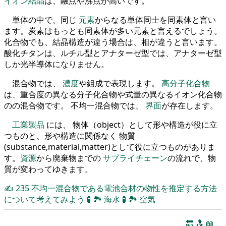
イオン結晶
は、融点や沸点が高いです。
単体の中で、同じ
元素
からなる単体同士を同素体と言い
ます。炭素はもっとも同素体が多い元素と言えるでしょう。
化合物でも、結晶構造が違う場合は、相が違うと言います。
酸化チタンは、ルチル型とアナターゼ型では、アナターゼ型
しか光半導体になりません。
混合物では、
濃度
や組成で表現します。
高分子化合物
は、重合度の異なる分子化合物や式量の異なるイオン化合物
のの混合物です。 不均一混合物では、
界面
が存在します。
工業製品
には、 物体（object）として形や構造が役に立
つものと、形や構造に関係なく 物質
(substance,material,matter)として役に立つものがありま
す。
資源
から廃棄物までの
サプライチェーン
の流れで、物
質が変わってゆきます。
✍
235
不均一混合物である電池合材の物性を推定する方法
について考えてみよう
🧪
🏞
海水
🧪
🏞
空気
🔚
🔝
📖