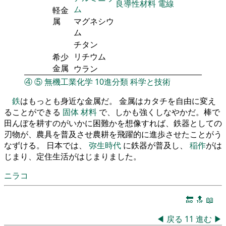
良導性材料
電線
ム
軽金
属
マグネシウ
ム
チタン
リチウム
希少
金属
ウラン
④
⑤
無機工業化学
10進分類
科学と技術
鉄
はもっとも身近な金属だ。 金属はカタチを自由に変え
ることができる
固体
材料
で、しかも強くしなやかだ。棒で
田んぼを耕すのがいかに困難かを想像すれば、鉄器としての
刃物が、農具を普及させ農耕を飛躍的に進歩させたことがう
なずける。 日本では、
弥生時代
に鉄器が普及し、
稲作
がは
じまり、定住生活がはじまりました。
ニラコ
🔚
🔝
📖
◀
戻る
11
進む
▶