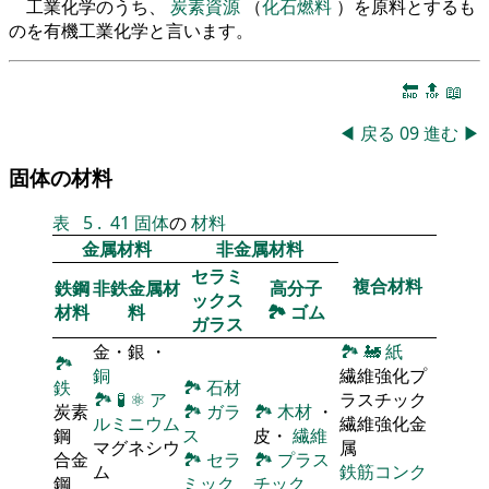
工業化学のうち、
炭素資源
（
化石燃料
）を原料とするも
のを有機工業化学と言います。
🔚
🔝
📖
◀
戻る
09
進む
▶
固体の材料
表
5
.
41
固体
の
材料
金属材料
非金属材料
セラミ
複合材料
鉄鋼
非鉄金属材
高分子
ックス
材料
料
🏞
ゴム
ガラス
金・銀 ・
🏞
🚂
紙
🏞
銅
繊維強化プ
鉄
🏞
石材
🏞
🧪
⚛
ア
ラスチック
炭素
🏞
ガラ
🏞
木材
・
ルミニウム
繊維強化金
鋼
ス
皮・
繊維
マグネシウ
属
合金
🏞
セラ
🏞
プラス
ム
鉄筋コンク
鋼
ミック
チック