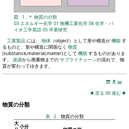
図
1
.
*
物質の分類
03
エネルギー化学
01
無機工業化学
08
化学・バ
イオ工学英語
05
卒業研究
工業製品
には、
物体
（object）として形や構造が
機能
す
るものと、形や構造に関係なく
物質
(substance,material,matter)として
機能
するものがありま
す。
資源
から廃棄物までの
サプライチェーン
の流れで、物
質が変わってゆきます。
🔚
🔝
📖
◀
戻る
06
進む
▶
物質の分類
表
2
.
物質の分類
大
小分