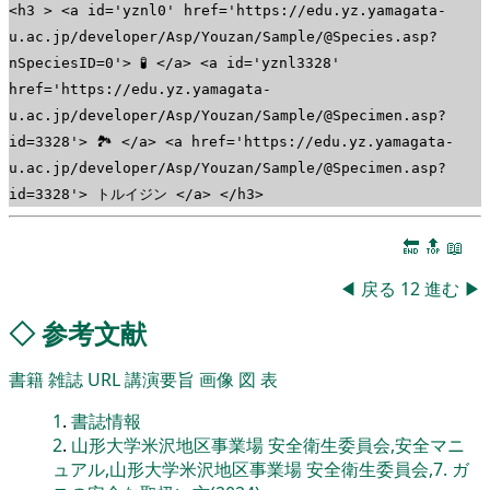
<h3 > <a id='yznl0' href='https://edu.yz.yamagata-
u.ac.jp/developer/Asp/Youzan/Sample/@Species.asp?
nSpeciesID=0'> 🧪 </a> <a id='yznl3328'
href='https://edu.yz.yamagata-
u.ac.jp/developer/Asp/Youzan/Sample/@Specimen.asp?
id=3328'> 🏞 </a> <a href='https://edu.yz.yamagata-
u.ac.jp/developer/Asp/Youzan/Sample/@Specimen.asp?
id=3328'> トルイジン </a> </h3>
🔚
🔝
📖
◀
戻る
12
進む
▶
◇
参考文献
書籍
雑誌
URL
講演要旨
画像
図
表
1
.
書誌情報
2
.
山形大学米沢地区事業場 安全衛生委員会,安全マニ
ュアル,山形大学米沢地区事業場 安全衛生委員会,7. ガ