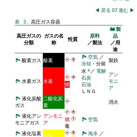
◀
戻る
07
進む
▶
表
3
.
高圧ガス容器
🚂
製
高圧ガスの
ガスの名
原料
品
性質
分類
称
／製法
／用
途
🏞
空気
／
🏞
酸素ガス
酸素
製鉄
冷却
・分留
水
*
／
電解
アン
石炭
🏞
水素ガス
水素
モニ
燃
石油
ア
ＬＮＧ
🏞
液化炭酸
二酸化炭
消火
ガス
素
🏞
液化アン
アンモニ
燃
🏞
空気
モニアガス
ア
毒
🏞
液化塩素
🏞
海水
／
塩素