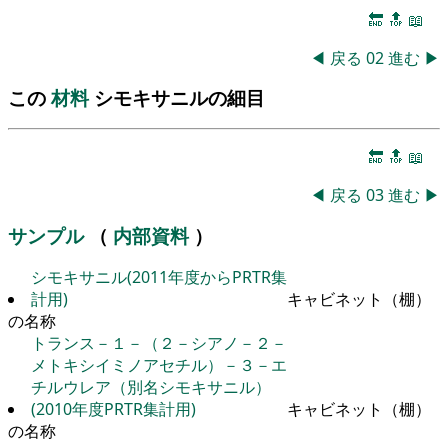
🔚
🔝
📖
◀
戻る
02
進む
▶
この
材料
シモキサニルの細目
🔚
🔝
📖
◀
戻る
03
進む
▶
サンプル
（
内部資料
）
シモキサニル(2011年度からPRTR集
計用)
キャビネット（棚）
の名称
トランス－１－（２－シアノ－２－
メトキシイミノアセチル）－３－エ
チルウレア（別名シモキサニル）
(2010年度PRTR集計用)
キャビネット（棚）
の名称