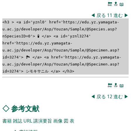
🔚
🔝
📖
◀
戻る
11
進む
▶
<h3 > <a id='yznl0' href='https://edu.yz.yamagata-
u.ac.jp/developer/Asp/Youzan/Sample/@Species.asp?
nSpeciesID=0'> 🧪 </a> <a id='yznl3274'
href='https://edu.yz.yamagata-
u.ac.jp/developer/Asp/Youzan/Sample/@Specimen.asp?
id=3274'> 🏞 </a> <a href='https://edu.yz.yamagata-
u.ac.jp/developer/Asp/Youzan/Sample/@Specimen.asp?
id=3274'> シモキサニル </a> </h3>
🔚
🔝
📖
◀
戻る
12
進む
▶
◇
参考文献
書籍
雑誌
URL
講演要旨
画像
図
表