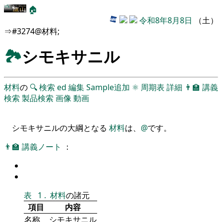
🏠
令和8年8月8日
（土）
⇒#3274@材料;
🏞
シモキサニル
材料
の
🔍
検索
ed
編集
Sample追加
⚛
周期表
詳細
👨‍🏫
講義
検索
製品検索
画像
動画
シモキサニルの大綱となる
材料
は、
@
です。
👨‍🏫
講義ノート
：
表
1
.
材料
の諸元
項目
内容
名称
シモキサニル