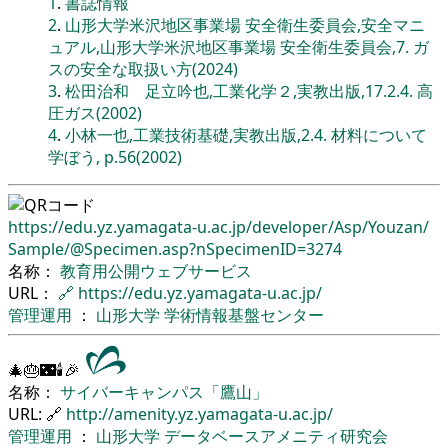
1
.
書誌情報
2
.
山形大学米沢地区事業場 安全衛生委員会,安全マニ
ュアル,山形大学米沢地区事業場 安全衛生委員会,7. ガ
スの安全な取扱い方(2024)
3
.
松田治和 足立吟也,工業化学２,実教出版,17.2.4. 高
圧ガス(2002)
4
.
小林一也,工業技術基礎,実教出版,2.4. 材料について
学ぼう, p.56(2002)
https://edu.yz.yamagata-u.ac.jp/
developer/
Asp/
Youzan/
Sample/
@Specimen.asp?nSpecimenID=3274
名称：
教育用公開ウェブサービス
URL：
🔗
https://edu.yz.yamagata-u.ac.jp/
管理運用
：
山形大学
学術情報基盤センター
🎄🎂🌃🕯🎉
名称：
サイバーキャンパス「鷹山」
URL: 🔗
http://amenity.yz.yamagata-u.ac.jp/
管理運用
：
山形大学
データベースアメニティ研究会