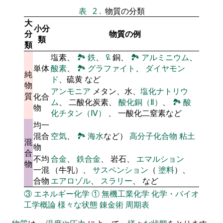
表
2
.
物質の分類
大
小分
分
物質の例
類
類
塩素、
🏞
鉄
、
🜠
銅、
🏞
アルミニウム
、
単体
酸素
、
🏞
グラファイト
、
ダイヤモン
純
ド
、硫黄 など
物
アンモニア
メタン、水、
塩化ナトリウ
質
化合
ム
、 二酸化炭素、
酸化銅（Ⅱ）
、
🏞
酸
物
化チタン（Ⅳ）
、 一酸化二窒素など
均一
混合
空気
、
🏞
海水
など）
高分子化合物
粘土
混
物
合
不均
合金
、
鉄合金
、 岩石、
エマルション
物
一混
（牛乳）、
サスペンション
（
塗料
）、
合物
エアロゾル
、
スラリー
、 など
③
エネルギー化学
①
無機工業化学
化学・バイオ
工学概論
様々な状態
錬金術
周期表