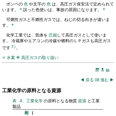
ボンベの
色
や文字の
色
は、高圧ガス保安法で定められて
います。
*
誤った色使いは、事故の原因になります。
*
可燃性ガスと不燃性ガスでは、ねじの切る向きが違いま
す。
*
化学工業では、気体を
圧縮
して高圧ガスとして使いま
す。 冷蔵庫やエアコンの冷媒や燃料のＬＰガスも高圧ガス
3
)
です
。
⚛
水素
🔷
高圧ガスの取り扱い
🔚
🔝
📖
◀
戻る
08
進む
▶
工業化学の原料となる資源
表
4
.
工業化学
の原料となる物質
資源
と工業
製品
相
（