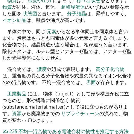
物質
は、
温度や圧力
によって、
様々な状態
をとります。
物質
が固体、液体、気体、
超臨界流体
のいずれの 状態を示
した図を
状態図
と言います。
分子結晶
は、昇華しやすく、
イオン結晶
は、融点や沸点が高いです。
単体の中で、同じ
元素
からなる単体同士を同素体と言い
ます。炭素はもっとも同素体が多い元素と言えるでしょう。
化合物でも、結晶構造が違う場合は、相が違うと言います。
酸化チタンは、ルチル型とアナターゼ型では、アナターゼ型
しか光半導体になりません。
混合物では、
濃度
や組成で表現します。
高分子化合物
は、重合度の異なる分子化合物や式量の異なるイオン化合物
のの混合物です。 不均一混合物では、
界面
が存在します。
工業製品
には、 物体（object）として形や構造が役に立
つものと、形や構造に関係なく 物質
(substance,material,matter)として役に立つものがありま
す。
資源
から廃棄物までの
サプライチェーン
の流れで、物
質が変わってゆきます。
✍
235
不均一混合物である電池合材の物性を推定する方法