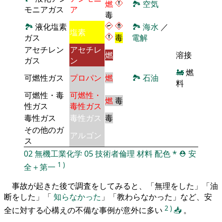
燃
🏞
空気
モニアガス
ア
毒
🏞
液化塩素
🏞
海水
／
塩素
ガス
毒
電解
アセチレン
アセチレ
燃
溶接
ガス
ン
🚂
燃
可燃性ガス
プロパン
燃
🏞
石油
料
可燃性・毒
可燃性・
燃
毒
性ガス
毒性ガス
毒性ガス
毒性ガス
毒
その他のガ
アルゴン
ス
02
無機工業化学
05
技術者倫理
材料
配色
*
⛑️
安
1
)
全＋第一
事故が起きた後で調査をしてみると、「無理をした」「油
断をした」「
知らなかった
」「教わらなかった」など、安
2
)
全に対する心構えの不備な事例が意外に多い
📥
。