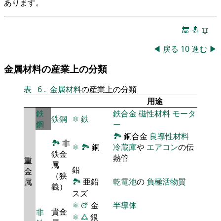
あります。
🔚
🔝
📖
◀
戻る
10
進む
▶
金属材料の産業上の分類
表
6
.
金属材料
の産業上の分類
用途
鉄
鉄合金
磁性材料
モータ
鉄鋼
⚛
鉄
鋼
ー
🏞
銅合金
良導性材料
🏞
非
⚛
🏞
銅
冷蔵庫
や
エアコン
の伝
鉄金
熱管
重
属
鉛
金
（狭
🏞
亜鉛
乾電池
の
負極活物質
属
義）
スズ
⚛
🜚
金
半導体
貴金
非
⚛
🜛
銀