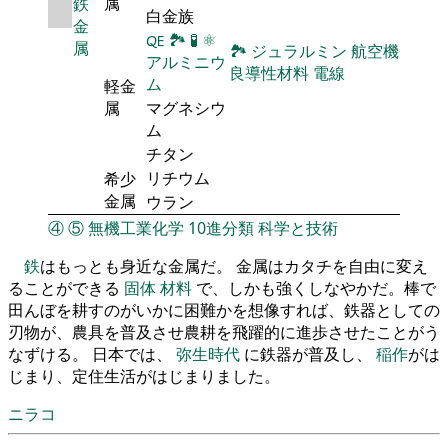
属
鉄
白金族
金
🜀
🏞
🧪
⚛
属
🏞
ジュラルミン
航空機
アルミニウ
良導性材料
電線
ム
軽金
属
マグネシウ
ム
チタン
リチウム
希少
金属
ウラン
④
⑤
無機工業化学
10進分類
科学と技術
鉄
はもっとも身近な金属だ。 金属はカタチを自由に変え
ることができる
固体
材料
で、しかも強くしなやかだ。棒で
田んぼを耕すのがいかに困難かを想像すれば、鉄器としての
刃物が、農具を普及させ農耕を飛躍的に進歩させたことがう
なずける。 日本では、
弥生時代
に鉄器が普及し、
稲作
がは
じまり、定住生活がはじまりました。
ニラコ