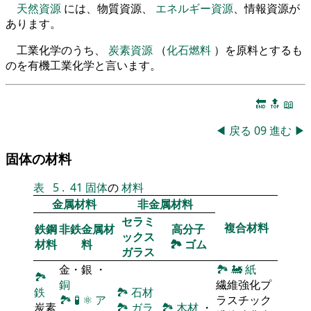
天然資源
には、物質資源、
エネルギー資源
、情報資源が
あります。
工業化学のうち、
炭素資源
（
化石燃料
）を原料とするも
のを有機工業化学と言います。
🔚
🔝
📖
◀
戻る
09
進む
▶
固体の材料
表
5
.
41
固体
の
材料
金属材料
非金属材料
セラミ
複合材料
鉄鋼
非鉄金属材
高分子
ックス
材料
料
🏞
ゴム
ガラス
金・銀 ・
🏞
🚂
紙
🏞
銅
繊維強化プ
鉄
🏞
石材
🏞
🧪
⚛
ア
ラスチック
炭素
🏞
ガラ
🏞
木材
・