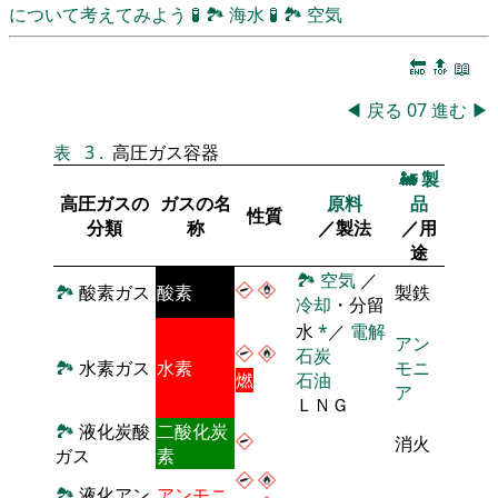
について考えてみよう
🧪
🏞
海水
🧪
🏞
空気
🔚
🔝
📖
◀
戻る
07
進む
▶
表
3
.
高圧ガス容器
🚂
製
高圧ガスの
ガスの名
原料
品
性質
分類
称
／製法
／用
途
🏞
空気
／
🏞
酸素ガス
酸素
製鉄
冷却
・分留
水
*
／
電解
アン
石炭
🏞
水素ガス
水素
モニ
燃
石油
ア
ＬＮＧ
🏞
液化炭酸
二酸化炭
消火
ガス
素
🏞
液化アン
アンモニ