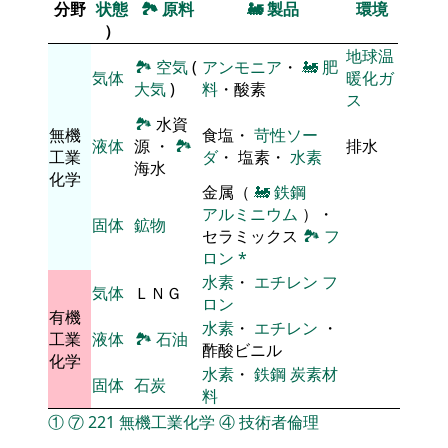
分野
状態
🏞
原料
🚂
製品
環境
）
地球温
🏞
空気
(
アンモニア
・
🚂
肥
気体
暖化ガ
大気
)
料
・酸素
ス
🏞
水資
無機
食塩・
苛性ソー
液体
源 ・
🏞
排水
工業
ダ
・ 塩素・
水素
海水
化学
金属（
🚂
鉄鋼
アルミニウム
）・
固体
鉱物
セラミックス
🏞
フ
ロン
*
水素
・
エチレン
フ
気体
ＬＮＧ
ロン
有機
水素
・
エチレン
・
工業
液体
🏞
石油
酢酸ビニル
化学
水素
・
鉄鋼
炭素材
固体
石炭
料
①
⑦
221
無機工業化学
④
技術者倫理