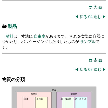
🔚
🔝
📖
◀
戻る
04
進む
▶
🚂
製品
材料
は、寸法に
自由度
があります。 それを実際に容器に
つめたり、パッケージングしたりしたものが
サンプル
で
す。
🔚
🔝
📖
◀
戻る
05
進む
▶
物質の分類
物質
純物質
混合物
単体
化合物
均一混合物
不均一混合物