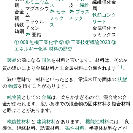
ルミニウム
繊維強化金
鋼
ス
皮・
繊維
マグネシウ
属
合金
🏞
セラ
🏞
プラス
ム
鉄筋コンク
鋼
ミック
チック
ニッケル
リート
鋳鉄
ス
チタン
金属強化セ
鋳鋼
🏞
亜鉛
ラミックス
①
008
無機工業化学
②
⑧
工業技術概論2023
③
エネルギー化学
材料の歴史
製品
の源になる
固体
を材料と言います。 材料は、その材
4
)
質の違いにより金属材料と非金属材料に分類されます
。
狭い意味で、材料といったとき、常温常圧で固体の
状態
の
物質
を指すことがあります。
純物質
としての
金属
は、柔らかすぎるので、混合物の合
金が使われます。広い意味での混合物の固体材料を複合材料
と呼ぶことがあります。
機能性材料
と
建築材料
があります。
機能性材料
には、 良
導体、絶縁材料、誘電材料、
磁性材料
、半導体材料などが