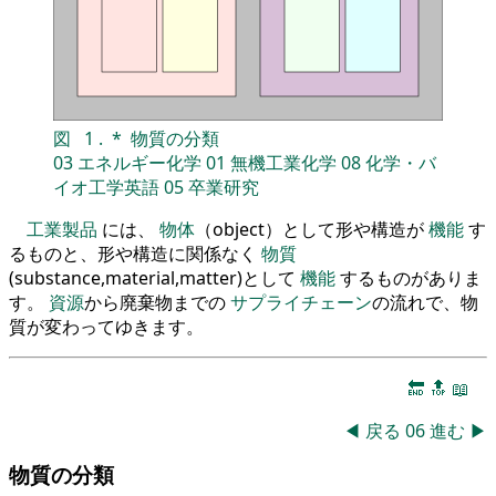
図
1
.
*
物質の分類
03
エネルギー化学
01
無機工業化学
08
化学・バ
イオ工学英語
05
卒業研究
工業製品
には、
物体
（object）として形や構造が
機能
す
るものと、形や構造に関係なく
物質
(substance,material,matter)として
機能
するものがありま
す。
資源
から廃棄物までの
サプライチェーン
の流れで、物
質が変わってゆきます。
🔚
🔝
📖
◀
戻る
06
進む
▶
物質の分類