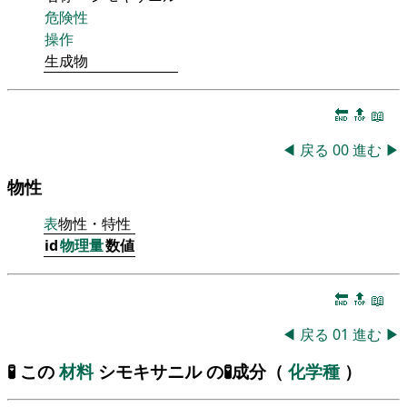
危険性
操作
生成物
🔚
🔝
📖
◀
戻る
00
進む
▶
物性
表
物性・特性
id
物理量
数値
🔚
🔝
📖
◀
戻る
01
進む
▶
🧪 この
材料
シモキサニル の🧪成分（
化学種
）