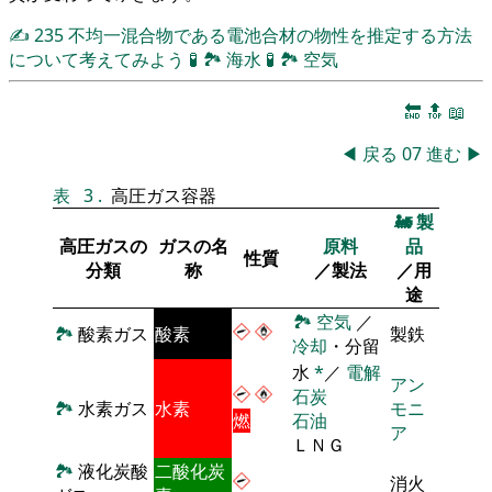
✍
235
不均一混合物である電池合材の物性を推定する方法
について考えてみよう
🧪
🏞
海水
🧪
🏞
空気
🔚
🔝
📖
◀
戻る
07
進む
▶
表
3
.
高圧ガス容器
🚂
製
高圧ガスの
ガスの名
原料
品
性質
分類
称
／製法
／用
途
🏞
空気
／
🏞
酸素ガス
酸素
製鉄
冷却
・分留
水
*
／
電解
アン
石炭
🏞
水素ガス
水素
モニ
燃
石油
ア
ＬＮＧ
🏞
液化炭酸
二酸化炭
消火