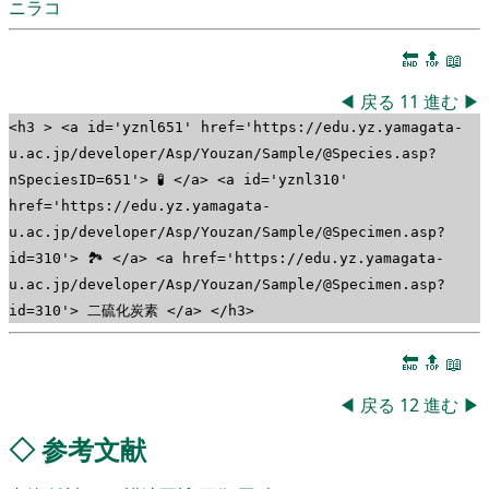
ニラコ
🔚
🔝
📖
◀
戻る
11
進む
▶
<h3 > <a id='yznl651' href='https://edu.yz.yamagata-
u.ac.jp/developer/Asp/Youzan/Sample/@Species.asp?
nSpeciesID=651'> 🧪 </a> <a id='yznl310'
href='https://edu.yz.yamagata-
u.ac.jp/developer/Asp/Youzan/Sample/@Specimen.asp?
id=310'> 🏞 </a> <a href='https://edu.yz.yamagata-
u.ac.jp/developer/Asp/Youzan/Sample/@Specimen.asp?
id=310'> 二硫化炭素 </a> </h3>
🔚
🔝
📖
◀
戻る
12
進む
▶
◇
参考文献