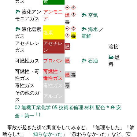
ガス
素
🏞
液化アン
アンモニ
燃
🏞
空気
モニアガス
ア
毒
🏞
液化塩素
🏞
海水
／
塩素
ガス
毒
電解
アセチレン
アセチレ
燃
溶接
ガス
ン
🚂
燃
可燃性ガス
プロパン
燃
🏞
石油
料
可燃性・毒
可燃性・
燃
毒
性ガス
毒性ガス
毒性ガス
毒性ガス
毒
その他のガ
アルゴン
ス
02
無機工業化学
05
技術者倫理
材料
配色
*
⛑️
安
1
)
全＋第一
事故が起きた後で調査をしてみると、「無理をした」「油
断をした」「
知らなかった
」「教わらなかった」など、安