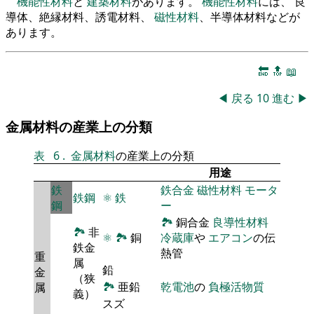
機能性材料
と
建築材料
があります。
機能性材料
には、 良
導体、絶縁材料、誘電材料、
磁性材料
、半導体材料などが
あります。
🔚
🔝
📖
◀
戻る
10
進む
▶
金属材料の産業上の分類
表
6
.
金属材料
の産業上の分類
用途
鉄
鉄合金
磁性材料
モータ
鉄鋼
⚛
鉄
鋼
ー
🏞
銅合金
良導性材料
🏞
非
⚛
🏞
銅
冷蔵庫
や
エアコン
の伝
鉄金
熱管
重
属
鉛
金
（狭
🏞
亜鉛
乾電池
の
負極活物質
属
義）
スズ