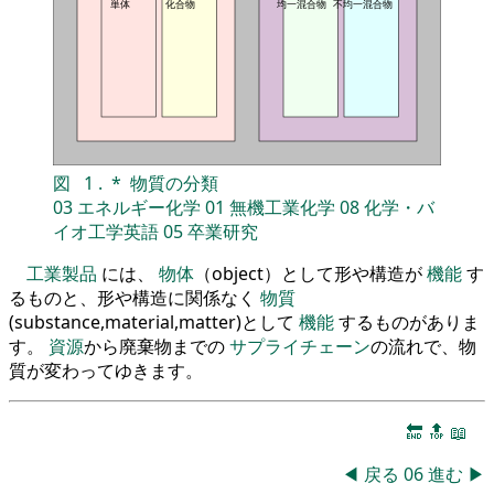
単体
化合物
均一混合物
不均一混合物
図
1
.
*
物質の分類
03
エネルギー化学
01
無機工業化学
08
化学・バ
イオ工学英語
05
卒業研究
工業製品
には、
物体
（object）として形や構造が
機能
す
るものと、形や構造に関係なく
物質
(substance,material,matter)として
機能
するものがありま
す。
資源
から廃棄物までの
サプライチェーン
の流れで、物
質が変わってゆきます。
🔚
🔝
📖
◀
戻る
06
進む
▶