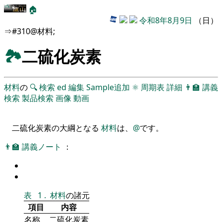
🏠
令和8年8月9日
（日）
⇒#310@材料;
🏞
二硫化炭素
材料
の
🔍
検索
ed
編集
Sample追加
⚛
周期表
詳細
👨‍🏫
講義
検索
製品検索
画像
動画
二硫化炭素の大綱となる
材料
は、
@
です。
👨‍🏫
講義ノート
：
表
1
.
材料
の諸元
項目
内容
名称
二硫化炭素