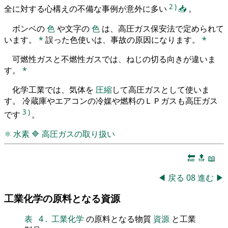
2
)
全に対する心構えの不備な事例が意外に多い
📥
。
ボンベの
色
や文字の
色
は、高圧ガス保安法で定められて
います。
*
誤った色使いは、事故の原因になります。
*
可燃性ガスと不燃性ガスでは、ねじの切る向きが違いま
す。
*
化学工業では、気体を
圧縮
して高圧ガスとして使いま
す。 冷蔵庫やエアコンの冷媒や燃料のＬＰガスも高圧ガス
3
)
です
。
⚛
水素
🔷
高圧ガスの取り扱い
🔚
🔝
📖
◀
戻る
08
進む
▶
工業化学の原料となる資源
表
4
.
工業化学
の原料となる物質
資源
と工業