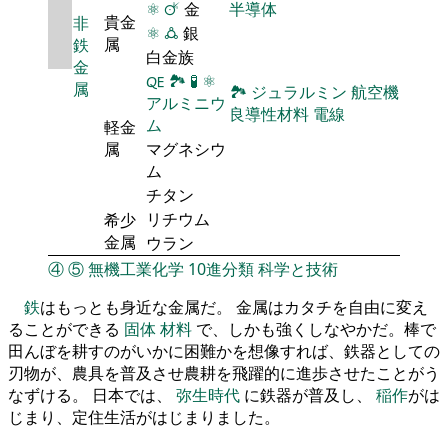
⚛
🜚
金
半導体
貴金
非
⚛
🜛
銀
属
鉄
白金族
金
🜀
🏞
🧪
⚛
属
🏞
ジュラルミン
航空機
アルミニウ
良導性材料
電線
ム
軽金
属
マグネシウ
ム
チタン
リチウム
希少
金属
ウラン
④
⑤
無機工業化学
10進分類
科学と技術
鉄
はもっとも身近な金属だ。 金属はカタチを自由に変え
ることができる
固体
材料
で、しかも強くしなやかだ。棒で
田んぼを耕すのがいかに困難かを想像すれば、鉄器としての
刃物が、農具を普及させ農耕を飛躍的に進歩させたことがう
なずける。 日本では、
弥生時代
に鉄器が普及し、
稲作
がは
じまり、定住生活がはじまりました。