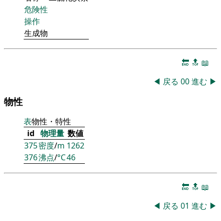
危険性
操作
生成物
🔚
🔝
📖
◀
戻る
00
進む
▶
物性
表
物性・特性
id
物理量
数値
375
密度
/
m
1262
376
沸点
/
°C
46
🔚
🔝
📖
◀
戻る
01
進む
▶