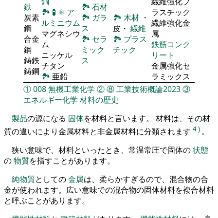
銅
繊維強化プ
鉄
🏞
石材
🏞
🧪
⚛
ア
ラスチック
炭素
🏞
ガラ
🏞
木材
・
ルミニウム
繊維強化金
鋼
ス
皮・
繊維
マグネシウ
属
合金
🏞
セラ
🏞
プラス
ム
鉄筋コンク
鋼
ミック
チック
ニッケル
リート
鋳鉄
ス
チタン
金属強化セ
鋳鋼
🏞
亜鉛
ラミックス
①
008
無機工業化学
②
⑧
工業技術概論2023
③
エネルギー化学
材料の歴史
製品
の源になる
固体
を材料と言います。 材料は、その材
4
)
質の違いにより金属材料と非金属材料に分類されます
。
狭い意味で、材料といったとき、常温常圧で固体の
状態
の
物質
を指すことがあります。
純物質
としての
金属
は、柔らかすぎるので、混合物の合
金が使われます。広い意味での混合物の固体材料を複合材料
と呼ぶことがあります。