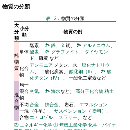
物質の分類
表
2
.
物質の分類
大
小分
分
物質の例
類
類
塩素、
🏞
鉄
、
🜠
銅、
🏞
アルミニウム
、
単体
酸素
、
🏞
グラファイト
、
ダイヤモン
純
ド
、硫黄 など
物
アンモニア
メタン、水、
塩化ナトリウ
質
化合
ム
、 二酸化炭素、
酸化銅（Ⅱ）
、
🏞
酸
物
化チタン（Ⅳ）
、 一酸化二窒素など
均一
混合
空気
、
🏞
海水
など）
高分子化合物
粘土
混
物
合
不均
合金
、
鉄合金
、 岩石、
エマルション
物
一混
（牛乳）、
サスペンション
（
塗料
）、
合物
エアロゾル
、
スラリー
、 など
③
エネルギー化学
①
無機工業化学
化学・バイオ