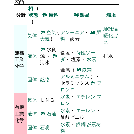
製品
相
（
分野
状態
🏞
原料
🚂
製品
環境
）
地球温
🏞
空気
(
アンモニア
・
🚂
肥
気体
暖化ガ
大気
)
料
・酸素
ス
🏞
水資
無機
食塩・
苛性ソー
液体
源 ・
🏞
排水
工業
ダ
・ 塩素・
水素
海水
化学
金属（
🚂
鉄鋼
アルミニウム
）・
固体
鉱物
セラミックス
🏞
フ
ロン
*
水素
・
エチレン
フ
気体
ＬＮＧ
ロン
有機
水素
・
エチレン
・
工業
液体
🏞
石油
酢酸ビニル
化学
水素
・
鉄鋼
炭素材
固体
石炭
料