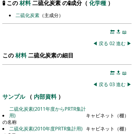
🧪 この
材料
二硫化炭素 の🧪成分（
化学種
）
二硫化炭素
（主成分）
🔚
🔝
📖
◀
戻る
02
進む
▶
この
材料
二硫化炭素の細目
🔚
🔝
📖
◀
戻る
03
進む
▶
サンプル
（
内部資料
）
二硫化炭素(2011年度からPRTR集計
用)
キャビネット（棚）
の名称
二硫化炭素(2010年度PRTR集計用)
キャビネット（棚）