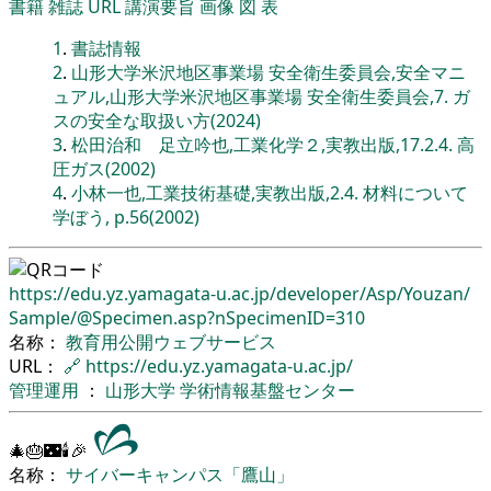
書籍
雑誌
URL
講演要旨
画像
図
表
1
.
書誌情報
2
.
山形大学米沢地区事業場 安全衛生委員会,安全マニ
ュアル,山形大学米沢地区事業場 安全衛生委員会,7. ガ
スの安全な取扱い方(2024)
3
.
松田治和 足立吟也,工業化学２,実教出版,17.2.4. 高
圧ガス(2002)
4
.
小林一也,工業技術基礎,実教出版,2.4. 材料について
学ぼう, p.56(2002)
https://edu.yz.yamagata-u.ac.jp/
developer/
Asp/
Youzan/
Sample/
@Specimen.asp?nSpecimenID=310
名称：
教育用公開ウェブサービス
URL：
🔗
https://edu.yz.yamagata-u.ac.jp/
管理運用
：
山形大学
学術情報基盤センター
🎄🎂🌃🕯🎉
名称：
サイバーキャンパス「鷹山」