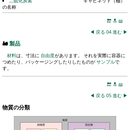
二硫化炭素
キャビネット（棚）
の名称
🔚
🔝
📖
◀
戻る
04
進む
▶
🚂
製品
材料
は、寸法に
自由度
があります。 それを実際に容器に
つめたり、パッケージングしたりしたものが
サンプル
で
す。
🔚
🔝
📖
◀
戻る
05
進む
▶
物質の分類
物質
純物質
混合物