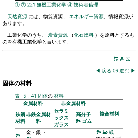
①
⑦
221
無機工業化学
④
技術者倫理
天然資源
には、物質資源、
エネルギー資源
、情報資源が
あります。
工業化学のうち、
炭素資源
（
化石燃料
）を原料とするも
のを有機工業化学と言います。
🔚
🔝
📖
◀
戻る
09
進む
▶
固体の材料
表
5
.
41
固体
の
材料
金属材料
非金属材料
セラミ
複合材料
鉄鋼
非鉄金属材
高分子
ックス
材料
料
🏞
ゴム
ガラス
金・銀 ・
🏞
🚂
紙
🏞