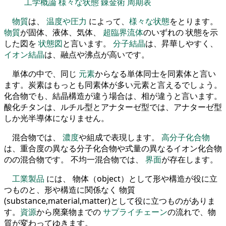
工学概論
様々な状態
錬金術
周期表
物質
は、
温度や圧力
によって、
様々な状態
をとります。
物質
が固体、液体、気体、
超臨界流体
のいずれの 状態を示
した図を
状態図
と言います。
分子結晶
は、昇華しやすく、
イオン結晶
は、融点や沸点が高いです。
単体の中で、同じ
元素
からなる単体同士を同素体と言い
ます。炭素はもっとも同素体が多い元素と言えるでしょう。
化合物でも、結晶構造が違う場合は、相が違うと言います。
酸化チタンは、ルチル型とアナターゼ型では、アナターゼ型
しか光半導体になりません。
混合物では、
濃度
や組成で表現します。
高分子化合物
は、重合度の異なる分子化合物や式量の異なるイオン化合物
のの混合物です。 不均一混合物では、
界面
が存在します。
工業製品
には、 物体（object）として形や構造が役に立
つものと、形や構造に関係なく 物質
(substance,material,matter)として役に立つものがありま
す。
資源
から廃棄物までの
サプライチェーン
の流れで、物
質が変わってゆきます。