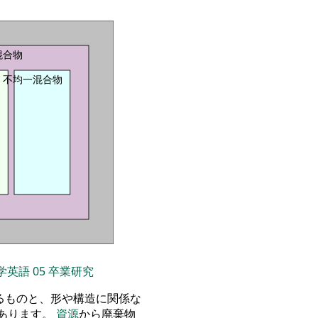
混合物
不均一混合物
学英語
05
卒業研究
るものと、形や構造に関係な
あります。
資源
から廃棄物