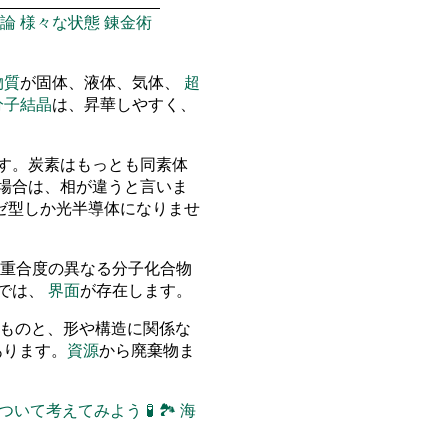
論
様々な状態
錬金術
物質
が固体、液体、気体、
超
分子結晶
は、昇華しやすく、
す。炭素はもっとも同素体
場合は、相が違うと言いま
ゼ型しか光半導体になりませ
重合度の異なる分子化合物
物では、
界面
が存在します。
立つものと、形や構造に関係な
のがあります。
資源
から廃棄物ま
について考えてみよう
🧪
🏞
海