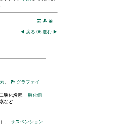
。
🔚
🔝
📖
◀
戻る
06
進む
▶
素
、
🏞
グラファイ
 二酸化炭素、
酸化銅
窒素など
乳）、
サスペンション