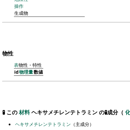
操作
生成物
物性
表
物性・特性
id
物理量
数値
🧪 この
材料
ヘキサメチレンテトラミン の🧪成分（
ヘキサメチレンテトラミン
（主成分）