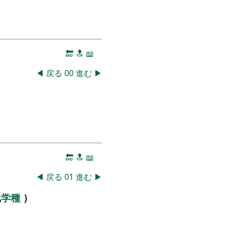
🔚
🔝
📖
◀
戻る
00
進む
▶
🔚
🔝
📖
◀
戻る
01
進む
▶
化学種
）