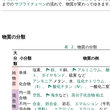
までの
サプライチェーン
の流れで、物質が変わってゆきます
物質の分類
表
2
.
物質の分類
大
分
小分類
物質の例
類
塩素、
🏞
鉄
、
🜠
銅、
🏞
アルミニウム
、
酸
単体
純
ト
、
ダイヤモンド
、硫黄 など
物
アンモニア
メタン、水、
塩化ナトリウム
、
質
化合物
（Ⅱ）
、
🏞
酸化チタン（Ⅳ）
、 一酸化二
均一混
空気
、
🏞
海水
など）
高分子化合物
粘土
混
合物
合
不均一
合金
、
鉄合金
、 岩石、
エマルション
（牛
物
混合物
（
塗料
）、
エアロゾル
、
スラリー
、 など