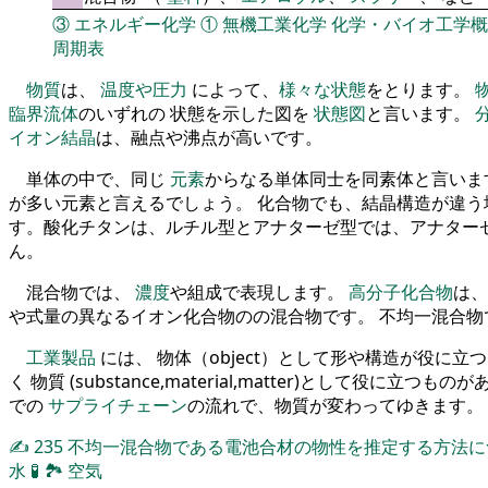
③
エネルギー化学
①
無機工業化学
化学・バイオ工学概
周期表
物質
は、
温度や圧力
によって、
様々な状態
をとります。
臨界流体
のいずれの 状態を示した図を
状態図
と言います。
イオン結晶
は、融点や沸点が高いです。
単体の中で、同じ
元素
からなる単体同士を同素体と言いま
が多い元素と言えるでしょう。 化合物でも、結晶構造が違う
す。酸化チタンは、ルチル型とアナターゼ型では、アナター
ん。
混合物では、
濃度
や組成で表現します。
高分子化合物
は、
や式量の異なるイオン化合物のの混合物です。 不均一混合
工業製品
には、 物体（object）として形や構造が役に
く 物質 (substance,material,matter)として役に立つも
での
サプライチェーン
の流れで、物質が変わってゆきます。
✍
235
不均一混合物である電池合材の物性を推定する方法
水
🧪
🏞
空気