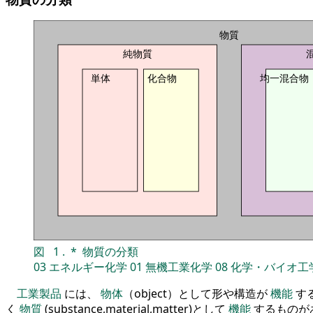
物質
純物質
単体
化合物
均一混合物
図
1
.
*
物質の分類
03
エネルギー化学
01
無機工業化学
08
化学・バイオ工
工業製品
には、
物体
（object）として形や構造が
機能
す
く
物質
(substance,material,matter)として
機能
するものが