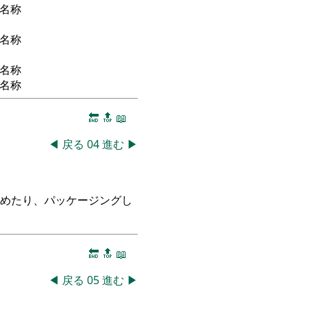
名称
名称
名称
名称
🔚
🔝
📖
◀
戻る
04
進む
▶
つめたり、パッケージングし
🔚
🔝
📖
◀
戻る
05
進む
▶