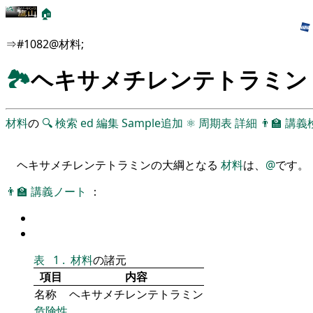
🏠
⇒#1082@材料;
🏞
ヘキサメチレンテトラミン
材料
の
🔍
検索
ed
編集
Sample追加
⚛
周期表
詳細
👨‍🏫
講義
ヘキサメチレンテトラミンの大綱となる
材料
は、
@
です。
👨‍🏫
講義ノート
：
表
1
.
材料
の諸元
項目
内容
名称
ヘキサメチレンテトラミン
危険性