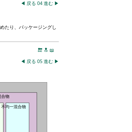
◀
戻る
04
進む
▶
つめたり、パッケージングし
🔚
🔝
📖
◀
戻る
05
進む
▶
混合物
不均一混合物