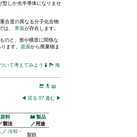
ゼ型しか光半導体になりませ
重合度の異なる分子化合物
物では、
界面
が存在します。
立つものと、形や構造に関係な
のがあります。
資源
から廃棄物ま
について考えてみよう
🧪
🏞
海
🔚
🔝
📖
◀
戻る
07
進む
▶
原料
🚂
製品
／製法
／用途
気
／
冷却
・
製鉄