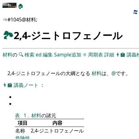
🏠
⇒#1045@材料;
🏞
2,4-ジニトロフェノール
材料
の
🔍
検索
ed
編集
Sample追加
⚛
周期表
詳細
👨‍🏫
講義
2,4-ジニトロフェノールの大綱となる
材料
は、
@
です。
👨‍🏫
講義ノート
：
表
1
.
材料
の諸元
項目
内容
名称
2,4-ジニトロフェノール
危険性