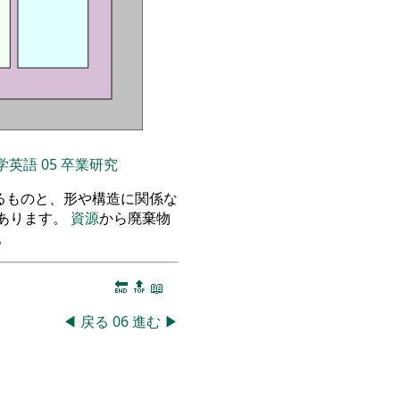
学英語
05
卒業研究
るものと、形や構造に関係な
あります。
資源
から廃棄物
。
🔚
🔝
📖
◀
戻る
06
進む
▶