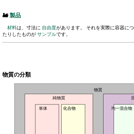
🚂
製品
材料
は、寸法に
自由度
があります。 それを実際に容器に
たりしたものが
サンプル
です。
物質の分類
物質
純物質
単体
化合物
均一混合物