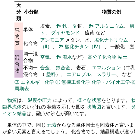
大
分
小分類
物質の例
類
塩素、
🏞
鉄
、
🜠
銅、
🏞
アルミニウム
、
酸
単体
純
ト
、
ダイヤモンド
、硫黄 など
物
アンモニア
メタン、水、
塩化ナトリウム
、
質
化合物
（Ⅱ）
、
🏞
酸化チタン（Ⅳ）
、 一酸化二
均一混
空気
、
🏞
海水
など）
高分子化合物
粘土
混
合物
合
不均一
合金
、
鉄合金
、 岩石、
エマルション
（牛
物
混合物
（
塗料
）、
エアロゾル
、
スラリー
、 など
③
エネルギー化学
①
無機工業化学
化学・バイオ工学概
周期表
物質
は、
温度や圧力
によって、
様々な状態
をとります。
臨界流体
のいずれの 状態を示した図を
状態図
と言います。
イオン結晶
は、融点や沸点が高いです。
単体の中で、同じ
元素
からなる単体同士を同素体と言いま
が多い元素と言えるでしょう。 化合物でも、結晶構造が違う