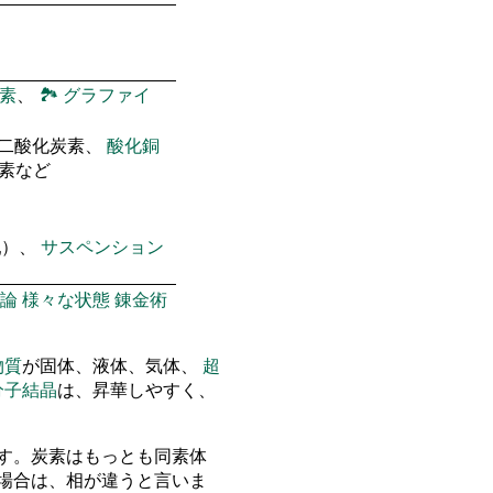
素
、
🏞
グラファイ
 二酸化炭素、
酸化銅
窒素など
乳）、
サスペンション
論
様々な状態
錬金術
物質
が固体、液体、気体、
超
分子結晶
は、昇華しやすく、
す。炭素はもっとも同素体
場合は、相が違うと言いま