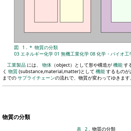
図
1
.
*
物質の分類
03
エネルギー化学
01
無機工業化学
08
化学・バイオ工
工業製品
には、
物体
（object）として形や構造が
機能
す
く
物質
(substance,material,matter)として
機能
するものが
までの
サプライチェーン
の流れで、物質が変わってゆきます
物質の分類
表
2
.
物質の分類