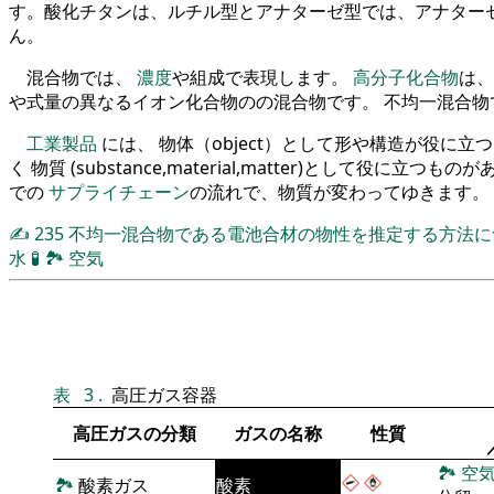
す。酸化チタンは、ルチル型とアナターゼ型では、アナター
ん。
混合物では、
濃度
や組成で表現します。
高分子化合物
は、
や式量の異なるイオン化合物のの混合物です。 不均一混合
工業製品
には、 物体（object）として形や構造が役に
く 物質 (substance,material,matter)として役に立つも
での
サプライチェーン
の流れで、物質が変わってゆきます。
✍
235
不均一混合物である電池合材の物性を推定する方法
水
🧪
🏞
空気
表
3
.
高圧ガス容器
高圧ガスの分類
ガスの名称
性質
🏞
空
🏞
酸素ガス
酸素