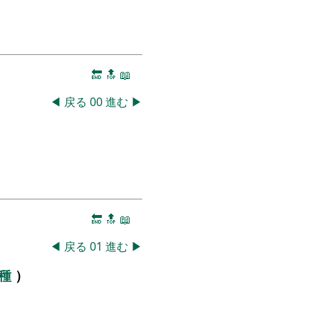
🔚
🔝
📖
◀
戻る
00
進む
▶
🔚
🔝
📖
◀
戻る
01
進む
▶
学種
）