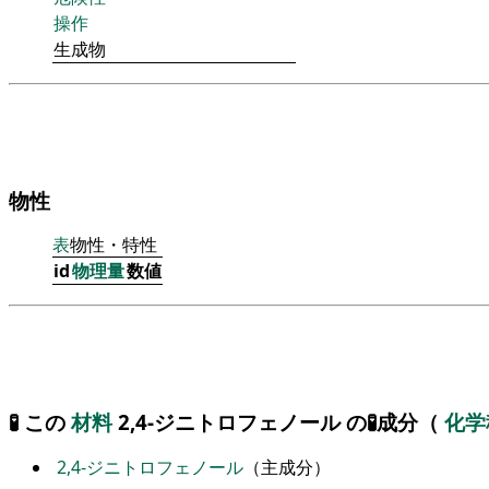
操作
生成物
物性
表
物性・特性
id
物理量
数値
🧪 この
材料
2,4-ジニトロフェノール の🧪成分（
化
2,4-ジニトロフェノール
（主成分）