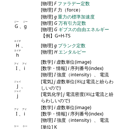
[物理]
F
ファラデー定数
[物理]
F
力（force）
[物理]
g
重力の標準加速度
ジー
ジー
[物理]
G
万有引力定数
G
、
g
[物理]
G
ギブスの自由エネルギー
【例】G=H-TS
エイチ
H
、
[物理]
g
プランク定数
エイチ
[物理]
H
エンタルピー
h
[数学]
i
虚数単位(image)
アイ
アイ
I
、
i
[数学・情報]
i
序列番号(index)
[物理]
I
強度（intensity）、 電流
[電気]
j
虚数単位(※iは電流と紛らわ
ジェイ
J
、
しいので)
ジェイ
[電気化学]
j
電流密度(※iは電流と紛
j
らわしいので)
[数学]
i
虚数単位(image)
アイ
アイ
I
、
i
[数学・情報]
i
序列番号(index)
[物理]
I
強度（intensity）、 電流
[単位] K
ケー
ケー