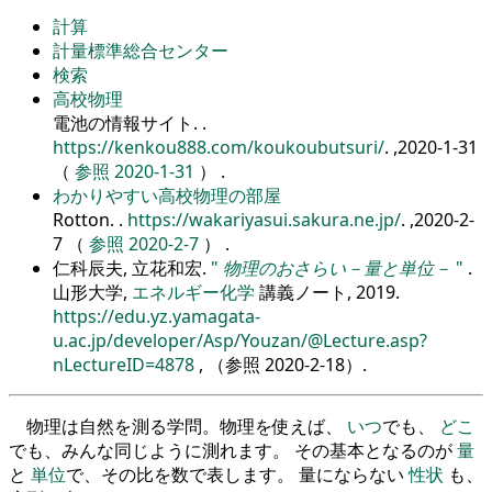
計算
計量標準総合センター
検索
高校物理
電池の情報サイト.
.
https://kenkou888.com/koukoubutsuri/
. ,2020-1-31
（
参照 2020-1-31
） .
わかりやすい高校物理の部屋
Rotton.
.
https://wakariyasui.sakura.ne.jp/
. ,2020-2-
7 （
参照 2020-2-7
） .
仁科辰夫, 立花和宏.
物理のおさらい－量と単位－
.
山形大学,
エネルギー化学
講義ノート, 2019.
https://edu.yz.yamagata-
u.ac.jp/developer/Asp/Youzan/@Lecture.asp?
nLectureID=4878
, （参照
2020-2-18
）.
物理は自然を測る学問。物理を使えば、
いつ
でも、
どこ
でも、みんな同じように測れます。 その基本となるのが
量
と
単位
で、その比を数で表します。 量にならない
性状
も、