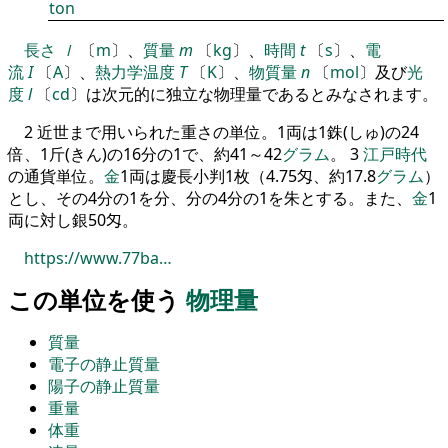
ton
長さ
ｌ
〔
m
〕
、
質量
m
〔
kg
〕
、
時間
t
〔
s
〕
、
電
流
I
〔
A
〕
、
熱力学
温度
T
〔
K
〕
、
物質量
n
〔
mol
〕
及び
光
度
l
〔
cd
〕
は次元的に独立な物理量であるとみなされます
。
2
近世まで用いられた重さの単位
。
1
両は
1
銖
(
しゅ
)
の
24
倍
、
1
斤
(
きん
)
の
16
分の
1
で
、
約
41
～
42
グラム
。
3
江戸時代
の通貨単位
。
金
1
両は慶長小判
1
枚
（
4
.
75
匁
、
約
17
.
8
グラム
）
と
し
、
その
4
分の
1
を
分
、
分の
4
分の
1
を
朱とする
。
また
、
金
1
両に対し銀
50
匁
。
https://www.77ba…
この単位を使う
物理量
質量
電子の静止質量
陽子の静止質量
重量
体重