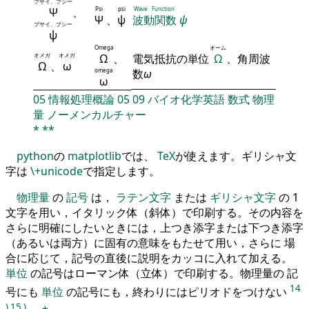
プサイ、プシー
Ψ
、
Psi
psi
Wave Function
Ψ
、
ψ
波動関数
ψ
プサイ、プシー
ψ
Omega
オーム
オメガ
オメガ
Ω
、
電気抵抗の単位
Ω
、角周波
Ω
、
ω
omega
数
ω
ω
05
情報処理概論
05
09
バイオ化学英語
数式
物理
量
ノーメンカルチャー
*
**
python
の
matplotlib
では、
TeX
が使えます。ギリシャ文
字は
\+unicode
で指定します。
物理量
の
記号
は，
ラテン文字
または
ギリシャ文字
の 1
文字を用い，イタリック体（斜体）で印刷する。その内容を
さらに明確にしたいときには，上つき添字または下つき添字
（あるいは両方）に固有の意味をもたせて用い，さらに 場
合に応じて，記号の直後に説明をカッコに入れて加える。
単位
の記号はローマン体（立体）で印刷する。物理量の 記
14
号にも
単位
の記号にも，終わりにはピリオドをつけない
)
15
)