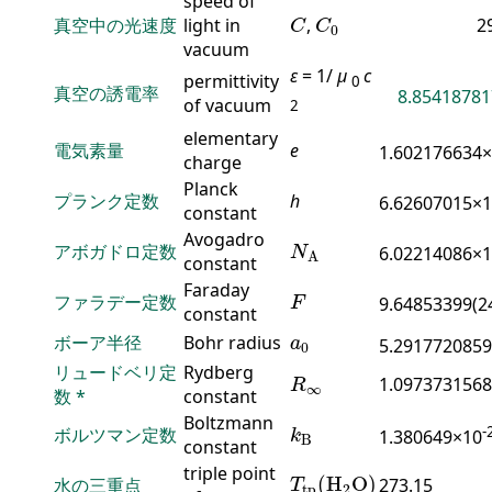
speed of
C
C
0
真空中の光速度
light in
,
2
C
C
0
vacuum
ε
= 1/
μ
c
permittivity
0
真空の誘電率
8.85418781
of vacuum
2
elementary
電気素量
e
1.602176634
charge
Planck
プランク定数
h
6.62607015×
constant
N
A
Avogadro
アボガドロ定数
6.02214086×
N
A
constant
F
Faraday
ファラデー定数
9.64853399(2
F
constant
a
0
ボーア半径
Bohr radius
a
5.2917720859
0
R
∞
リュードベリ定
Rydberg
1.0973731568
R
∞
数
*
constant
k
B
Boltzmann
-
ボルツマン定数
1.380649×10
k
B
constant
T
tp
(
H
2
O
)
triple point
(
H
O
)
水の三重点
273.15
T
tp
2