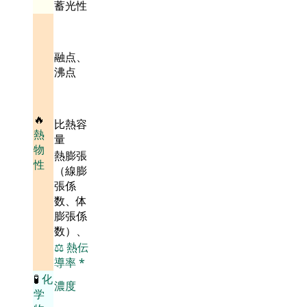
蓄光性
融点、
沸点
🔥
比熱容
熱
量
物
熱膨張
性
（線膨
張係
数、体
膨張係
数）、
⚖️
熱伝
導率
*
🧪
化
濃度
学