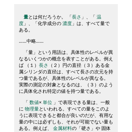
量
とは何だろうか。 「
長さ
」、「
温
度
」、「化学成分の
濃度
」は、すべて量で
ある。
……中略……
「量」という用語は、具体性のレベルが異
なるいくつかの概念を表すことがある。例え
ば （１）
長さ
（２）円の直径（３）ある金
属シリンダの直径は、すべて長さの次元を持
つ量であるが、具体性のレベルが異なる。
実際の測定の対象となるのは、（３）のよう
に具体化され特定の値を持つ量である。
「
数値
×
単位
」で表現できる量は、一般
に
物理量
といわれる。すべての量をこのよ
うに表現できると都合が良いのだが、有用な
量の中には必ずしも、それが可能でない量も
ある。例えば、
金属材料
の「硬さ」や 固体