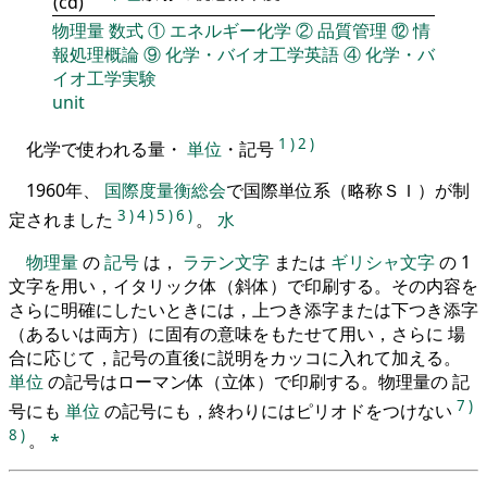
(cd)
物理量
数式
①
エネルギー化学
②
品質管理
⑫
情
報処理概論
⑨
化学・バイオ工学英語
④
化学・バ
イオ工学実験
unit
1
)
2
)
化学で使われる量・
単位
・記号
1960年、
国際度量衡総会
で国際単位系（略称ＳＩ）が制
3
)
4
)
5
)
6
)
定されました
。
水
物理量
の
記号
は，
ラテン文字
または
ギリシャ文字
の 1
文字を用い，イタリック体（斜体）で印刷する。その内容を
さらに明確にしたいときには，上つき添字または下つき添字
（あるいは両方）に固有の意味をもたせて用い，さらに 場
合に応じて，記号の直後に説明をカッコに入れて加える。
単位
の記号はローマン体（立体）で印刷する。物理量の 記
7
)
号にも
単位
の記号にも，終わりにはピリオドをつけない
8
)
。
*