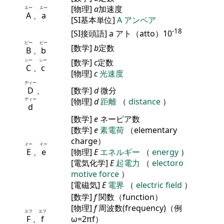
[物理]
a
加速度
エー
エー
A
、
a
[SI基本単位]
A
アンペア
-18
[SI接頭語] a アト（atto）10
ビー
ビー
[数学]
b
定数
B
、
b
シー
シー
[数学]
c
定数
C
、
c
[物理]
c
光速度
ディー
D
、
[数学]
d
微分
ディー
[物理]
d
距離
（
distance
）
d
[数学]
e
ネーピア数
[数学]
e
素電荷
（elementary
charge）
イー
イー
E
、
e
[物理]
E
エネルギー
（
energy
）
[電気化学]
E
起電力
（
electoro
motive force
）
[電磁気]
E
電界
（
electric field
）
[数学]
f
関数（function）
[物理]
f
周波数(frequency)（例
エフ
エフ
F
、
f
ω=2πf）