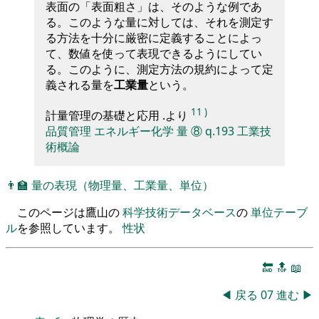
表面の「表面粗さ」は、そのような例であ
る。このような量に対しては、それを測定す
る方法を十分に厳密に定義することによっ
て、数値を使って表現できるようにしてい
る。このように、測定方法の規約によって定
義される量を
工業量
という。
11
)
計量管理の基礎と応用 .より
品質管理
エネルギー化学
量
⑧
q.193
工業技
術概論
👨‍🏫
量の表現（物理量、工業量、単位）
このページは鷹山の
科学技術データベース
の
単位テーブ
ル
を参照しています。
性状
🔚
🔝
📖
◀
戻る
07
進む
▶