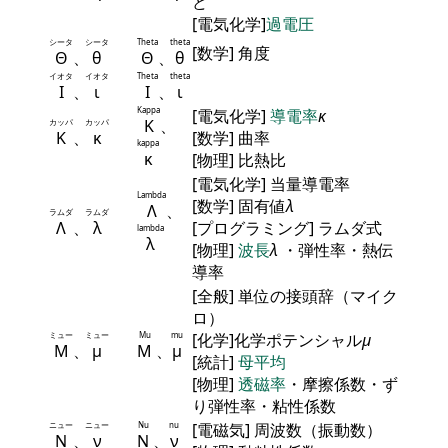
ど
[電気化学]
過電圧
シータ
シータ
Theta
theta
[数学] 角度
Θ
、
θ
Θ
、
θ
イオタ
イオタ
Theta
theta
Ι
、
ι
Ι
、
ι
Kappa
[電気化学]
導電率
κ
Κ
、
カッパ
カッパ
Κ
、
κ
[数学] 曲率
kappa
κ
[物理] 比熱比
[電気化学] 当量導電率
Lambda
[数学] 固有値
λ
Λ
、
ラムダ
ラムダ
Λ
、
λ
[プログラミング] ラムダ式
lambda
λ
[物理]
波長
λ
・弾性率・熱伝
導率
[全般] 単位の接頭辞（マイク
ロ）
ミュー
ミュー
Mu
mu
[化学]化学ポテンシャル
μ
Μ
、
μ
Μ
、
μ
[統計]
母平均
[物理]
透磁率
・摩擦係数・ず
り弾性率・粘性係数
ニュー
ニュー
Nu
nu
[電磁気] 周波数（振動数）
Ν
、
ν
Ν
、
ν