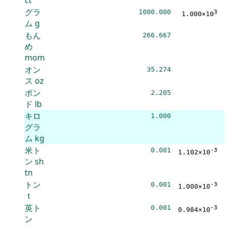
グラ
1000.000
3
1.000×10
ム
g
もん
266.667
め
mom
オン
35.274
ス
oz
ポン
2.205
ド
lb
キロ
1.000
グラ
ム
kg
米ト
0.001
-3
1.102×10
ン
sh
tn
トン
0.001
-3
1.000×10
ｔ
英ト
0.001
-3
0.984×10
ン