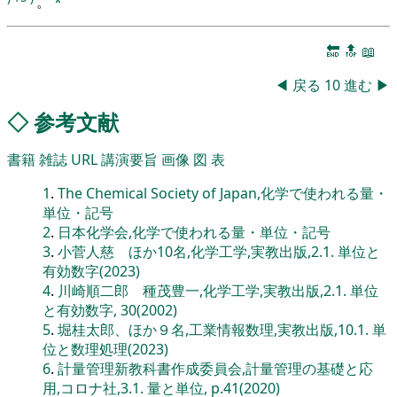
。
*
🔚
🔝
📖
◀
戻る
10
進む
▶
◇
参考文献
書籍
雑誌
URL
講演要旨
画像
図
表
1
.
The Chemical Society of Japan,化学で使われる量・
単位・記号
2
.
日本化学会,化学で使われる量・単位・記号
3
.
小菅人慈 ほか10名,化学工学,実教出版,2.1. 単位と
有効数字(2023)
4
.
川崎順二郎 種茂豊一,化学工学,実教出版,2.1. 単位
と有効数字, 30(2002)
5
.
堀桂太郎、ほか９名,工業情報数理,実教出版,10.1. 単
位と数理処理(2023)
6
.
計量管理新教科書作成委員会,計量管理の基礎と応
用,コロナ社,3.1. 量と単位, p.41(2020)