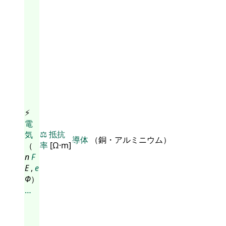
⚡
電
⚖️
抵抗
気
導体
（銅・アルミニウム）
率
[Ω·m]
（
n
F
E
,
e
Φ
）
…