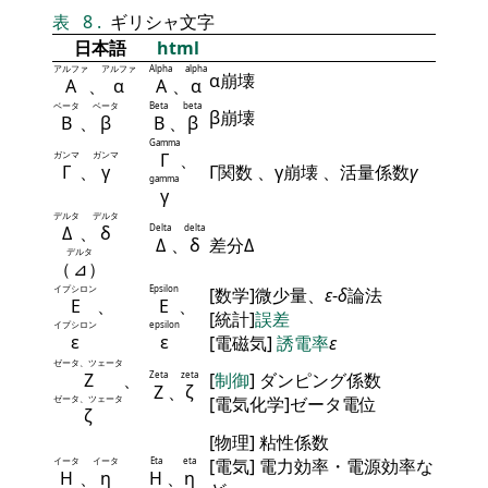
表
8
.
ギリシャ文字
日本語
html
アルファ
アルファ
Alpha
alpha
α崩壊
Α
、
α
Α
、
α
ベータ
ベータ
Beta
beta
β崩壊
Β
、
β
Β
、
β
Gamma
ガンマ
ガンマ
Γ
、
Γ
、
γ
Γ関数 、γ崩壊 、活量係数
γ
gamma
γ
デルタ
デルタ
Δ
、
δ
Delta
delta
Δ
、
δ
差分Δ
デルタ
（
⊿
）
イプシロン
Epsilon
[数学]微少量、
ε
-
δ
論法
Ε
、
Ε
、
[統計]
誤差
イプシロン
epsilon
ε
ε
[電磁気]
誘電率
ε
ゼータ、ツェータ
Ζ
、
Zeta
zeta
[
制御
] ダンピング係数
Ζ
、
ζ
ゼータ、ツェータ
[電気化学]ゼータ電位
ζ
[物理] 粘性係数
イータ
イータ
Eta
eta
[電気] 電力効率・電源効率な
Η
、
η
Η
、
η