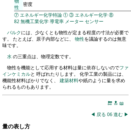
物
密度
性
⑦
エネルギー化学特論
①
③
エネルギー化学
⑧
82
無機工業化学
導電率
メーター
センサー
バルク
には、少なくとも物性が定まる程度の寸法が必要で
す。 たとえば、原子内部などに、
物性
を議論するのは無意
味です。
水
の三重点は、物理定数です。
物性を機能として応用する材料は量に依存しないので
ファ
インケミカル
と 呼ばれたりします。 化学工業の製品には、
機能性材料ばかりでなく、
建築材料
や紙のように量を求め
られるものもあります。
🔚
🔝
📖
◀
戻る
06
進む
▶
量の表し方