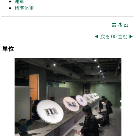
連量
標準体重
🔚
🔝
📖
◀
戻る
00
進む
▶
単位