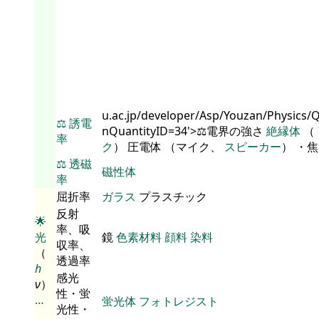
u.ac.jp/developer/Asp/Youzan/Physics/
⚖️
誘電
nQuantityID=34'>⚖️電界の強さ
絶縁体
（
率
ク
） 圧電体 （マイク、
スピーカー
） ・
⚖️
透磁
磁性体
率
屈折率
ガラス
プラスチック
反射
🌟
率、吸
光
鏡
色素材料
顔料
染料
収率、
（
透過率
h
感光
ν
）
性・蛍
…
蛍光体
フォトレジスト
光性・