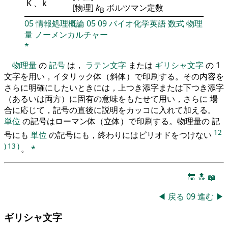
K
、
k
[物理]
k
ボルツマン定数
B
05
情報処理概論
05
09
バイオ化学英語
数式
物理
量
ノーメンカルチャー
*
物理量
の
記号
は，
ラテン文字
または
ギリシャ文字
の 1
文字を用い，イタリック体（斜体）で印刷する。その内容を
さらに明確にしたいときには，上つき添字または下つき添字
（あるいは両方）に固有の意味をもたせて用い，さらに 場
合に応じて，記号の直後に説明をカッコに入れて加える。
単位
の記号はローマン体（立体）で印刷する。物理量の 記
12
号にも
単位
の記号にも，終わりにはピリオドをつけない
)
13
)
。
*
🔚
🔝
📖
◀
戻る
09
進む
▶
ギリシャ文字