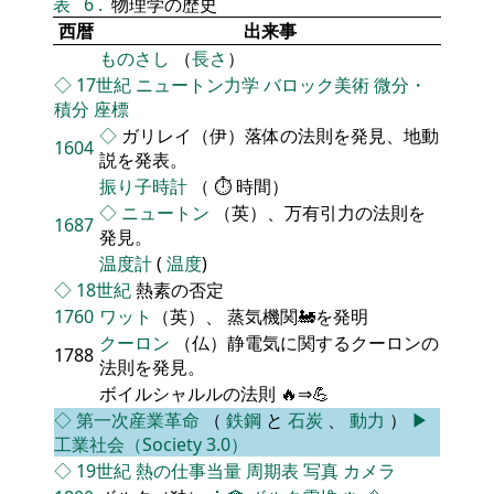
表
6
.
物理学の歴史
西暦
出来事
ものさし
（
長さ
）
◇
17世紀
ニュートン力学
バロック美術
微分・
積分
座標
◇
ガリレイ（伊）落体の法則を発見、地動
1604
説を発表。
振り子時計
（ ⏱ 時間）
◇
ニュートン
（英）、万有引力の法則を
1687
発見。
温度計
(
温度
)
◇
18世紀
熱素の否定
1760
ワット
（英）、 蒸気機関🚂を発明
クーロン
（仏）静電気に関するクーロンの
1788
法則を発見。
ボイルシャルルの法則 🔥⇒💪
◇
第一次産業革命
（
鉄鋼
と
石炭
、
動力
）
▶
工業社会（Society 3.0）
◇
19世紀
熱の仕事当量
周期表
写真
カメラ