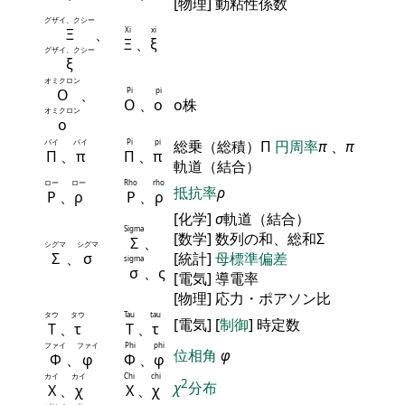
[物理] 動粘性係数
グザイ、クシー
Ξ
、
Xi
xi
Ξ
、
ξ
グザイ、クシー
ξ
オミクロン
Ο
、
Pi
pi
Ο
、
ο
ο株
オミクロン
ο
パイ
パイ
Pi
pi
総乗（総積）Π
円周率
π
、
π
Π
、
π
Π
、
π
軌道（結合）
ロー
ロー
Rho
rho
抵抗率
ρ
Ρ
、
ρ
Ρ
、
ρ
[化学]
σ
軌道（結合）
Sigma
[数学] 数列の和、総和Σ
Σ
、
シグマ
シグマ
Σ
、
σ
[統計]
母標準偏差
sigma
σ
、ς
[電気] 導電率
[物理] 応力・ポアソン比
タウ
タウ
Tau
tau
[電気] [
制御
] 時定数
Τ
、
τ
Τ
、
τ
ファイ
ファイ
Phi
phi
位相角
φ
Φ
、
φ
Φ
、
φ
カイ
カイ
Chi
chi
2
χ
分布
Χ
、
χ
Χ
、
χ