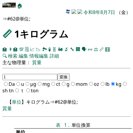
🏠
令和8年8月7日
（金）
⇒#62@単位;
📏
1キログラム
🏫
👨‍🏫
💯
🗒️
📈
📉
🏞
🧪
🧬
🚂
🔬
🔧
🏢
🗣️
👀
⚖️
📏
🧮
🔍
検索
編集
情報編集
詳細
主な物理量：
質量
Da
u
μg
mg
ct
g
mom
oz
lb
kg
sh tn
ｔ
ton
【
単位
】キログラム⇒#62@単位;
質量
表
1
.
単位換算
単位