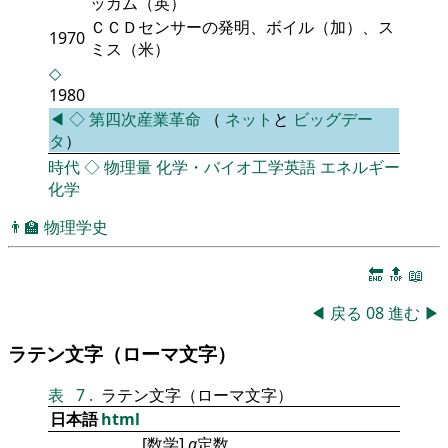
ッカム（英）
ＣＣＤセンサーの発明、ボイル（加）、ス
1970
ミス（米）
◇
1980
◀
◇
第四次産業革命
（
ネット
と
ビッグデー
タ
）
時代
◇
物理量
化学・バイオ工学英語
エネルギー
化学
👨‍🏫
物理学史
🔚
🔝
📖
◀
戻る
08
進む
▶
ラテン文字（ローマ文字）
表
7
.
ラテン文字（ローマ文字）
日本語
html
[数学]
a
定数