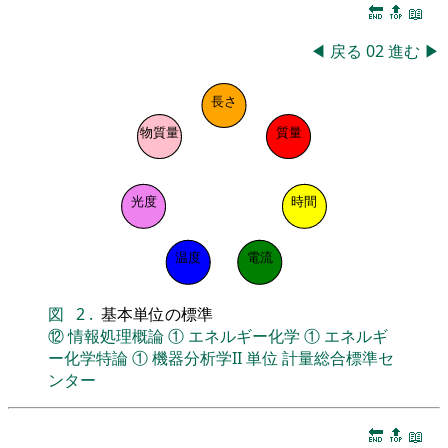
🔚
🔝
📖
◀
戻る
02
進む
▶
長さ
物質量
質量
光度
時間
温度
電流
図
2
.
基本単位の標準
⑫
情報処理概論
①
エネルギー化学
①
エネルギ
ー化学特論
①
機器分析学II
単位
計量総合標準セ
ンター
🔚
🔝
📖