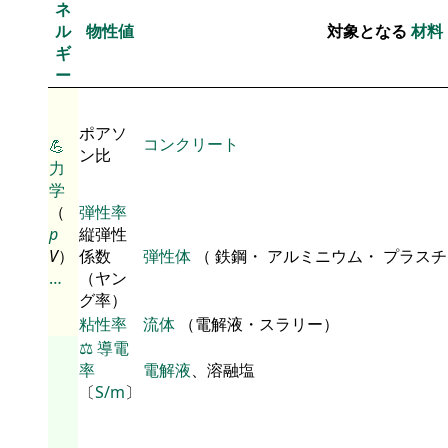
ネ
ル
物性値
対象となる
材料
ギ
ー
ポアソ
コンクリート
💪
ン比
力
学
（
弾性率
p
縦弾性
V
）
係数
弾性体
（ 鉄鋼・ アルミニウム・ プラス
…
（ヤン
グ率）
粘性率
流体
（電解液・スラリー）
⚖️
導電
率
電解液
、溶融塩
〔
S/m
〕