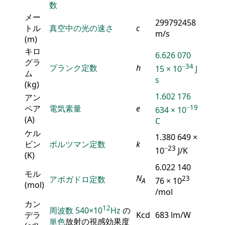
数
メー
299792458
トル
真空中の光の速さ
c
m/s
(m)
キロ
6.626 070
グラ
−34
プランク定数
h
15 × 10
J
ム
s
(kg)
1.602 176
アン
ペア
電気素量
e
−19
634 × 10
(A)
C
ケル
1.380 649 ×
ビン
ボルツマン定数
k
−23
10
J/K
(K)
6.022 140
モル
N
アボガドロ定数
23
76 × 10
A
(mol)
/mol
カン
12
周波数
540×10
Hz
の
デラ
Kcd
683 lm/W
単色
放射の視感効果度