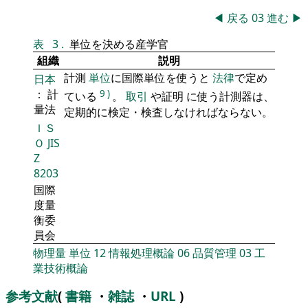
◀
戻る
03
進む
▶
表
3
.
単位を決める産学官
組織
説明
計測
単位
に国際単位を使うと
法律
で定め
日本
： 計
9
)
ている
。
取引
や証明 に使う計測器は、
量法
定期的に検定・検査しなければならない。
ＩＳ
Ｏ
JIS
Z
8203
国際
度量
衡委
員会
物理量
単位
12
情報処理概論
06
品質管理
03
工
業技術概論
参考文献
(
書籍
・
雑誌
・
URL
)