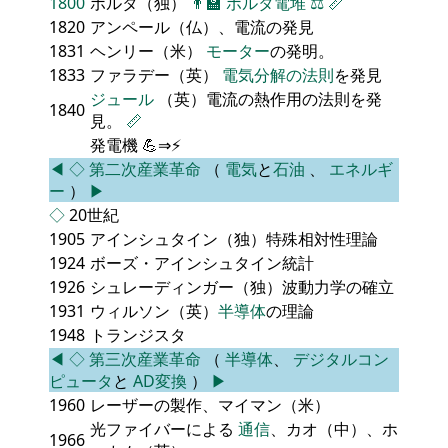
1800
ボルタ（独）
👨‍🏫
ボルタ電堆
⚖️
📏
1820
アンペール（仏）、電流の発見
1831
ヘンリー（米）
モーター
の発明。
1833
ファラデー（英）
電気分解の法則
を発見
ジュール
（英）電流の熱作用の法則を発
1840
見。
📏
発電機 💪⇒⚡
◀
◇
第二次産業革命
（
電気
と
石油
、
エネルギ
ー
）
▶
◇
20世紀
1905
アインシュタイン（独）特殊相対性理論
1924
ボーズ・アインシュタイン統計
1926
シュレーディンガー（独）波動力学の確立
1931
ウィルソン（英）
半導体
の理論
1948
トランジスタ
◀
◇
第三次産業革命
（
半導体
、
デジタルコン
ピュータ
と
AD変換
）
▶
1960
レーザーの製作、マイマン（米）
光ファイバーによる
通信
、カオ（中）、ホ
1966