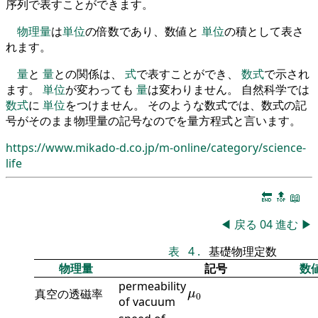
序列で表すことができます。
物理量
は
単位
の倍数であり、数値と
単位
の積として表さ
れます。
量
と
量
との関係は、
式
で表すことができ、
数式
で示され
ます。
単位
が変わっても
量
は変わりません。 自然科学では
数式
に
単位
をつけません。 そのような数式では、数式の記
号がそのまま物理量の記号なのでを量方程式と言います。
https://www.mikado-d.co.jp/m-online/category/science-
life
🔚
🔝
📖
◀
戻る
04
進む
▶
表
4
.
基礎物理定数
物理量
記号
数
permeability
μ
0
真空の透磁率
μ
0
of vacuum