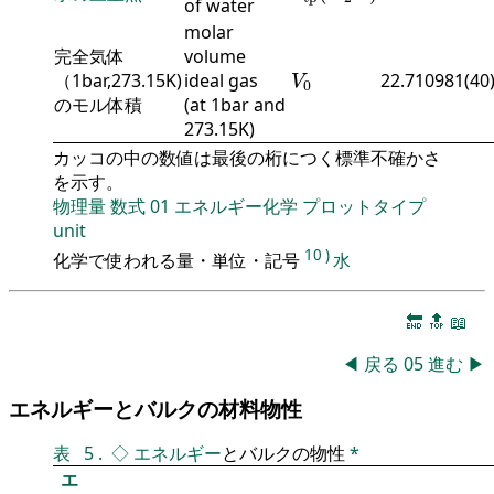
of water
molar
完全気体
volume
V
0
（1bar,273.15K)
ideal gas
22.710981(40
V
0
のモル体積
(at 1bar and
273.15K)
カッコの中の数値は最後の桁につく標準不確かさ
を示す。
物理量
数式
01
エネルギー化学
プロットタイプ
unit
10
)
化学で使われる量・単位・記号
水
🔚
🔝
📖
◀
戻る
05
進む
▶
エネルギーとバルクの材料物性
表
5
.
◇
エネルギー
とバルクの物性
*
エ