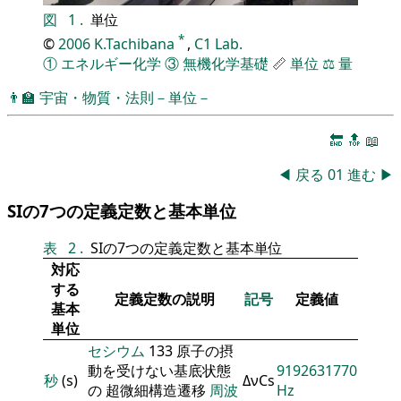
図
1
.
単位
*
©
2006
K.Tachibana
,
C1 Lab.
①
エネルギー化学
③
無機化学基礎
📏
単位
⚖️
量
👨‍🏫
宇宙・物質・法則－単位－
🔚
🔝
📖
◀
戻る
01
進む
▶
SIの7つの定義定数と基本単位
表
2
.
SIの7つの定義定数と基本単位
対応
する
定義定数の説明
記号
定義値
基本
単位
セシウム
133 原子の摂
動を受けない基底状態
9192631770
秒
(s)
ΔνCs
の 超微細構造遷移
周波
Hz