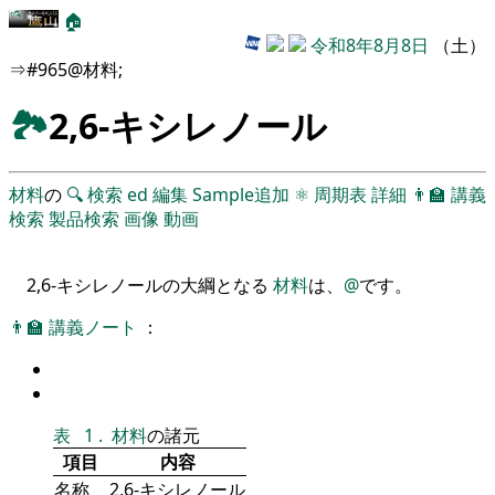
🏠
令和8年8月8日
（土）
⇒#965@材料;
🏞
2,6-キシレノール
材料
の
🔍
検索
ed
編集
Sample追加
⚛
周期表
詳細
👨‍🏫
講義
検索
製品検索
画像
動画
2,6-キシレノールの大綱となる
材料
は、
@
です。
👨‍🏫
講義ノート
：
表
1
.
材料
の諸元
項目
内容
名称
2,6-キシレノール