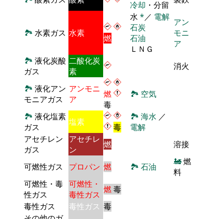
冷却
・分留
水
*
／
電解
アン
石炭
🏞
水素ガス
水素
モニ
燃
石油
ア
ＬＮＧ
🏞
液化炭酸
二酸化炭
消火
ガス
素
🏞
液化アン
アンモニ
燃
🏞
空気
モニアガス
ア
毒
🏞
液化塩素
🏞
海水
／
塩素
ガス
毒
電解
アセチレン
アセチレ
燃
溶接
ガス
ン
🚂
燃
可燃性ガス
プロパン
燃
🏞
石油
料
可燃性・毒
可燃性・
燃
毒
性ガス
毒性ガス
毒性ガス
毒性ガス
毒
その他のガ