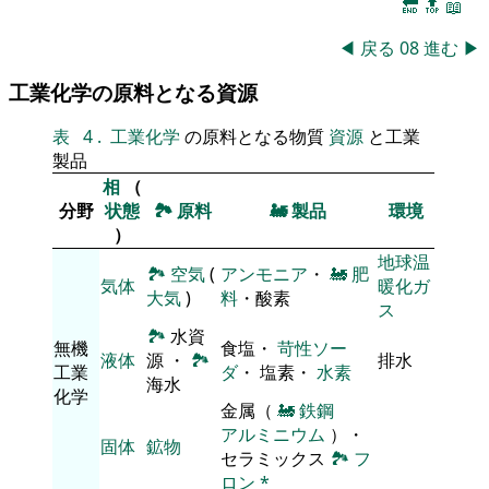
🔚
🔝
📖
◀
戻る
08
進む
▶
工業化学の原料となる資源
表
4
.
工業化学
の原料となる物質
資源
と工業
製品
相
（
分野
状態
🏞
原料
🚂
製品
環境
）
地球温
🏞
空気
(
アンモニア
・
🚂
肥
気体
暖化ガ
大気
)
料
・酸素
ス
🏞
水資
無機
食塩・
苛性ソー
液体
源 ・
🏞
排水
工業
ダ
・ 塩素・
水素
海水
化学
金属（
🚂
鉄鋼
アルミニウム
）・
固体
鉱物
セラミックス
🏞
フ
ロン
*