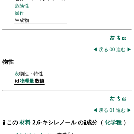
危険性
操作
生成物
🔚
🔝
📖
◀
戻る
00
進む
▶
物性
表
物性・特性
id
物理量
数値
🔚
🔝
📖
◀
戻る
01
進む
▶
🧪 この
材料
2,6-キシレノール の🧪成分（
化学種
）