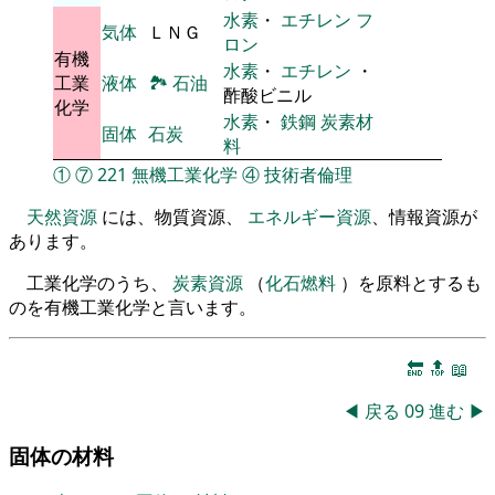
水素
・
エチレン
フ
気体
ＬＮＧ
ロン
有機
水素
・
エチレン
・
工業
液体
🏞
石油
酢酸ビニル
化学
水素
・
鉄鋼
炭素材
固体
石炭
料
①
⑦
221
無機工業化学
④
技術者倫理
天然資源
には、物質資源、
エネルギー資源
、情報資源が
あります。
工業化学のうち、
炭素資源
（
化石燃料
）を原料とするも
のを有機工業化学と言います。
🔚
🔝
📖
◀
戻る
09
進む
▶
固体の材料