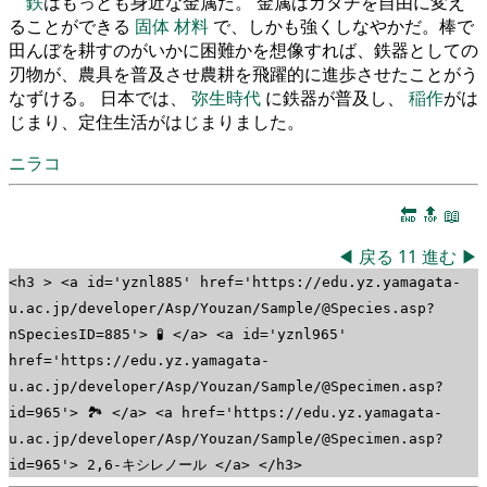
鉄
はもっとも身近な金属だ。 金属はカタチを自由に変え
ることができる
固体
材料
で、しかも強くしなやかだ。棒で
田んぼを耕すのがいかに困難かを想像すれば、鉄器としての
刃物が、農具を普及させ農耕を飛躍的に進歩させたことがう
なずける。 日本では、
弥生時代
に鉄器が普及し、
稲作
がは
じまり、定住生活がはじまりました。
ニラコ
🔚
🔝
📖
◀
戻る
11
進む
▶
<h3 > <a id='yznl885' href='https://edu.yz.yamagata-
u.ac.jp/developer/Asp/Youzan/Sample/@Species.asp?
nSpeciesID=885'> 🧪 </a> <a id='yznl965'
href='https://edu.yz.yamagata-
u.ac.jp/developer/Asp/Youzan/Sample/@Specimen.asp?
id=965'> 🏞 </a> <a href='https://edu.yz.yamagata-
u.ac.jp/developer/Asp/Youzan/Sample/@Specimen.asp?
id=965'> 2,6-キシレノール </a> </h3>