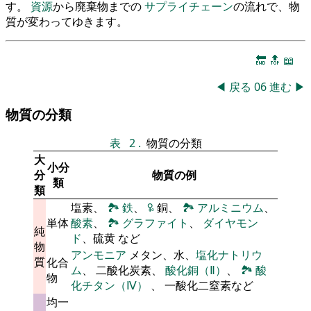
す。
資源
から廃棄物までの
サプライチェーン
の流れで、物
質が変わってゆきます。
🔚
🔝
📖
◀
戻る
06
進む
▶
物質の分類
表
2
.
物質の分類
大
小分
分
物質の例
類
類
塩素、
🏞
鉄
、
🜠
銅、
🏞
アルミニウム
、
単体
酸素
、
🏞
グラファイト
、
ダイヤモン
純
ド
、硫黄 など
物
アンモニア
メタン、水、
塩化ナトリウ
質
化合
ム
、 二酸化炭素、
酸化銅（Ⅱ）
、
🏞
酸
物
化チタン（Ⅳ）
、 一酸化二窒素など
均一