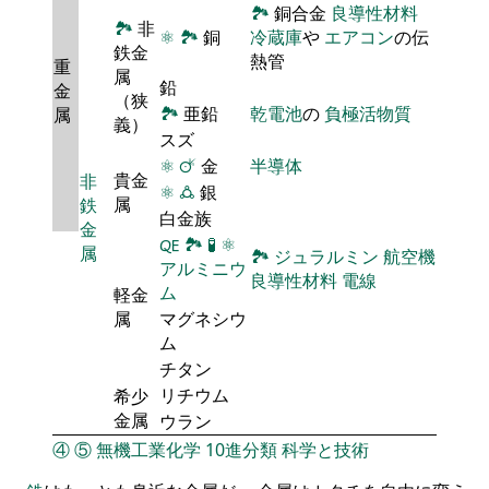
🏞
銅合金
良導性材料
🏞
非
⚛
🏞
銅
冷蔵庫
や
エアコン
の伝
鉄金
熱管
重
属
鉛
金
（狭
🏞
亜鉛
乾電池
の
負極活物質
属
義）
スズ
⚛
🜚
金
半導体
貴金
非
⚛
🜛
銀
属
鉄
白金族
金
🜀
🏞
🧪
⚛
属
🏞
ジュラルミン
航空機
アルミニウ
良導性材料
電線
ム
軽金
属
マグネシウ
ム
チタン
リチウム
希少
金属
ウラン
④
⑤
無機工業化学
10進分類
科学と技術