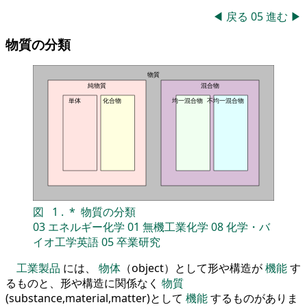
◀
戻る
05
進む
▶
物質の分類
物質
純物質
混合物
単体
化合物
均一混合物
不均一混合物
図
1
.
*
物質の分類
03
エネルギー化学
01
無機工業化学
08
化学・バ
イオ工学英語
05
卒業研究
工業製品
には、
物体
（object）として形や構造が
機能
す
るものと、形や構造に関係なく
物質
(substance,material,matter)として
機能
するものがありま