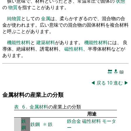
狭い意味で、材料といったとき、常温常圧で固体の
状態
の
物質
を指すことがあります。
純物質
としての
金属
は、柔らかすぎるので、混合物の合
金が使われます。広い意味での混合物の固体材料を複合材料
と呼ぶことがあります。
機能性材料
と
建築材料
があります。
機能性材料
には、 良
導体、絶縁材料、誘電材料、
磁性材料
、半導体材料などが
あります。
🔚
🔝
📖
◀
戻る
10
進む
▶
金属材料の産業上の分類
表
6
.
金属材料
の産業上の分類
用途
鉄
鉄合金
磁性材料
モータ
鉄鋼
⚛
鉄
鋼
ー