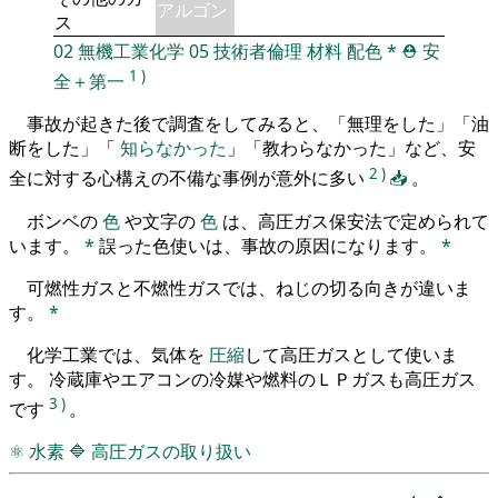
アルゴン
ス
02
無機工業化学
05
技術者倫理
材料
配色
*
⛑️
安
1
)
全＋第一
事故が起きた後で調査をしてみると、「無理をした」「油
断をした」「
知らなかった
」「教わらなかった」など、安
2
)
全に対する心構えの不備な事例が意外に多い
📥
。
ボンベの
色
や文字の
色
は、高圧ガス保安法で定められて
います。
*
誤った色使いは、事故の原因になります。
*
可燃性ガスと不燃性ガスでは、ねじの切る向きが違いま
す。
*
化学工業では、気体を
圧縮
して高圧ガスとして使いま
す。 冷蔵庫やエアコンの冷媒や燃料のＬＰガスも高圧ガス
3
)
です
。
⚛
水素
🔷
高圧ガスの取り扱い