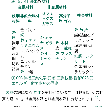
表
5
.
41
固体
の
材料
金属材料
非金属材料
セラミ
複合材料
鉄鋼
非鉄金属材
高分子
ックス
材料
料
🏞
ゴム
ガラス
金・銀 ・
🏞
🚂
紙
🏞
銅
繊維強化プ
鉄
🏞
石材
🏞
🧪
⚛
ア
ラスチック
炭素
🏞
ガラ
🏞
木材
・
ルミニウム
繊維強化金
鋼
ス
皮・
繊維
マグネシウ
属
合金
🏞
セラ
🏞
プラス
ム
鉄筋コンク
鋼
ミック
チック
ニッケル
リート
鋳鉄
ス
チタン
金属強化セ
鋳鋼
🏞
亜鉛
ラミックス
①
008
無機工業化学
②
⑧
工業技術概論2023
③
エネルギー化学
材料の歴史
製品
の源になる
固体
を材料と言います。 材料は、その材
4
)
質の違いにより金属材料と非金属材料に分類されます
。