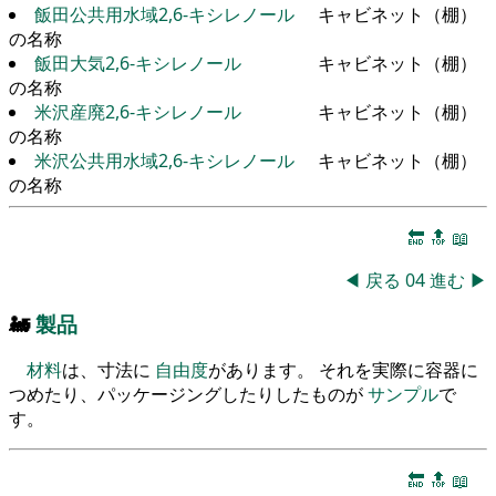
飯田公共用水域2,6-キシレノール
キャビネット（棚）
の名称
飯田大気2,6-キシレノール
キャビネット（棚）
の名称
米沢産廃2,6-キシレノール
キャビネット（棚）
の名称
米沢公共用水域2,6-キシレノール
キャビネット（棚）
の名称
🔚
🔝
📖
◀
戻る
04
進む
▶
🚂
製品
材料
は、寸法に
自由度
があります。 それを実際に容器に
つめたり、パッケージングしたりしたものが
サンプル
で
す。
🔚
🔝
📖