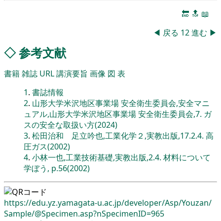
🔚
🔝
📖
◀
戻る
12
進む
▶
◇
参考文献
書籍
雑誌
URL
講演要旨
画像
図
表
1
.
書誌情報
2
.
山形大学米沢地区事業場 安全衛生委員会,安全マニ
ュアル,山形大学米沢地区事業場 安全衛生委員会,7. ガ
スの安全な取扱い方(2024)
3
.
松田治和 足立吟也,工業化学２,実教出版,17.2.4. 高
圧ガス(2002)
4
.
小林一也,工業技術基礎,実教出版,2.4. 材料について
学ぼう, p.56(2002)
https://edu.yz.yamagata-u.ac.jp/
developer/
Asp/
Youzan/
Sample/
@Specimen.asp?nSpecimenID=965