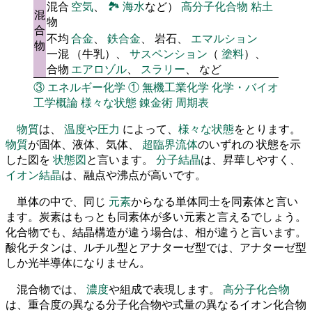
混合
空気
、
🏞
海水
など）
高分子化合物
粘土
混
物
合
不均
合金
、
鉄合金
、 岩石、
エマルション
物
一混
（牛乳）、
サスペンション
（
塗料
）、
合物
エアロゾル
、
スラリー
、 など
③
エネルギー化学
①
無機工業化学
化学・バイオ
工学概論
様々な状態
錬金術
周期表
物質
は、
温度や圧力
によって、
様々な状態
をとります。
物質
が固体、液体、気体、
超臨界流体
のいずれの 状態を示
した図を
状態図
と言います。
分子結晶
は、昇華しやすく、
イオン結晶
は、融点や沸点が高いです。
単体の中で、同じ
元素
からなる単体同士を同素体と言い
ます。炭素はもっとも同素体が多い元素と言えるでしょう。
化合物でも、結晶構造が違う場合は、相が違うと言います。
酸化チタンは、ルチル型とアナターゼ型では、アナターゼ型
しか光半導体になりません。
混合物では、
濃度
や組成で表現します。
高分子化合物
は、重合度の異なる分子化合物や式量の異なるイオン化合物