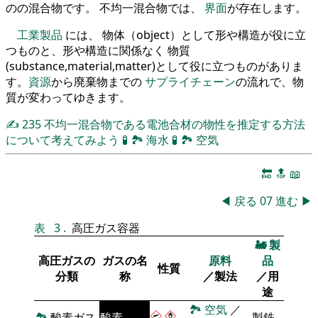
のの混合物です。 不均一混合物では、
界面
が存在します。
工業製品
には、 物体（object）として形や構造が役に立
つものと、形や構造に関係なく 物質
(substance,material,matter)として役に立つものがありま
す。
資源
から廃棄物までの
サプライチェーン
の流れで、物
質が変わってゆきます。
✍
235
不均一混合物である電池合材の物性を推定する方法
について考えてみよう
🧪
🏞
海水
🧪
🏞
空気
🔚
🔝
📖
◀
戻る
07
進む
▶
表
3
.
高圧ガス容器
🚂
製
高圧ガスの
ガスの名
原料
品
性質
分類
称
／製法
／用
途
🏞
空気
／
🏞
酸素ガス
酸素
製鉄