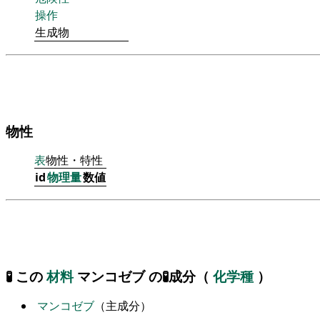
操作
生成物
物性
表
物性・特性
id
物理量
数値
🧪 この
材料
マンコゼブ の🧪成分（
化学種
）
マンコゼブ
（主成分）