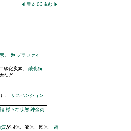
◀
戻る
06
進む
▶
素
、
🏞
グラファイ
 二酸化炭素、
酸化銅
窒素など
乳）、
サスペンション
論
様々な状態
錬金術
物質
が固体、液体、気体、
超