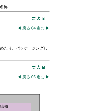
名称
🔚
🔝
📖
◀
戻る
04
進む
▶
つめたり、パッケージングし
🔚
🔝
📖
◀
戻る
05
進む
▶
混合物