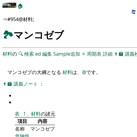
🏠
⇒#954@材料;
🏞
マンコゼブ
材料
の
🔍
検索
ed
編集
Sample追加
⚛
周期表
詳細
👨‍🏫
講義
マンコゼブの大綱となる
材料
は、
@
です。
👨‍🏫
講義ノート
：
表
1
.
材料
の諸元
項目
内容
名称
マンコゼブ
危険性