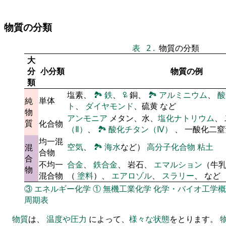
物質の分類
表
2
.
物質の分類
大
分
小分類
物質の例
類
塩素、
🏞
鉄
、
🜠
銅、
🏞
アルミニウム
、
酸
単体
純
ト
、
ダイヤモンド
、硫黄 など
物
アンモニア
メタン、水、
塩化ナトリウム
、
質
化合物
（Ⅱ）
、
🏞
酸化チタン（Ⅳ）
、 一酸化二
均一混
空気
、
🏞
海水
など）
高分子化合物
粘土
混
合物
合
不均一
合金
、
鉄合金
、 岩石、
エマルション
（牛
物
混合物
（
塗料
）、
エアロゾル
、
スラリー
、 など
③
エネルギー化学
①
無機工業化学
化学・バイオ工学概
周期表
物質
は、
温度や圧力
によって、
様々な状態
をとります。