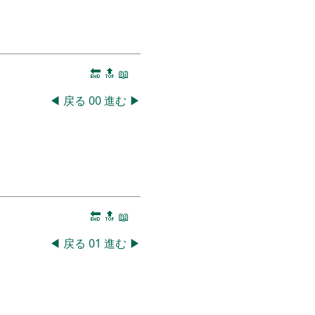
🔚
🔝
📖
◀
戻る
00
進む
▶
🔚
🔝
📖
◀
戻る
01
進む
▶