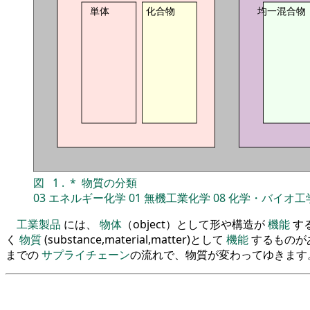
単体
化合物
均一混合物
図
1
.
*
物質の分類
03
エネルギー化学
01
無機工業化学
08
化学・バイオ工
工業製品
には、
物体
（object）として形や構造が
機能
す
く
物質
(substance,material,matter)として
機能
するものが
までの
サプライチェーン
の流れで、物質が変わってゆきます