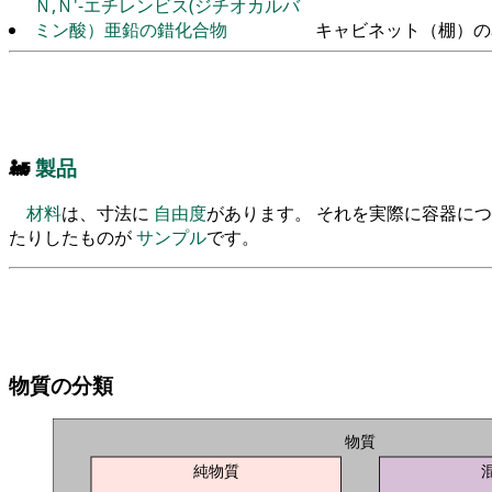
Ｎ,Ｎ'-エチレンビス(ジチオカルバ
ミン酸）亜鉛の錯化合物
キャビネット（棚）の
🚂
製品
材料
は、寸法に
自由度
があります。 それを実際に容器に
たりしたものが
サンプル
です。
物質の分類
物質
純物質