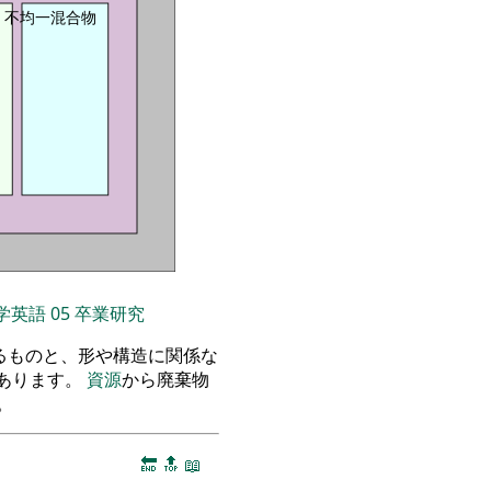
不均一混合物
学英語
05
卒業研究
るものと、形や構造に関係な
あります。
資源
から廃棄物
。
🔚
🔝
📖