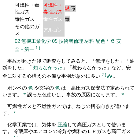
可燃性・毒
可燃性・
燃
毒
性ガス
毒性ガス
毒性ガス
毒性ガス
毒
その他のガ
アルゴン
ス
02
無機工業化学
05
技術者倫理
材料
配色
*
⛑️
安
1
)
全＋第一
事故が起きた後で調査をしてみると、「無理をした」「油
断をした」「
知らなかった
」「教わらなかった」など、安
2
)
全に対する心構えの不備な事例が意外に多い
📥
。
ボンベの
色
や文字の
色
は、高圧ガス保安法で定められて
います。
*
誤った色使いは、事故の原因になります。
*
可燃性ガスと不燃性ガスでは、ねじの切る向きが違いま
す。
*
化学工業では、気体を
圧縮
して高圧ガスとして使いま
す。 冷蔵庫やエアコンの冷媒や燃料のＬＰガスも高圧ガス