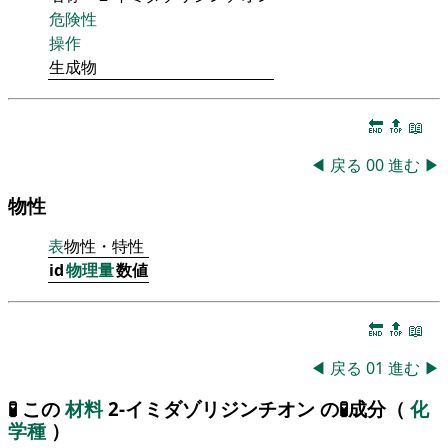
危険性
操作
生成物
🔚
🔝
📖
◀
戻る
00
進む
▶
物性
表
物性・特性
id
物理量
数値
🔚
🔝
📖
◀
戻る
01
進む
▶
🧪 この
材料
2-イミダゾリジンチオン の🧪成分（
化
学種
）