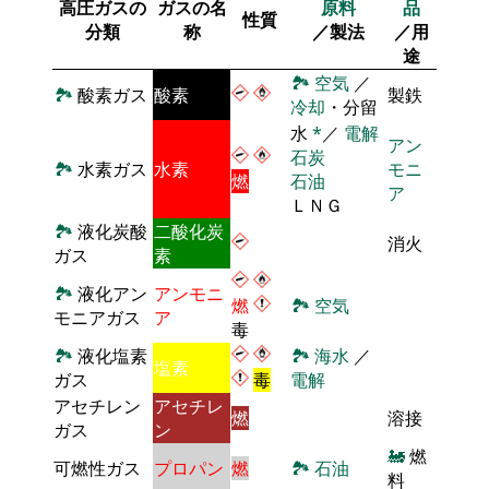
高圧ガスの
ガスの名
原料
品
性質
分類
称
／製法
／用
途
🏞
空気
／
🏞
酸素ガス
酸素
製鉄
冷却
・分留
水
*
／
電解
アン
石炭
🏞
水素ガス
水素
モニ
燃
石油
ア
ＬＮＧ
🏞
液化炭酸
二酸化炭
消火
ガス
素
🏞
液化アン
アンモニ
燃
🏞
空気
モニアガス
ア
毒
🏞
液化塩素
🏞
海水
／
塩素
ガス
毒
電解
アセチレン
アセチレ
燃
溶接
ガス
ン
🚂
燃
可燃性ガス
プロパン
燃
🏞
石油
料