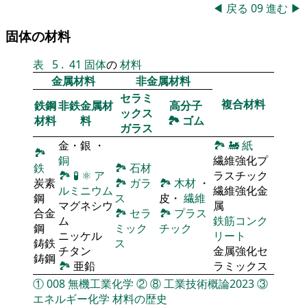
◀
戻る
09
進む
▶
固体の材料
表
5
.
41
固体
の
材料
金属材料
非金属材料
セラミ
複合材料
鉄鋼
非鉄金属材
高分子
ックス
材料
料
🏞
ゴム
ガラス
金・銀 ・
🏞
🚂
紙
🏞
銅
繊維強化プ
鉄
🏞
石材
🏞
🧪
⚛
ア
ラスチック
炭素
🏞
ガラ
🏞
木材
・
ルミニウム
繊維強化金
鋼
ス
皮・
繊維
マグネシウ
属
合金
🏞
セラ
🏞
プラス
ム
鉄筋コンク
鋼
ミック
チック
ニッケル
リート
鋳鉄
ス
チタン
金属強化セ
鋳鋼
🏞
亜鉛
ラミックス
①
008
無機工業化学
②
⑧
工業技術概論2023
③
エネルギー化学
材料の歴史