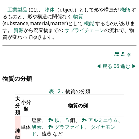
工業製品
には、
物体
（object）として形や構造が
機能
す
るものと、形や構造に関係なく
物質
(substance,material,matter)として
機能
するものがありま
す。
資源
から廃棄物までの
サプライチェーン
の流れで、物
質が変わってゆきます。
🔚
🔝
📖
◀
戻る
06
進む
▶
物質の分類
表
2
.
物質の分類
大
小分
分
物質の例
類
類
塩素、
🏞
鉄
、
🜠
銅、
🏞
アルミニウム
、
単体
酸素
、
🏞
グラファイト
、
ダイヤモン
純
ド
、硫黄 など
物