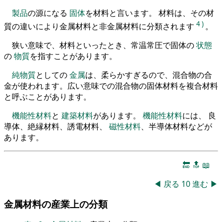
製品
の源になる
固体
を材料と言います。 材料は、その材
4
)
質の違いにより金属材料と非金属材料に分類されます
。
狭い意味で、材料といったとき、常温常圧で固体の
状態
の
物質
を指すことがあります。
純物質
としての
金属
は、柔らかすぎるので、混合物の合
金が使われます。広い意味での混合物の固体材料を複合材料
と呼ぶことがあります。
機能性材料
と
建築材料
があります。
機能性材料
には、 良
導体、絶縁材料、誘電材料、
磁性材料
、半導体材料などが
あります。
🔚
🔝
📖
◀
戻る
10
進む
▶
金属材料の産業上の分類