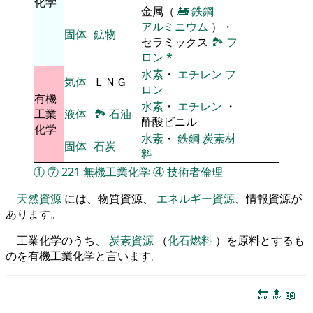
化学
金属（
🚂
鉄鋼
アルミニウム
）・
固体
鉱物
セラミックス
🏞
フ
ロン
*
水素
・
エチレン
フ
気体
ＬＮＧ
ロン
有機
水素
・
エチレン
・
工業
液体
🏞
石油
酢酸ビニル
化学
水素
・
鉄鋼
炭素材
固体
石炭
料
①
⑦
221
無機工業化学
④
技術者倫理
天然資源
には、物質資源、
エネルギー資源
、情報資源が
あります。
工業化学のうち、
炭素資源
（
化石燃料
）を原料とするも
のを有機工業化学と言います。
🔚
🔝
📖