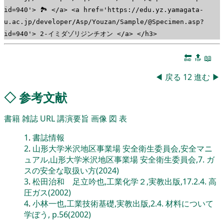
id=940'> 🏞 </a> <a href='https://edu.yz.yamagata-
u.ac.jp/developer/Asp/Youzan/Sample/@Specimen.asp?
id=940'> 2-イミダゾリジンチオン </a> </h3>
🔚
🔝
📖
◀
戻る
12
進む
▶
◇
参考文献
書籍
雑誌
URL
講演要旨
画像
図
表
1
.
書誌情報
2
.
山形大学米沢地区事業場 安全衛生委員会,安全マニ
ュアル,山形大学米沢地区事業場 安全衛生委員会,7. ガ
スの安全な取扱い方(2024)
3
.
松田治和 足立吟也,工業化学２,実教出版,17.2.4. 高
圧ガス(2002)
4
.
小林一也,工業技術基礎,実教出版,2.4. 材料について
学ぼう, p.56(2002)