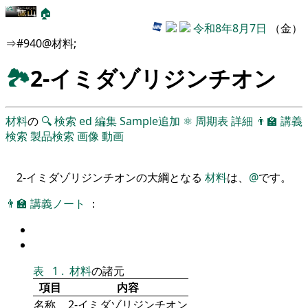
🏠
令和8年8月7日
（金）
⇒#940@材料;
🏞
2-イミダゾリジンチオン
材料
の
🔍
検索
ed
編集
Sample追加
⚛
周期表
詳細
👨‍🏫
講義
検索
製品検索
画像
動画
2-イミダゾリジンチオンの大綱となる
材料
は、
@
です。
👨‍🏫
講義ノート
：
表
1
.
材料
の諸元
項目
内容
名称
2-イミダゾリジンチオン