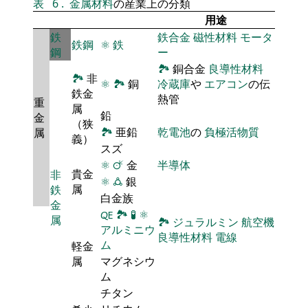
表
6
.
金属材料
の産業上の分類
用途
鉄
鉄合金
磁性材料
モータ
鉄鋼
⚛
鉄
鋼
ー
🏞
銅合金
良導性材料
🏞
非
⚛
🏞
銅
冷蔵庫
や
エアコン
の伝
鉄金
熱管
重
属
鉛
金
（狭
🏞
亜鉛
乾電池
の
負極活物質
属
義）
スズ
⚛
🜚
金
半導体
貴金
非
⚛
🜛
銀
属
鉄
白金族
金
🜀
🏞
🧪
⚛
属
🏞
ジュラルミン
航空機
アルミニウ
良導性材料
電線
ム
軽金
属
マグネシウ
ム
チタン