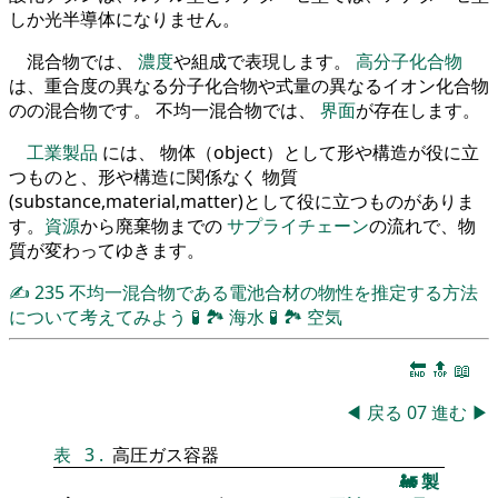
しか光半導体になりません。
混合物では、
濃度
や組成で表現します。
高分子化合物
は、重合度の異なる分子化合物や式量の異なるイオン化合物
のの混合物です。 不均一混合物では、
界面
が存在します。
工業製品
には、 物体（object）として形や構造が役に立
つものと、形や構造に関係なく 物質
(substance,material,matter)として役に立つものがありま
す。
資源
から廃棄物までの
サプライチェーン
の流れで、物
質が変わってゆきます。
✍
235
不均一混合物である電池合材の物性を推定する方法
について考えてみよう
🧪
🏞
海水
🧪
🏞
空気
🔚
🔝
📖
◀
戻る
07
進む
▶
表
3
.
高圧ガス容器
🚂
製