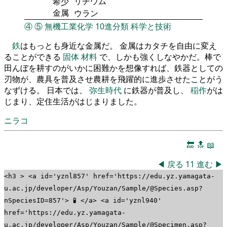
リチウム
希少
金属
ウラン
④
⑤
無機工業化学
10進分類
科学と技術
鉄
はもっとも身近な金属だ。 金属はカタチを自由に変え
ることができる
固体
材料
で、しかも強くしなやかだ。棒で
田んぼを耕すのがいかに困難かを想像すれば、鉄器としての
刃物が、農具を普及させ農耕を飛躍的に進歩させたことがう
なずける。 日本では、
弥生時代
に鉄器が普及し、
稲作
がは
じまり、定住生活がはじまりました。
ニラコ
🔚
🔝
📖
◀
戻る
11
進む
▶
<h3 > <a id='yznl857' href='https://edu.yz.yamagata-
u.ac.jp/developer/Asp/Youzan/Sample/@Species.asp?
nSpeciesID=857'> 🧪 </a> <a id='yznl940'
href='https://edu.yz.yamagata-
u.ac.jp/developer/Asp/Youzan/Sample/@Specimen.asp?