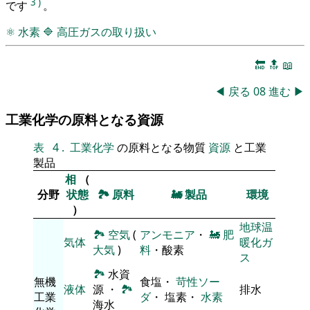
3
)
です
。
⚛
水素
🔷
高圧ガスの取り扱い
🔚
🔝
📖
◀
戻る
08
進む
▶
工業化学の原料となる資源
表
4
.
工業化学
の原料となる物質
資源
と工業
製品
相
（
分野
状態
🏞
原料
🚂
製品
環境
）
地球温
🏞
空気
(
アンモニア
・
🚂
肥
気体
暖化ガ
大気
)
料
・酸素
ス
🏞
水資
無機
食塩・
苛性ソー
液体
源 ・
🏞
排水
工業
ダ
・ 塩素・
水素
海水