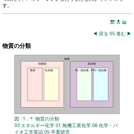
す。
🔚
🔝
📖
◀
戻る
05
進む
▶
物質の分類
物質
純物質
混合物
単体
化合物
均一混合物
不均一混合物
図
1
.
*
物質の分類
03
エネルギー化学
01
無機工業化学
08
化学・バ
イオ工学英語
05
卒業研究