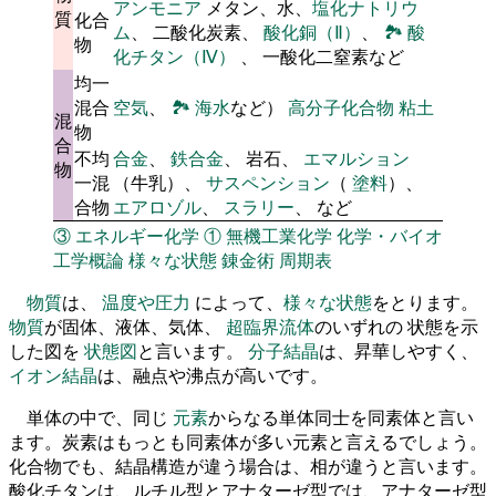
アンモニア
メタン、水、
塩化ナトリウ
質
化合
ム
、 二酸化炭素、
酸化銅（Ⅱ）
、
🏞
酸
物
化チタン（Ⅳ）
、 一酸化二窒素など
均一
混合
空気
、
🏞
海水
など）
高分子化合物
粘土
混
物
合
不均
合金
、
鉄合金
、 岩石、
エマルション
物
一混
（牛乳）、
サスペンション
（
塗料
）、
合物
エアロゾル
、
スラリー
、 など
③
エネルギー化学
①
無機工業化学
化学・バイオ
工学概論
様々な状態
錬金術
周期表
物質
は、
温度や圧力
によって、
様々な状態
をとります。
物質
が固体、液体、気体、
超臨界流体
のいずれの 状態を示
した図を
状態図
と言います。
分子結晶
は、昇華しやすく、
イオン結晶
は、融点や沸点が高いです。
単体の中で、同じ
元素
からなる単体同士を同素体と言い
ます。炭素はもっとも同素体が多い元素と言えるでしょう。
化合物でも、結晶構造が違う場合は、相が違うと言います。
酸化チタンは、ルチル型とアナターゼ型では、アナターゼ型