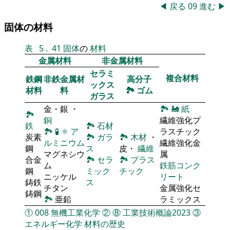
◀
戻る
09
進む
▶
固体の材料
表
5
.
41
固体
の
材料
金属材料
非金属材料
セラミ
複合材料
鉄鋼
非鉄金属材
高分子
ックス
材料
料
🏞
ゴム
ガラス
金・銀 ・
🏞
🚂
紙
🏞
銅
繊維強化プ
鉄
🏞
石材
🏞
🧪
⚛
ア
ラスチック
炭素
🏞
ガラ
🏞
木材
・
ルミニウム
繊維強化金
鋼
ス
皮・
繊維
マグネシウ
属
合金
🏞
セラ
🏞
プラス
ム
鉄筋コンク
鋼
ミック
チック
ニッケル
リート
鋳鉄
ス
チタン
金属強化セ
鋳鋼
🏞
亜鉛
ラミックス
①
008
無機工業化学
②
⑧
工業技術概論2023
③
エネルギー化学
材料の歴史