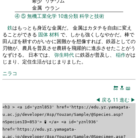
リチウム
希少
金属
ウラン
④
⑤
無機工業化学
10進分類
科学と技術
鉄
はもっとも身近な金属だ。 金属はカタチを自由に変え
ることができる
固体
材料
で、しかも強くしなやかだ。棒で
田んぼを耕すのがいかに困難かを想像すれば、鉄器としての
刃物が、農具を普及させ農耕を飛躍的に進歩させたことがう
なずける。 日本では、
弥生時代
に鉄器が普及し、
稲作
がは
じまり、定住生活がはじまりました。
ニラコ
🔚
🔝
📖
◀
戻る
11
進む
▶
<h3 > <a id='yznl853' href='https://edu.yz.yamagata-
u.ac.jp/developer/Asp/Youzan/Sample/@Species.asp?
nSpeciesID=853'> 🧪 </a> <a id='yznl936'
href='https://edu.yz.yamagata-
u.ac.jp/developer/Asp/Youzan/Sample/@Specimen.asp?