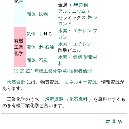
化学
金属（
🚂
鉄鋼
アルミニウム
）・
固体
鉱物
セラミックス
🏞
フ
ロン
*
水素
・
エチレン
フ
気体
ＬＮＧ
ロン
有機
水素
・
エチレン
・
工業
液体
🏞
石油
酢酸ビニル
化学
水素
・
鉄鋼
炭素材
固体
石炭
料
①
⑦
221
無機工業化学
④
技術者倫理
天然資源
には、物質資源、
エネルギー資源
、情報資源が
あります。
工業化学のうち、
炭素資源
（
化石燃料
）を原料とするも
のを有機工業化学と言います。
🔚
🔝
📖