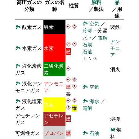
高圧ガスの
ガスの名
原料
品
性質
分類
称
／製法
／用
途
🏞
空気
／
🏞
酸素ガス
酸素
製鉄
冷却
・分留
水
*
／
電解
アン
石炭
🏞
水素ガス
水素
モニ
燃
石油
ア
ＬＮＧ
🏞
液化炭酸
二酸化炭
消火
ガス
素
🏞
液化アン
アンモニ
燃
🏞
空気
モニアガス
ア
毒
🏞
液化塩素
🏞
海水
／
塩素
ガス
毒
電解
アセチレン
アセチレ
燃
溶接
ガス
ン
🚂
燃
可燃性ガス
プロパン
燃
🏞
石油
料