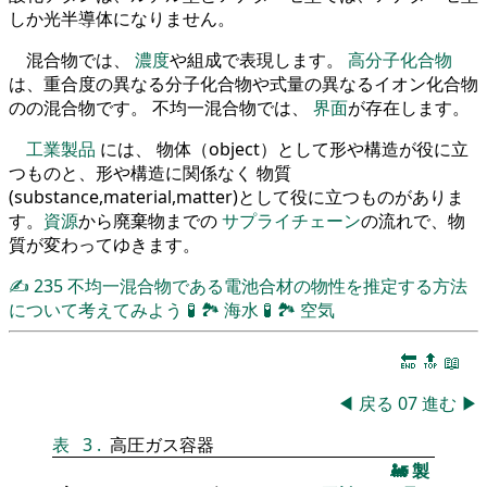
しか光半導体になりません。
混合物では、
濃度
や組成で表現します。
高分子化合物
は、重合度の異なる分子化合物や式量の異なるイオン化合物
のの混合物です。 不均一混合物では、
界面
が存在します。
工業製品
には、 物体（object）として形や構造が役に立
つものと、形や構造に関係なく 物質
(substance,material,matter)として役に立つものがありま
す。
資源
から廃棄物までの
サプライチェーン
の流れで、物
質が変わってゆきます。
✍
235
不均一混合物である電池合材の物性を推定する方法
について考えてみよう
🧪
🏞
海水
🧪
🏞
空気
🔚
🔝
📖
◀
戻る
07
進む
▶
表
3
.
高圧ガス容器
🚂
製