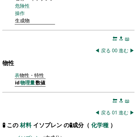
危険性
操作
生成物
🔚
🔝
📖
◀
戻る
00
進む
▶
物性
表
物性・特性
id
物理量
数値
🔚
🔝
📖
◀
戻る
01
進む
▶
🧪 この
材料
イソプレン の🧪成分（
化学種
）