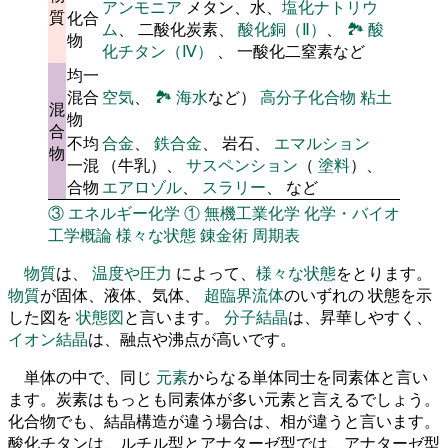
アンモニア
メタン、水、
塩化ナトリウ
質
化合
ム
、 二酸化炭素、
酸化銅（Ⅱ）
、
🏞
酸
物
化チタン（Ⅳ）
、 一酸化二窒素など
均一
混合
空気
、
🏞
海水
など）
高分子化合物
粘土
混
物
合
不均
合金
、
鉄合金
、 岩石、
エマルション
物
一混
（牛乳）、
サスペンション
（
塗料
）、
合物
エアロゾル
、
スラリー
、 など
③
エネルギー化学
①
無機工業化学
化学・バイオ
工学概論
様々な状態
錬金術
周期表
物質
は、
温度や圧力
によって、
様々な状態
をとります。
物質
が固体、液体、気体、
超臨界流体
のいずれの 状態を示
した図を
状態図
と言います。
分子結晶
は、昇華しやすく、
イオン結晶
は、融点や沸点が高いです。
単体の中で、同じ
元素
からなる単体同士を同素体と言い
ます。炭素はもっとも同素体が多い元素と言えるでしょう。
化合物でも、結晶構造が違う場合は、相が違うと言います。
酸化チタンは、ルチル型とアナターゼ型では、アナターゼ型