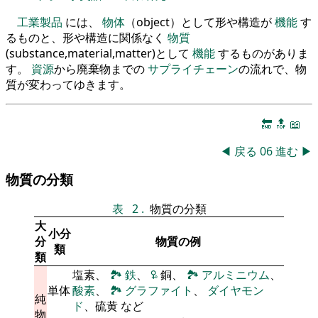
工業製品
には、
物体
（object）として形や構造が
機能
す
るものと、形や構造に関係なく
物質
(substance,material,matter)として
機能
するものがありま
す。
資源
から廃棄物までの
サプライチェーン
の流れで、物
質が変わってゆきます。
🔚
🔝
📖
◀
戻る
06
進む
▶
物質の分類
表
2
.
物質の分類
大
小分
分
物質の例
類
類
塩素、
🏞
鉄
、
🜠
銅、
🏞
アルミニウム
、
単体
酸素
、
🏞
グラファイト
、
ダイヤモン
純
ド
、硫黄 など
物