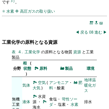
3
)
です
。
⚛
水素
🔷
高圧ガスの取り扱い
🔚
🔝
📖
◀
戻る
08
進む
▶
工業化学の原料となる資源
表
4
.
工業化学
の原料となる物質
資源
と工業
製品
相
（
分野
状態
🏞
原料
🚂
製品
環境
）
地球温
🏞
空気
(
アンモニア
・
🚂
肥
気体
暖化ガ
大気
)
料
・酸素
ス
🏞
水資
無機
食塩・
苛性ソー
液体
源 ・
🏞
排水
工業
ダ
・ 塩素・
水素
海水