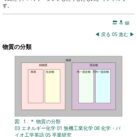
す。
🔚
🔝
📖
◀
戻る
05
進む
▶
物質の分類
物質
純物質
混合物
単体
化合物
均一混合物
不均一混合物
図
1
.
*
物質の分類
03
エネルギー化学
01
無機工業化学
08
化学・バ
イオ工学英語
05
卒業研究