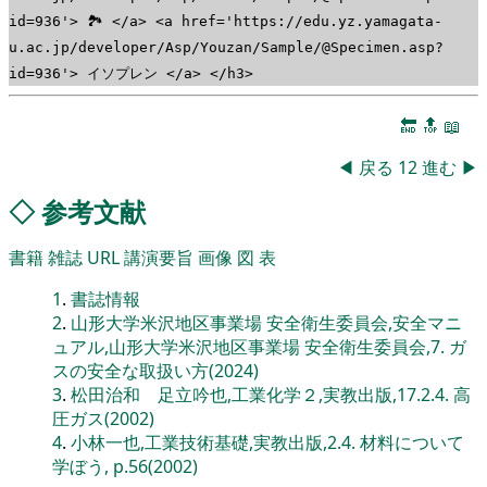
id=936'> 🏞 </a> <a href='https://edu.yz.yamagata-
u.ac.jp/developer/Asp/Youzan/Sample/@Specimen.asp?
id=936'> イソプレン </a> </h3>
🔚
🔝
📖
◀
戻る
12
進む
▶
◇
参考文献
書籍
雑誌
URL
講演要旨
画像
図
表
1
.
書誌情報
2
.
山形大学米沢地区事業場 安全衛生委員会,安全マニ
ュアル,山形大学米沢地区事業場 安全衛生委員会,7. ガ
スの安全な取扱い方(2024)
3
.
松田治和 足立吟也,工業化学２,実教出版,17.2.4. 高
圧ガス(2002)
4
.
小林一也,工業技術基礎,実教出版,2.4. 材料について
学ぼう, p.56(2002)