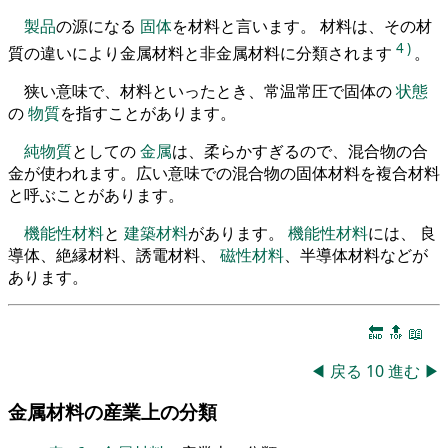
製品
の源になる
固体
を材料と言います。 材料は、その材
4
)
質の違いにより金属材料と非金属材料に分類されます
。
狭い意味で、材料といったとき、常温常圧で固体の
状態
の
物質
を指すことがあります。
純物質
としての
金属
は、柔らかすぎるので、混合物の合
金が使われます。広い意味での混合物の固体材料を複合材料
と呼ぶことがあります。
機能性材料
と
建築材料
があります。
機能性材料
には、 良
導体、絶縁材料、誘電材料、
磁性材料
、半導体材料などが
あります。
🔚
🔝
📖
◀
戻る
10
進む
▶
金属材料の産業上の分類