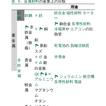
表
6
.
金属材料
の産業上の分類
用途
鉄
鉄合金
磁性材料
モータ
鉄鋼
⚛
鉄
鋼
ー
🏞
銅合金
良導性材料
🏞
非
⚛
🏞
銅
冷蔵庫
や
エアコン
の伝
鉄金
熱管
重
属
鉛
金
（狭
🏞
亜鉛
乾電池
の
負極活物質
属
義）
スズ
⚛
🜚
金
半導体
貴金
非
⚛
🜛
銀
属
鉄
白金族
金
🜀
🏞
🧪
⚛
属
🏞
ジュラルミン
航空機
アルミニウ
良導性材料
電線
ム
軽金
属
マグネシウ
ム
チタン