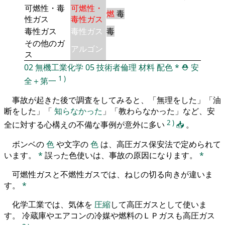
可燃性・毒
可燃性・
燃
毒
性ガス
毒性ガス
毒性ガス
毒性ガス
毒
その他のガ
アルゴン
ス
02
無機工業化学
05
技術者倫理
材料
配色
*
⛑️
安
1
)
全＋第一
事故が起きた後で調査をしてみると、「無理をした」「油
断をした」「
知らなかった
」「教わらなかった」など、安
2
)
全に対する心構えの不備な事例が意外に多い
📥
。
ボンベの
色
や文字の
色
は、高圧ガス保安法で定められて
います。
*
誤った色使いは、事故の原因になります。
*
可燃性ガスと不燃性ガスでは、ねじの切る向きが違いま
す。
*
化学工業では、気体を
圧縮
して高圧ガスとして使いま
す。 冷蔵庫やエアコンの冷媒や燃料のＬＰガスも高圧ガス