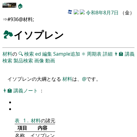
🏠
令和8年8月7日
（金）
⇒#936@材料;
🏞
イソプレン
材料
の
🔍
検索
ed
編集
Sample追加
⚛
周期表
詳細
👨‍🏫
講義
検索
製品検索
画像
動画
イソプレンの大綱となる
材料
は、
@
です。
👨‍🏫
講義ノート
：
表
1
.
材料
の諸元
項目
内容
名称
イソプレン