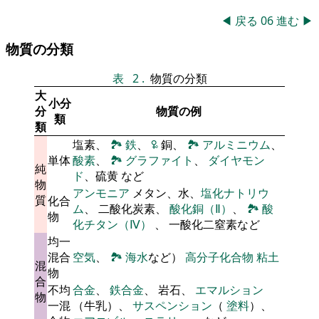
◀
戻る
06
進む
▶
物質の分類
表
2
.
物質の分類
大
小分
分
物質の例
類
類
塩素、
🏞
鉄
、
🜠
銅、
🏞
アルミニウム
、
単体
酸素
、
🏞
グラファイト
、
ダイヤモン
純
ド
、硫黄 など
物
アンモニア
メタン、水、
塩化ナトリウ
質
化合
ム
、 二酸化炭素、
酸化銅（Ⅱ）
、
🏞
酸
物
化チタン（Ⅳ）
、 一酸化二窒素など
均一
混合
空気
、
🏞
海水
など）
高分子化合物
粘土
混
物
合
不均
合金
、
鉄合金
、 岩石、
エマルション
物
一混
（牛乳）、
サスペンション
（
塗料
）、