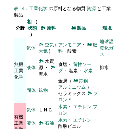
表
4
.
工業化学
の原料となる物質
資源
と工業
製品
相
（
分野
状態
🏞
原料
🚂
製品
環境
）
地球温
🏞
空気
(
アンモニア
・
🚂
肥
気体
暖化ガ
大気
)
料
・酸素
ス
🏞
水資
無機
食塩・
苛性ソー
液体
源 ・
🏞
排水
工業
ダ
・ 塩素・
水素
海水
化学
金属（
🚂
鉄鋼
アルミニウム
）・
固体
鉱物
セラミックス
🏞
フ
ロン
*
水素
・
エチレン
フ
気体
ＬＮＧ
ロン
有機
水素
・
エチレン
・
工業
液体
🏞
石油
酢酸ビニル