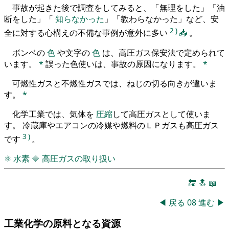
事故が起きた後で調査をしてみると、「無理をした」「油
断をした」「
知らなかった
」「教わらなかった」など、安
2
)
全に対する心構えの不備な事例が意外に多い
📥
。
ボンベの
色
や文字の
色
は、高圧ガス保安法で定められて
います。
*
誤った色使いは、事故の原因になります。
*
可燃性ガスと不燃性ガスでは、ねじの切る向きが違いま
す。
*
化学工業では、気体を
圧縮
して高圧ガスとして使いま
す。 冷蔵庫やエアコンの冷媒や燃料のＬＰガスも高圧ガス
3
)
です
。
⚛
水素
🔷
高圧ガスの取り扱い
🔚
🔝
📖
◀
戻る
08
進む
▶
工業化学の原料となる資源