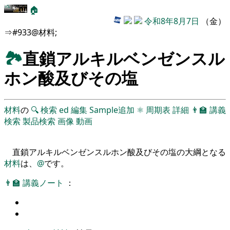
🏠
令和8年8月7日
（金）
⇒#933@材料;
🏞
直鎖アルキルベンゼンスル
ホン酸及びその塩
材料
の
🔍
検索
ed
編集
Sample追加
⚛
周期表
詳細
👨‍🏫
講義
検索
製品検索
画像
動画
直鎖アルキルベンゼンスルホン酸及びその塩の大綱となる
材料
は、
@
です。
👨‍🏫
講義ノート
：