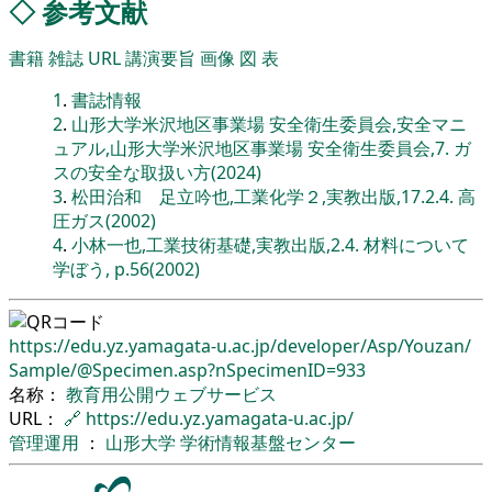
◇
参考文献
書籍
雑誌
URL
講演要旨
画像
図
表
1
.
書誌情報
2
.
山形大学米沢地区事業場 安全衛生委員会,安全マニ
ュアル,山形大学米沢地区事業場 安全衛生委員会,7. ガ
スの安全な取扱い方(2024)
3
.
松田治和 足立吟也,工業化学２,実教出版,17.2.4. 高
圧ガス(2002)
4
.
小林一也,工業技術基礎,実教出版,2.4. 材料について
学ぼう, p.56(2002)
https://edu.yz.yamagata-u.ac.jp/
developer/
Asp/
Youzan/
Sample/
@Specimen.asp?nSpecimenID=933
名称：
教育用公開ウェブサービス
URL：
🔗
https://edu.yz.yamagata-u.ac.jp/
管理運用
：
山形大学
学術情報基盤センター