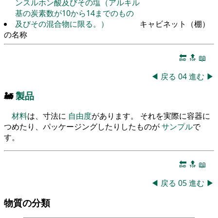
ンスルホン酸及びその塩（アルキル
基の炭素数が10から14までのもの
及びその混合物に限る。）
キャビネット（棚）
の名称
🔚
🔝
📖
◀
戻る
04
進む
▶
🚂
製品
材料
は、寸法に
自由度
があります。 それを実際に容器に
つめたり、パッケージングしたりしたものが
サンプル
で
す。
🔚
🔝
📖
◀
戻る
05
進む
▶
物質の分類