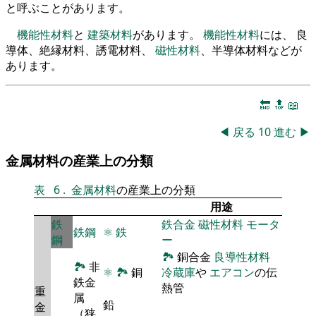
と呼ぶことがあります。
機能性材料
と
建築材料
があります。
機能性材料
には、 良
導体、絶縁材料、誘電材料、
磁性材料
、半導体材料などが
あります。
🔚
🔝
📖
◀
戻る
10
進む
▶
金属材料の産業上の分類
表
6
.
金属材料
の産業上の分類
用途
鉄
鉄合金
磁性材料
モータ
鉄鋼
⚛
鉄
鋼
ー
🏞
銅合金
良導性材料
🏞
非
⚛
🏞
銅
冷蔵庫
や
エアコン
の伝
鉄金
熱管
重
属
鉛
金
（狭