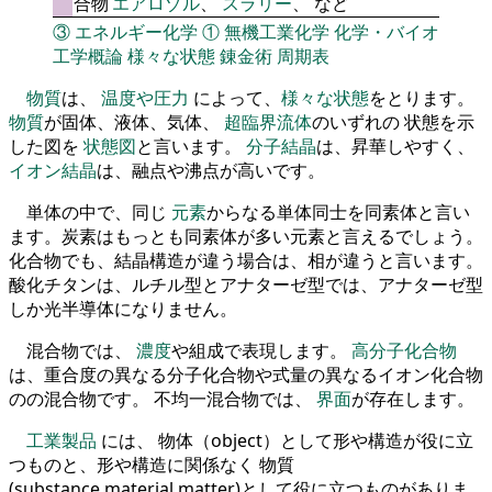
合物
エアロゾル
、
スラリー
、 など
③
エネルギー化学
①
無機工業化学
化学・バイオ
工学概論
様々な状態
錬金術
周期表
物質
は、
温度や圧力
によって、
様々な状態
をとります。
物質
が固体、液体、気体、
超臨界流体
のいずれの 状態を示
した図を
状態図
と言います。
分子結晶
は、昇華しやすく、
イオン結晶
は、融点や沸点が高いです。
単体の中で、同じ
元素
からなる単体同士を同素体と言い
ます。炭素はもっとも同素体が多い元素と言えるでしょう。
化合物でも、結晶構造が違う場合は、相が違うと言います。
酸化チタンは、ルチル型とアナターゼ型では、アナターゼ型
しか光半導体になりません。
混合物では、
濃度
や組成で表現します。
高分子化合物
は、重合度の異なる分子化合物や式量の異なるイオン化合物
のの混合物です。 不均一混合物では、
界面
が存在します。
工業製品
には、 物体（object）として形や構造が役に立
つものと、形や構造に関係なく 物質
(substance,material,matter)として役に立つものがありま