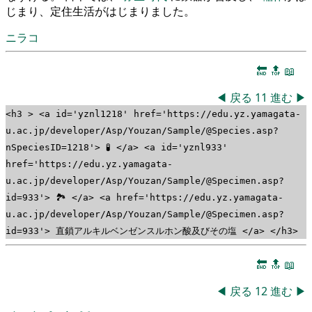
じまり、定住生活がはじまりました。
ニラコ
🔚
🔝
📖
◀
戻る
11
進む
▶
<h3 > <a id='yznl1218' href='https://edu.yz.yamagata-
u.ac.jp/developer/Asp/Youzan/Sample/@Species.asp?
nSpeciesID=1218'> 🧪 </a> <a id='yznl933'
href='https://edu.yz.yamagata-
u.ac.jp/developer/Asp/Youzan/Sample/@Specimen.asp?
id=933'> 🏞 </a> <a href='https://edu.yz.yamagata-
u.ac.jp/developer/Asp/Youzan/Sample/@Specimen.asp?
id=933'> 直鎖アルキルベンゼンスルホン酸及びその塩 </a> </h3>
🔚
🔝
📖
◀
戻る
12
進む
▶