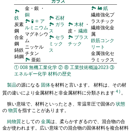
ガラス
金・銀 ・
🏞
🚂
紙
🏞
銅
繊維強化プ
鉄
🏞
石材
🏞
🧪
⚛
ア
ラスチック
炭素
🏞
ガラ
🏞
木材
・
ルミニウム
繊維強化金
鋼
ス
皮・
繊維
マグネシウ
属
合金
🏞
セラ
🏞
プラス
ム
鉄筋コンク
鋼
ミック
チック
ニッケル
リート
鋳鉄
ス
チタン
金属強化セ
鋳鋼
🏞
亜鉛
ラミックス
①
008
無機工業化学
②
⑧
工業技術概論2023
③
エネルギー化学
材料の歴史
製品
の源になる
固体
を材料と言います。 材料は、その材
4
)
質の違いにより金属材料と非金属材料に分類されます
。
狭い意味で、材料といったとき、常温常圧で固体の
状態
の
物質
を指すことがあります。
純物質
としての
金属
は、柔らかすぎるので、混合物の合
金が使われます。広い意味での混合物の固体材料を複合材料