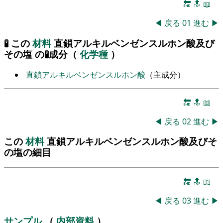
🔚
🔝
📖
◀
戻る
01
進む
▶
🧪 この
材料
直鎖アルキルベンゼンスルホン酸及び
その塩 の🧪成分（
化学種
）
直鎖アルキルベンゼンスルホン酸
（主成分）
🔚
🔝
📖
◀
戻る
02
進む
▶
この
材料
直鎖アルキルベンゼンスルホン酸及びそ
の塩の細目
🔚
🔝
📖
◀
戻る
03
進む
▶
サンプル
（
内部資料
）