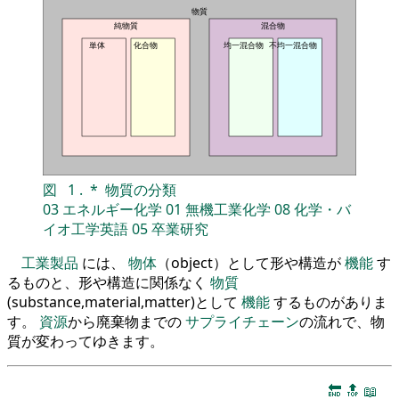
物質
純物質
混合物
単体
化合物
均一混合物
不均一混合物
図
1
.
*
物質の分類
03
エネルギー化学
01
無機工業化学
08
化学・バ
イオ工学英語
05
卒業研究
工業製品
には、
物体
（object）として形や構造が
機能
す
るものと、形や構造に関係なく
物質
(substance,material,matter)として
機能
するものがありま
す。
資源
から廃棄物までの
サプライチェーン
の流れで、物
質が変わってゆきます。
🔚
🔝
📖