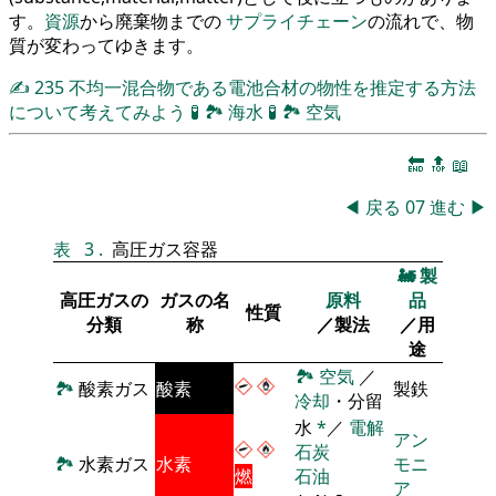
す。
資源
から廃棄物までの
サプライチェーン
の流れで、物
質が変わってゆきます。
✍
235
不均一混合物である電池合材の物性を推定する方法
について考えてみよう
🧪
🏞
海水
🧪
🏞
空気
🔚
🔝
📖
◀
戻る
07
進む
▶
表
3
.
高圧ガス容器
🚂
製
高圧ガスの
ガスの名
原料
品
性質
分類
称
／製法
／用
途
🏞
空気
／
🏞
酸素ガス
酸素
製鉄
冷却
・分留
水
*
／
電解
アン
石炭
🏞
水素ガス
水素
モニ
燃
石油
ア