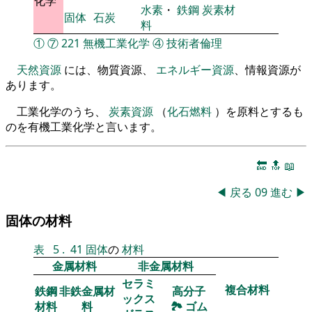
化学
水素
・
鉄鋼
炭素材
固体
石炭
料
①
⑦
221
無機工業化学
④
技術者倫理
天然資源
には、物質資源、
エネルギー資源
、情報資源が
あります。
工業化学のうち、
炭素資源
（
化石燃料
）を原料とするも
のを有機工業化学と言います。
🔚
🔝
📖
◀
戻る
09
進む
▶
固体の材料
表
5
.
41
固体
の
材料
金属材料
非金属材料
セラミ
複合材料
鉄鋼
非鉄金属材
高分子
ックス
材料
料
🏞
ゴム