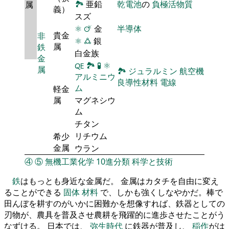
🏞
亜鉛
乾電池
の
負極活物質
属
義）
スズ
⚛
🜚
金
半導体
貴金
非
⚛
🜛
銀
属
鉄
白金族
金
🜀
🏞
🧪
⚛
属
🏞
ジュラルミン
航空機
アルミニウ
良導性材料
電線
ム
軽金
属
マグネシウ
ム
チタン
リチウム
希少
金属
ウラン
④
⑤
無機工業化学
10進分類
科学と技術
鉄
はもっとも身近な金属だ。 金属はカタチを自由に変え
ることができる
固体
材料
で、しかも強くしなやかだ。棒で
田んぼを耕すのがいかに困難かを想像すれば、鉄器としての
刃物が、農具を普及させ農耕を飛躍的に進歩させたことがう
なずける。 日本では、
弥生時代
に鉄器が普及し、
稲作
がは