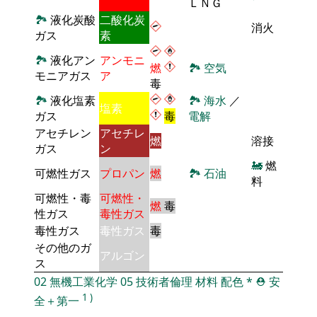
ＬＮＧ
🏞
液化炭酸
二酸化炭
消火
ガス
素
🏞
液化アン
アンモニ
燃
🏞
空気
モニアガス
ア
毒
🏞
液化塩素
🏞
海水
／
塩素
ガス
毒
電解
アセチレン
アセチレ
燃
溶接
ガス
ン
🚂
燃
可燃性ガス
プロパン
燃
🏞
石油
料
可燃性・毒
可燃性・
燃
毒
性ガス
毒性ガス
毒性ガス
毒性ガス
毒
その他のガ
アルゴン
ス
02
無機工業化学
05
技術者倫理
材料
配色
*
⛑️
安
1
)
全＋第一