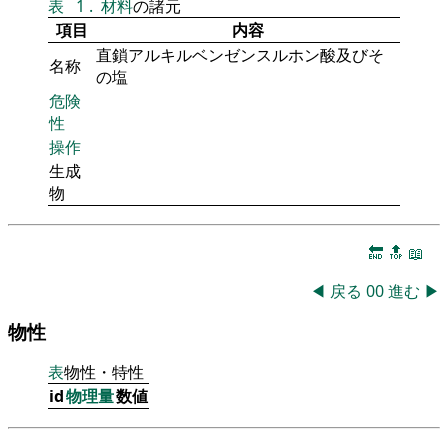
表
1
.
材料
の諸元
項目
内容
直鎖アルキルベンゼンスルホン酸及びそ
名称
の塩
危険
性
操作
生成
物
🔚
🔝
📖
◀
戻る
00
進む
▶
物性
表
物性・特性
id
物理量
数値