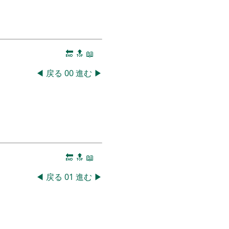
🔚
🔝
📖
◀
戻る
00
進む
▶
🔚
🔝
📖
◀
戻る
01
進む
▶