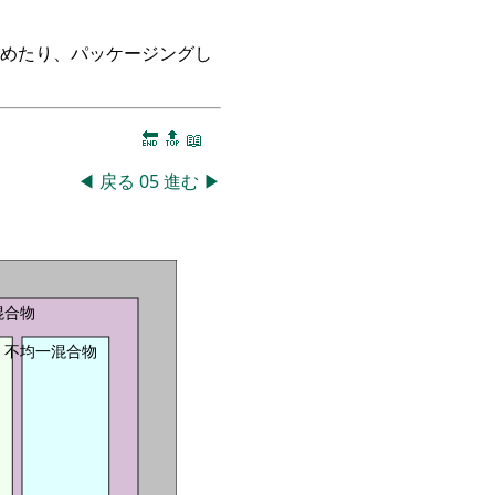
つめたり、パッケージングし
🔚
🔝
📖
◀
戻る
05
進む
▶
混合物
不均一混合物