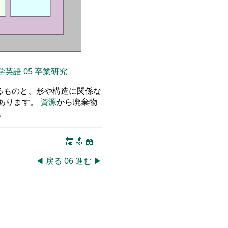
学英語
05
卒業研究
るものと、形や構造に関係な
あります。
資源
から廃棄物
。
🔚
🔝
📖
◀
戻る
06
進む
▶