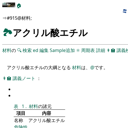
🏠
⇒#915@材料;
🏞
アクリル酸エチル
材料
の
🔍
検索
ed
編集
Sample追加
⚛
周期表
詳細
👨‍🏫
講義
アクリル酸エチルの大綱となる
材料
は、
@
です。
👨‍🏫
講義ノート
：
表
1
.
材料
の諸元
項目
内容
名称
アクリル酸エチル
危険性