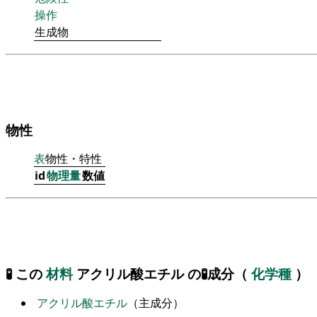
操作
生成物
物性
表
物性・特性
id
物理量
数値
🧪 この
材料
アクリル酸エチル の🧪成分（
化学種
）
アクリル酸エチル
（主成分）