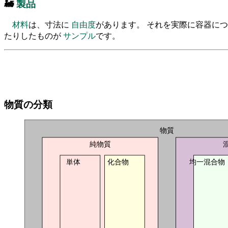
🚂
製品
材料
は、寸法に
自由度
があります。 それを実際に容器に
たりしたものが
サンプル
です。
物質の分類
物質
純物質
単体
化合物
均一混合物