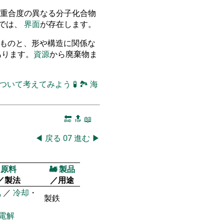
重合度の異なる分子化合物
物では、
界面
が存在します。
立つものと、形や構造に関係な
のがあります。
資源
から廃棄物ま
について考えてみよう
🧪
🏞
海
🔚
🔝
📖
◀
戻る
07
進む
▶
原料
🚂
製品
／製法
／用途
気
／
冷却
・
製鉄
電解