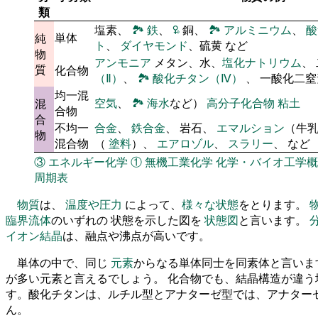
類
塩素、
🏞
鉄
、
🜠
銅、
🏞
アルミニウム
、
酸
単体
純
ト
、
ダイヤモンド
、硫黄 など
物
アンモニア
メタン、水、
塩化ナトリウム
、
質
化合物
（Ⅱ）
、
🏞
酸化チタン（Ⅳ）
、 一酸化二
均一混
空気
、
🏞
海水
など）
高分子化合物
粘土
混
合物
合
不均一
合金
、
鉄合金
、 岩石、
エマルション
（牛
物
混合物
（
塗料
）、
エアロゾル
、
スラリー
、 など
③
エネルギー化学
①
無機工業化学
化学・バイオ工学概
周期表
物質
は、
温度や圧力
によって、
様々な状態
をとります。
臨界流体
のいずれの 状態を示した図を
状態図
と言います。
イオン結晶
は、融点や沸点が高いです。
単体の中で、同じ
元素
からなる単体同士を同素体と言いま
が多い元素と言えるでしょう。 化合物でも、結晶構造が違う
す。酸化チタンは、ルチル型とアナターゼ型では、アナター
ん。