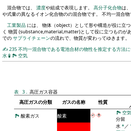
混合物では、
濃度
や組成で表現します。
高分子化合物
は、
や式量の異なるイオン化合物のの混合物です。 不均一混合
工業製品
には、 物体（object）として形や構造が役に
く 物質 (substance,material,matter)として役に立つも
での
サプライチェーン
の流れで、物質が変わってゆきます。
✍
235
不均一混合物である電池合材の物性を推定する方法
水
🧪
🏞
空気
表
3
.
高圧ガス容器
高圧ガスの分類
ガスの名称
性質
🏞
空
🏞
酸素ガス
酸素
分留
水
*
／