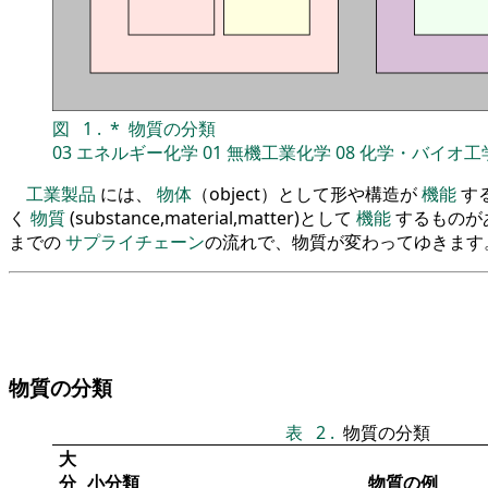
図
1
.
*
物質の分類
03
エネルギー化学
01
無機工業化学
08
化学・バイオ工
工業製品
には、
物体
（object）として形や構造が
機能
す
く
物質
(substance,material,matter)として
機能
するものが
までの
サプライチェーン
の流れで、物質が変わってゆきます
物質の分類
表
2
.
物質の分類
大
分
小分類
物質の例