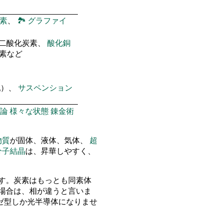
素
、
🏞
グラファイ
 二酸化炭素、
酸化銅
窒素など
乳）、
サスペンション
論
様々な状態
錬金術
物質
が固体、液体、気体、
超
分子結晶
は、昇華しやすく、
す。炭素はもっとも同素体
場合は、相が違うと言いま
ゼ型しか光半導体になりませ