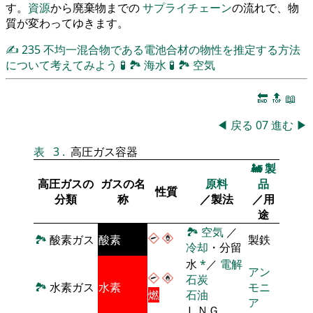
す。
資源
から廃棄物までの
サプライチェーン
の流れで、物
質が変わってゆきます。
✍
235
不均一混合物である電池合材の物性を推定する方法
について考えてみよう
🧪
🏞
海水
🧪
🏞
空気
🔚
🔝
📖
◀
戻る
07
進む
▶
表
3
.
高圧ガス容器
🚂
製
高圧ガスの
ガスの名
原料
品
性質
分類
称
／製法
／用
途
🏞
空気
／
🏞
酸素ガス
酸素
製鉄
冷却
・分留
水
*
／
電解
アン
石炭
🏞
水素ガス
水素
モニ
燃
石油
ア
ＬＮＧ