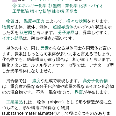
③
エネルギー化学
①
無機工業化学
化学・バイオ
工学概論
様々な状態
錬金術
周期表
物質
は、
温度や圧力
によって、
様々な状態
をとります。
物質
が固体、液体、気体、
超臨界流体
のいずれの 状態を示
した図を
状態図
と言います。
分子結晶
は、昇華しやすく、
イオン結晶
は、融点や沸点が高いです。
単体の中で、同じ
元素
からなる単体同士を同素体と言い
ます。炭素はもっとも同素体が多い元素と言えるでしょう。
化合物でも、結晶構造が違う場合は、相が違うと言います。
酸化チタンは、ルチル型とアナターゼ型では、アナターゼ型
しか光半導体になりません。
混合物では、
濃度
や組成で表現します。
高分子化合物
は、重合度の異なる分子化合物や式量の異なるイオン化合物
のの混合物です。 不均一混合物では、
界面
が存在します。
工業製品
には、 物体（object）として形や構造が役に立
つものと、形や構造に関係なく 物質
(substance,material,matter)として役に立つものがありま