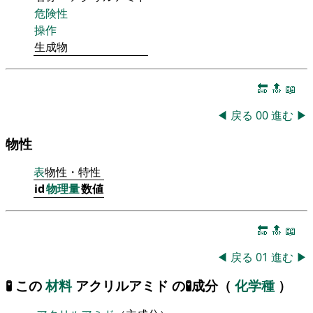
危険性
操作
生成物
🔚
🔝
📖
◀
戻る
00
進む
▶
物性
表
物性・特性
id
物理量
数値
🔚
🔝
📖
◀
戻る
01
進む
▶
🧪 この
材料
アクリルアミド の🧪成分（
化学種
）