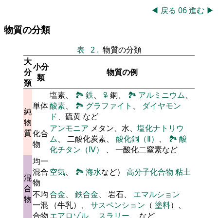
◀
戻る
06
進む
▶
物質の分類
表
2
.
物質の分類
大
小分
分
物質の例
類
類
塩素、
🏞
鉄
、
🜠
銅、
🏞
アルミニウム
、
単体
酸素
、
🏞
グラファイト
、
ダイヤモン
純
ド
、硫黄 など
物
アンモニア
メタン、水、
塩化ナトリウ
質
化合
ム
、 二酸化炭素、
酸化銅（Ⅱ）
、
🏞
酸
物
化チタン（Ⅳ）
、 一酸化二窒素など
均一
混合
空気
、
🏞
海水
など）
高分子化合物
粘土
混
物
合
不均
合金
、
鉄合金
、 岩石、
エマルション
物
一混
（牛乳）、
サスペンション
（
塗料
）、
合物
エアロゾル
、
スラリー
、 など