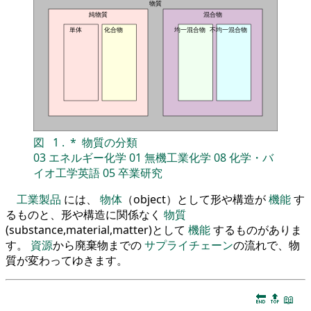
物質
純物質
混合物
単体
化合物
均一混合物
不均一混合物
図
1
.
*
物質の分類
03
エネルギー化学
01
無機工業化学
08
化学・バ
イオ工学英語
05
卒業研究
工業製品
には、
物体
（object）として形や構造が
機能
す
るものと、形や構造に関係なく
物質
(substance,material,matter)として
機能
するものがありま
す。
資源
から廃棄物までの
サプライチェーン
の流れで、物
質が変わってゆきます。
🔚
🔝
📖