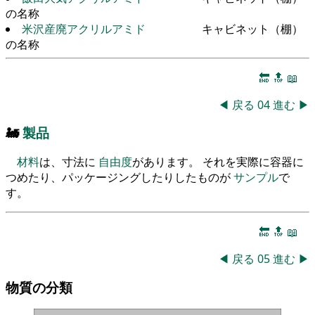
の名称
米沢産廃アクリルアミド
キャビネット（棚）
の名称
🔚
🔝
📖
◀
戻る
04
進む
▶
🚂
製品
材料
は、寸法に
自由度
があります。 それを実際に容器に
つめたり、パッケージングしたりしたものが
サンプル
で
す。
🔚
🔝
📖
◀
戻る
05
進む
▶
物質の分類