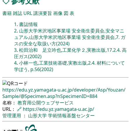
◇
参考文献
書籍
雑誌
URL
講演要旨
画像
図
表
1
.
書誌情報
2
.
山形大学米沢地区事業場 安全衛生委員会,安全マニ
ュアル,山形大学米沢地区事業場 安全衛生委員会,7. ガ
スの安全な取扱い方(2024)
3
.
松田治和 足立吟也,工業化学２,実教出版,17.2.4. 高
圧ガス(2002)
4
.
小林一也,工業技術基礎,実教出版,2.4. 材料について
学ぼう, p.56(2002)
https://edu.yz.yamagata-u.ac.jp/
developer/
Asp/
Youzan/
Sample/
@Specimen.asp?nSpecimenID=884
名称：
教育用公開ウェブサービス
URL：
🔗
https://edu.yz.yamagata-u.ac.jp/
管理運用
：
山形大学
学術情報基盤センター