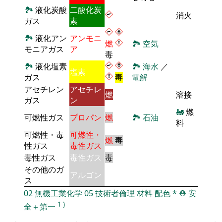
🏞
液化炭酸
二酸化炭
消火
ガス
素
🏞
液化アン
アンモニ
燃
🏞
空気
モニアガス
ア
毒
🏞
液化塩素
🏞
海水
／
塩素
ガス
毒
電解
アセチレン
アセチレ
燃
溶接
ガス
ン
🚂
燃
可燃性ガス
プロパン
燃
🏞
石油
料
可燃性・毒
可燃性・
燃
毒
性ガス
毒性ガス
毒性ガス
毒性ガス
毒
その他のガ
アルゴン
ス
02
無機工業化学
05
技術者倫理
材料
配色
*
⛑️
安
1
)
全＋第一