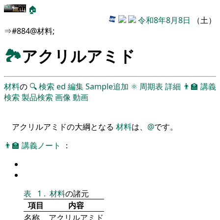
🏠
令和8年8月8日
（土）
⇒#884@材料;
🏞
アクリルアミド
材料
の
🔍
検索
ed
編集
Sample追加
⚛
周期表
詳細
👨‍🏫
講義
検索
製品検索
画像
動画
アクリルアミドの大綱となる
材料
は、
@
です。
👨‍🏫
講義ノート
：
表
1
.
材料
の諸元
項目
内容
名称
アクリルアミド