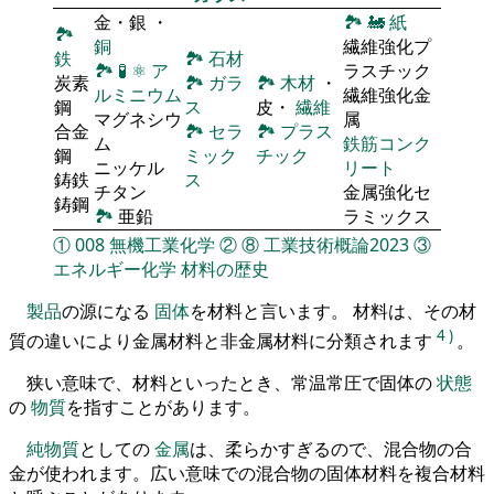
金・銀 ・
🏞
🚂
紙
🏞
銅
繊維強化プ
鉄
🏞
石材
🏞
🧪
⚛
ア
ラスチック
炭素
🏞
ガラ
🏞
木材
・
ルミニウム
繊維強化金
鋼
ス
皮・
繊維
マグネシウ
属
合金
🏞
セラ
🏞
プラス
ム
鉄筋コンク
鋼
ミック
チック
ニッケル
リート
鋳鉄
ス
チタン
金属強化セ
鋳鋼
🏞
亜鉛
ラミックス
①
008
無機工業化学
②
⑧
工業技術概論2023
③
エネルギー化学
材料の歴史
製品
の源になる
固体
を材料と言います。 材料は、その材
4
)
質の違いにより金属材料と非金属材料に分類されます
。
狭い意味で、材料といったとき、常温常圧で固体の
状態
の
物質
を指すことがあります。
純物質
としての
金属
は、柔らかすぎるので、混合物の合
金が使われます。広い意味での混合物の固体材料を複合材料