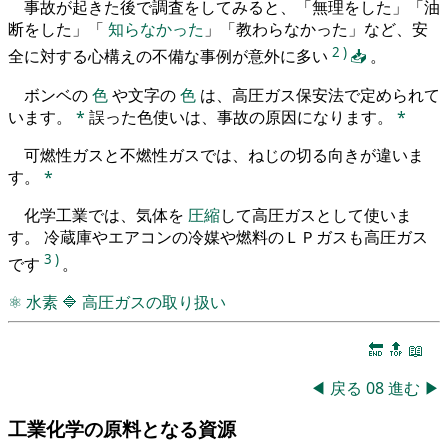
事故が起きた後で調査をしてみると、「無理をした」「油
断をした」「
知らなかった
」「教わらなかった」など、安
2
)
全に対する心構えの不備な事例が意外に多い
📥
。
ボンベの
色
や文字の
色
は、高圧ガス保安法で定められて
います。
*
誤った色使いは、事故の原因になります。
*
可燃性ガスと不燃性ガスでは、ねじの切る向きが違いま
す。
*
化学工業では、気体を
圧縮
して高圧ガスとして使いま
す。 冷蔵庫やエアコンの冷媒や燃料のＬＰガスも高圧ガス
3
)
です
。
⚛
水素
🔷
高圧ガスの取り扱い
🔚
🔝
📖
◀
戻る
08
進む
▶
工業化学の原料となる資源