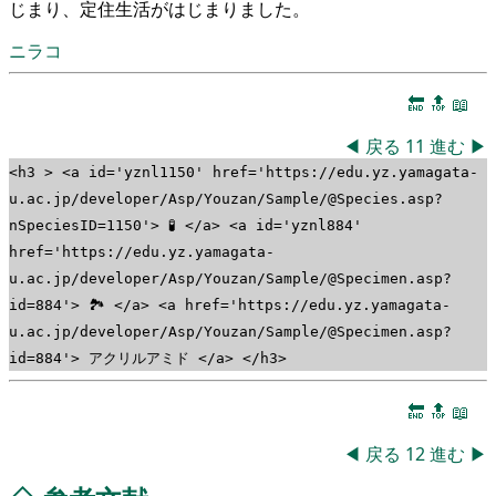
じまり、定住生活がはじまりました。
ニラコ
🔚
🔝
📖
◀
戻る
11
進む
▶
<h3 > <a id='yznl1150' href='https://edu.yz.yamagata-
u.ac.jp/developer/Asp/Youzan/Sample/@Species.asp?
nSpeciesID=1150'> 🧪 </a> <a id='yznl884'
href='https://edu.yz.yamagata-
u.ac.jp/developer/Asp/Youzan/Sample/@Specimen.asp?
id=884'> 🏞 </a> <a href='https://edu.yz.yamagata-
u.ac.jp/developer/Asp/Youzan/Sample/@Specimen.asp?
id=884'> アクリルアミド </a> </h3>
🔚
🔝
📖
◀
戻る
12
進む
▶