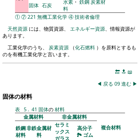
水素
・
鉄鋼
炭素材
固体
石炭
料
①
⑦
221
無機工業化学
④
技術者倫理
天然資源
には、物質資源、
エネルギー資源
、情報資源が
あります。
工業化学のうち、
炭素資源
（
化石燃料
）を原料とするも
のを有機工業化学と言います。
🔚
🔝
📖
◀
戻る
09
進む
▶
固体の材料
表
5
.
41
固体
の
材料
金属材料
非金属材料
セラミ
複合材料
鉄鋼
非鉄金属材
高分子
ックス
材料
料
🏞
ゴム
ガラス