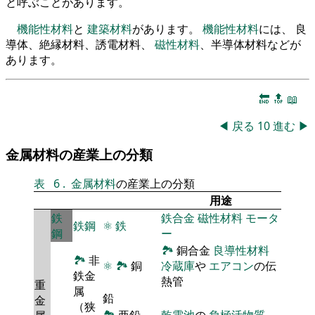
と呼ぶことがあります。
機能性材料
と
建築材料
があります。
機能性材料
には、 良
導体、絶縁材料、誘電材料、
磁性材料
、半導体材料などが
あります。
🔚
🔝
📖
◀
戻る
10
進む
▶
金属材料の産業上の分類
表
6
.
金属材料
の産業上の分類
用途
鉄
鉄合金
磁性材料
モータ
鉄鋼
⚛
鉄
鋼
ー
🏞
銅合金
良導性材料
🏞
非
⚛
🏞
銅
冷蔵庫
や
エアコン
の伝
鉄金
熱管
重
属
鉛
金
（狭
🏞
亜鉛
乾電池
の
負極活物質