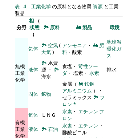
表
4
.
工業化学
の原料となる物質
資源
と工業
製品
相
（
分野
状態
🏞
原料
🚂
製品
環境
）
地球温
🏞
空気
(
アンモニア
・
🚂
肥
気体
暖化ガ
大気
)
料
・酸素
ス
🏞
水資
無機
食塩・
苛性ソー
液体
源 ・
🏞
排水
工業
ダ
・ 塩素・
水素
海水
化学
金属（
🚂
鉄鋼
アルミニウム
）・
固体
鉱物
セラミックス
🏞
フ
ロン
*
水素
・
エチレン
フ
気体
ＬＮＧ
ロン
有機
水素
・
エチレン
・
工業
液体
🏞
石油
酢酸ビニル
化学