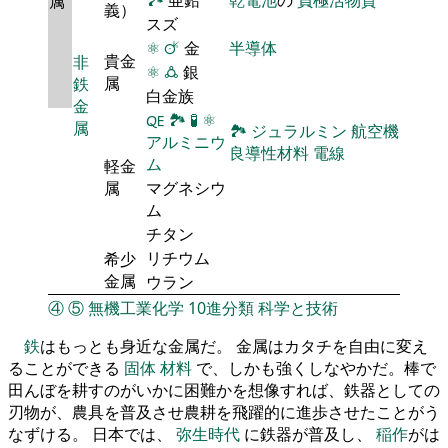
属
義）
スズ
⚛
🜚
金
半導体
貴金
非
⚛
🜛
銀
属
鉄
白金族
金
🜀
🏞
🧪
⚛
属
🏞
ジュラルミン
航空機
アルミニウ
良導性材料
電線
ム
軽金
属
マグネシウ
ム
チタン
リチウム
希少
金属
ウラン
④
⑤
無機工業化学
10進分類
科学と技術
鉄
はもっとも身近な金属だ。 金属はカタチを自由に変え
ることができる
固体
材料
で、しかも強くしなやかだ。棒で
田んぼを耕すのがいかに困難かを想像すれば、鉄器としての
刃物が、農具を普及させ農耕を飛躍的に進歩させたことがう
なずける。 日本では、
弥生時代
に鉄器が普及し、
稲作
がは