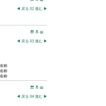
◀
戻る
02
進む
▶
🔚
🔝
📖
◀
戻る
03
進む
▶
名称
名称
名称
🔚
🔝
📖
◀
戻る
04
進む
▶