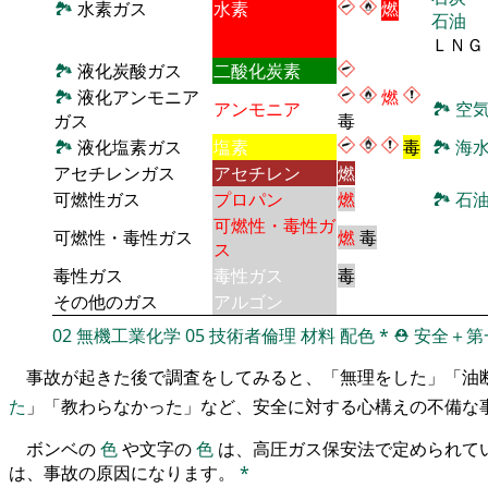
🏞
水素ガス
水素
燃
石油
ＬＮＧ
🏞
液化炭酸ガス
二酸化炭素
🏞
液化アンモニア
燃
アンモニア
🏞
空
ガス
毒
🏞
液化塩素ガス
塩素
毒
🏞
海
アセチレンガス
アセチレン
燃
可燃性ガス
プロパン
燃
🏞
石
可燃性・毒性ガ
可燃性・毒性ガス
燃
毒
ス
毒性ガス
毒性ガス
毒
その他のガス
アルゴン
02
無機工業化学
05
技術者倫理
材料
配色
*
⛑️
安全＋第
事故が起きた後で調査をしてみると、「無理をした」「油
た
」「教わらなかった」など、安全に対する心構えの不備な
ボンベの
色
や文字の
色
は、高圧ガス保安法で定められて
は、事故の原因になります。
*