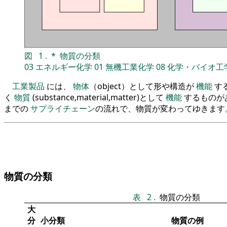
図
1
.
*
物質の分類
03
エネルギー化学
01
無機工業化学
08
化学・バイオ工
工業製品
には、
物体
（object）として形や構造が
機能
す
く
物質
(substance,material,matter)として
機能
するものが
までの
サプライチェーン
の流れで、物質が変わってゆきます
物質の分類
表
2
.
物質の分類
大
分
小分類
物質の例