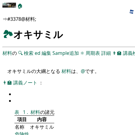
🏠
⇒#3378@材料;
🏞
オキサミル
材料
の
🔍
検索
ed
編集
Sample追加
⚛
周期表
詳細
👨‍🏫
講義
オキサミルの大綱となる
材料
は、
@
です。
👨‍🏫
講義ノート
：
表
1
.
材料
の諸元
項目
内容
名称
オキサミル
危険性