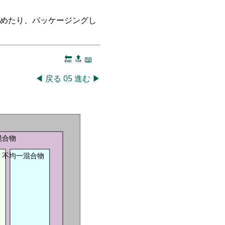
つめたり、パッケージングし
🔚
🔝
📖
◀
戻る
05
進む
▶
混合物
不均一混合物