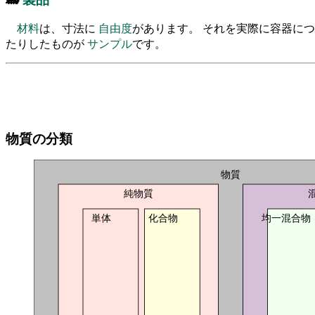
材料
は、寸法に
自由度
があります。 それを実際に容器に
たりしたものが
サンプル
です。
物質の分類
物質
純物質
単体
化合物
均一混合物