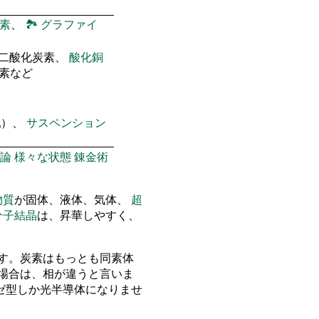
素
、
🏞
グラファイ
 二酸化炭素、
酸化銅
窒素など
乳）、
サスペンション
論
様々な状態
錬金術
物質
が固体、液体、気体、
超
分子結晶
は、昇華しやすく、
す。炭素はもっとも同素体
場合は、相が違うと言いま
ゼ型しか光半導体になりませ