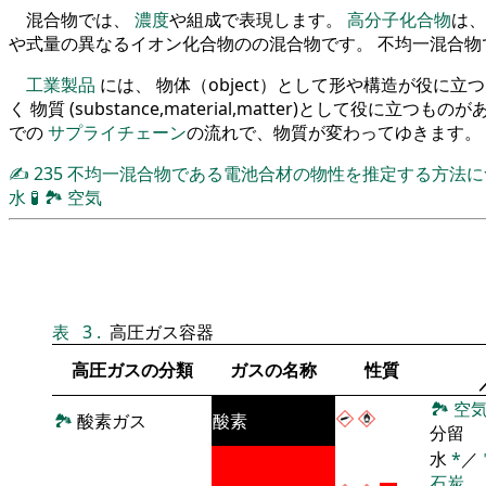
混合物では、
濃度
や組成で表現します。
高分子化合物
は、
や式量の異なるイオン化合物のの混合物です。 不均一混合
工業製品
には、 物体（object）として形や構造が役に
く 物質 (substance,material,matter)として役に立つも
での
サプライチェーン
の流れで、物質が変わってゆきます。
✍
235
不均一混合物である電池合材の物性を推定する方法
水
🧪
🏞
空気
表
3
.
高圧ガス容器
高圧ガスの分類
ガスの名称
性質
🏞
空
🏞
酸素ガス
酸素
分留
水
*
／
石炭