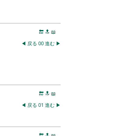
🔚
🔝
📖
◀
戻る
00
進む
▶
🔚
🔝
📖
◀
戻る
01
進む
▶
🔚
🔝
📖