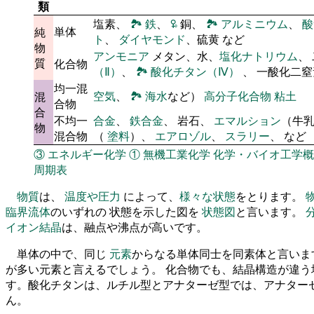
類
塩素、
🏞
鉄
、
🜠
銅、
🏞
アルミニウム
、
酸
単体
純
ト
、
ダイヤモンド
、硫黄 など
物
アンモニア
メタン、水、
塩化ナトリウム
、
質
化合物
（Ⅱ）
、
🏞
酸化チタン（Ⅳ）
、 一酸化二
均一混
空気
、
🏞
海水
など）
高分子化合物
粘土
混
合物
合
不均一
合金
、
鉄合金
、 岩石、
エマルション
（牛
物
混合物
（
塗料
）、
エアロゾル
、
スラリー
、 など
③
エネルギー化学
①
無機工業化学
化学・バイオ工学概
周期表
物質
は、
温度や圧力
によって、
様々な状態
をとります。
臨界流体
のいずれの 状態を示した図を
状態図
と言います。
イオン結晶
は、融点や沸点が高いです。
単体の中で、同じ
元素
からなる単体同士を同素体と言いま
が多い元素と言えるでしょう。 化合物でも、結晶構造が違う
す。酸化チタンは、ルチル型とアナターゼ型では、アナター
ん。