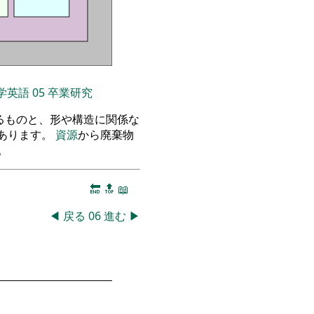
学英語
05
卒業研究
るものと、形や構造に関係な
あります。
資源
から廃棄物
。
🔚
🔝
📖
◀
戻る
06
進む
▶