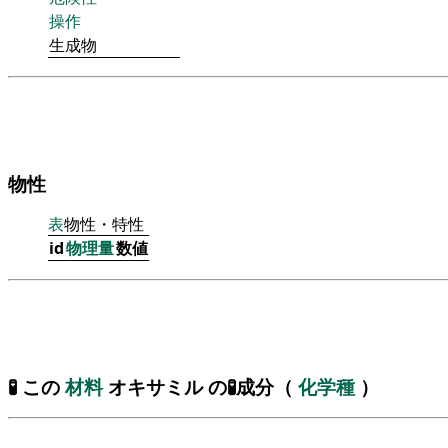
操作
生成物
物性
表
物性・特性
id
物理量
数値
🧪 この
材料
オキサミル の🧪成分（
化学種
）