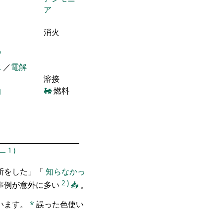
ア
消火
気
水
／
電解
溶接
油
🚂
燃料
1
)
一
断をした」「
知らなかっ
2
)
事例が意外に多い
📥
。
います。
*
誤った色使い