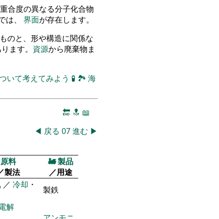
重合度の異なる分子化合物
物では、
界面
が存在します。
立つものと、形や構造に関係な
のがあります。
資源
から廃棄物ま
について考えてみよう
🧪
🏞
海
🔚
🔝
📖
◀
戻る
07
進む
▶
原料
🚂
製品
／製法
／用途
気
／
冷却
・
製鉄
電解
アンモニ