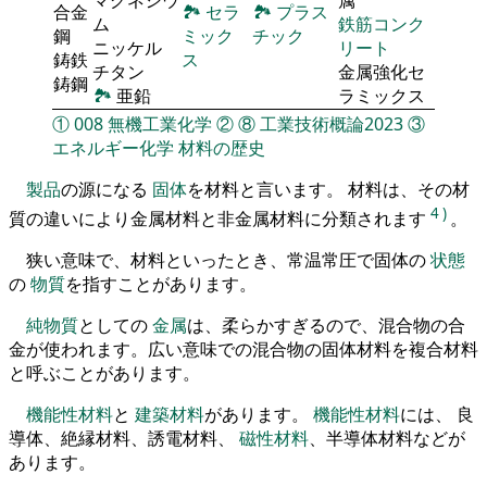
合金
🏞
セラ
🏞
プラス
ム
鉄筋コンク
鋼
ミック
チック
ニッケル
リート
鋳鉄
ス
チタン
金属強化セ
鋳鋼
🏞
亜鉛
ラミックス
①
008
無機工業化学
②
⑧
工業技術概論2023
③
エネルギー化学
材料の歴史
製品
の源になる
固体
を材料と言います。 材料は、その材
4
)
質の違いにより金属材料と非金属材料に分類されます
。
狭い意味で、材料といったとき、常温常圧で固体の
状態
の
物質
を指すことがあります。
純物質
としての
金属
は、柔らかすぎるので、混合物の合
金が使われます。広い意味での混合物の固体材料を複合材料
と呼ぶことがあります。
機能性材料
と
建築材料
があります。
機能性材料
には、 良
導体、絶縁材料、誘電材料、
磁性材料
、半導体材料などが
あります。