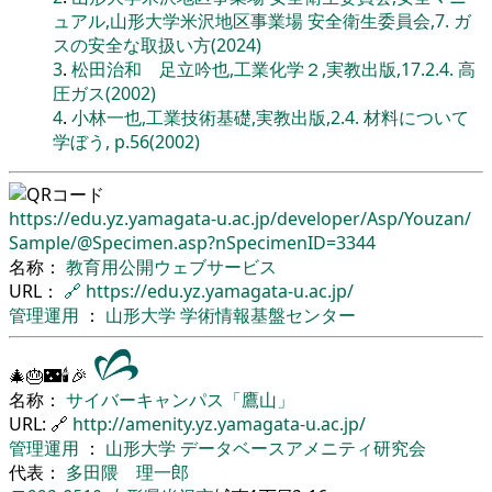
ュアル,山形大学米沢地区事業場 安全衛生委員会,7. ガ
スの安全な取扱い方(2024)
3
.
松田治和 足立吟也,工業化学２,実教出版,17.2.4. 高
圧ガス(2002)
4
.
小林一也,工業技術基礎,実教出版,2.4. 材料について
学ぼう, p.56(2002)
https://edu.yz.yamagata-u.ac.jp/
developer/
Asp/
Youzan/
Sample/
@Specimen.asp?nSpecimenID=3344
名称：
教育用公開ウェブサービス
URL：
🔗
https://edu.yz.yamagata-u.ac.jp/
管理運用
：
山形大学
学術情報基盤センター
🎄🎂🌃🕯🎉
名称：
サイバーキャンパス「鷹山」
URL: 🔗
http://amenity.yz.yamagata-u.ac.jp/
管理運用
：
山形大学
データベースアメニティ研究会
代表：
多田隈 理一郎