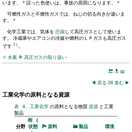
います。
*
誤った色使いは、事故の原因になります。
*
可燃性ガスと不燃性ガスでは、ねじの切る向きが違いま
す。
*
化学工業では、気体を
圧縮
して高圧ガスとして使いま
す。 冷蔵庫やエアコンの冷媒や燃料のＬＰガスも高圧ガス
3
)
です
。
⚛
水素
🔷
高圧ガスの取り扱い
🔚
🔝
📖
◀
戻る
08
進む
▶
工業化学の原料となる資源
表
4
.
工業化学
の原料となる物質
資源
と工業
製品
相
（
分野
状態
🏞
原料
🚂
製品
環境