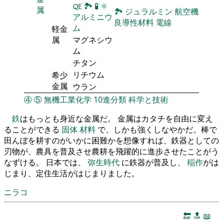
🜀
🏞
🧪
⚛
属
🏞
ジュラルミン
航空機
アルミニウ
良導性材料
電線
ム
軽金
属
マグネシウ
ム
チタン
リチウム
希少
金属
ウラン
④
⑤
無機工業化学
10進分類
科学と技術
鉄
はもっとも身近な金属だ。 金属はカタチを自由に変え
ることができる
固体
材料
で、しかも強くしなやかだ。棒で
田んぼを耕すのがいかに困難かを想像すれば、鉄器としての
刃物が、農具を普及させ農耕を飛躍的に進歩させたことがう
なずける。 日本では、
弥生時代
に鉄器が普及し、
稲作
がは
じまり、定住生活がはじまりました。
ニラコ
🔚
🔝
📖