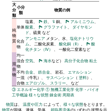
大
小分
分
物質の例
類
類
塩素、
🏞
鉄
、
🜠
銅、
🏞
アルミニウム
、
単体
酸素
、
🏞
グラファイト
、
ダイヤモン
純
ド
、硫黄 など
物
アンモニア
メタン、水、
塩化ナトリウ
質
化合
ム
、 二酸化炭素、
酸化銅（Ⅱ）
、
🏞
酸
物
化チタン（Ⅳ）
、 一酸化二窒素など
均一
混合
空気
、
🏞
海水
など）
高分子化合物
粘土
混
物
合
不均
合金
、
鉄合金
、 岩石、
エマルション
物
一混
（牛乳）、
サスペンション
（
塗料
）、
合物
エアロゾル
、
スラリー
、 など
③
エネルギー化学
①
無機工業化学
化学・バイオ
工学概論
様々な状態
錬金術
周期表
物質
は、
温度や圧力
によって、
様々な状態
をとります。
物質
が固体、液体、気体、
超臨界流体
のいずれの 状態を示