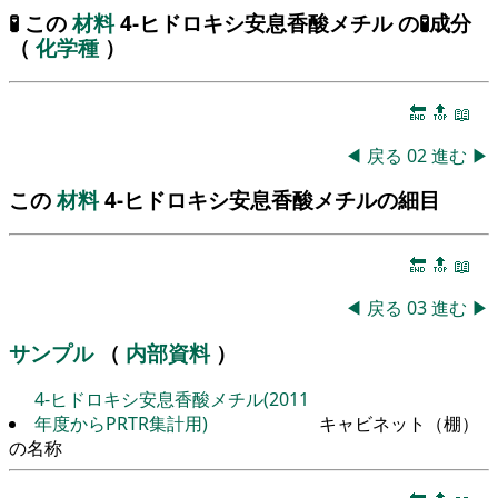
🧪 この
材料
4-ヒドロキシ安息香酸メチル の🧪成分
（
化学種
）
🔚
🔝
📖
◀
戻る
02
進む
▶
この
材料
4-ヒドロキシ安息香酸メチルの細目
🔚
🔝
📖
◀
戻る
03
進む
▶
サンプル
（
内部資料
）
4-ヒドロキシ安息香酸メチル(2011
年度からPRTR集計用)
キャビネット（棚）
の名称