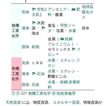
）
地球温
🏞
空気
(
アンモニア
・
🚂
肥
気体
暖化ガ
大気
)
料
・酸素
ス
🏞
水資
無機
食塩・
苛性ソー
液体
源 ・
🏞
排水
工業
ダ
・ 塩素・
水素
海水
化学
金属（
🚂
鉄鋼
アルミニウム
）・
固体
鉱物
セラミックス
🏞
フ
ロン
*
水素
・
エチレン
フ
気体
ＬＮＧ
ロン
有機
水素
・
エチレン
・
工業
液体
🏞
石油
酢酸ビニル
化学
水素
・
鉄鋼
炭素材
固体
石炭
料
①
⑦
221
無機工業化学
④
技術者倫理
天然資源
には、物質資源、
エネルギー資源
、情報資源が