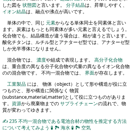
した図を
状態図
と言います。
分子結晶
は、昇華しやすく、
イオン結晶
は、融点や沸点が高いです。
単体の中で、同じ
元素
からなる単体同士を同素体と言い
ます。炭素はもっとも同素体が多い元素と言えるでしょう。
化合物でも、結晶構造が違う場合は、相が違うと言います。
酸化チタンは、ルチル型とアナターゼ型では、アナターゼ型
しか光半導体になりません。
混合物では、
濃度
や組成で表現します。
高分子化合物
は、重合度の異なる分子化合物や式量の異なるイオン化合物
のの混合物です。 不均一混合物では、
界面
が存在します。
工業製品
には、 物体（object）として形や構造が役に立
つものと、形や構造に関係なく 物質
(substance,material,matter)として役に立つものがありま
す。
資源
から廃棄物までの
サプライチェーン
の流れで、物
質が変わってゆきます。
✍
235
不均一混合物である電池合材の物性を推定する方法
について考えてみよう
🧪
🏞
海水
🧪
🏞
空気