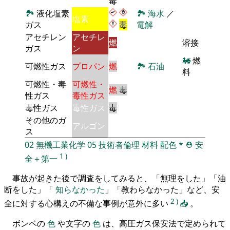
毒
🏞
液化塩素
🏞
海水
／
塩素
ガス
毒
電解
アセチレン
アセチレ
燃
溶接
ガス
ン
🚂
燃
可燃性ガス
プロパン
燃
🏞
石油
料
可燃性・毒
可燃性・
燃
毒
性ガス
毒性ガス
毒性ガス
毒性ガス
毒
その他のガ
アルゴン
ス
02
無機工業化学
05
技術者倫理
材料
配色
*
⛑️
安
1
)
全＋第一
事故が起きた後で調査をしてみると、「無理をした」「油
断をした」「
知らなかった
」「教わらなかった」など、安
2
)
全に対する心構えの不備な事例が意外に多い
📥
。
ボンベの
色
や文字の
色
は、高圧ガス保安法で定められて