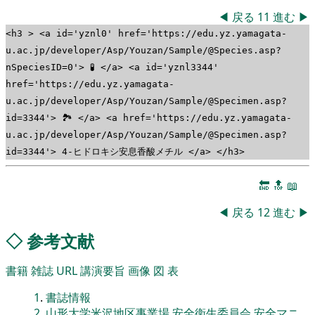
◀
戻る
11
進む
▶
<h3 > <a id='yznl0' href='https://edu.yz.yamagata-
u.ac.jp/developer/Asp/Youzan/Sample/@Species.asp?
nSpeciesID=0'> 🧪 </a> <a id='yznl3344'
href='https://edu.yz.yamagata-
u.ac.jp/developer/Asp/Youzan/Sample/@Specimen.asp?
id=3344'> 🏞 </a> <a href='https://edu.yz.yamagata-
u.ac.jp/developer/Asp/Youzan/Sample/@Specimen.asp?
id=3344'> 4-ヒドロキシ安息香酸メチル </a> </h3>
🔚
🔝
📖
◀
戻る
12
進む
▶
◇
参考文献
書籍
雑誌
URL
講演要旨
画像
図
表
1
.
書誌情報
2
.
山形大学米沢地区事業場 安全衛生委員会,安全マニ