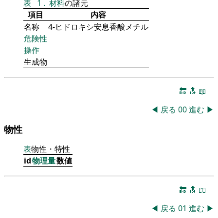
表
1
.
材料
の諸元
項目
内容
名称
4-ヒドロキシ安息香酸メチル
危険性
操作
生成物
🔚
🔝
📖
◀
戻る
00
進む
▶
物性
表
物性・特性
id
物理量
数値
🔚
🔝
📖
◀
戻る
01
進む
▶