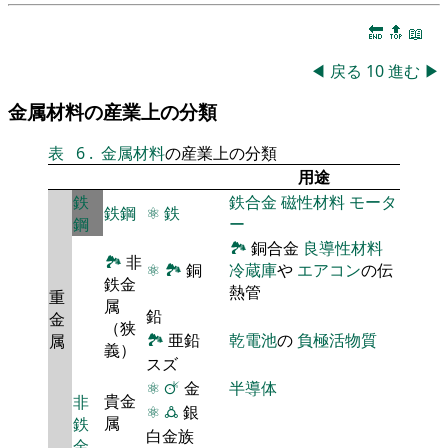
🔚
🔝
📖
◀
戻る
10
進む
▶
金属材料の産業上の分類
表
6
.
金属材料
の産業上の分類
用途
鉄
鉄合金
磁性材料
モータ
鉄鋼
⚛
鉄
鋼
ー
🏞
銅合金
良導性材料
🏞
非
⚛
🏞
銅
冷蔵庫
や
エアコン
の伝
鉄金
熱管
重
属
鉛
金
（狭
🏞
亜鉛
乾電池
の
負極活物質
属
義）
スズ
⚛
🜚
金
半導体
貴金
非
⚛
🜛
銀
属
鉄
白金族
金