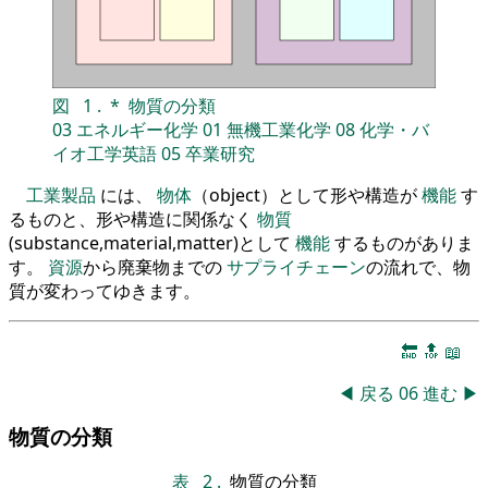
図
1
.
*
物質の分類
03
エネルギー化学
01
無機工業化学
08
化学・バ
イオ工学英語
05
卒業研究
工業製品
には、
物体
（object）として形や構造が
機能
す
るものと、形や構造に関係なく
物質
(substance,material,matter)として
機能
するものがありま
す。
資源
から廃棄物までの
サプライチェーン
の流れで、物
質が変わってゆきます。
🔚
🔝
📖
◀
戻る
06
進む
▶
物質の分類
表
2
.
物質の分類