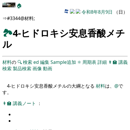
🏠
令和8年8月9日
（日）
⇒#3344@材料;
🏞
4-ヒドロキシ安息香酸メチ
ル
材料
の
🔍
検索
ed
編集
Sample追加
⚛
周期表
詳細
👨‍🏫
講義
検索
製品検索
画像
動画
4-ヒドロキシ安息香酸メチルの大綱となる
材料
は、
@
で
す。
👨‍🏫
講義ノート
：