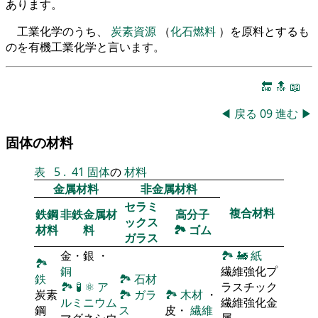
あります。
工業化学のうち、
炭素資源
（
化石燃料
）を原料とするも
のを有機工業化学と言います。
🔚
🔝
📖
◀
戻る
09
進む
▶
固体の材料
表
5
.
41
固体
の
材料
金属材料
非金属材料
セラミ
複合材料
鉄鋼
非鉄金属材
高分子
ックス
材料
料
🏞
ゴム
ガラス
金・銀 ・
🏞
🚂
紙
🏞
銅
繊維強化プ
鉄
🏞
石材
🏞
🧪
⚛
ア
ラスチック
炭素
🏞
ガラ
🏞
木材
・
ルミニウム
繊維強化金
鋼
ス
皮・
繊維
マグネシウ
属