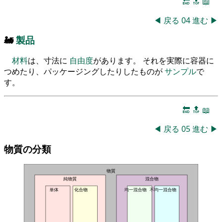
🔚
🔝
📖
◀
戻る
04
進む
▶
🚂
製品
材料
は、寸法に
自由度
があります。 それを実際に容器に
つめたり、パッケージングしたりしたものが
サンプル
で
す。
🔚
🔝
📖
◀
戻る
05
進む
▶
物質の分類
物質
純物質
混合物
単体
化合物
均一混合物
不均一混合物