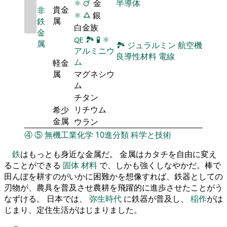
⚛
🜚
金
半導体
貴金
非
⚛
🜛
銀
属
鉄
白金族
金
🜀
🏞
🧪
⚛
属
🏞
ジュラルミン
航空機
アルミニウ
良導性材料
電線
ム
軽金
属
マグネシウ
ム
チタン
リチウム
希少
金属
ウラン
④
⑤
無機工業化学
10進分類
科学と技術
鉄
はもっとも身近な金属だ。 金属はカタチを自由に変え
ることができる
固体
材料
で、しかも強くしなやかだ。棒で
田んぼを耕すのがいかに困難かを想像すれば、鉄器としての
刃物が、農具を普及させ農耕を飛躍的に進歩させたことがう
なずける。 日本では、
弥生時代
に鉄器が普及し、
稲作
がは
じまり、定住生活がはじまりました。