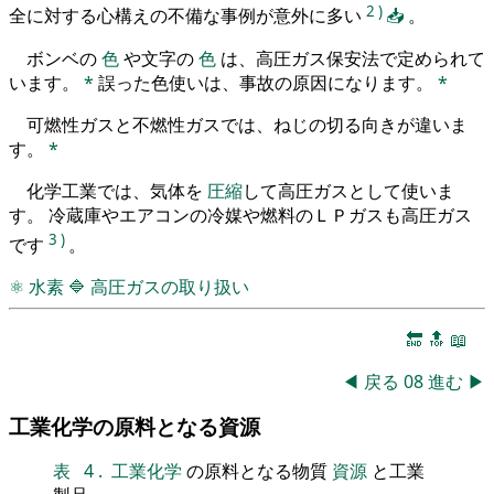
2
)
全に対する心構えの不備な事例が意外に多い
📥
。
ボンベの
色
や文字の
色
は、高圧ガス保安法で定められて
います。
*
誤った色使いは、事故の原因になります。
*
可燃性ガスと不燃性ガスでは、ねじの切る向きが違いま
す。
*
化学工業では、気体を
圧縮
して高圧ガスとして使いま
す。 冷蔵庫やエアコンの冷媒や燃料のＬＰガスも高圧ガス
3
)
です
。
⚛
水素
🔷
高圧ガスの取り扱い
🔚
🔝
📖
◀
戻る
08
進む
▶
工業化学の原料となる資源
表
4
.
工業化学
の原料となる物質
資源
と工業