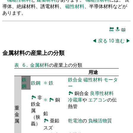
導体、絶縁材料、誘電材料、
磁性材料
、半導体材料などが
あります。
🔚
🔝
📖
◀
戻る
10
進む
▶
金属材料の産業上の分類
表
6
.
金属材料
の産業上の分類
用途
鉄
鉄合金
磁性材料
モータ
鉄鋼
⚛
鉄
鋼
ー
🏞
銅合金
良導性材料
🏞
非
⚛
🏞
銅
冷蔵庫
や
エアコン
の伝
鉄金
熱管
重
属
鉛
金
（狭
🏞
亜鉛
乾電池
の
負極活物質
属
義）
スズ