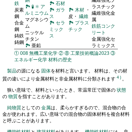
鉄
🏞
石材
🏞
🧪
⚛
ア
ラスチック
炭素
🏞
ガラ
🏞
木材
・
ルミニウム
繊維強化金
鋼
ス
皮・
繊維
マグネシウ
属
合金
🏞
セラ
🏞
プラス
ム
鉄筋コンク
鋼
ミック
チック
ニッケル
リート
鋳鉄
ス
チタン
金属強化セ
鋳鋼
🏞
亜鉛
ラミックス
①
008
無機工業化学
②
⑧
工業技術概論2023
③
エネルギー化学
材料の歴史
製品
の源になる
固体
を材料と言います。 材料は、その材
4
)
質の違いにより金属材料と非金属材料に分類されます
。
狭い意味で、材料といったとき、常温常圧で固体の
状態
の
物質
を指すことがあります。
純物質
としての
金属
は、柔らかすぎるので、混合物の合
金が使われます。広い意味での混合物の固体材料を複合材料
と呼ぶことがあります。
機能性材料
と
建築材料
があります。
機能性材料
には、 良