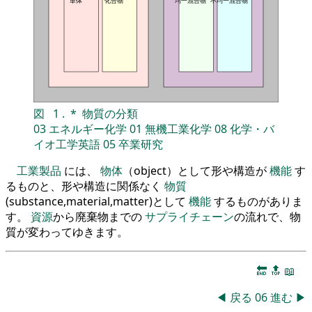
単体
化合物
均一混合物
不均一混合物
図
1
.
*
物質の分類
03
エネルギー化学
01
無機工業化学
08
化学・バ
イオ工学英語
05
卒業研究
工業製品
には、
物体
（object）として形や構造が
機能
す
るものと、形や構造に関係なく
物質
(substance,material,matter)として
機能
するものがありま
す。
資源
から廃棄物までの
サプライチェーン
の流れで、物
質が変わってゆきます。
🔚
🔝
📖
◀
戻る
06
進む
▶