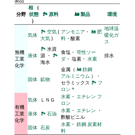
製品
相
（
分野
状態
🏞
原料
🚂
製品
環境
）
地球温
🏞
空気
(
アンモニア
・
🚂
肥
気体
暖化ガ
大気
)
料
・酸素
ス
🏞
水資
無機
食塩・
苛性ソー
液体
源 ・
🏞
排水
工業
ダ
・ 塩素・
水素
海水
化学
金属（
🚂
鉄鋼
アルミニウム
）・
固体
鉱物
セラミックス
🏞
フ
ロン
*
水素
・
エチレン
フ
気体
ＬＮＧ
ロン
有機
水素
・
エチレン
・
工業
液体
🏞
石油
酢酸ビニル
化学
水素
・
鉄鋼
炭素材
固体
石炭
料