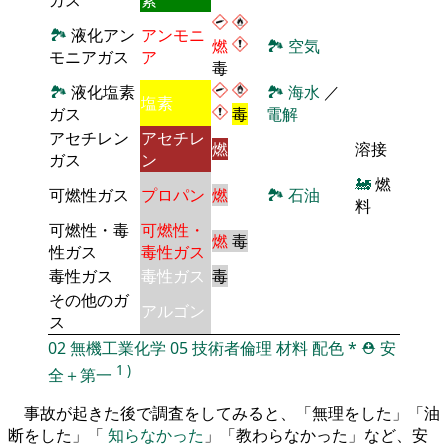
🏞
液化アン
アンモニ
燃
🏞
空気
モニアガス
ア
毒
🏞
液化塩素
🏞
海水
／
塩素
ガス
毒
電解
アセチレン
アセチレ
燃
溶接
ガス
ン
🚂
燃
可燃性ガス
プロパン
燃
🏞
石油
料
可燃性・毒
可燃性・
燃
毒
性ガス
毒性ガス
毒性ガス
毒性ガス
毒
その他のガ
アルゴン
ス
02
無機工業化学
05
技術者倫理
材料
配色
*
⛑️
安
1
)
全＋第一
事故が起きた後で調査をしてみると、「無理をした」「油
断をした」「
知らなかった
」「教わらなかった」など、安