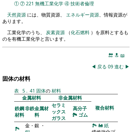
①
⑦
221
無機工業化学
④
技術者倫理
天然資源
には、物質資源、
エネルギー資源
、情報資源が
あります。
工業化学のうち、
炭素資源
（
化石燃料
）を原料とするも
のを有機工業化学と言います。
🔚
🔝
📖
◀
戻る
09
進む
▶
固体の材料
表
5
.
41
固体
の
材料
金属材料
非金属材料
セラミ
複合材料
鉄鋼
非鉄金属材
高分子
ックス
材料
料
🏞
ゴム
ガラス
金・銀 ・
🏞
🚂
紙
🏞
銅
繊維強化プ