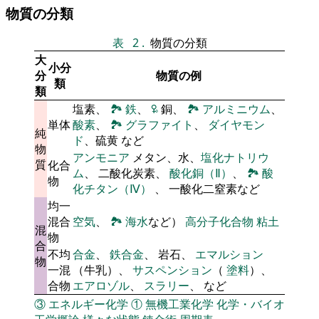
物質の分類
表
2
.
物質の分類
大
小分
分
物質の例
類
類
塩素、
🏞
鉄
、
🜠
銅、
🏞
アルミニウム
、
単体
酸素
、
🏞
グラファイト
、
ダイヤモン
純
ド
、硫黄 など
物
アンモニア
メタン、水、
塩化ナトリウ
質
化合
ム
、 二酸化炭素、
酸化銅（Ⅱ）
、
🏞
酸
物
化チタン（Ⅳ）
、 一酸化二窒素など
均一
混合
空気
、
🏞
海水
など）
高分子化合物
粘土
混
物
合
不均
合金
、
鉄合金
、 岩石、
エマルション
物
一混
（牛乳）、
サスペンション
（
塗料
）、
合物
エアロゾル
、
スラリー
、 など
③
エネルギー化学
①
無機工業化学
化学・バイオ