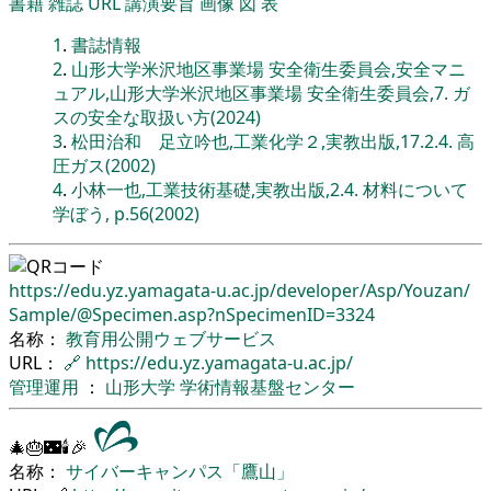
書籍
雑誌
URL
講演要旨
画像
図
表
1
.
書誌情報
2
.
山形大学米沢地区事業場 安全衛生委員会,安全マニ
ュアル,山形大学米沢地区事業場 安全衛生委員会,7. ガ
スの安全な取扱い方(2024)
3
.
松田治和 足立吟也,工業化学２,実教出版,17.2.4. 高
圧ガス(2002)
4
.
小林一也,工業技術基礎,実教出版,2.4. 材料について
学ぼう, p.56(2002)
https://edu.yz.yamagata-u.ac.jp/
developer/
Asp/
Youzan/
Sample/
@Specimen.asp?nSpecimenID=3324
名称：
教育用公開ウェブサービス
URL：
🔗
https://edu.yz.yamagata-u.ac.jp/
管理運用
：
山形大学
学術情報基盤センター
🎄🎂🌃🕯🎉
名称：
サイバーキャンパス「鷹山」