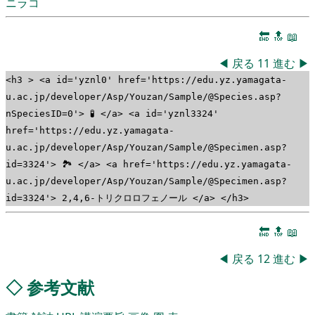
ニラコ
🔚
🔝
📖
◀
戻る
11
進む
▶
<h3 > <a id='yznl0' href='https://edu.yz.yamagata-
u.ac.jp/developer/Asp/Youzan/Sample/@Species.asp?
nSpeciesID=0'> 🧪 </a> <a id='yznl3324'
href='https://edu.yz.yamagata-
u.ac.jp/developer/Asp/Youzan/Sample/@Specimen.asp?
id=3324'> 🏞 </a> <a href='https://edu.yz.yamagata-
u.ac.jp/developer/Asp/Youzan/Sample/@Specimen.asp?
id=3324'> 2,4,6-トリクロロフェノール </a> </h3>
🔚
🔝
📖
◀
戻る
12
進む
▶
◇
参考文献