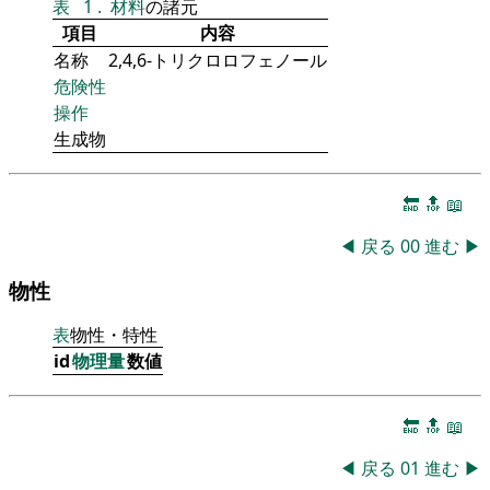
表
1
.
材料
の諸元
項目
内容
名称
2,4,6-トリクロロフェノール
危険性
操作
生成物
🔚
🔝
📖
◀
戻る
00
進む
▶
物性
表
物性・特性
id
物理量
数値
🔚
🔝
📖
◀
戻る
01
進む
▶