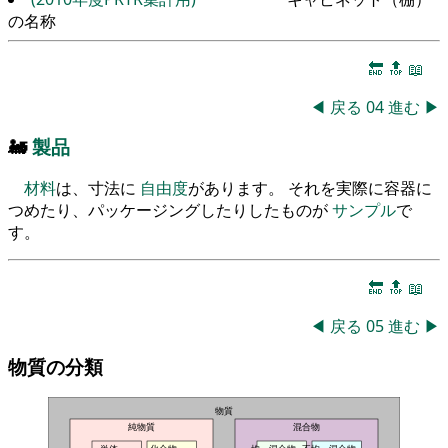
の名称
🔚
🔝
📖
◀
戻る
04
進む
▶
🚂
製品
材料
は、寸法に
自由度
があります。 それを実際に容器に
つめたり、パッケージングしたりしたものが
サンプル
で
す。
🔚
🔝
📖
◀
戻る
05
進む
▶
物質の分類
物質
純物質
混合物