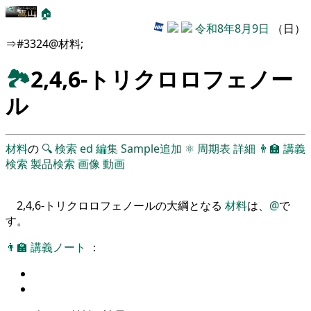
🏠
令和8年8月9日
（日）
⇒#3324@材料;
🏞
2,4,6-トリクロロフェノー
ル
材料
の
🔍
検索
ed
編集
Sample追加
⚛
周期表
詳細
👨‍🏫
講義
検索
製品検索
画像
動画
2,4,6-トリクロロフェノールの大綱となる
材料
は、
@
で
す。
👨‍🏫
講義ノート
：