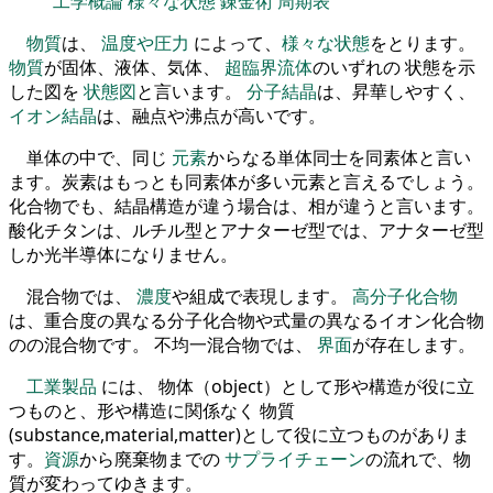
工学概論
様々な状態
錬金術
周期表
物質
は、
温度や圧力
によって、
様々な状態
をとります。
物質
が固体、液体、気体、
超臨界流体
のいずれの 状態を示
した図を
状態図
と言います。
分子結晶
は、昇華しやすく、
イオン結晶
は、融点や沸点が高いです。
単体の中で、同じ
元素
からなる単体同士を同素体と言い
ます。炭素はもっとも同素体が多い元素と言えるでしょう。
化合物でも、結晶構造が違う場合は、相が違うと言います。
酸化チタンは、ルチル型とアナターゼ型では、アナターゼ型
しか光半導体になりません。
混合物では、
濃度
や組成で表現します。
高分子化合物
は、重合度の異なる分子化合物や式量の異なるイオン化合物
のの混合物です。 不均一混合物では、
界面
が存在します。
工業製品
には、 物体（object）として形や構造が役に立
つものと、形や構造に関係なく 物質
(substance,material,matter)として役に立つものがありま
す。
資源
から廃棄物までの
サプライチェーン
の流れで、物
質が変わってゆきます。