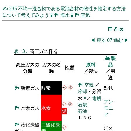
✍
235
不均一混合物である電池合材の物性を推定する方法
について考えてみよう
🧪
🏞
海水
🧪
🏞
空気
🔚
🔝
📖
◀
戻る
07
進む
▶
表
3
.
高圧ガス容器
🚂
製
高圧ガスの
ガスの名
原料
品
性質
分類
称
／製法
／用
途
🏞
空気
／
🏞
酸素ガス
酸素
製鉄
冷却
・分留
水
*
／
電解
アン
石炭
🏞
水素ガス
水素
モニ
燃
石油
ア
ＬＮＧ
🏞
液化炭酸
二酸化炭
消火
ガス
素