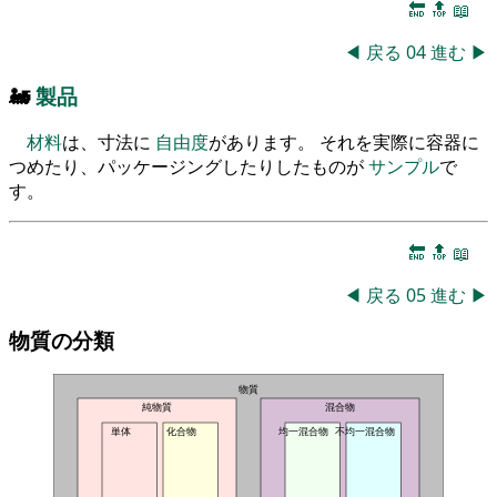
🔚
🔝
📖
◀
戻る
04
進む
▶
🚂
製品
材料
は、寸法に
自由度
があります。 それを実際に容器に
つめたり、パッケージングしたりしたものが
サンプル
で
す。
🔚
🔝
📖
◀
戻る
05
進む
▶
物質の分類
物質
純物質
混合物
単体
化合物
均一混合物
不均一混合物