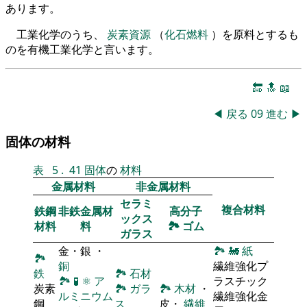
あります。
工業化学のうち、
炭素資源
（
化石燃料
）を原料とするも
のを有機工業化学と言います。
🔚
🔝
📖
◀
戻る
09
進む
▶
固体の材料
表
5
.
41
固体
の
材料
金属材料
非金属材料
セラミ
複合材料
鉄鋼
非鉄金属材
高分子
ックス
材料
料
🏞
ゴム
ガラス
金・銀 ・
🏞
🚂
紙
🏞
銅
繊維強化プ
鉄
🏞
石材
🏞
🧪
⚛
ア
ラスチック
炭素
🏞
ガラ
🏞
木材
・
ルミニウム
繊維強化金
鋼
ス
皮・
繊維