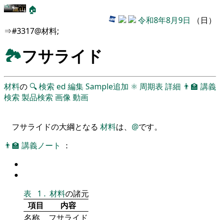
🏠
令和8年8月9日
（日）
⇒#3317@材料;
🏞
フサライド
材料
の
🔍
検索
ed
編集
Sample追加
⚛
周期表
詳細
👨‍🏫
講義
検索
製品検索
画像
動画
フサライドの大綱となる
材料
は、
@
です。
👨‍🏫
講義ノート
：
表
1
.
材料
の諸元
項目
内容
名称
フサライド