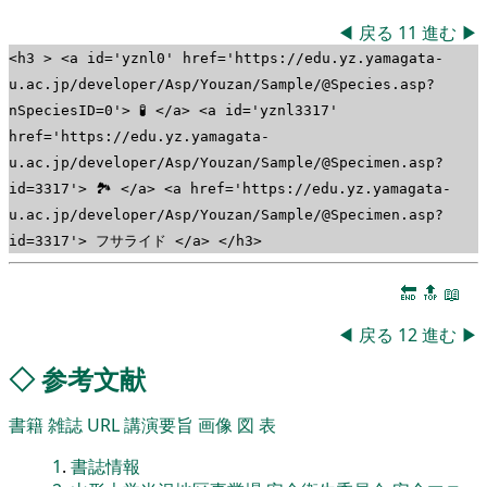
◀
戻る
11
進む
▶
<h3 > <a id='yznl0' href='https://edu.yz.yamagata-
u.ac.jp/developer/Asp/Youzan/Sample/@Species.asp?
nSpeciesID=0'> 🧪 </a> <a id='yznl3317'
href='https://edu.yz.yamagata-
u.ac.jp/developer/Asp/Youzan/Sample/@Specimen.asp?
id=3317'> 🏞 </a> <a href='https://edu.yz.yamagata-
u.ac.jp/developer/Asp/Youzan/Sample/@Specimen.asp?
id=3317'> フサライド </a> </h3>
🔚
🔝
📖
◀
戻る
12
進む
▶
◇
参考文献
書籍
雑誌
URL
講演要旨
画像
図
表
1
.
書誌情報