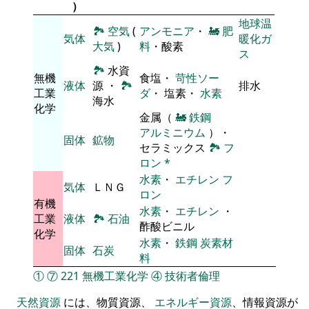
）
地球温
🏞
空気
(
アンモニア
・
🚂
肥
気体
暖化ガ
大気
)
料
・酸素
ス
🏞
水資
無機
食塩・
苛性ソー
液体
源 ・
🏞
排水
工業
ダ
・ 塩素・
水素
海水
化学
金属（
🚂
鉄鋼
アルミニウム
）・
固体
鉱物
セラミックス
🏞
フ
ロン
*
水素
・
エチレン
フ
気体
ＬＮＧ
ロン
有機
水素
・
エチレン
・
工業
液体
🏞
石油
酢酸ビニル
化学
水素
・
鉄鋼
炭素材
固体
石炭
料
①
⑦
221
無機工業化学
④
技術者倫理
天然資源
には、物質資源、
エネルギー資源
、情報資源が