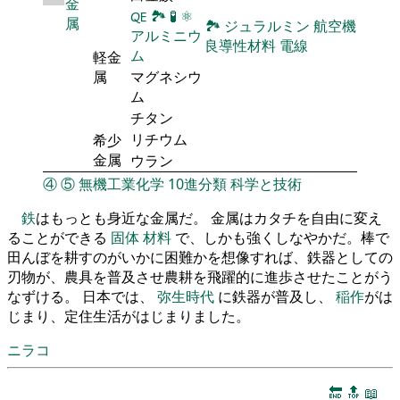
金
🜀
🏞
🧪
⚛
属
🏞
ジュラルミン
航空機
アルミニウ
良導性材料
電線
ム
軽金
属
マグネシウ
ム
チタン
リチウム
希少
金属
ウラン
④
⑤
無機工業化学
10進分類
科学と技術
鉄
はもっとも身近な金属だ。 金属はカタチを自由に変え
ることができる
固体
材料
で、しかも強くしなやかだ。棒で
田んぼを耕すのがいかに困難かを想像すれば、鉄器としての
刃物が、農具を普及させ農耕を飛躍的に進歩させたことがう
なずける。 日本では、
弥生時代
に鉄器が普及し、
稲作
がは
じまり、定住生活がはじまりました。
ニラコ
🔚
🔝
📖