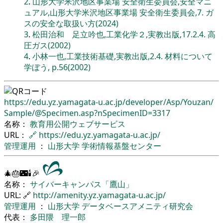
2
.
山形大学米沢地区事業場 安全衛生委員会,安全マニ
ュアル,山形大学米沢地区事業場 安全衛生委員会,7. ガ
スの安全な取扱い方(2024)
3
.
松田治和 足立吟也,工業化学２,実教出版,17.2.4. 高
圧ガス(2002)
4
.
小林一也,工業技術基礎,実教出版,2.4. 材料について
学ぼう, p.56(2002)
https://edu.yz.yamagata-u.ac.jp/
developer/
Asp/
Youzan/
Sample/
@Specimen.asp?nSpecimenID=3317
名称：
教育用公開ウェブサービス
URL：
🔗
https://edu.yz.yamagata-u.ac.jp/
管理運用
：
山形大学
学術情報基盤センター
🎄🎂🌃🕯🎉
名称：
サイバーキャンパス「鷹山」
URL: 🔗
http://amenity.yz.yamagata-u.ac.jp/
管理運用
：
山形大学
データベースアメニティ研究会
代表：
多田隈 理一郎