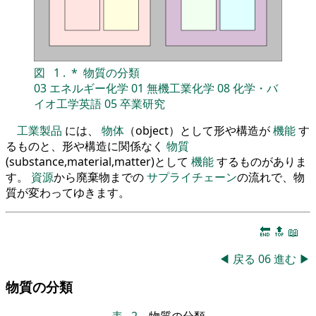
図
1
.
*
物質の分類
03
エネルギー化学
01
無機工業化学
08
化学・バ
イオ工学英語
05
卒業研究
工業製品
には、
物体
（object）として形や構造が
機能
す
るものと、形や構造に関係なく
物質
(substance,material,matter)として
機能
するものがありま
す。
資源
から廃棄物までの
サプライチェーン
の流れで、物
質が変わってゆきます。
🔚
🔝
📖
◀
戻る
06
進む
▶
物質の分類
表
2
.
物質の分類