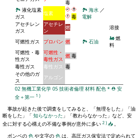
毒
🏞
液化塩素
🏞
海水
／
塩素
ガス
毒
電解
アセチレン
アセチレ
燃
溶接
ガス
ン
🚂
燃
可燃性ガス
プロパン
燃
🏞
石油
料
可燃性・毒
可燃性・
燃
毒
性ガス
毒性ガス
毒性ガス
毒性ガス
毒
その他のガ
アルゴン
ス
02
無機工業化学
05
技術者倫理
材料
配色
*
⛑️
安
1
)
全＋第一
事故が起きた後で調査をしてみると、「無理をした」「油
断をした」「
知らなかった
」「教わらなかった」など、安
2
)
全に対する心構えの不備な事例が意外に多い
📥
。
ボンベの
色
や文字の
色
は、高圧ガス保安法で定められて