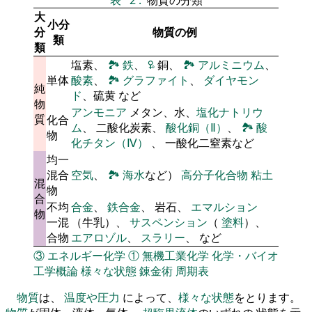
大
小分
分
物質の例
類
類
塩素、
🏞
鉄
、
🜠
銅、
🏞
アルミニウム
、
単体
酸素
、
🏞
グラファイト
、
ダイヤモン
純
ド
、硫黄 など
物
アンモニア
メタン、水、
塩化ナトリウ
質
化合
ム
、 二酸化炭素、
酸化銅（Ⅱ）
、
🏞
酸
物
化チタン（Ⅳ）
、 一酸化二窒素など
均一
混合
空気
、
🏞
海水
など）
高分子化合物
粘土
混
物
合
不均
合金
、
鉄合金
、 岩石、
エマルション
物
一混
（牛乳）、
サスペンション
（
塗料
）、
合物
エアロゾル
、
スラリー
、 など
③
エネルギー化学
①
無機工業化学
化学・バイオ
工学概論
様々な状態
錬金術
周期表
物質
は、
温度や圧力
によって、
様々な状態
をとります。