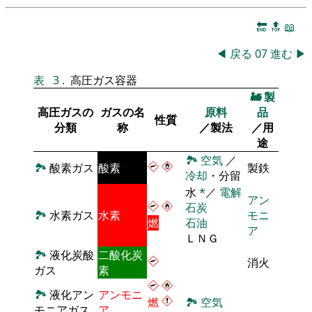
🔚
🔝
📖
◀
戻る
07
進む
▶
表
3
.
高圧ガス容器
🚂
製
高圧ガスの
ガスの名
原料
品
性質
分類
称
／製法
／用
途
🏞
空気
／
🏞
酸素ガス
酸素
製鉄
冷却
・分留
水
*
／
電解
アン
石炭
🏞
水素ガス
水素
モニ
燃
石油
ア
ＬＮＧ
🏞
液化炭酸
二酸化炭
消火
ガス
素
🏞
液化アン
アンモニ
燃
🏞
空気
モニアガス
ア