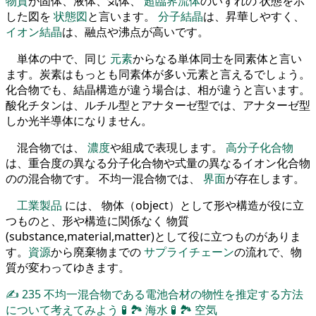
物質
が固体、液体、気体、
超臨界流体
のいずれの 状態を示
した図を
状態図
と言います。
分子結晶
は、昇華しやすく、
イオン結晶
は、融点や沸点が高いです。
単体の中で、同じ
元素
からなる単体同士を同素体と言い
ます。炭素はもっとも同素体が多い元素と言えるでしょう。
化合物でも、結晶構造が違う場合は、相が違うと言います。
酸化チタンは、ルチル型とアナターゼ型では、アナターゼ型
しか光半導体になりません。
混合物では、
濃度
や組成で表現します。
高分子化合物
は、重合度の異なる分子化合物や式量の異なるイオン化合物
のの混合物です。 不均一混合物では、
界面
が存在します。
工業製品
には、 物体（object）として形や構造が役に立
つものと、形や構造に関係なく 物質
(substance,material,matter)として役に立つものがありま
す。
資源
から廃棄物までの
サプライチェーン
の流れで、物
質が変わってゆきます。
✍
235
不均一混合物である電池合材の物性を推定する方法
について考えてみよう
🧪
🏞
海水
🧪
🏞
空気