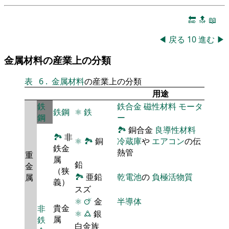
🔚
🔝
📖
◀
戻る
10
進む
▶
金属材料の産業上の分類
表
6
.
金属材料
の産業上の分類
用途
鉄
鉄合金
磁性材料
モータ
鉄鋼
⚛
鉄
鋼
ー
🏞
銅合金
良導性材料
🏞
非
⚛
🏞
銅
冷蔵庫
や
エアコン
の伝
鉄金
熱管
重
属
鉛
金
（狭
🏞
亜鉛
乾電池
の
負極活物質
属
義）
スズ
⚛
🜚
金
半導体
貴金
非
⚛
🜛
銀
属
鉄
白金族