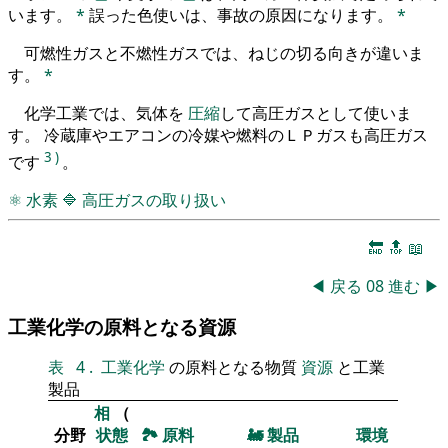
います。
*
誤った色使いは、事故の原因になります。
*
可燃性ガスと不燃性ガスでは、ねじの切る向きが違いま
す。
*
化学工業では、気体を
圧縮
して高圧ガスとして使いま
す。 冷蔵庫やエアコンの冷媒や燃料のＬＰガスも高圧ガス
3
)
です
。
⚛
水素
🔷
高圧ガスの取り扱い
🔚
🔝
📖
◀
戻る
08
進む
▶
工業化学の原料となる資源
表
4
.
工業化学
の原料となる物質
資源
と工業
製品
相
（
分野
状態
🏞
原料
🚂
製品
環境