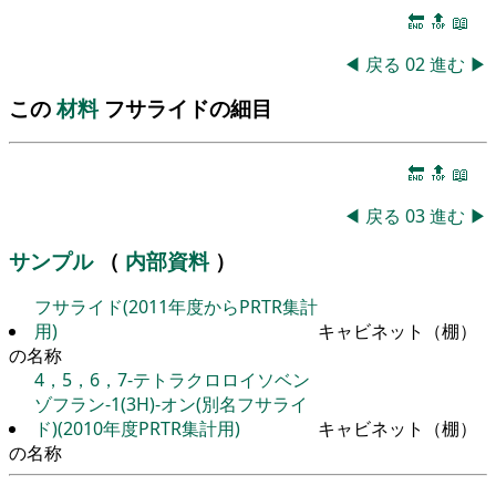
🔚
🔝
📖
◀
戻る
02
進む
▶
この
材料
フサライドの細目
🔚
🔝
📖
◀
戻る
03
進む
▶
サンプル
（
内部資料
）
フサライド(2011年度からPRTR集計
用)
キャビネット（棚）
の名称
4，5，6，7-テトラクロロイソベン
ゾフラン-1(3H)-オン(別名フサライ
ド)(2010年度PRTR集計用)
キャビネット（棚）
の名称