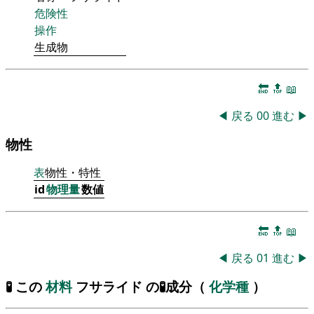
危険性
操作
生成物
🔚
🔝
📖
◀
戻る
00
進む
▶
物性
表
物性・特性
id
物理量
数値
🔚
🔝
📖
◀
戻る
01
進む
▶
🧪 この
材料
フサライド の🧪成分（
化学種
）