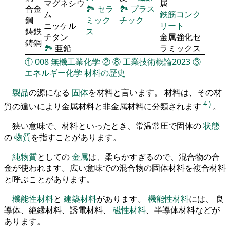
マグネシウ
属
合金
🏞
セラ
🏞
プラス
ム
鉄筋コンク
鋼
ミック
チック
ニッケル
リート
鋳鉄
ス
チタン
金属強化セ
鋳鋼
🏞
亜鉛
ラミックス
①
008
無機工業化学
②
⑧
工業技術概論2023
③
エネルギー化学
材料の歴史
製品
の源になる
固体
を材料と言います。 材料は、その材
4
)
質の違いにより金属材料と非金属材料に分類されます
。
狭い意味で、材料といったとき、常温常圧で固体の
状態
の
物質
を指すことがあります。
純物質
としての
金属
は、柔らかすぎるので、混合物の合
金が使われます。広い意味での混合物の固体材料を複合材料
と呼ぶことがあります。
機能性材料
と
建築材料
があります。
機能性材料
には、 良
導体、絶縁材料、誘電材料、
磁性材料
、半導体材料などが
あります。