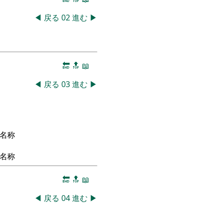
◀
戻る
02
進む
▶
🔚
🔝
📖
◀
戻る
03
進む
▶
名称
名称
🔚
🔝
📖
◀
戻る
04
進む
▶