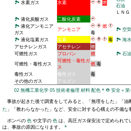
🏞
水素ガス
水素
燃
石油
ＬＮＧ
🏞
液化炭酸ガス
二酸化炭素
🏞
液化アンモニア
燃
アンモニア
🏞
空
ガス
毒
🏞
液化塩素ガス
塩素
毒
🏞
海
アセチレンガス
アセチレン
燃
可燃性ガス
プロパン
燃
🏞
石
可燃性・毒性ガ
可燃性・毒性ガス
燃
毒
ス
毒性ガス
毒性ガス
毒
その他のガス
アルゴン
02
無機工業化学
05
技術者倫理
材料
配色
*
⛑️
安全＋第
事故が起きた後で調査をしてみると、「無理をした」「油
た
」「教わらなかった」など、安全に対する心構えの不備な
ボンベの
色
や文字の
色
は、高圧ガス保安法で定められて
は、事故の原因になります。
*