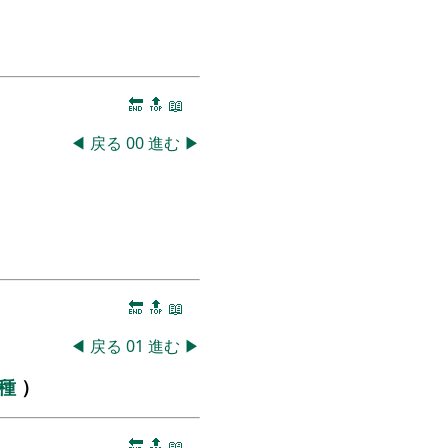
🔚
🔝
📖
◀
戻る
00
進む
▶
🔚
🔝
📖
◀
戻る
01
進む
▶
学種
）
🔚
🔝
📖