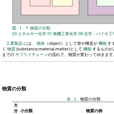
図
1
.
*
物質の分類
03
エネルギー化学
01
無機工業化学
08
化学・バイオ工
工業製品
には、
物体
（object）として形や構造が
機能
す
く
物質
(substance,material,matter)として
機能
するものが
までの
サプライチェーン
の流れで、物質が変わってゆきます
物質の分類
表
2
.
物質の分類
大
分
小分類
物質の例