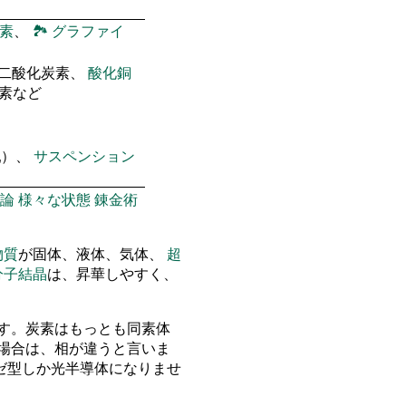
素
、
🏞
グラファイ
 二酸化炭素、
酸化銅
窒素など
乳）、
サスペンション
論
様々な状態
錬金術
物質
が固体、液体、気体、
超
分子結晶
は、昇華しやすく、
す。炭素はもっとも同素体
場合は、相が違うと言いま
ゼ型しか光半導体になりませ