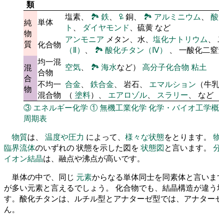
類
塩素、
🏞
鉄
、
🜠
銅、
🏞
アルミニウム
、
酸
単体
純
ト
、
ダイヤモンド
、硫黄 など
物
アンモニア
メタン、水、
塩化ナトリウム
、
質
化合物
（Ⅱ）
、
🏞
酸化チタン（Ⅳ）
、 一酸化二
均一混
空気
、
🏞
海水
など）
高分子化合物
粘土
混
合物
合
不均一
合金
、
鉄合金
、 岩石、
エマルション
（牛
物
混合物
（
塗料
）、
エアロゾル
、
スラリー
、 など
③
エネルギー化学
①
無機工業化学
化学・バイオ工学概
周期表
物質
は、
温度や圧力
によって、
様々な状態
をとります。
臨界流体
のいずれの 状態を示した図を
状態図
と言います。
イオン結晶
は、融点や沸点が高いです。
単体の中で、同じ
元素
からなる単体同士を同素体と言いま
が多い元素と言えるでしょう。 化合物でも、結晶構造が違う
す。酸化チタンは、ルチル型とアナターゼ型では、アナター
ん。