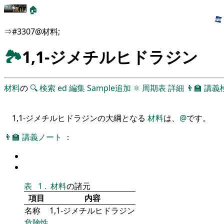
🏠
⇒#3307@材料;
🏞
1,1-ジメチルヒドラジン
材料
の
🔍
検索
ed
編集
Sample追加
⚛
周期表
詳細
👨‍🏫
講義
1,1-ジメチルヒドラジンの大綱となる
材料
は、
@
です。
👨‍🏫
講義ノート
：
表
1
.
材料
の諸元
項目
内容
名称
1,1-ジメチルヒドラジン
危険性