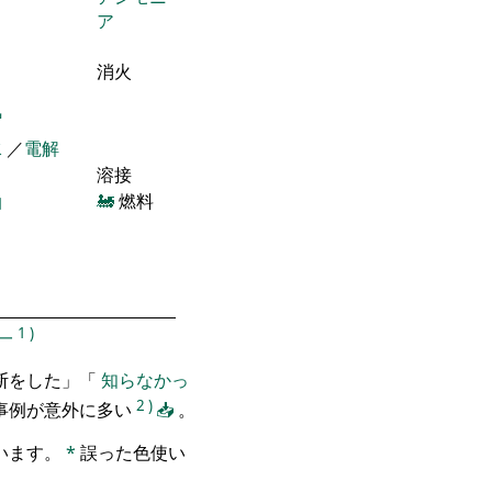
ア
消火
気
水
／
電解
溶接
油
🚂
燃料
1
)
一
断をした」「
知らなかっ
2
)
事例が意外に多い
📥
。
います。
*
誤った色使い