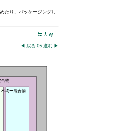
つめたり、パッケージングし
🔚
🔝
📖
◀
戻る
05
進む
▶
混合物
不均一混合物