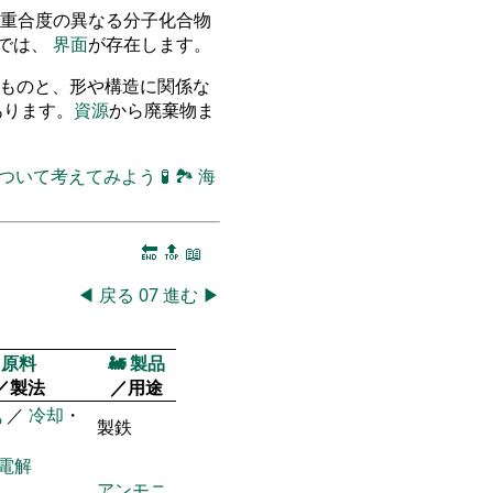
重合度の異なる分子化合物
物では、
界面
が存在します。
立つものと、形や構造に関係な
のがあります。
資源
から廃棄物ま
について考えてみよう
🧪
🏞
海
🔚
🔝
📖
◀
戻る
07
進む
▶
原料
🚂
製品
／製法
／用途
気
／
冷却
・
製鉄
電解
アンモニ