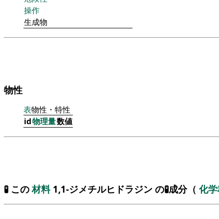
操作
生成物
物性
表
物性・特性
id
物理量
数値
🧪 この
材料
1,1-ジメチルヒドラジン の🧪成分（
化