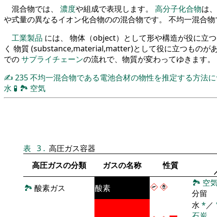
混合物では、
濃度
や組成で表現します。
高分子化合物
は、
や式量の異なるイオン化合物のの混合物です。 不均一混合
工業製品
には、 物体（object）として形や構造が役に
く 物質 (substance,material,matter)として役に立つも
での
サプライチェーン
の流れで、物質が変わってゆきます。
✍
235
不均一混合物である電池合材の物性を推定する方法
水
🧪
🏞
空気
表
3
.
高圧ガス容器
高圧ガスの分類
ガスの名称
性質
🏞
空
🏞
酸素ガス
酸素
分留
水
*
／
石炭