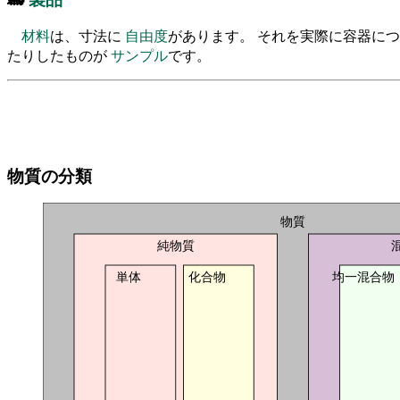
材料
は、寸法に
自由度
があります。 それを実際に容器に
たりしたものが
サンプル
です。
物質の分類
物質
純物質
単体
化合物
均一混合物