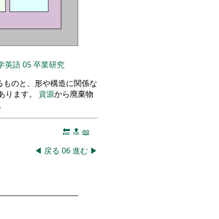
学英語
05
卒業研究
るものと、形や構造に関係な
あります。
資源
から廃棄物
。
🔚
🔝
📖
◀
戻る
06
進む
▶