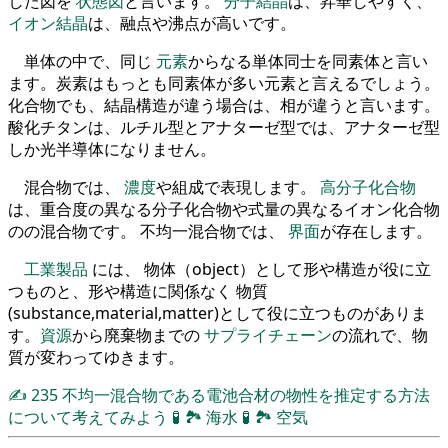
した図を
状態図
と言います。
分子結晶
は、昇華しやすく、
イオン結晶
は、融点や沸点が高いです。
単体の中で、同じ
元素
からなる単体同士を同素体と言い
ます。炭素はもっとも同素体が多い元素と言えるでしょう。
化合物でも、結晶構造が違う場合は、相が違うと言います。
酸化チタンは、ルチル型とアナターゼ型では、アナターゼ型
しか光半導体になりません。
混合物では、
濃度
や組成で表現します。
高分子化合物
は、重合度の異なる分子化合物や式量の異なるイオン化合物
のの混合物です。 不均一混合物では、
界面
が存在します。
工業製品
には、 物体（object）として形や構造が役に立
つものと、形や構造に関係なく 物質
(substance,material,matter)として役に立つものがありま
す。
資源
から廃棄物までの
サプライチェーン
の流れで、物
質が変わってゆきます。
✍
235
不均一混合物である電池合材の物性を推定する方法
について考えてみよう
🧪
🏞
海水
🧪
🏞
空気