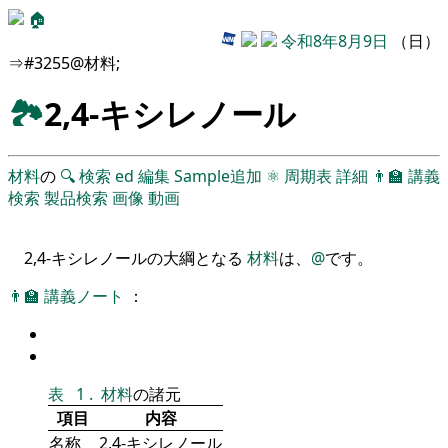
🏠
令和8年8月9日
（日）
⇒#3255@材料;
🏞
2,4-キシレノール
材料
の
🔍
検索
ed
編集
Sample追加
⚛
周期表
詳細
👨‍🏫
講義
検索
製品検索
画像
動画
2,4-キシレノールの大綱となる
材料
は、
@
です。
👨‍🏫
講義ノート
：
表
1
.
材料
の諸元
項目
内容
名称
2,4-キシレノール