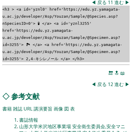
◀
戻る
11
進む
▶
<h3 > <a id='yznl0' href='https://edu.yz.yamagata-
u.ac.jp/developer/Asp/Youzan/Sample/@Species.asp?
nSpeciesID=0'> 🧪 </a> <a id='yznl3255'
href='https://edu.yz.yamagata-
u.ac.jp/developer/Asp/Youzan/Sample/@Specimen.asp?
id=3255'> 🏞 </a> <a href='https://edu.yz.yamagata-
u.ac.jp/developer/Asp/Youzan/Sample/@Specimen.asp?
id=3255'> 2,4-キシレノール </a> </h3>
🔚
🔝
📖
◀
戻る
12
進む
▶
◇
参考文献
書籍
雑誌
URL
講演要旨
画像
図
表
1
.
書誌情報
2
.
山形大学米沢地区事業場 安全衛生委員会,安全マニ