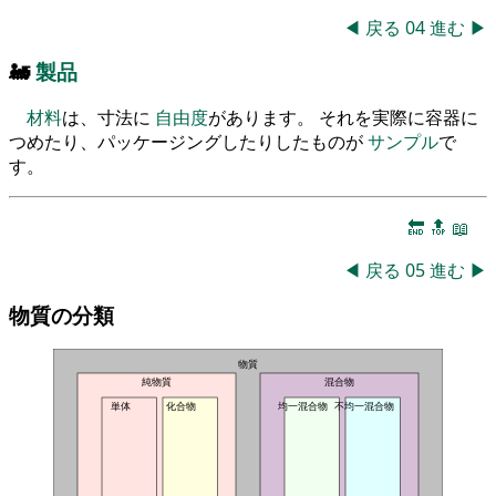
◀
戻る
04
進む
▶
🚂
製品
材料
は、寸法に
自由度
があります。 それを実際に容器に
つめたり、パッケージングしたりしたものが
サンプル
で
す。
🔚
🔝
📖
◀
戻る
05
進む
▶
物質の分類
物質
純物質
混合物
単体
化合物
均一混合物
不均一混合物