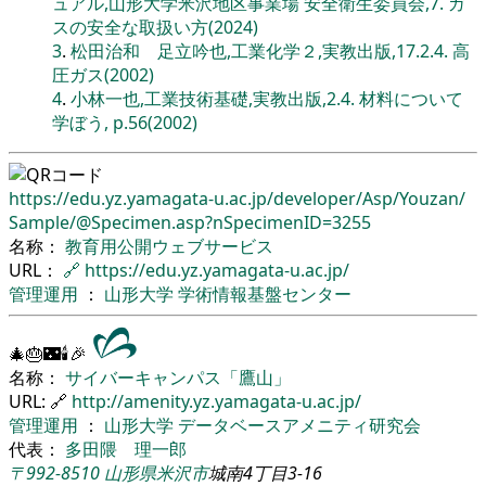
ュアル,山形大学米沢地区事業場 安全衛生委員会,7. ガ
スの安全な取扱い方(2024)
3
.
松田治和 足立吟也,工業化学２,実教出版,17.2.4. 高
圧ガス(2002)
4
.
小林一也,工業技術基礎,実教出版,2.4. 材料について
学ぼう, p.56(2002)
https://edu.yz.yamagata-u.ac.jp/
developer/
Asp/
Youzan/
Sample/
@Specimen.asp?nSpecimenID=3255
名称：
教育用公開ウェブサービス
URL：
🔗
https://edu.yz.yamagata-u.ac.jp/
管理運用
：
山形大学
学術情報基盤センター
🎄🎂🌃🕯🎉
名称：
サイバーキャンパス「鷹山」
URL: 🔗
http://amenity.yz.yamagata-u.ac.jp/
管理運用
：
山形大学
データベースアメニティ研究会
代表：
多田隈 理一郎
〒992-8510
山形県
米沢市
城南4丁目3-16