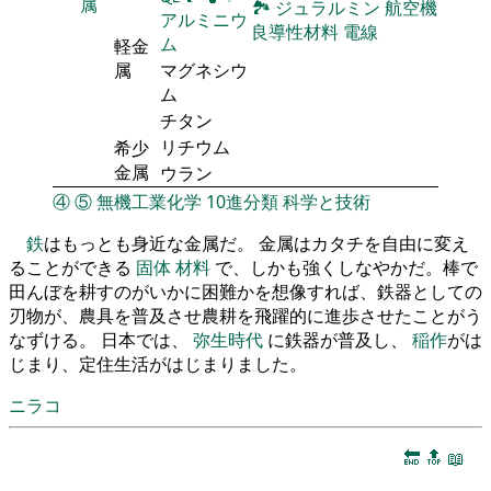
属
🏞
ジュラルミン
航空機
アルミニウ
良導性材料
電線
ム
軽金
属
マグネシウ
ム
チタン
リチウム
希少
金属
ウラン
④
⑤
無機工業化学
10進分類
科学と技術
鉄
はもっとも身近な金属だ。 金属はカタチを自由に変え
ることができる
固体
材料
で、しかも強くしなやかだ。棒で
田んぼを耕すのがいかに困難かを想像すれば、鉄器としての
刃物が、農具を普及させ農耕を飛躍的に進歩させたことがう
なずける。 日本では、
弥生時代
に鉄器が普及し、
稲作
がは
じまり、定住生活がはじまりました。
ニラコ
🔚
🔝
📖