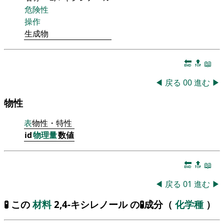
危険性
操作
生成物
🔚
🔝
📖
◀
戻る
00
進む
▶
物性
表
物性・特性
id
物理量
数値
🔚
🔝
📖
◀
戻る
01
進む
▶
🧪 この
材料
2,4-キシレノール の🧪成分（
化学種
）