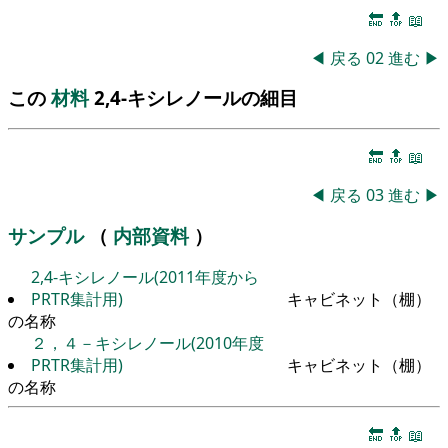
🔚
🔝
📖
◀
戻る
02
進む
▶
この
材料
2,4-キシレノールの細目
🔚
🔝
📖
◀
戻る
03
進む
▶
サンプル
（
内部資料
）
2,4-キシレノール(2011年度から
PRTR集計用)
キャビネット（棚）
の名称
２，４－キシレノール(2010年度
PRTR集計用)
キャビネット（棚）
の名称
🔚
🔝
📖