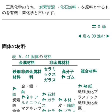
工業化学のうち、
炭素資源
（
化石燃料
）を原料とするも
のを有機工業化学と言います。
🔚
🔝
📖
◀
戻る
09
進む
▶
固体の材料
表
5
.
41
固体
の
材料
金属材料
非金属材料
セラミ
複合材料
鉄鋼
非鉄金属材
高分子
ックス
材料
料
🏞
ゴム
ガラス
金・銀 ・
🏞
🚂
紙
🏞
銅
繊維強化プ
鉄
🏞
石材
🏞
🧪
⚛
ア
ラスチック
炭素
🏞
ガラ
🏞
木材
・
ルミニウム
繊維強化金
鋼
ス
皮・
繊維
マグネシウ
属
合金
🏞
セラ
🏞
プラス