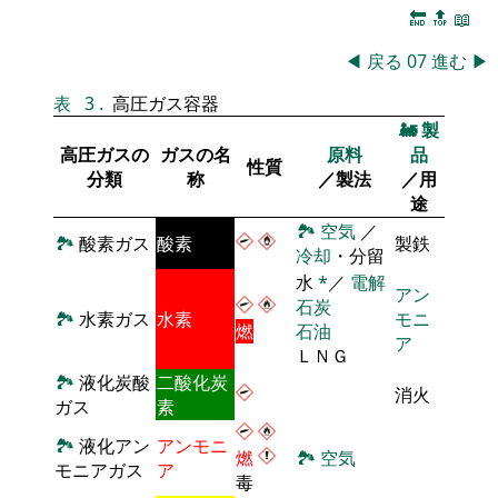
🔚
🔝
📖
◀
戻る
07
進む
▶
表
3
.
高圧ガス容器
🚂
製
高圧ガスの
ガスの名
原料
品
性質
分類
称
／製法
／用
途
🏞
空気
／
🏞
酸素ガス
酸素
製鉄
冷却
・分留
水
*
／
電解
アン
石炭
🏞
水素ガス
水素
モニ
燃
石油
ア
ＬＮＧ
🏞
液化炭酸
二酸化炭
消火
ガス
素
🏞
液化アン
アンモニ
燃
🏞
空気
モニアガス
ア
毒