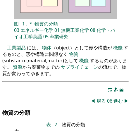
図
1
.
*
物質の分類
03
エネルギー化学
01
無機工業化学
08
化学・バ
イオ工学英語
05
卒業研究
工業製品
には、
物体
（object）として形や構造が
機能
す
るものと、形や構造に関係なく
物質
(substance,material,matter)として
機能
するものがありま
す。
資源
から廃棄物までの
サプライチェーン
の流れで、物
質が変わってゆきます。
🔚
🔝
📖
◀
戻る
06
進む
▶
物質の分類
表
2
.
物質の分類