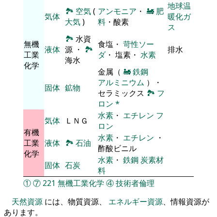
地球温
🏞
空気
(
アンモニア
・
🚂
肥
気体
暖化ガ
大気
)
料
・酸素
ス
🏞
水資
無機
食塩・
苛性ソー
液体
源 ・
🏞
排水
工業
ダ
・ 塩素・
水素
海水
化学
金属（
🚂
鉄鋼
アルミニウム
）・
固体
鉱物
セラミックス
🏞
フ
ロン
*
水素
・
エチレン
フ
気体
ＬＮＧ
ロン
有機
水素
・
エチレン
・
工業
液体
🏞
石油
酢酸ビニル
化学
水素
・
鉄鋼
炭素材
固体
石炭
料
①
⑦
221
無機工業化学
④
技術者倫理
天然資源
には、物質資源、
エネルギー資源
、情報資源が
あります。