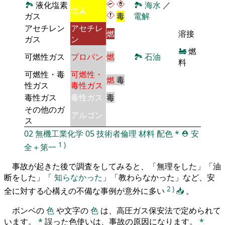
🏞
液化塩素
🏞
海水
／
塩素
ガス
毒
電解
アセチレン
アセチレ
燃
溶接
ガス
ン
🚂
燃
可燃性ガス
プロパン
燃
🏞
石油
料
可燃性・毒
可燃性・
燃
毒
性ガス
毒性ガス
毒性ガス
毒性ガス
毒
その他のガ
アルゴン
ス
02
無機工業化学
05
技術者倫理
材料
配色
*
⛑️
安
1
)
全＋第一
事故が起きた後で調査をしてみると、「無理をした」「油
断をした」「
知らなかった
」「教わらなかった」など、安
2
)
全に対する心構えの不備な事例が意外に多い
📥
。
ボンベの
色
や文字の
色
は、高圧ガス保安法で定められて
います。
*
誤った色使いは、事故の原因になります。
*