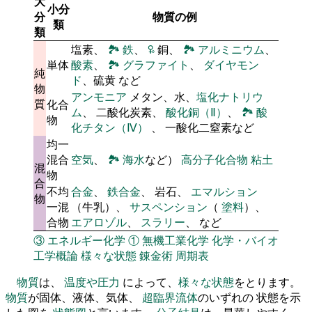
大
小分
分
物質の例
類
類
塩素、
🏞
鉄
、
🜠
銅、
🏞
アルミニウム
、
単体
酸素
、
🏞
グラファイト
、
ダイヤモン
純
ド
、硫黄 など
物
アンモニア
メタン、水、
塩化ナトリウ
質
化合
ム
、 二酸化炭素、
酸化銅（Ⅱ）
、
🏞
酸
物
化チタン（Ⅳ）
、 一酸化二窒素など
均一
混合
空気
、
🏞
海水
など）
高分子化合物
粘土
混
物
合
不均
合金
、
鉄合金
、 岩石、
エマルション
物
一混
（牛乳）、
サスペンション
（
塗料
）、
合物
エアロゾル
、
スラリー
、 など
③
エネルギー化学
①
無機工業化学
化学・バイオ
工学概論
様々な状態
錬金術
周期表
物質
は、
温度や圧力
によって、
様々な状態
をとります。
物質
が固体、液体、気体、
超臨界流体
のいずれの 状態を示