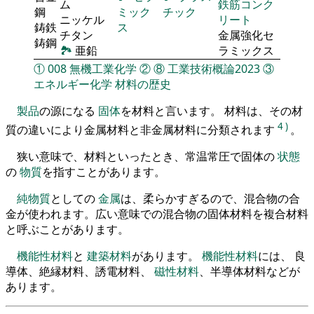
ム
鉄筋コンク
鋼
ミック
チック
ニッケル
リート
鋳鉄
ス
チタン
金属強化セ
鋳鋼
🏞
亜鉛
ラミックス
①
008
無機工業化学
②
⑧
工業技術概論2023
③
エネルギー化学
材料の歴史
製品
の源になる
固体
を材料と言います。 材料は、その材
4
)
質の違いにより金属材料と非金属材料に分類されます
。
狭い意味で、材料といったとき、常温常圧で固体の
状態
の
物質
を指すことがあります。
純物質
としての
金属
は、柔らかすぎるので、混合物の合
金が使われます。広い意味での混合物の固体材料を複合材料
と呼ぶことがあります。
機能性材料
と
建築材料
があります。
機能性材料
には、 良
導体、絶縁材料、誘電材料、
磁性材料
、半導体材料などが
あります。