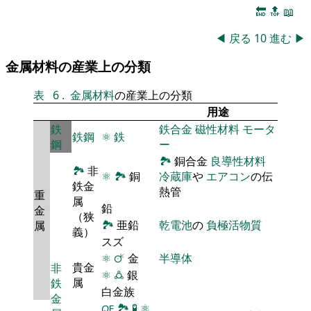
🔚
🔝
📖
◀
戻る
10
進む
▶
金属材料の産業上の分類
表
6
.
金属材料
の産業上の分類
用途
鉄
鉄合金
磁性材料
モータ
鉄鋼
⚛
鉄
鋼
ー
🏞
銅合金
良導性材料
🏞
非
⚛
🏞
銅
冷蔵庫
や
エアコン
の伝
鉄金
熱管
重
属
鉛
金
（狭
🏞
亜鉛
乾電池
の
負極活物質
属
義）
スズ
⚛
🜚
金
半導体
貴金
非
⚛
🜛
銀
属
鉄
白金族
金
🜀
🏞
🧪
⚛