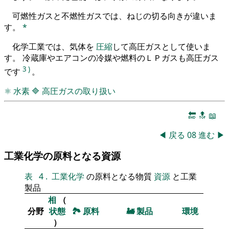
可燃性ガスと不燃性ガスでは、ねじの切る向きが違いま
す。
*
化学工業では、気体を
圧縮
して高圧ガスとして使いま
す。 冷蔵庫やエアコンの冷媒や燃料のＬＰガスも高圧ガス
3
)
です
。
⚛
水素
🔷
高圧ガスの取り扱い
🔚
🔝
📖
◀
戻る
08
進む
▶
工業化学の原料となる資源
表
4
.
工業化学
の原料となる物質
資源
と工業
製品
相
（
分野
状態
🏞
原料
🚂
製品
環境
）