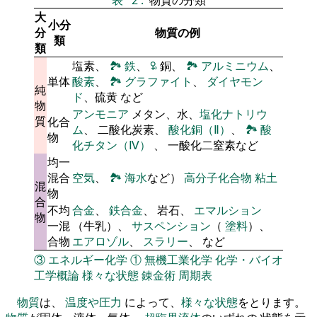
大
小分
分
物質の例
類
類
塩素、
🏞
鉄
、
🜠
銅、
🏞
アルミニウム
、
単体
酸素
、
🏞
グラファイト
、
ダイヤモン
純
ド
、硫黄 など
物
アンモニア
メタン、水、
塩化ナトリウ
質
化合
ム
、 二酸化炭素、
酸化銅（Ⅱ）
、
🏞
酸
物
化チタン（Ⅳ）
、 一酸化二窒素など
均一
混合
空気
、
🏞
海水
など）
高分子化合物
粘土
混
物
合
不均
合金
、
鉄合金
、 岩石、
エマルション
物
一混
（牛乳）、
サスペンション
（
塗料
）、
合物
エアロゾル
、
スラリー
、 など
③
エネルギー化学
①
無機工業化学
化学・バイオ
工学概論
様々な状態
錬金術
周期表
物質
は、
温度や圧力
によって、
様々な状態
をとります。