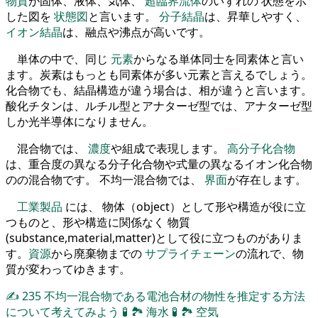
物質
が固体、液体、気体、
超臨界流体
のいずれの 状態を示
した図を
状態図
と言います。
分子結晶
は、昇華しやすく、
イオン結晶
は、融点や沸点が高いです。
単体の中で、同じ
元素
からなる単体同士を同素体と言い
ます。炭素はもっとも同素体が多い元素と言えるでしょう。
化合物でも、結晶構造が違う場合は、相が違うと言います。
酸化チタンは、ルチル型とアナターゼ型では、アナターゼ型
しか光半導体になりません。
混合物では、
濃度
や組成で表現します。
高分子化合物
は、重合度の異なる分子化合物や式量の異なるイオン化合物
のの混合物です。 不均一混合物では、
界面
が存在します。
工業製品
には、 物体（object）として形や構造が役に立
つものと、形や構造に関係なく 物質
(substance,material,matter)として役に立つものがありま
す。
資源
から廃棄物までの
サプライチェーン
の流れで、物
質が変わってゆきます。
✍
235
不均一混合物である電池合材の物性を推定する方法
について考えてみよう
🧪
🏞
海水
🧪
🏞
空気