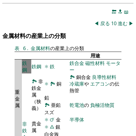
🔚
🔝
📖
◀
戻る
10
進む
▶
金属材料の産業上の分類
表
6
.
金属材料
の産業上の分類
用途
鉄
鉄合金
磁性材料
モータ
鉄鋼
⚛
鉄
鋼
ー
🏞
銅合金
良導性材料
🏞
非
⚛
🏞
銅
冷蔵庫
や
エアコン
の伝
鉄金
熱管
重
属
鉛
金
（狭
🏞
亜鉛
乾電池
の
負極活物質
属
義）
スズ
⚛
🜚
金
半導体
貴金
非
⚛
🜛
銀
属
鉄
白金族