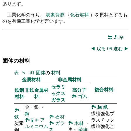
あります。
工業化学のうち、
炭素資源
（
化石燃料
）を原料とするも
のを有機工業化学と言います。
🔚
🔝
📖
◀
戻る
09
進む
▶
固体の材料
表
5
.
41
固体
の
材料
金属材料
非金属材料
セラミ
複合材料
鉄鋼
非鉄金属材
高分子
ックス
材料
料
🏞
ゴム
ガラス
金・銀 ・
🏞
🚂
紙
🏞
銅
繊維強化プ
鉄
🏞
石材
🏞
🧪
⚛
ア
ラスチック
炭素
🏞
ガラ
🏞
木材
・
ルミニウム
繊維強化金
鋼
ス
皮・
繊維