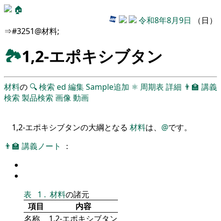
🏠
令和8年8月9日
（日）
⇒#3251@材料;
🏞
1,2-エポキシブタン
材料
の
🔍
検索
ed
編集
Sample追加
⚛
周期表
詳細
👨‍🏫
講義
検索
製品検索
画像
動画
1,2-エポキシブタンの大綱となる
材料
は、
@
です。
👨‍🏫
講義ノート
：
表
1
.
材料
の諸元
項目
内容
名称
1,2-エポキシブタン