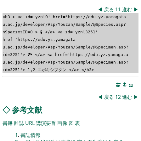
◀
戻る
11
進む
▶
<h3 > <a id='yznl0' href='https://edu.yz.yamagata-
u.ac.jp/developer/Asp/Youzan/Sample/@Species.asp?
nSpeciesID=0'> 🧪 </a> <a id='yznl3251'
href='https://edu.yz.yamagata-
u.ac.jp/developer/Asp/Youzan/Sample/@Specimen.asp?
id=3251'> 🏞 </a> <a href='https://edu.yz.yamagata-
u.ac.jp/developer/Asp/Youzan/Sample/@Specimen.asp?
id=3251'> 1,2-エポキシブタン </a> </h3>
🔚
🔝
📖
◀
戻る
12
進む
▶
◇
参考文献
書籍
雑誌
URL
講演要旨
画像
図
表
1
.
書誌情報