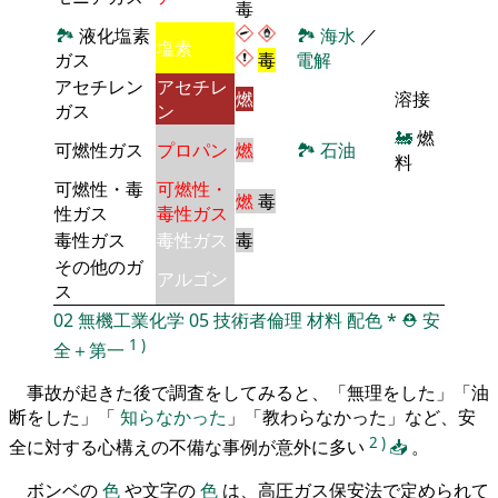
毒
🏞
液化塩素
🏞
海水
／
塩素
ガス
毒
電解
アセチレン
アセチレ
燃
溶接
ガス
ン
🚂
燃
可燃性ガス
プロパン
燃
🏞
石油
料
可燃性・毒
可燃性・
燃
毒
性ガス
毒性ガス
毒性ガス
毒性ガス
毒
その他のガ
アルゴン
ス
02
無機工業化学
05
技術者倫理
材料
配色
*
⛑️
安
1
)
全＋第一
事故が起きた後で調査をしてみると、「無理をした」「油
断をした」「
知らなかった
」「教わらなかった」など、安
2
)
全に対する心構えの不備な事例が意外に多い
📥
。
ボンベの
色
や文字の
色
は、高圧ガス保安法で定められて