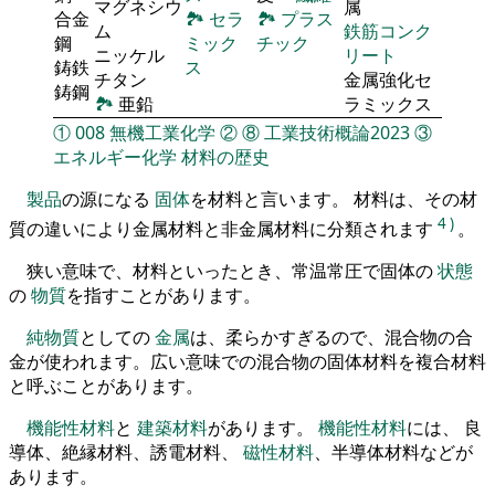
マグネシウ
属
合金
🏞
セラ
🏞
プラス
ム
鉄筋コンク
鋼
ミック
チック
ニッケル
リート
鋳鉄
ス
チタン
金属強化セ
鋳鋼
🏞
亜鉛
ラミックス
①
008
無機工業化学
②
⑧
工業技術概論2023
③
エネルギー化学
材料の歴史
製品
の源になる
固体
を材料と言います。 材料は、その材
4
)
質の違いにより金属材料と非金属材料に分類されます
。
狭い意味で、材料といったとき、常温常圧で固体の
状態
の
物質
を指すことがあります。
純物質
としての
金属
は、柔らかすぎるので、混合物の合
金が使われます。広い意味での混合物の固体材料を複合材料
と呼ぶことがあります。
機能性材料
と
建築材料
があります。
機能性材料
には、 良
導体、絶縁材料、誘電材料、
磁性材料
、半導体材料などが
あります。