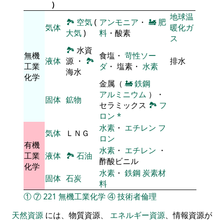
）
地球温
🏞
空気
(
アンモニア
・
🚂
肥
気体
暖化ガ
大気
)
料
・酸素
ス
🏞
水資
無機
食塩・
苛性ソー
液体
源 ・
🏞
排水
工業
ダ
・ 塩素・
水素
海水
化学
金属（
🚂
鉄鋼
アルミニウム
）・
固体
鉱物
セラミックス
🏞
フ
ロン
*
水素
・
エチレン
フ
気体
ＬＮＧ
ロン
有機
水素
・
エチレン
・
工業
液体
🏞
石油
酢酸ビニル
化学
水素
・
鉄鋼
炭素材
固体
石炭
料
①
⑦
221
無機工業化学
④
技術者倫理
天然資源
には、物質資源、
エネルギー資源
、情報資源が