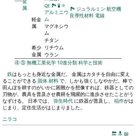
金
🜀
🏞
🧪
⚛
属
🏞
ジュラルミン
航空機
アルミニウ
良導性材料
電線
ム
軽金
属
マグネシウ
ム
チタン
リチウム
希少
金属
ウラン
④
⑤
無機工業化学
10進分類
科学と技術
鉄
はもっとも身近な金属だ。 金属はカタチを自由に変え
ることができる
固体
材料
で、しかも強くしなやかだ。棒で
田んぼを耕すのがいかに困難かを想像すれば、鉄器としての
刃物が、農具を普及させ農耕を飛躍的に進歩させたことがう
なずける。 日本では、
弥生時代
に鉄器が普及し、
稲作
がは
じまり、定住生活がはじまりました。
ニラコ
🔚
🔝
📖