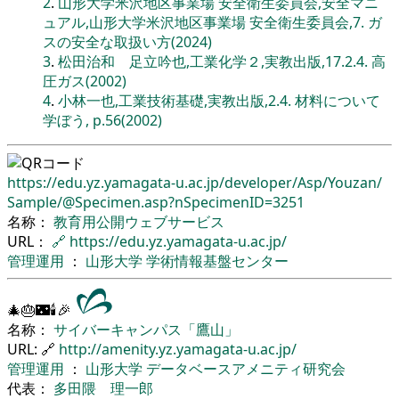
2
.
山形大学米沢地区事業場 安全衛生委員会,安全マニ
ュアル,山形大学米沢地区事業場 安全衛生委員会,7. ガ
スの安全な取扱い方(2024)
3
.
松田治和 足立吟也,工業化学２,実教出版,17.2.4. 高
圧ガス(2002)
4
.
小林一也,工業技術基礎,実教出版,2.4. 材料について
学ぼう, p.56(2002)
https://edu.yz.yamagata-u.ac.jp/
developer/
Asp/
Youzan/
Sample/
@Specimen.asp?nSpecimenID=3251
名称：
教育用公開ウェブサービス
URL：
🔗
https://edu.yz.yamagata-u.ac.jp/
管理運用
：
山形大学
学術情報基盤センター
🎄🎂🌃🕯🎉
名称：
サイバーキャンパス「鷹山」
URL: 🔗
http://amenity.yz.yamagata-u.ac.jp/
管理運用
：
山形大学
データベースアメニティ研究会
代表：
多田隈 理一郎