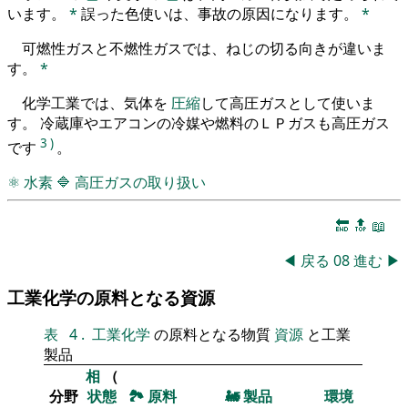
います。
*
誤った色使いは、事故の原因になります。
*
可燃性ガスと不燃性ガスでは、ねじの切る向きが違いま
す。
*
化学工業では、気体を
圧縮
して高圧ガスとして使いま
す。 冷蔵庫やエアコンの冷媒や燃料のＬＰガスも高圧ガス
3
)
です
。
⚛
水素
🔷
高圧ガスの取り扱い
🔚
🔝
📖
◀
戻る
08
進む
▶
工業化学の原料となる資源
表
4
.
工業化学
の原料となる物質
資源
と工業
製品
相
（
分野
状態
🏞
原料
🚂
製品
環境