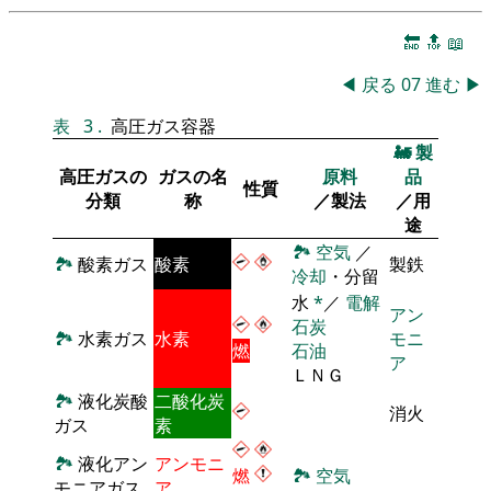
🔚
🔝
📖
◀
戻る
07
進む
▶
表
3
.
高圧ガス容器
🚂
製
高圧ガスの
ガスの名
原料
品
性質
分類
称
／製法
／用
途
🏞
空気
／
🏞
酸素ガス
酸素
製鉄
冷却
・分留
水
*
／
電解
アン
石炭
🏞
水素ガス
水素
モニ
燃
石油
ア
ＬＮＧ
🏞
液化炭酸
二酸化炭
消火
ガス
素
🏞
液化アン
アンモニ
燃
🏞
空気
モニアガス
ア