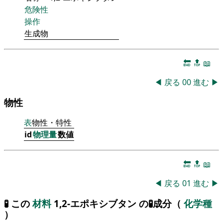
危険性
操作
生成物
🔚
🔝
📖
◀
戻る
00
進む
▶
物性
表
物性・特性
id
物理量
数値
🔚
🔝
📖
◀
戻る
01
進む
▶
🧪 この
材料
1,2-エポキシブタン の🧪成分（
化学種
）