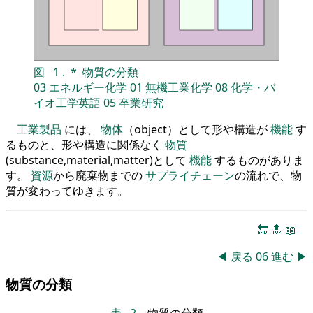
図
1
.
*
物質の分類
03
エネルギー化学
01
無機工業化学
08
化学・バ
イオ工学英語
05
卒業研究
工業製品
には、
物体
（object）として形や構造が
機能
す
るものと、形や構造に関係なく
物質
(substance,material,matter)として
機能
するものがありま
す。
資源
から廃棄物までの
サプライチェーン
の流れで、物
質が変わってゆきます。
🔚
🔝
📖
◀
戻る
06
進む
▶
物質の分類
表
2
.
物質の分類