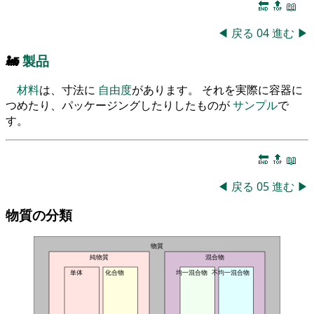
🔚
🔝
📖
◀
戻る
04
進む
▶
🚂
製品
材料
は、寸法に
自由度
があります。 それを実際に容器に
つめたり、パッケージングしたりしたものが
サンプル
で
す。
🔚
🔝
📖
◀
戻る
05
進む
▶
物質の分類
物質
純物質
混合物
単体
化合物
均一混合物
不均一混合物