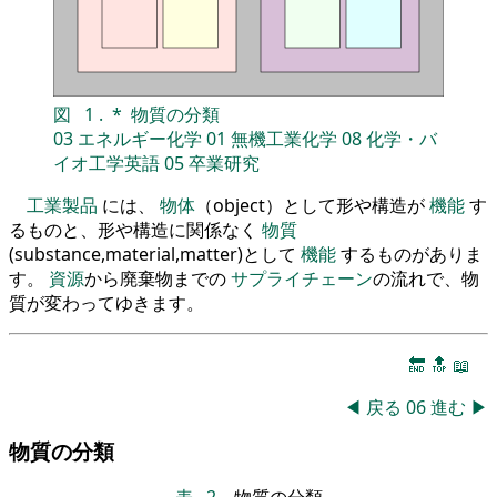
図
1
.
*
物質の分類
03
エネルギー化学
01
無機工業化学
08
化学・バ
イオ工学英語
05
卒業研究
工業製品
には、
物体
（object）として形や構造が
機能
す
るものと、形や構造に関係なく
物質
(substance,material,matter)として
機能
するものがありま
す。
資源
から廃棄物までの
サプライチェーン
の流れで、物
質が変わってゆきます。
🔚
🔝
📖
◀
戻る
06
進む
▶
物質の分類
表
2
.
物質の分類