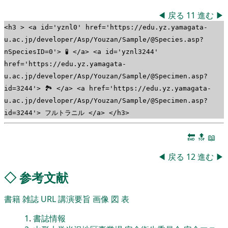
◀
戻る
11
進む
▶
<h3 > <a id='yznl0' href='https://edu.yz.yamagata-
u.ac.jp/developer/Asp/Youzan/Sample/@Species.asp?
nSpeciesID=0'> 🧪 </a> <a id='yznl3244'
href='https://edu.yz.yamagata-
u.ac.jp/developer/Asp/Youzan/Sample/@Specimen.asp?
id=3244'> 🏞 </a> <a href='https://edu.yz.yamagata-
u.ac.jp/developer/Asp/Youzan/Sample/@Specimen.asp?
id=3244'> フルトラニル </a> </h3>
🔚
🔝
📖
◀
戻る
12
進む
▶
◇
参考文献
書籍
雑誌
URL
講演要旨
画像
図
表
1
.
書誌情報