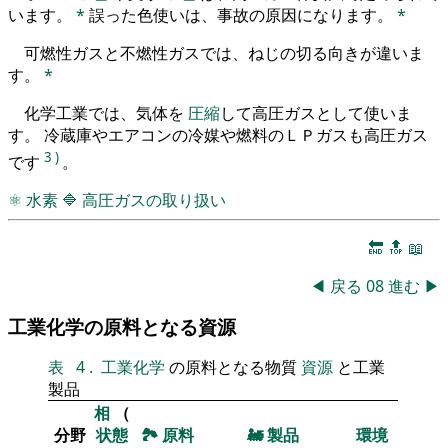
います。
*
誤った色使いは、事故の原因になります。
*
可燃性ガスと不燃性ガスでは、ねじの切る向きが違いま
す。
*
化学工業では、気体を
圧縮
して高圧ガスとして使いま
す。 冷蔵庫やエアコンの冷媒や燃料のＬＰガスも高圧ガス
3
)
です
。
⚛
水素
🔷
高圧ガスの取り扱い
🔚
🔝
📖
◀
戻る
08
進む
▶
工業化学の原料となる資源
表
4
.
工業化学
の原料となる物質
資源
と工業
製品
相
（
分野
状態
🏞
原料
🚂
製品
環境