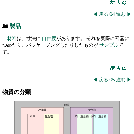
🔚
🔝
📖
◀
戻る
04
進む
▶
🚂
製品
材料
は、寸法に
自由度
があります。 それを実際に容器に
つめたり、パッケージングしたりしたものが
サンプル
で
す。
🔚
🔝
📖
◀
戻る
05
進む
▶
物質の分類
物質
純物質
混合物
単体
化合物
均一混合物
不均一混合物