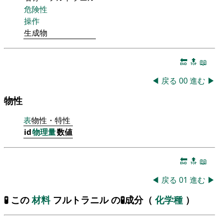
危険性
操作
生成物
🔚
🔝
📖
◀
戻る
00
進む
▶
物性
表
物性・特性
id
物理量
数値
🔚
🔝
📖
◀
戻る
01
進む
▶
🧪 この
材料
フルトラニル の🧪成分（
化学種
）