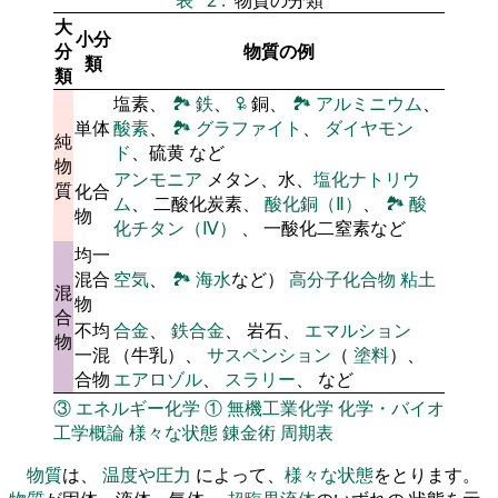
大
小分
分
物質の例
類
類
塩素、
🏞
鉄
、
🜠
銅、
🏞
アルミニウム
、
単体
酸素
、
🏞
グラファイト
、
ダイヤモン
純
ド
、硫黄 など
物
アンモニア
メタン、水、
塩化ナトリウ
質
化合
ム
、 二酸化炭素、
酸化銅（Ⅱ）
、
🏞
酸
物
化チタン（Ⅳ）
、 一酸化二窒素など
均一
混合
空気
、
🏞
海水
など）
高分子化合物
粘土
混
物
合
不均
合金
、
鉄合金
、 岩石、
エマルション
物
一混
（牛乳）、
サスペンション
（
塗料
）、
合物
エアロゾル
、
スラリー
、 など
③
エネルギー化学
①
無機工業化学
化学・バイオ
工学概論
様々な状態
錬金術
周期表
物質
は、
温度や圧力
によって、
様々な状態
をとります。