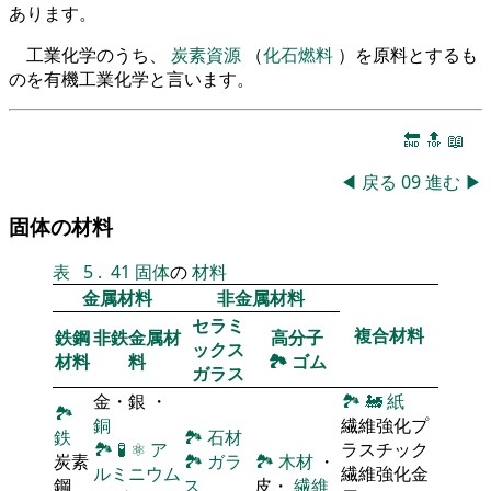
あります。
工業化学のうち、
炭素資源
（
化石燃料
）を原料とするも
のを有機工業化学と言います。
🔚
🔝
📖
◀
戻る
09
進む
▶
固体の材料
表
5
.
41
固体
の
材料
金属材料
非金属材料
セラミ
複合材料
鉄鋼
非鉄金属材
高分子
ックス
材料
料
🏞
ゴム
ガラス
金・銀 ・
🏞
🚂
紙
🏞
銅
繊維強化プ
鉄
🏞
石材
🏞
🧪
⚛
ア
ラスチック
炭素
🏞
ガラ
🏞
木材
・
ルミニウム
繊維強化金
鋼
ス
皮・
繊維