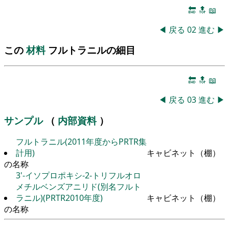
🔚
🔝
📖
◀
戻る
02
進む
▶
この
材料
フルトラニルの細目
🔚
🔝
📖
◀
戻る
03
進む
▶
サンプル
（
内部資料
）
フルトラニル(2011年度からPRTR集
計用)
キャビネット（棚）
の名称
3'-イソプロポキシ-2-トリフルオロ
メチルベンズアニリド(別名フルト
ラニル)(PRTR2010年度)
キャビネット（棚）
の名称