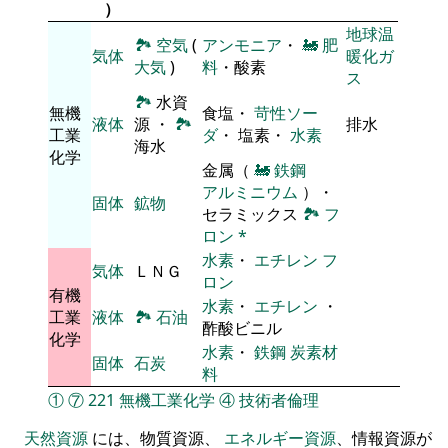
）
地球温
🏞
空気
(
アンモニア
・
🚂
肥
気体
暖化ガ
大気
)
料
・酸素
ス
🏞
水資
無機
食塩・
苛性ソー
液体
源 ・
🏞
排水
工業
ダ
・ 塩素・
水素
海水
化学
金属（
🚂
鉄鋼
アルミニウム
）・
固体
鉱物
セラミックス
🏞
フ
ロン
*
水素
・
エチレン
フ
気体
ＬＮＧ
ロン
有機
水素
・
エチレン
・
工業
液体
🏞
石油
酢酸ビニル
化学
水素
・
鉄鋼
炭素材
固体
石炭
料
①
⑦
221
無機工業化学
④
技術者倫理
天然資源
には、物質資源、
エネルギー資源
、情報資源が