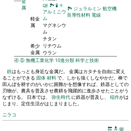
金
🜀
🏞
🧪
⚛
属
🏞
ジュラルミン
航空機
アルミニウ
良導性材料
電線
ム
軽金
属
マグネシウ
ム
チタン
リチウム
希少
金属
ウラン
④
⑤
無機工業化学
10進分類
科学と技術
鉄
はもっとも身近な金属だ。 金属はカタチを自由に変え
ることができる
固体
材料
で、しかも強くしなやかだ。棒で
田んぼを耕すのがいかに困難かを想像すれば、鉄器としての
刃物が、農具を普及させ農耕を飛躍的に進歩させたことがう
なずける。 日本では、
弥生時代
に鉄器が普及し、
稲作
がは
じまり、定住生活がはじまりました。
ニラコ
🔚
🔝
📖