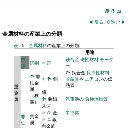
🔚
🔝
📖
◀
戻る
10
進む
▶
金属材料の産業上の分類
表
6
.
金属材料
の産業上の分類
用途
鉄
鉄合金
磁性材料
モータ
鉄鋼
⚛
鉄
鋼
ー
🏞
銅合金
良導性材料
🏞
非
⚛
🏞
銅
冷蔵庫
や
エアコン
の伝
鉄金
熱管
重
属
鉛
金
（狭
🏞
亜鉛
乾電池
の
負極活物質
属
義）
スズ
⚛
🜚
金
半導体
貴金
非
⚛
🜛
銀
属
鉄
白金族