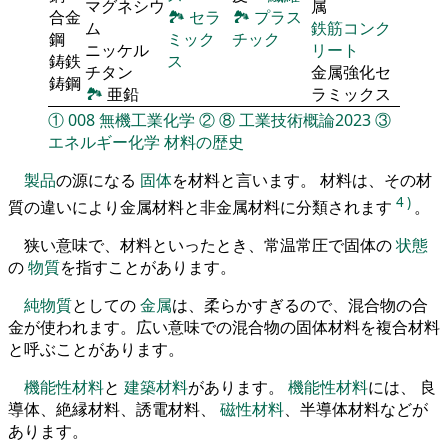
マグネシウ
属
合金
🏞
セラ
🏞
プラス
ム
鉄筋コンク
鋼
ミック
チック
ニッケル
リート
鋳鉄
ス
チタン
金属強化セ
鋳鋼
🏞
亜鉛
ラミックス
①
008
無機工業化学
②
⑧
工業技術概論2023
③
エネルギー化学
材料の歴史
製品
の源になる
固体
を材料と言います。 材料は、その材
4
)
質の違いにより金属材料と非金属材料に分類されます
。
狭い意味で、材料といったとき、常温常圧で固体の
状態
の
物質
を指すことがあります。
純物質
としての
金属
は、柔らかすぎるので、混合物の合
金が使われます。広い意味での混合物の固体材料を複合材料
と呼ぶことがあります。
機能性材料
と
建築材料
があります。
機能性材料
には、 良
導体、絶縁材料、誘電材料、
磁性材料
、半導体材料などが
あります。