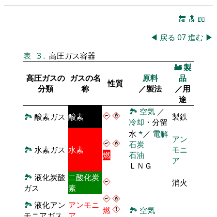
🔚
🔝
📖
◀
戻る
07
進む
▶
表
3
.
高圧ガス容器
🚂
製
高圧ガスの
ガスの名
原料
品
性質
分類
称
／製法
／用
途
🏞
空気
／
🏞
酸素ガス
酸素
製鉄
冷却
・分留
水
*
／
電解
アン
石炭
🏞
水素ガス
水素
モニ
燃
石油
ア
ＬＮＧ
🏞
液化炭酸
二酸化炭
消火
ガス
素
🏞
液化アン
アンモニ
燃
🏞
空気
モニアガス
ア