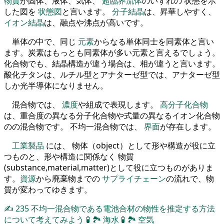
物質
が固体、液体、気体、
超臨界流体
のいずれの 状態を示
した図を
状態図
と言います。
分子結晶
は、昇華しやすく、
イオン結晶
は、融点や沸点が高いです。
単体の中で、同じ
元素
からなる単体同士を同素体と言い
ます。炭素はもっとも同素体が多い元素と言えるでしょう。
化合物でも、結晶構造が違う場合は、相が違うと言います。
酸化チタンは、ルチル型とアナターゼ型では、アナターゼ型
しか光半導体になりません。
混合物では、
濃度
や組成で表現します。
高分子化合物
は、重合度の異なる分子化合物や式量の異なるイオン化合物
のの混合物です。 不均一混合物では、
界面
が存在します。
工業製品
には、 物体（object）として形や構造が役に立
つものと、形や構造に関係なく 物質
(substance,material,matter)として役に立つものがありま
す。
資源
から廃棄物までの
サプライチェーン
の流れで、物
質が変わってゆきます。
✍
235
不均一混合物である電池合材の物性を推定する方法
について考えてみよう
🧪
🏞
海水
🧪
🏞
空気