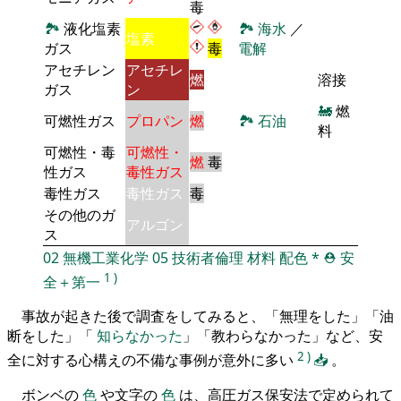
毒
🏞
液化塩素
🏞
海水
／
塩素
ガス
毒
電解
アセチレン
アセチレ
燃
溶接
ガス
ン
🚂
燃
可燃性ガス
プロパン
燃
🏞
石油
料
可燃性・毒
可燃性・
燃
毒
性ガス
毒性ガス
毒性ガス
毒性ガス
毒
その他のガ
アルゴン
ス
02
無機工業化学
05
技術者倫理
材料
配色
*
⛑️
安
1
)
全＋第一
事故が起きた後で調査をしてみると、「無理をした」「油
断をした」「
知らなかった
」「教わらなかった」など、安
2
)
全に対する心構えの不備な事例が意外に多い
📥
。
ボンベの
色
や文字の
色
は、高圧ガス保安法で定められて