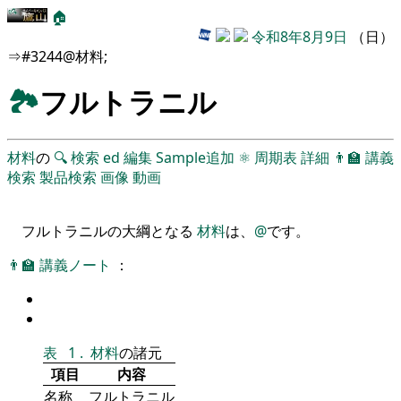
🏠
令和8年8月9日
（日）
⇒#3244@材料;
🏞
フルトラニル
材料
の
🔍
検索
ed
編集
Sample追加
⚛
周期表
詳細
👨‍🏫
講義
検索
製品検索
画像
動画
フルトラニルの大綱となる
材料
は、
@
です。
👨‍🏫
講義ノート
：
表
1
.
材料
の諸元
項目
内容
名称
フルトラニル