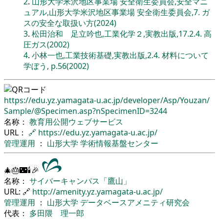
2
.
山形大学米沢地区事業場 安全衛生委員会,安全マニ
ュアル,山形大学米沢地区事業場 安全衛生委員会,7. ガ
スの安全な取扱い方(2024)
3
.
松田治和 足立吟也,工業化学２,実教出版,17.2.4. 高
圧ガス(2002)
4
.
小林一也,工業技術基礎,実教出版,2.4. 材料について
学ぼう, p.56(2002)
https://edu.yz.yamagata-u.ac.jp/
developer/
Asp/
Youzan/
Sample/
@Specimen.asp?nSpecimenID=3244
名称：
教育用公開ウェブサービス
URL：
🔗
https://edu.yz.yamagata-u.ac.jp/
管理運用
：
山形大学
学術情報基盤センター
🎄🎂🌃🕯🎉
名称：
サイバーキャンパス「鷹山」
URL: 🔗
http://amenity.yz.yamagata-u.ac.jp/
管理運用
：
山形大学
データベースアメニティ研究会
代表：
多田隈 理一郎