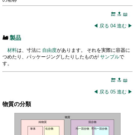
🔚
🔝
📖
◀
戻る
04
進む
▶
🚂
製品
材料
は、寸法に
自由度
があります。 それを実際に容器に
つめたり、パッケージングしたりしたものが
サンプル
で
す。
🔚
🔝
📖
◀
戻る
05
進む
▶
物質の分類
物質
純物質
混合物
単体
化合物
均一混合物
不均一混合物