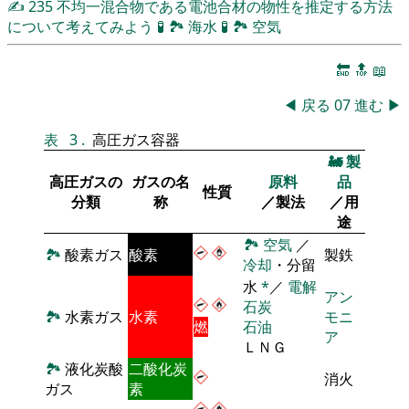
✍
235
不均一混合物である電池合材の物性を推定する方法
について考えてみよう
🧪
🏞
海水
🧪
🏞
空気
🔚
🔝
📖
◀
戻る
07
進む
▶
表
3
.
高圧ガス容器
🚂
製
高圧ガスの
ガスの名
原料
品
性質
分類
称
／製法
／用
途
🏞
空気
／
🏞
酸素ガス
酸素
製鉄
冷却
・分留
水
*
／
電解
アン
石炭
🏞
水素ガス
水素
モニ
燃
石油
ア
ＬＮＧ
🏞
液化炭酸
二酸化炭
消火
ガス
素