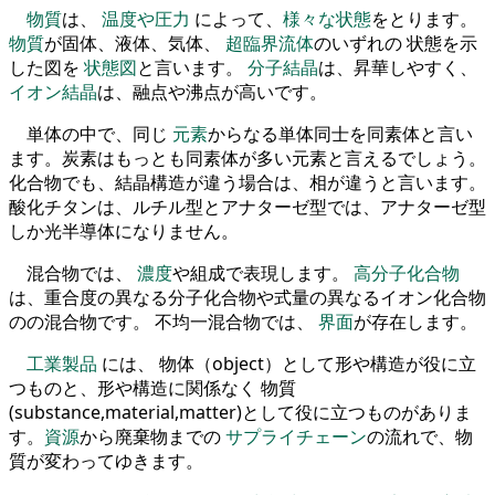
物質
は、
温度や圧力
によって、
様々な状態
をとります。
物質
が固体、液体、気体、
超臨界流体
のいずれの 状態を示
した図を
状態図
と言います。
分子結晶
は、昇華しやすく、
イオン結晶
は、融点や沸点が高いです。
単体の中で、同じ
元素
からなる単体同士を同素体と言い
ます。炭素はもっとも同素体が多い元素と言えるでしょう。
化合物でも、結晶構造が違う場合は、相が違うと言います。
酸化チタンは、ルチル型とアナターゼ型では、アナターゼ型
しか光半導体になりません。
混合物では、
濃度
や組成で表現します。
高分子化合物
は、重合度の異なる分子化合物や式量の異なるイオン化合物
のの混合物です。 不均一混合物では、
界面
が存在します。
工業製品
には、 物体（object）として形や構造が役に立
つものと、形や構造に関係なく 物質
(substance,material,matter)として役に立つものがありま
す。
資源
から廃棄物までの
サプライチェーン
の流れで、物
質が変わってゆきます。