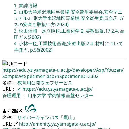
1
.
書誌情報
2
.
山形大学米沢地区事業場 安全衛生委員会,安全マニ
ュアル,山形大学米沢地区事業場 安全衛生委員会,7. ガ
スの安全な取扱い方(2024)
3
.
松田治和 足立吟也,工業化学２,実教出版,17.2.4. 高
圧ガス(2002)
4
.
小林一也,工業技術基礎,実教出版,2.4. 材料について
学ぼう, p.56(2002)
https://edu.yz.yamagata-u.ac.jp/
developer/
Asp/
Youzan/
Sample/
@Specimen.asp?nSpecimenID=2302
名称：
教育用公開ウェブサービス
URL：
🔗
https://edu.yz.yamagata-u.ac.jp/
管理運用
：
山形大学
学術情報基盤センター
🎄🎂🌃🕯🎉
名称：
サイバーキャンパス「鷹山」
URL: 🔗
http://amenity.yz.yamagata-u.ac.jp/