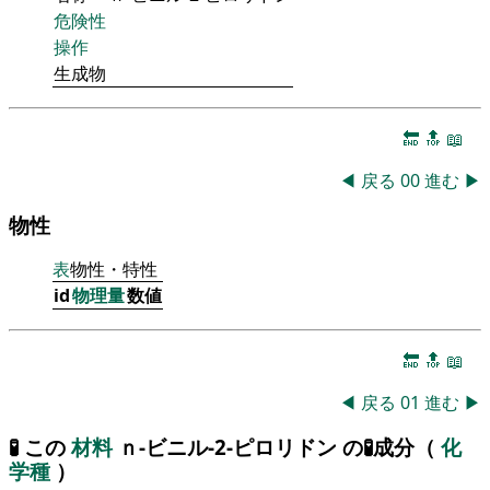
危険性
操作
生成物
🔚
🔝
📖
◀
戻る
00
進む
▶
物性
表
物性・特性
id
物理量
数値
🔚
🔝
📖
◀
戻る
01
進む
▶
🧪 この
材料
ｎ-ビニル-2-ピロリドン の🧪成分（
化
学種
）