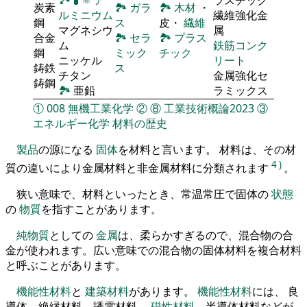
炭素
🏞
ガラ
🏞
木材
・
ルミニウム
繊維強化金
鋼
ス
皮・
繊維
マグネシウ
属
合金
🏞
セラ
🏞
プラス
ム
鉄筋コンク
鋼
ミック
チック
ニッケル
リート
鋳鉄
ス
チタン
金属強化セ
鋳鋼
🏞
亜鉛
ラミックス
①
008
無機工業化学
②
⑧
工業技術概論2023
③
エネルギー化学
材料の歴史
製品
の源になる
固体
を材料と言います。 材料は、その材
4
)
質の違いにより金属材料と非金属材料に分類されます
。
狭い意味で、材料といったとき、常温常圧で固体の
状態
の
物質
を指すことがあります。
純物質
としての
金属
は、柔らかすぎるので、混合物の合
金が使われます。広い意味での混合物の固体材料を複合材料
と呼ぶことがあります。
機能性材料
と
建築材料
があります。
機能性材料
には、 良
導体、絶縁材料、誘電材料、
磁性材料
、半導体材料などが