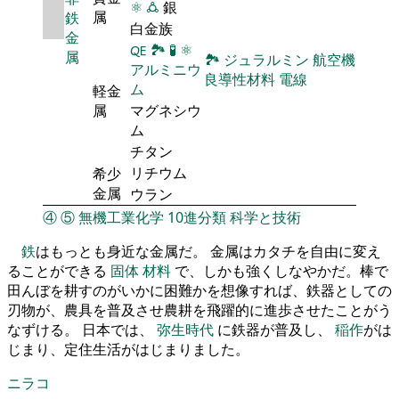
⚛
🜛
銀
属
鉄
白金族
金
🜀
🏞
🧪
⚛
属
🏞
ジュラルミン
航空機
アルミニウ
良導性材料
電線
ム
軽金
属
マグネシウ
ム
チタン
リチウム
希少
金属
ウラン
④
⑤
無機工業化学
10進分類
科学と技術
鉄
はもっとも身近な金属だ。 金属はカタチを自由に変え
ることができる
固体
材料
で、しかも強くしなやかだ。棒で
田んぼを耕すのがいかに困難かを想像すれば、鉄器としての
刃物が、農具を普及させ農耕を飛躍的に進歩させたことがう
なずける。 日本では、
弥生時代
に鉄器が普及し、
稲作
がは
じまり、定住生活がはじまりました。
ニラコ