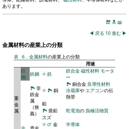
あります。
🔚
🔝
📖
◀
戻る
10
進む
▶
金属材料の産業上の分類
表
6
.
金属材料
の産業上の分類
用途
鉄
鉄合金
磁性材料
モータ
鉄鋼
⚛
鉄
鋼
ー
🏞
銅合金
良導性材料
🏞
非
⚛
🏞
銅
冷蔵庫
や
エアコン
の伝
鉄金
熱管
重
属
鉛
金
（狭
🏞
亜鉛
乾電池
の
負極活物質
属
義）
スズ
⚛
🜚
金
半導体
貴金
非