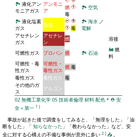
🏞
液化アン
アンモニ
燃
🏞
空気
モニアガス
ア
毒
🏞
液化塩素
🏞
海水
／
塩素
ガス
毒
電解
アセチレン
アセチレ
燃
溶接
ガス
ン
🚂
燃
可燃性ガス
プロパン
燃
🏞
石油
料
可燃性・毒
可燃性・
燃
毒
性ガス
毒性ガス
毒性ガス
毒性ガス
毒
その他のガ
アルゴン
ス
02
無機工業化学
05
技術者倫理
材料
配色
*
⛑️
安
1
)
全＋第一
事故が起きた後で調査をしてみると、「無理をした」「油
断をした」「
知らなかった
」「教わらなかった」など、安
2
)
全に対する心構えの不備な事例が意外に多い
📥
。