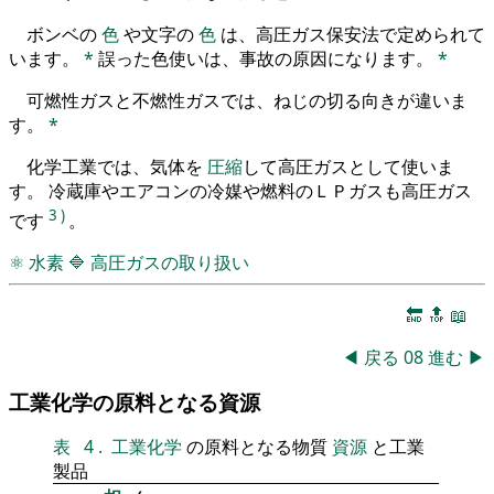
ボンベの
色
や文字の
色
は、高圧ガス保安法で定められて
います。
*
誤った色使いは、事故の原因になります。
*
可燃性ガスと不燃性ガスでは、ねじの切る向きが違いま
す。
*
化学工業では、気体を
圧縮
して高圧ガスとして使いま
す。 冷蔵庫やエアコンの冷媒や燃料のＬＰガスも高圧ガス
3
)
です
。
⚛
水素
🔷
高圧ガスの取り扱い
🔚
🔝
📖
◀
戻る
08
進む
▶
工業化学の原料となる資源
表
4
.
工業化学
の原料となる物質
資源
と工業
製品