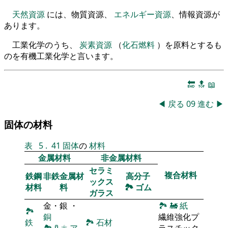
天然資源
には、物質資源、
エネルギー資源
、情報資源が
あります。
工業化学のうち、
炭素資源
（
化石燃料
）を原料とするも
のを有機工業化学と言います。
🔚
🔝
📖
◀
戻る
09
進む
▶
固体の材料
表
5
.
41
固体
の
材料
金属材料
非金属材料
セラミ
複合材料
鉄鋼
非鉄金属材
高分子
ックス
材料
料
🏞
ゴム
ガラス
金・銀 ・
🏞
🚂
紙
🏞
銅
繊維強化プ
鉄
🏞
石材
🏞
🧪
⚛
ア
ラスチック