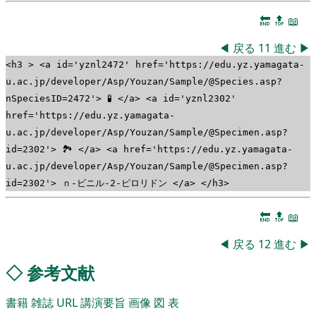
🔚
🔝
📖
◀
戻る
11
進む
▶
<h3 > <a id='yznl2472' href='https://edu.yz.yamagata-
u.ac.jp/developer/Asp/Youzan/Sample/@Species.asp?
nSpeciesID=2472'> 🧪 </a> <a id='yznl2302'
href='https://edu.yz.yamagata-
u.ac.jp/developer/Asp/Youzan/Sample/@Specimen.asp?
id=2302'> 🏞 </a> <a href='https://edu.yz.yamagata-
u.ac.jp/developer/Asp/Youzan/Sample/@Specimen.asp?
id=2302'> ｎ-ビニル-2-ピロリドン </a> </h3>
🔚
🔝
📖
◀
戻る
12
進む
▶
◇
参考文献
書籍
雑誌
URL
講演要旨
画像
図
表