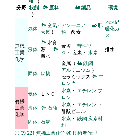
相
（
分野
状態
🏞
原料
🚂
製品
環境
）
地球温
🏞
空気
(
アンモニア
・
🚂
肥
気体
暖化ガ
大気
)
料
・酸素
ス
🏞
水資
無機
食塩・
苛性ソー
液体
源 ・
🏞
排水
工業
ダ
・ 塩素・
水素
海水
化学
金属（
🚂
鉄鋼
アルミニウム
）・
固体
鉱物
セラミックス
🏞
フ
ロン
*
水素
・
エチレン
フ
気体
ＬＮＧ
ロン
有機
水素
・
エチレン
・
工業
液体
🏞
石油
酢酸ビニル
化学
水素
・
鉄鋼
炭素材
固体
石炭
料
①
⑦
221
無機工業化学
④
技術者倫理