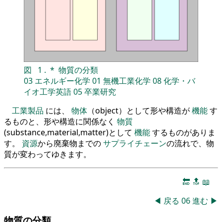
図
1
.
*
物質の分類
03
エネルギー化学
01
無機工業化学
08
化学・バ
イオ工学英語
05
卒業研究
工業製品
には、
物体
（object）として形や構造が
機能
す
るものと、形や構造に関係なく
物質
(substance,material,matter)として
機能
するものがありま
す。
資源
から廃棄物までの
サプライチェーン
の流れで、物
質が変わってゆきます。
🔚
🔝
📖
◀
戻る
06
進む
▶
物質の分類