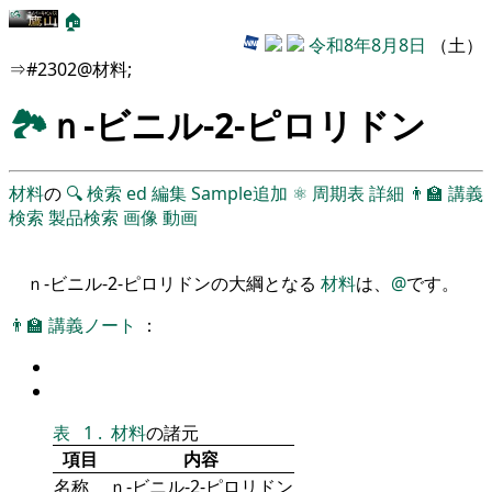
🏠
令和8年8月8日
（土）
⇒#2302@材料;
🏞
ｎ-ビニル-2-ピロリドン
材料
の
🔍
検索
ed
編集
Sample追加
⚛
周期表
詳細
👨‍🏫
講義
検索
製品検索
画像
動画
ｎ-ビニル-2-ピロリドンの大綱となる
材料
は、
@
です。
👨‍🏫
講義ノート
：
表
1
.
材料
の諸元
項目
内容
名称
ｎ-ビニル-2-ピロリドン