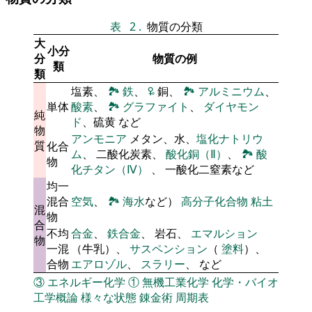
表
2
.
物質の分類
大
小分
分
物質の例
類
類
塩素、
🏞
鉄
、
🜠
銅、
🏞
アルミニウム
、
単体
酸素
、
🏞
グラファイト
、
ダイヤモン
純
ド
、硫黄 など
物
アンモニア
メタン、水、
塩化ナトリウ
質
化合
ム
、 二酸化炭素、
酸化銅（Ⅱ）
、
🏞
酸
物
化チタン（Ⅳ）
、 一酸化二窒素など
均一
混合
空気
、
🏞
海水
など）
高分子化合物
粘土
混
物
合
不均
合金
、
鉄合金
、 岩石、
エマルション
物
一混
（牛乳）、
サスペンション
（
塗料
）、
合物
エアロゾル
、
スラリー
、 など
③
エネルギー化学
①
無機工業化学
化学・バイオ
工学概論
様々な状態
錬金術
周期表