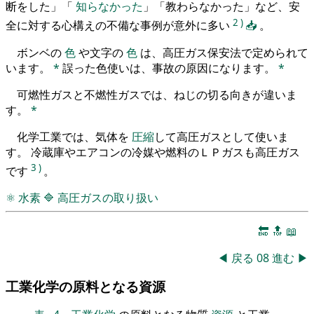
断をした」「
知らなかった
」「教わらなかった」など、安
2
)
全に対する心構えの不備な事例が意外に多い
📥
。
ボンベの
色
や文字の
色
は、高圧ガス保安法で定められて
います。
*
誤った色使いは、事故の原因になります。
*
可燃性ガスと不燃性ガスでは、ねじの切る向きが違いま
す。
*
化学工業では、気体を
圧縮
して高圧ガスとして使いま
す。 冷蔵庫やエアコンの冷媒や燃料のＬＰガスも高圧ガス
3
)
です
。
⚛
水素
🔷
高圧ガスの取り扱い
🔚
🔝
📖
◀
戻る
08
進む
▶
工業化学の原料となる資源