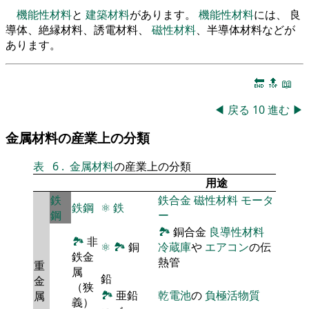
機能性材料
と
建築材料
があります。
機能性材料
には、 良
導体、絶縁材料、誘電材料、
磁性材料
、半導体材料などが
あります。
🔚
🔝
📖
◀
戻る
10
進む
▶
金属材料の産業上の分類
表
6
.
金属材料
の産業上の分類
用途
鉄
鉄合金
磁性材料
モータ
鉄鋼
⚛
鉄
鋼
ー
🏞
銅合金
良導性材料
🏞
非
⚛
🏞
銅
冷蔵庫
や
エアコン
の伝
鉄金
熱管
重
属
鉛
金
（狭
🏞
亜鉛
乾電池
の
負極活物質
属
義）