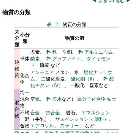
◀
戻る
06
進む
▶
物質の分類
表
2
.
物質の分類
大
小分
分
物質の例
類
類
塩素、
🏞
鉄
、
🜠
銅、
🏞
アルミニウム
、
単体
酸素
、
🏞
グラファイト
、
ダイヤモン
純
ド
、硫黄 など
物
アンモニア
メタン、水、
塩化ナトリウ
質
化合
ム
、 二酸化炭素、
酸化銅（Ⅱ）
、
🏞
酸
物
化チタン（Ⅳ）
、 一酸化二窒素など
均一
混合
空気
、
🏞
海水
など）
高分子化合物
粘土
混
物
合
不均
合金
、
鉄合金
、 岩石、
エマルション
物
一混
（牛乳）、
サスペンション
（
塗料
）、
合物
エアロゾル
、
スラリー
、 など