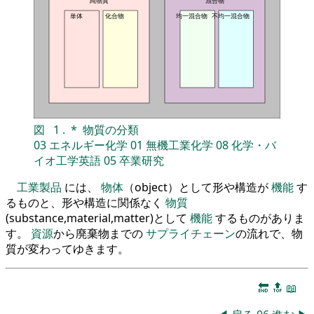
純物質
混合物
単体
化合物
均一混合物
不均一混合物
図
1
.
*
物質の分類
03
エネルギー化学
01
無機工業化学
08
化学・バ
イオ工学英語
05
卒業研究
工業製品
には、
物体
（object）として形や構造が
機能
す
るものと、形や構造に関係なく
物質
(substance,material,matter)として
機能
するものがありま
す。
資源
から廃棄物までの
サプライチェーン
の流れで、物
質が変わってゆきます。
🔚
🔝
📖