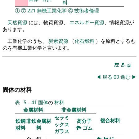
料
①
⑦
221
無機工業化学
④
技術者倫理
天然資源
には、物質資源、
エネルギー資源
、情報資源が
あります。
工業化学のうち、
炭素資源
（
化石燃料
）を原料とするも
のを有機工業化学と言います。
🔚
🔝
📖
◀
戻る
09
進む
▶
固体の材料
表
5
.
41
固体
の
材料
金属材料
非金属材料
セラミ
複合材料
鉄鋼
非鉄金属材
高分子
ックス
材料
料
🏞
ゴム
ガラス
金・銀 ・
🏞
🚂
紙