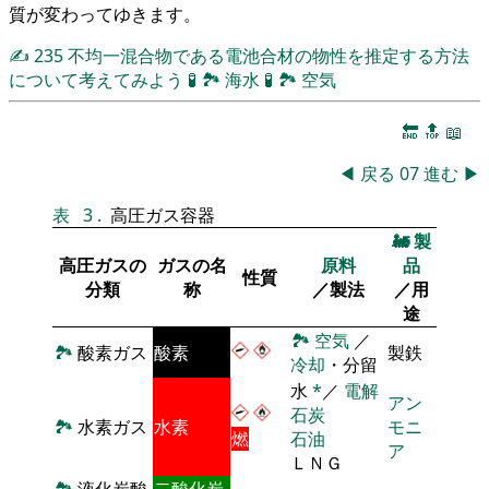
質が変わってゆきます。
✍
235
不均一混合物である電池合材の物性を推定する方法
について考えてみよう
🧪
🏞
海水
🧪
🏞
空気
🔚
🔝
📖
◀
戻る
07
進む
▶
表
3
.
高圧ガス容器
🚂
製
高圧ガスの
ガスの名
原料
品
性質
分類
称
／製法
／用
途
🏞
空気
／
🏞
酸素ガス
酸素
製鉄
冷却
・分留
水
*
／
電解
アン
石炭
🏞
水素ガス
水素
モニ
燃
石油
ア
ＬＮＧ
🏞
液化炭酸
二酸化炭