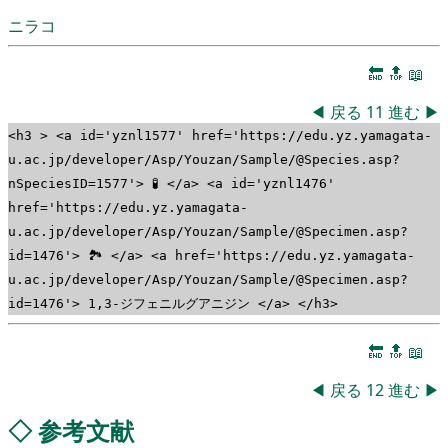
ニラコ
🔚
🔝
📖
◀
戻る
11
進む
▶
<h3 > <a id='yznl1577' href='https://edu.yz.yamagata-
u.ac.jp/developer/Asp/Youzan/Sample/@Species.asp?
nSpeciesID=1577'> 🧪 </a> <a id='yznl1476'
href='https://edu.yz.yamagata-
u.ac.jp/developer/Asp/Youzan/Sample/@Specimen.asp?
id=1476'> 🏞 </a> <a href='https://edu.yz.yamagata-
u.ac.jp/developer/Asp/Youzan/Sample/@Specimen.asp?
id=1476'> 1,3-ジフェニルグアニジン </a> </h3>
🔚
🔝
📖
◀
戻る
12
進む
▶
◇
参考文献