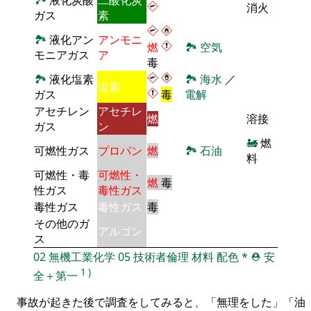
消火
ガス
素
🏞
液化アン
アンモニ
燃
🏞
空気
モニアガス
ア
毒
🏞
液化塩素
🏞
海水
／
塩素
ガス
毒
電解
アセチレン
アセチレ
燃
溶接
ガス
ン
🚂
燃
可燃性ガス
プロパン
燃
🏞
石油
料
可燃性・毒
可燃性・
燃
毒
性ガス
毒性ガス
毒性ガス
毒性ガス
毒
その他のガ
アルゴン
ス
02
無機工業化学
05
技術者倫理
材料
配色
*
⛑️
安
1
)
全＋第一
事故が起きた後で調査をしてみると、「無理をした」「油