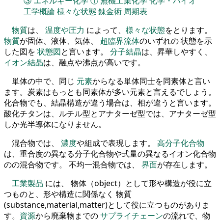
③
エネルギー化学
①
無機工業化学
化学・バイオ
工学概論
様々な状態
錬金術
周期表
物質
は、
温度や圧力
によって、
様々な状態
をとります。
物質
が固体、液体、気体、
超臨界流体
のいずれの 状態を示
した図を
状態図
と言います。
分子結晶
は、昇華しやすく、
イオン結晶
は、融点や沸点が高いです。
単体の中で、同じ
元素
からなる単体同士を同素体と言い
ます。炭素はもっとも同素体が多い元素と言えるでしょう。
化合物でも、結晶構造が違う場合は、相が違うと言います。
酸化チタンは、ルチル型とアナターゼ型では、アナターゼ型
しか光半導体になりません。
混合物では、
濃度
や組成で表現します。
高分子化合物
は、重合度の異なる分子化合物や式量の異なるイオン化合物
のの混合物です。 不均一混合物では、
界面
が存在します。
工業製品
には、 物体（object）として形や構造が役に立
つものと、形や構造に関係なく 物質
(substance,material,matter)として役に立つものがありま
す。
資源
から廃棄物までの
サプライチェーン
の流れで、物