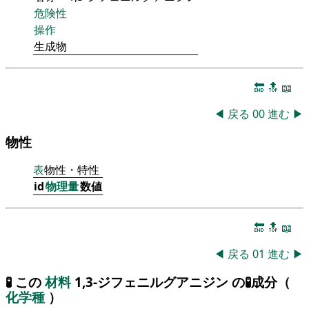
危険性
操作
生成物
🔚
🔝
📖
◀
戻る
00
進む
▶
物性
表
物性・特性
id
物理量
数値
🔚
🔝
📖
◀
戻る
01
進む
▶
🧪 この
材料
1,3-ジフェニルグアニジン の🧪成分（
化学種
）