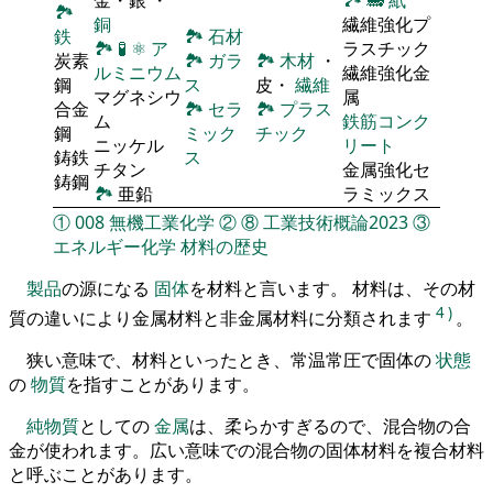
🏞
銅
繊維強化プ
鉄
🏞
石材
🏞
🧪
⚛
ア
ラスチック
炭素
🏞
ガラ
🏞
木材
・
ルミニウム
繊維強化金
鋼
ス
皮・
繊維
マグネシウ
属
合金
🏞
セラ
🏞
プラス
ム
鉄筋コンク
鋼
ミック
チック
ニッケル
リート
鋳鉄
ス
チタン
金属強化セ
鋳鋼
🏞
亜鉛
ラミックス
①
008
無機工業化学
②
⑧
工業技術概論2023
③
エネルギー化学
材料の歴史
製品
の源になる
固体
を材料と言います。 材料は、その材
4
)
質の違いにより金属材料と非金属材料に分類されます
。
狭い意味で、材料といったとき、常温常圧で固体の
状態
の
物質
を指すことがあります。
純物質
としての
金属
は、柔らかすぎるので、混合物の合
金が使われます。広い意味での混合物の固体材料を複合材料
と呼ぶことがあります。