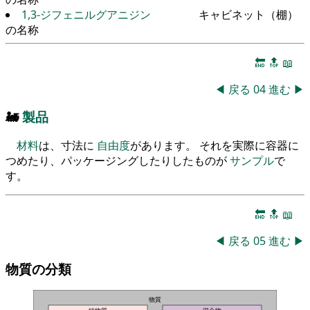
1,3-ジフェニルグアニジン
キャビネット（棚）
の名称
🔚
🔝
📖
◀
戻る
04
進む
▶
🚂
製品
材料
は、寸法に
自由度
があります。 それを実際に容器に
つめたり、パッケージングしたりしたものが
サンプル
で
す。
🔚
🔝
📖
◀
戻る
05
進む
▶
物質の分類
物質