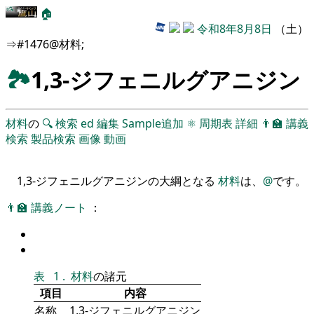
🏠
令和8年8月8日
（土）
⇒#1476@材料;
🏞
1,3-ジフェニルグアニジン
材料
の
🔍
検索
ed
編集
Sample追加
⚛
周期表
詳細
👨‍🏫
講義
検索
製品検索
画像
動画
1,3-ジフェニルグアニジンの大綱となる
材料
は、
@
です。
👨‍🏫
講義ノート
：
表
1
.
材料
の諸元
項目
内容
名称
1,3-ジフェニルグアニジン