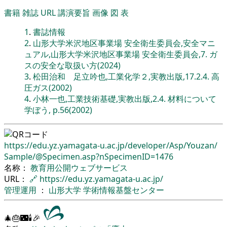
書籍
雑誌
URL
講演要旨
画像
図
表
1
.
書誌情報
2
.
山形大学米沢地区事業場 安全衛生委員会,安全マニ
ュアル,山形大学米沢地区事業場 安全衛生委員会,7. ガ
スの安全な取扱い方(2024)
3
.
松田治和 足立吟也,工業化学２,実教出版,17.2.4. 高
圧ガス(2002)
4
.
小林一也,工業技術基礎,実教出版,2.4. 材料について
学ぼう, p.56(2002)
https://edu.yz.yamagata-u.ac.jp/
developer/
Asp/
Youzan/
Sample/
@Specimen.asp?nSpecimenID=1476
名称：
教育用公開ウェブサービス
URL：
🔗
https://edu.yz.yamagata-u.ac.jp/
管理運用
：
山形大学
学術情報基盤センター
🎄🎂🌃🕯🎉