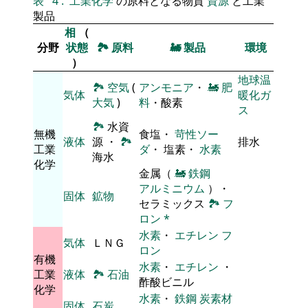
表
4
.
工業化学
の原料となる物質
資源
と工業
製品
相
（
分野
状態
🏞
原料
🚂
製品
環境
）
地球温
🏞
空気
(
アンモニア
・
🚂
肥
気体
暖化ガ
大気
)
料
・酸素
ス
🏞
水資
無機
食塩・
苛性ソー
液体
源 ・
🏞
排水
工業
ダ
・ 塩素・
水素
海水
化学
金属（
🚂
鉄鋼
アルミニウム
）・
固体
鉱物
セラミックス
🏞
フ
ロン
*
水素
・
エチレン
フ
気体
ＬＮＧ
ロン
有機
水素
・
エチレン
・
工業
液体
🏞
石油
酢酸ビニル
化学
水素
・
鉄鋼
炭素材
固体
石炭