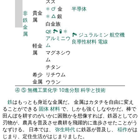
スズ
⚛
🜚
金
半導体
貴金
非
⚛
🜛
銀
属
鉄
白金族
金
🜀
🏞
🧪
⚛
属
🏞
ジュラルミン
航空機
アルミニウ
良導性材料
電線
ム
軽金
属
マグネシウ
ム
チタン
リチウム
希少
金属
ウラン
④
⑤
無機工業化学
10進分類
科学と技術
鉄
はもっとも身近な金属だ。 金属はカタチを自由に変え
ることができる
固体
材料
で、しかも強くしなやかだ。棒で
田んぼを耕すのがいかに困難かを想像すれば、鉄器としての
刃物が、農具を普及させ農耕を飛躍的に進歩させたことがう
なずける。 日本では、
弥生時代
に鉄器が普及し、
稲作
がは
じまり、定住生活がはじまりました。