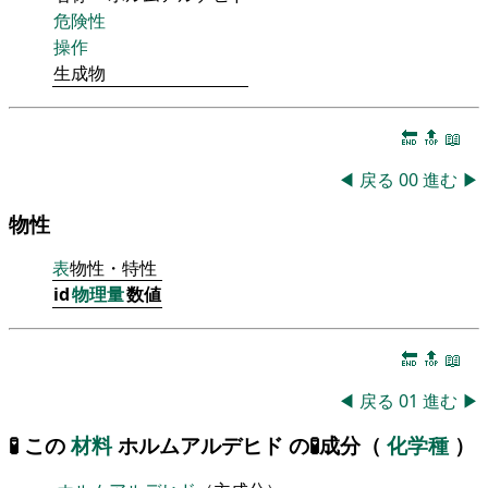
危険性
操作
生成物
🔚
🔝
📖
◀
戻る
00
進む
▶
物性
表
物性・特性
id
物理量
数値
🔚
🔝
📖
◀
戻る
01
進む
▶
🧪 この
材料
ホルムアルデヒド の🧪成分（
化学種
）