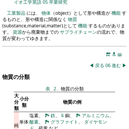
イオ工学英語
05
卒業研究
工業製品
には、
物体
（object）として形や構造が
機能
す
るものと、形や構造に関係なく
物質
(substance,material,matter)として
機能
するものがありま
す。
資源
から廃棄物までの
サプライチェーン
の流れで、物
質が変わってゆきます。
🔚
🔝
📖
◀
戻る
06
進む
▶
物質の分類
表
2
.
物質の分類
大
小分
分
物質の例
類
類
塩素、
🏞
鉄
、
🜠
銅、
🏞
アルミニウム
、
単体
酸素
、
🏞
グラファイト
、
ダイヤモン
純
ド
、硫黄 など