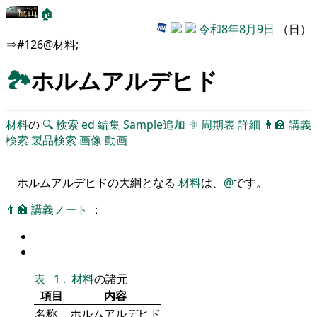
🏠
令和8年8月9日
（日）
⇒#126@材料;
🏞
ホルムアルデヒド
材料
の
🔍
検索
ed
編集
Sample追加
⚛
周期表
詳細
👨‍🏫
講義
検索
製品検索
画像
動画
ホルムアルデヒドの大綱となる
材料
は、
@
です。
👨‍🏫
講義ノート
：
表
1
.
材料
の諸元
項目
内容
名称
ホルムアルデヒド