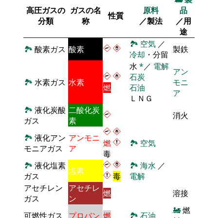
高圧ガスの
ガスの名
原料
品
性質
分類
称
／製法
／用
途
🏞
空気
／
🏞
酸素ガス
酸素
製鉄
冷却
・分留
水
*
／
電解
アン
石炭
🏞
水素ガス
水素
モニ
燃
石油
ア
ＬＮＧ
🏞
液化炭酸
二酸化炭
消火
ガス
素
🏞
液化アン
アンモニ
燃
🏞
空気
モニアガス
ア
毒
🏞
液化塩素
🏞
海水
／
塩素
ガス
毒
電解
アセチレン
アセチレ
燃
溶接
ガス
ン
🚂
燃
可燃性ガス
プロパン
燃
🏞
石油