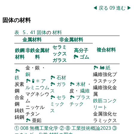
◀
戻る
09
進む
▶
固体の材料
表
5
.
41
固体
の
材料
金属材料
非金属材料
セラミ
複合材料
鉄鋼
非鉄金属材
高分子
ックス
材料
料
🏞
ゴム
ガラス
金・銀 ・
🏞
🚂
紙
🏞
銅
繊維強化プ
鉄
🏞
石材
🏞
🧪
⚛
ア
ラスチック
炭素
🏞
ガラ
🏞
木材
・
ルミニウム
繊維強化金
鋼
ス
皮・
繊維
マグネシウ
属
合金
🏞
セラ
🏞
プラス
ム
鉄筋コンク
鋼
ミック
チック
ニッケル
リート
鋳鉄
ス
チタン
金属強化セ
鋳鋼
🏞
亜鉛
ラミックス
①
008
無機工業化学
②
⑧
工業技術概論2023
③