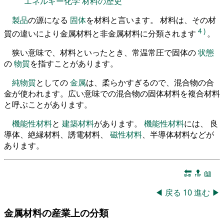
エネルギー化学
材料の歴史
製品
の源になる
固体
を材料と言います。 材料は、その材
4
)
質の違いにより金属材料と非金属材料に分類されます
。
狭い意味で、材料といったとき、常温常圧で固体の
状態
の
物質
を指すことがあります。
純物質
としての
金属
は、柔らかすぎるので、混合物の合
金が使われます。広い意味での混合物の固体材料を複合材料
と呼ぶことがあります。
機能性材料
と
建築材料
があります。
機能性材料
には、 良
導体、絶縁材料、誘電材料、
磁性材料
、半導体材料などが
あります。
🔚
🔝
📖
◀
戻る
10
進む
▶
金属材料の産業上の分類