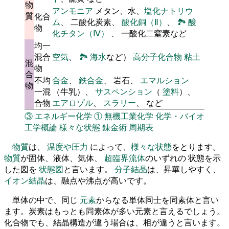
物
アンモニア
メタン、水、
塩化ナトリウ
質
化合
ム
、 二酸化炭素、
酸化銅（Ⅱ）
、
🏞
酸
物
化チタン（Ⅳ）
、 一酸化二窒素など
均一
混合
空気
、
🏞
海水
など）
高分子化合物
粘土
混
物
合
不均
合金
、
鉄合金
、 岩石、
エマルション
物
一混
（牛乳）、
サスペンション
（
塗料
）、
合物
エアロゾル
、
スラリー
、 など
③
エネルギー化学
①
無機工業化学
化学・バイオ
工学概論
様々な状態
錬金術
周期表
物質
は、
温度や圧力
によって、
様々な状態
をとります。
物質
が固体、液体、気体、
超臨界流体
のいずれの 状態を示
した図を
状態図
と言います。
分子結晶
は、昇華しやすく、
イオン結晶
は、融点や沸点が高いです。
単体の中で、同じ
元素
からなる単体同士を同素体と言い
ます。炭素はもっとも同素体が多い元素と言えるでしょう。
化合物でも、結晶構造が違う場合は、相が違うと言います。