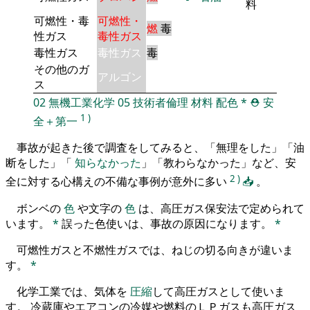
料
可燃性・毒
可燃性・
燃
毒
性ガス
毒性ガス
毒性ガス
毒性ガス
毒
その他のガ
アルゴン
ス
02
無機工業化学
05
技術者倫理
材料
配色
*
⛑️
安
1
)
全＋第一
事故が起きた後で調査をしてみると、「無理をした」「油
断をした」「
知らなかった
」「教わらなかった」など、安
2
)
全に対する心構えの不備な事例が意外に多い
📥
。
ボンベの
色
や文字の
色
は、高圧ガス保安法で定められて
います。
*
誤った色使いは、事故の原因になります。
*
可燃性ガスと不燃性ガスでは、ねじの切る向きが違いま
す。
*
化学工業では、気体を
圧縮
して高圧ガスとして使いま
す。 冷蔵庫やエアコンの冷媒や燃料のＬＰガスも高圧ガス