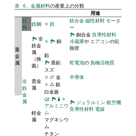
表
6
.
金属材料
の産業上の分類
用途
鉄
鉄合金
磁性材料
モータ
鉄鋼
⚛
鉄
鋼
ー
🏞
銅合金
良導性材料
🏞
非
⚛
🏞
銅
冷蔵庫
や
エアコン
の伝
鉄金
熱管
重
属
鉛
金
（狭
🏞
亜鉛
乾電池
の
負極活物質
属
義）
スズ
⚛
🜚
金
半導体
貴金
非
⚛
🜛
銀
属
鉄
白金族
金
🜀
🏞
🧪
⚛
属
🏞
ジュラルミン
航空機
アルミニウ
良導性材料
電線
ム
軽金
属
マグネシウ
ム
チタン