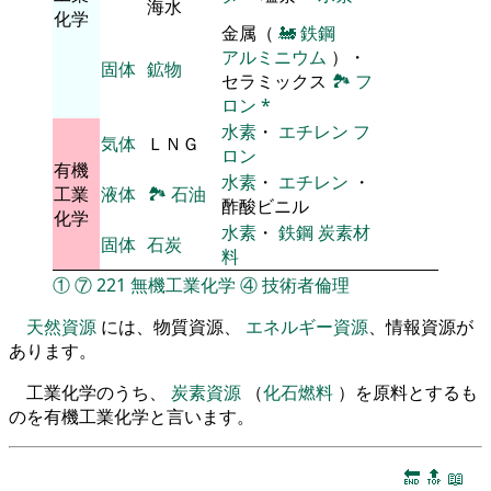
海水
化学
金属（
🚂
鉄鋼
アルミニウム
）・
固体
鉱物
セラミックス
🏞
フ
ロン
*
水素
・
エチレン
フ
気体
ＬＮＧ
ロン
有機
水素
・
エチレン
・
工業
液体
🏞
石油
酢酸ビニル
化学
水素
・
鉄鋼
炭素材
固体
石炭
料
①
⑦
221
無機工業化学
④
技術者倫理
天然資源
には、物質資源、
エネルギー資源
、情報資源が
あります。
工業化学のうち、
炭素資源
（
化石燃料
）を原料とするも
のを有機工業化学と言います。
🔚
🔝
📖