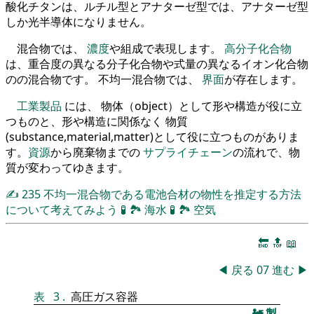
酸化チタンは、ルチル型とアナターゼ型では、アナターゼ型
しか光半導体になりません。
混合物では、
濃度
や組成で表現します。
高分子化合物
は、重合度の異なる分子化合物や式量の異なるイオン化合物
のの混合物です。 不均一混合物では、
界面
が存在します。
工業製品
には、 物体（object）として形や構造が役に立
つものと、形や構造に関係なく 物質
(substance,material,matter)として役に立つものがありま
す。
資源
から廃棄物までの
サプライチェーン
の流れで、物
質が変わってゆきます。
✍
235
不均一混合物である電池合材の物性を推定する方法
について考えてみよう
🧪
🏞
海水
🧪
🏞
空気
🔚
🔝
📖
◀
戻る
07
進む
▶
表
3
.
高圧ガス容器
🚂
製