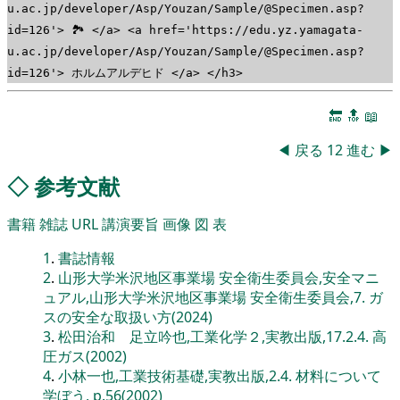
u.ac.jp/developer/Asp/Youzan/Sample/@Specimen.asp?
id=126'> 🏞 </a> <a href='https://edu.yz.yamagata-
u.ac.jp/developer/Asp/Youzan/Sample/@Specimen.asp?
id=126'> ホルムアルデヒド </a> </h3>
🔚
🔝
📖
◀
戻る
12
進む
▶
◇
参考文献
書籍
雑誌
URL
講演要旨
画像
図
表
1
.
書誌情報
2
.
山形大学米沢地区事業場 安全衛生委員会,安全マニ
ュアル,山形大学米沢地区事業場 安全衛生委員会,7. ガ
スの安全な取扱い方(2024)
3
.
松田治和 足立吟也,工業化学２,実教出版,17.2.4. 高
圧ガス(2002)
4
.
小林一也,工業技術基礎,実教出版,2.4. 材料について
学ぼう, p.56(2002)