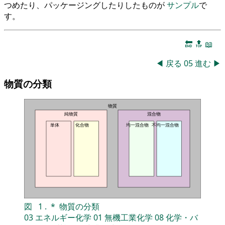
つめたり、パッケージングしたりしたものが
サンプル
で
す。
🔚
🔝
📖
◀
戻る
05
進む
▶
物質の分類
物質
純物質
混合物
単体
化合物
均一混合物
不均一混合物
図
1
.
*
物質の分類
03
エネルギー化学
01
無機工業化学
08
化学・バ