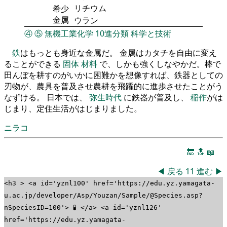
リチウム
希少
金属
ウラン
④
⑤
無機工業化学
10進分類
科学と技術
鉄
はもっとも身近な金属だ。 金属はカタチを自由に変え
ることができる
固体
材料
で、しかも強くしなやかだ。棒で
田んぼを耕すのがいかに困難かを想像すれば、鉄器としての
刃物が、農具を普及させ農耕を飛躍的に進歩させたことがう
なずける。 日本では、
弥生時代
に鉄器が普及し、
稲作
がは
じまり、定住生活がはじまりました。
ニラコ
🔚
🔝
📖
◀
戻る
11
進む
▶
<h3 > <a id='yznl100' href='https://edu.yz.yamagata-
u.ac.jp/developer/Asp/Youzan/Sample/@Species.asp?
nSpeciesID=100'> 🧪 </a> <a id='yznl126'
href='https://edu.yz.yamagata-