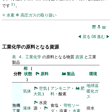
3
)
です
。
⚛
水素
🔷
高圧ガスの取り扱い
🔚
🔝
📖
◀
戻る
08
進む
▶
工業化学の原料となる資源
表
4
.
工業化学
の原料となる物質
資源
と工業
製品
相
（
分野
状態
🏞
原料
🚂
製品
環境
）
地球温
🏞
空気
(
アンモニア
・
🚂
肥
気体
暖化ガ
大気
)
料
・酸素
ス
🏞
水資
無機
食塩・
苛性ソー
液体
源 ・
🏞
排水
工業
ダ
・ 塩素・
水素