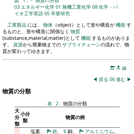
図
1
.
*
物質の分類
03
エネルギー化学
01
無機工業化学
08
化学・バ
イオ工学英語
05
卒業研究
工業製品
には、
物体
（object）として形や構造が
機能
す
るものと、形や構造に関係なく
物質
(substance,material,matter)として
機能
するものがありま
す。
資源
から廃棄物までの
サプライチェーン
の流れで、物
質が変わってゆきます。
🔚
🔝
📖
◀
戻る
06
進む
▶
物質の分類
表
2
.
物質の分類
大
小分
分
物質の例
類
類
塩素、
🏞
鉄
、
🜠
銅、
🏞
アルミニウム
、