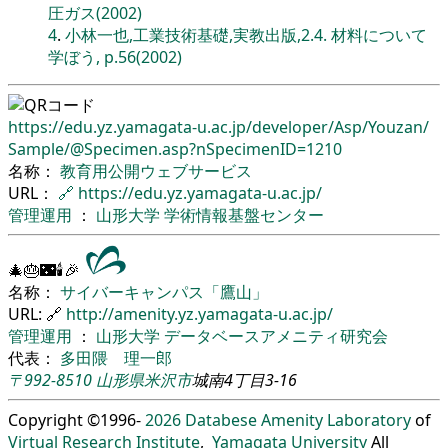
圧ガス(2002)
4
.
小林一也,工業技術基礎,実教出版,2.4. 材料について
学ぼう, p.56(2002)
https://edu.yz.yamagata-u.ac.jp/
developer/
Asp/
Youzan/
Sample/
@Specimen.asp?nSpecimenID=1210
名称：
教育用公開ウェブサービス
URL：
🔗
https://edu.yz.yamagata-u.ac.jp/
管理運用
：
山形大学
学術情報基盤センター
🎄🎂🌃🕯🎉
名称：
サイバーキャンパス「鷹山」
URL: 🔗
http://amenity.yz.yamagata-u.ac.jp/
管理運用
：
山形大学
データベースアメニティ研究会
代表：
多田隈 理一郎
〒992-8510
山形県
米沢市
城南4丁目3-16
Copyright ©1996-
2026
Databese Amenity Laboratory
of
Virtual Research Institute
,
Yamagata University
All