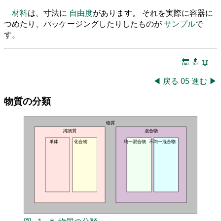
材料
は、寸法に
自由度
があります。 それを実際に容器に
つめたり、パッケージングしたりしたものが
サンプル
で
す。
🔚
🔝
📖
◀
戻る
05
進む
▶
物質の分類
物質
純物質
混合物
単体
化合物
均一混合物
不均一混合物