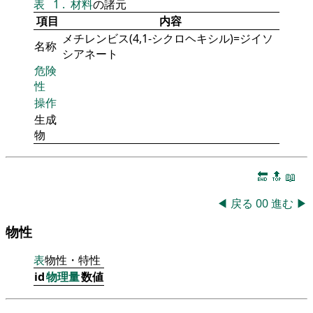
表
1
.
材料
の諸元
項目
内容
メチレンビス(4,1-シクロヘキシル)=ジイソ
名称
シアネート
危険
性
操作
生成
物
🔚
🔝
📖
◀
戻る
00
進む
▶
物性
表
物性・特性
id
物理量
数値