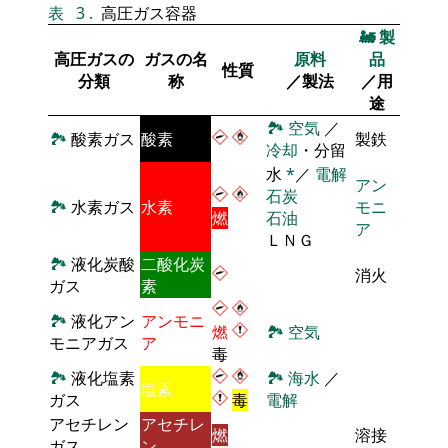
表
3
.
高圧ガス容器
🚂
製
高圧ガスの
ガスの名
原料
品
性質
分類
称
／製法
／用
途
🏞
空気
／
🏞
酸素ガス
酸素
製鉄
冷却
・分留
水
*
／
電解
アン
石炭
🏞
水素ガス
水素
モニ
燃
石油
ア
ＬＮＧ
🏞
液化炭酸
二酸化炭
消火
ガス
素
🏞
液化アン
アンモニ
燃
🏞
空気
モニアガス
ア
毒
🏞
液化塩素
🏞
海水
／
塩素
ガス
毒
電解
アセチレン
アセチレ
燃
溶接
ガス
ン