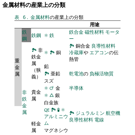
金属材料の産業上の分類
表
6
.
金属材料
の産業上の分類
用途
鉄
鉄合金
磁性材料
モータ
鉄鋼
⚛
鉄
鋼
ー
🏞
銅合金
良導性材料
🏞
非
⚛
🏞
銅
冷蔵庫
や
エアコン
の伝
鉄金
熱管
重
属
鉛
金
（狭
🏞
亜鉛
乾電池
の
負極活物質
属
義）
スズ
⚛
🜚
金
半導体
貴金
非
⚛
🜛
銀
属
鉄
白金族
金
🜀
🏞
🧪
⚛
属
🏞
ジュラルミン
航空機
アルミニウ
良導性材料
電線
ム
軽金
属
マグネシウ