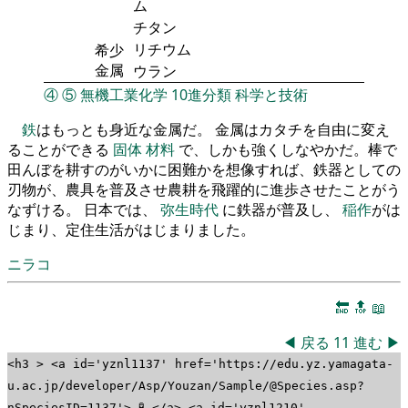
ム
チタン
リチウム
希少
金属
ウラン
④
⑤
無機工業化学
10進分類
科学と技術
鉄
はもっとも身近な金属だ。 金属はカタチを自由に変え
ることができる
固体
材料
で、しかも強くしなやかだ。棒で
田んぼを耕すのがいかに困難かを想像すれば、鉄器としての
刃物が、農具を普及させ農耕を飛躍的に進歩させたことがう
なずける。 日本では、
弥生時代
に鉄器が普及し、
稲作
がは
じまり、定住生活がはじまりました。
ニラコ
🔚
🔝
📖
◀
戻る
11
進む
▶
<h3 > <a id='yznl1137' href='https://edu.yz.yamagata-
u.ac.jp/developer/Asp/Youzan/Sample/@Species.asp?
nSpeciesID=1137'> 🧪 </a> <a id='yznl1210'