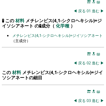
🔚
🔝
📖
◀
戻る
01
進む
▶
🧪 この
材料
メチレンビス(4,1-シクロヘキシル)=ジ
イソシアネート の🧪成分（
化学種
）
メチレンビス(4,1-シクロヘキシル)=ジイソシアネート
（主成分）
🔚
🔝
📖
◀
戻る
02
進む
▶
この
材料
メチレンビス(4,1-シクロヘキシル)=ジイ
ソシアネートの細目
🔚
🔝
📖
◀
戻る
03
進む
▶