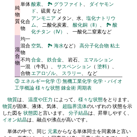
単体
酸素
、
🏞
グラファイト
、
ダイヤモン
純
ド
、硫黄 など
物
アンモニア
メタン、水、
塩化ナトリウ
質
化合
ム
、 二酸化炭素、
酸化銅（Ⅱ）
、
🏞
酸
物
化チタン（Ⅳ）
、 一酸化二窒素など
均一
混合
空気
、
🏞
海水
など）
高分子化合物
粘土
混
物
合
不均
合金
、
鉄合金
、 岩石、
エマルション
物
一混
（牛乳）、
サスペンション
（
塗料
）、
合物
エアロゾル
、
スラリー
、 など
③
エネルギー化学
①
無機工業化学
化学・バイオ
工学概論
様々な状態
錬金術
周期表
物質
は、
温度や圧力
によって、
様々な状態
をとります。
物質
が固体、液体、気体、
超臨界流体
のいずれの 状態を示
した図を
状態図
と言います。
分子結晶
は、昇華しやすく、
イオン結晶
は、融点や沸点が高いです。
単体の中で、同じ
元素
からなる単体同士を同素体と言い