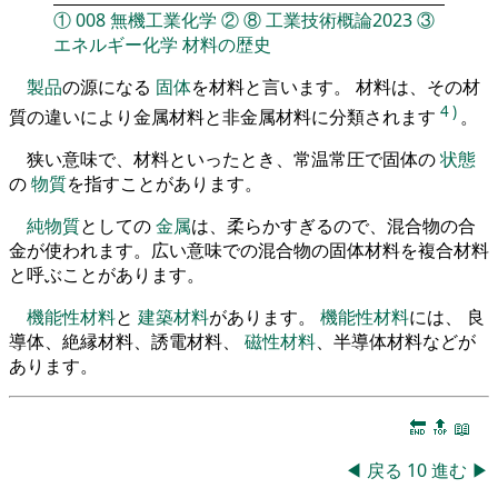
①
008
無機工業化学
②
⑧
工業技術概論2023
③
エネルギー化学
材料の歴史
製品
の源になる
固体
を材料と言います。 材料は、その材
4
)
質の違いにより金属材料と非金属材料に分類されます
。
狭い意味で、材料といったとき、常温常圧で固体の
状態
の
物質
を指すことがあります。
純物質
としての
金属
は、柔らかすぎるので、混合物の合
金が使われます。広い意味での混合物の固体材料を複合材料
と呼ぶことがあります。
機能性材料
と
建築材料
があります。
機能性材料
には、 良
導体、絶縁材料、誘電材料、
磁性材料
、半導体材料などが
あります。
🔚
🔝
📖
◀
戻る
10
進む
▶