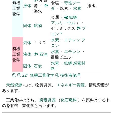
🏞
水資
無機
食塩・
苛性ソー
液体
源 ・
🏞
排水
工業
ダ
・ 塩素・
水素
海水
化学
金属（
🚂
鉄鋼
アルミニウム
）・
固体
鉱物
セラミックス
🏞
フ
ロン
*
水素
・
エチレン
フ
気体
ＬＮＧ
ロン
有機
水素
・
エチレン
・
工業
液体
🏞
石油
酢酸ビニル
化学
水素
・
鉄鋼
炭素材
固体
石炭
料
①
⑦
221
無機工業化学
④
技術者倫理
天然資源
には、物質資源、
エネルギー資源
、情報資源が
あります。
工業化学のうち、
炭素資源
（
化石燃料
）を原料とするも
のを有機工業化学と言います。