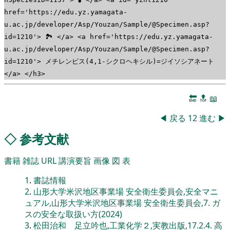
href='https://edu.yz.yamagata-
u.ac.jp/developer/Asp/Youzan/Sample/@Specimen.asp?
id=1210'> 🏞 </a> <a href='https://edu.yz.yamagata-
u.ac.jp/developer/Asp/Youzan/Sample/@Specimen.asp?
id=1210'> メチレンビス(4,1-シクロヘキシル)=ジイソシアネート
</a> </h3>
🔚
🔝
📖
◀
戻る
12
進む
▶
◇
参考文献
書籍
雑誌
URL
講演要旨
画像
図
表
1
.
書誌情報
2
.
山形大学米沢地区事業場 安全衛生委員会,安全マニ
ュアル,山形大学米沢地区事業場 安全衛生委員会,7. ガ
スの安全な取扱い方(2024)
3
.
松田治和 足立吟也,工業化学２,実教出版,17.2.4. 高