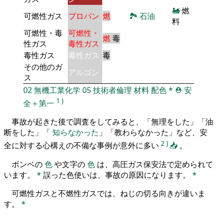
🚂
燃
可燃性ガス
プロパン
燃
🏞
石油
料
可燃性・毒
可燃性・
燃
毒
性ガス
毒性ガス
毒性ガス
毒性ガス
毒
その他のガ
アルゴン
ス
02
無機工業化学
05
技術者倫理
材料
配色
*
⛑️
安
1
)
全＋第一
事故が起きた後で調査をしてみると、「無理をした」「油
断をした」「
知らなかった
」「教わらなかった」など、安
2
)
全に対する心構えの不備な事例が意外に多い
📥
。
ボンベの
色
や文字の
色
は、高圧ガス保安法で定められて
います。
*
誤った色使いは、事故の原因になります。
*
可燃性ガスと不燃性ガスでは、ねじの切る向きが違いま
す。
*