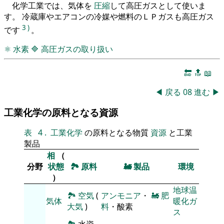
化学工業では、気体を
圧縮
して高圧ガスとして使いま
す。 冷蔵庫やエアコンの冷媒や燃料のＬＰガスも高圧ガス
3
)
です
。
⚛
水素
🔷
高圧ガスの取り扱い
🔚
🔝
📖
◀
戻る
08
進む
▶
工業化学の原料となる資源
表
4
.
工業化学
の原料となる物質
資源
と工業
製品
相
（
分野
状態
🏞
原料
🚂
製品
環境
）
地球温
🏞
空気
(
アンモニア
・
🚂
肥
気体
暖化ガ
大気
)
料
・酸素
ス