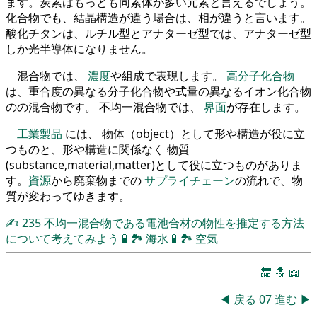
ます。炭素はもっとも同素体が多い元素と言えるでしょう。
化合物でも、結晶構造が違う場合は、相が違うと言います。
酸化チタンは、ルチル型とアナターゼ型では、アナターゼ型
しか光半導体になりません。
混合物では、
濃度
や組成で表現します。
高分子化合物
は、重合度の異なる分子化合物や式量の異なるイオン化合物
のの混合物です。 不均一混合物では、
界面
が存在します。
工業製品
には、 物体（object）として形や構造が役に立
つものと、形や構造に関係なく 物質
(substance,material,matter)として役に立つものがありま
す。
資源
から廃棄物までの
サプライチェーン
の流れで、物
質が変わってゆきます。
✍
235
不均一混合物である電池合材の物性を推定する方法
について考えてみよう
🧪
🏞
海水
🧪
🏞
空気
🔚
🔝
📖
◀
戻る
07
進む
▶