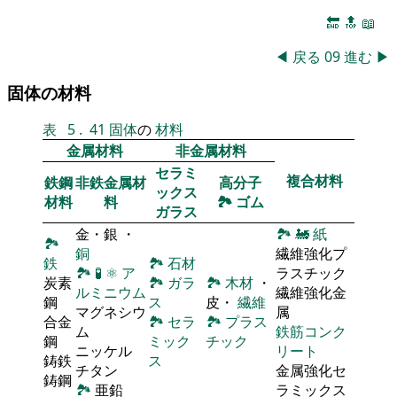
🔚
🔝
📖
◀
戻る
09
進む
▶
固体の材料
表
5
.
41
固体
の
材料
金属材料
非金属材料
セラミ
複合材料
鉄鋼
非鉄金属材
高分子
ックス
材料
料
🏞
ゴム
ガラス
金・銀 ・
🏞
🚂
紙
🏞
銅
繊維強化プ
鉄
🏞
石材
🏞
🧪
⚛
ア
ラスチック
炭素
🏞
ガラ
🏞
木材
・
ルミニウム
繊維強化金
鋼
ス
皮・
繊維
マグネシウ
属
合金
🏞
セラ
🏞
プラス
ム
鉄筋コンク
鋼
ミック
チック
ニッケル
リート
鋳鉄
ス
チタン
金属強化セ
鋳鋼
🏞
亜鉛
ラミックス