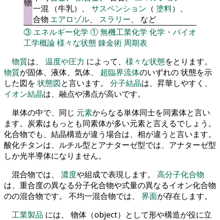
物
一混
（牛乳）、
サスペンション
（
塗料
）、
合物
エアロゾル
、
スラリー
、 など
③
エネルギー化学
①
無機工業化学
化学・バイオ
工学概論
様々な状態
錬金術
周期表
物質
は、
温度や圧力
によって、
様々な状態
をとります。
物質
が固体、液体、気体、
超臨界流体
のいずれの 状態を示
した図を
状態図
と言います。
分子結晶
は、昇華しやすく、
イオン結晶
は、融点や沸点が高いです。
単体の中で、同じ
元素
からなる単体同士を同素体と言い
ます。炭素はもっとも同素体が多い元素と言えるでしょう。
化合物でも、結晶構造が違う場合は、相が違うと言います。
酸化チタンは、ルチル型とアナターゼ型では、アナターゼ型
しか光半導体になりません。
混合物では、
濃度
や組成で表現します。
高分子化合物
は、重合度の異なる分子化合物や式量の異なるイオン化合物
のの混合物です。 不均一混合物では、
界面
が存在します。
工業製品
には、 物体（object）として形や構造が役に立