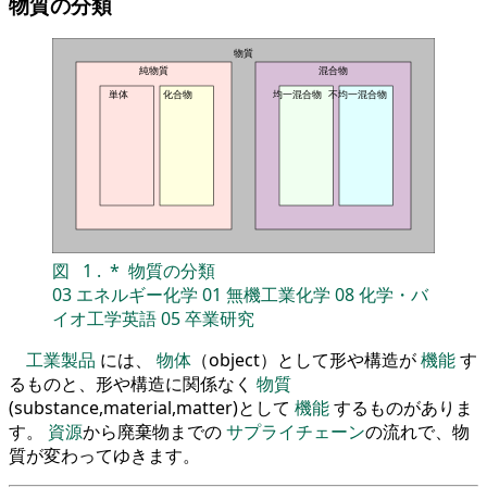
物質の分類
物質
純物質
混合物
単体
化合物
均一混合物
不均一混合物
図
1
.
*
物質の分類
03
エネルギー化学
01
無機工業化学
08
化学・バ
イオ工学英語
05
卒業研究
工業製品
には、
物体
（object）として形や構造が
機能
す
るものと、形や構造に関係なく
物質
(substance,material,matter)として
機能
するものがありま
す。
資源
から廃棄物までの
サプライチェーン
の流れで、物
質が変わってゆきます。