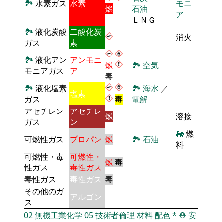
🏞
水素ガス
水素
モニ
燃
石油
ア
ＬＮＧ
🏞
液化炭酸
二酸化炭
消火
ガス
素
🏞
液化アン
アンモニ
燃
🏞
空気
モニアガス
ア
毒
🏞
液化塩素
🏞
海水
／
塩素
ガス
毒
電解
アセチレン
アセチレ
燃
溶接
ガス
ン
🚂
燃
可燃性ガス
プロパン
燃
🏞
石油
料
可燃性・毒
可燃性・
燃
毒
性ガス
毒性ガス
毒性ガス
毒性ガス
毒
その他のガ
アルゴン
ス
02
無機工業化学
05
技術者倫理
材料
配色
*
⛑️
安