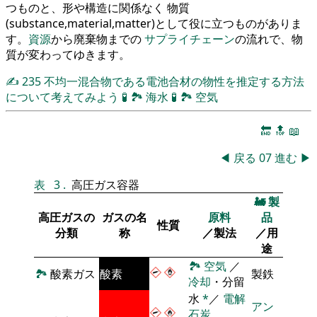
つものと、形や構造に関係なく 物質
(substance,material,matter)として役に立つものがありま
す。
資源
から廃棄物までの
サプライチェーン
の流れで、物
質が変わってゆきます。
✍
235
不均一混合物である電池合材の物性を推定する方法
について考えてみよう
🧪
🏞
海水
🧪
🏞
空気
🔚
🔝
📖
◀
戻る
07
進む
▶
表
3
.
高圧ガス容器
🚂
製
高圧ガスの
ガスの名
原料
品
性質
分類
称
／製法
／用
途
🏞
空気
／
🏞
酸素ガス
酸素
製鉄
冷却
・分留
水
*
／
電解
アン
石炭