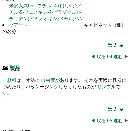
米沢大気tert-ブチル=4-({[(1,3-ジメ
チル-5-フェノキシ-4-ピラゾリル)メ
チリデン]アミノオキシ}メチル)ベン
ゾアート
キャビネット（棚）
の名称
🔚
🔝
📖
◀
戻る
04
進む
▶
🚂
製品
材料
は、寸法に
自由度
があります。 それを実際に容器に
つめたり、パッケージングしたりしたものが
サンプル
で
す。
🔚
🔝
📖
◀
戻る
05
進む
▶