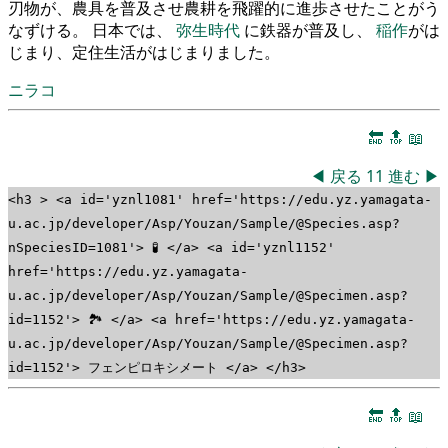
刃物が、農具を普及させ農耕を飛躍的に進歩させたことがう
なずける。 日本では、
弥生時代
に鉄器が普及し、
稲作
がは
じまり、定住生活がはじまりました。
ニラコ
🔚
🔝
📖
◀
戻る
11
進む
▶
<h3 > <a id='yznl1081' href='https://edu.yz.yamagata-
u.ac.jp/developer/Asp/Youzan/Sample/@Species.asp?
nSpeciesID=1081'> 🧪 </a> <a id='yznl1152'
href='https://edu.yz.yamagata-
u.ac.jp/developer/Asp/Youzan/Sample/@Specimen.asp?
id=1152'> 🏞 </a> <a href='https://edu.yz.yamagata-
u.ac.jp/developer/Asp/Youzan/Sample/@Specimen.asp?
id=1152'> フェンピロキシメート </a> </h3>
🔚
🔝
📖