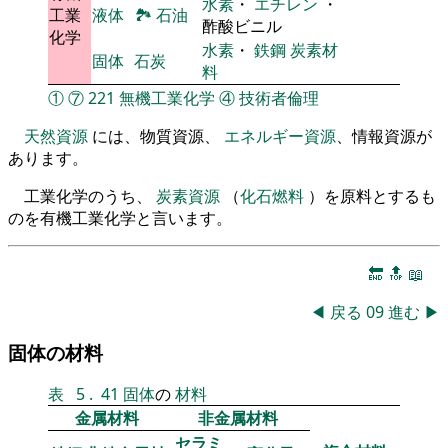
水素
・
エチレン
・
工業
液体
🏞
石油
酢酸ビニル
化学
水素
・
鉄鋼
炭素材
固体
石炭
料
①
⑦
221
無機工業化学
④
技術者倫理
天然資源
には、物質資源、
エネルギー資源
、情報資源が
あります。
工業化学のうち、
炭素資源
（
化石燃料
）を原料とするも
のを有機工業化学と言います。
🔚
🔝
📖
◀
戻る
09
進む
▶
固体の材料
表
5
.
41
固体
の
材料
金属材料
非金属材料
セラミ