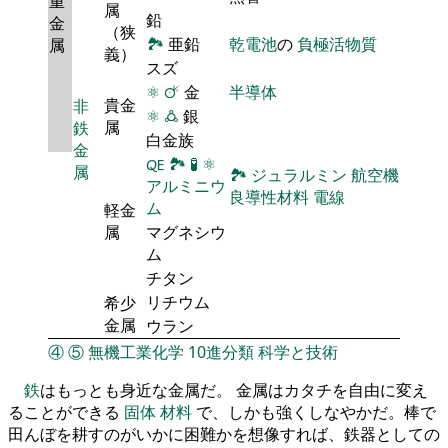
重
属
鉛
金
（狭
🏞
亜鉛
乾電池
の
負極活物質
属
義）
スズ
⚛
🜚
金
半導体
貴金
非
⚛
🜛
銀
属
鉄
白金族
金
🜀
🏞
🧪
⚛
属
🏞
ジュラルミン
航空機
アルミニウ
良導性材料
電線
ム
軽金
属
マグネシウ
ム
チタン
リチウム
希少
金属
ウラン
④
⑤
無機工業化学
10進分類
科学と技術
鉄
はもっとも身近な金属だ。 金属はカタチを自由に変え
ることができる
固体
材料
で、しかも強くしなやかだ。棒で
田んぼを耕すのがいかに困難かを想像すれば、鉄器としての