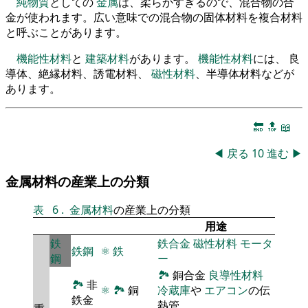
純物質
としての
金属
は、柔らかすぎるので、混合物の合
金が使われます。広い意味での混合物の固体材料を複合材料
と呼ぶことがあります。
機能性材料
と
建築材料
があります。
機能性材料
には、 良
導体、絶縁材料、誘電材料、
磁性材料
、半導体材料などが
あります。
🔚
🔝
📖
◀
戻る
10
進む
▶
金属材料の産業上の分類
表
6
.
金属材料
の産業上の分類
用途
鉄
鉄合金
磁性材料
モータ
鉄鋼
⚛
鉄
鋼
ー
🏞
銅合金
良導性材料
🏞
非
⚛
🏞
銅
冷蔵庫
や
エアコン
の伝
鉄金
熱管