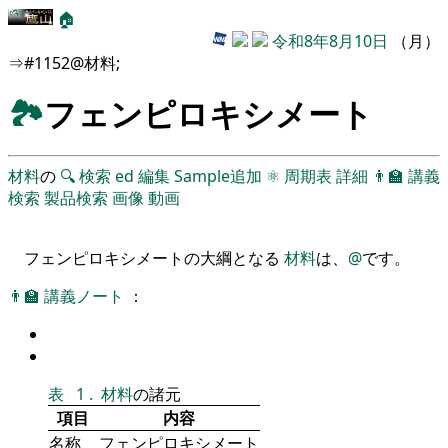
🏠
令和8年8月10日
（月）
⇒#1152@材料;
🏞
フェンピロキシメート
材料
の
🔍
検索
ed
編集
Sample追加
⚛
周期表
詳細
👨‍🏫
講義
検索
製品検索
画像
動画
フェンピロキシメートの大綱となる
材料
は、
@
です。
👨‍🏫
講義ノート
：
表
1
.
材料
の諸元
項目
内容
名称
フェンピロキシメート