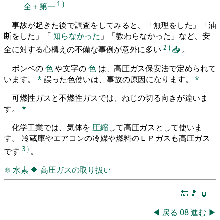
1
)
全＋第一
事故が起きた後で調査をしてみると、「無理をした」「油
断をした」「
知らなかった
」「教わらなかった」など、安
2
)
全に対する心構えの不備な事例が意外に多い
📥
。
ボンベの
色
や文字の
色
は、高圧ガス保安法で定められて
います。
*
誤った色使いは、事故の原因になります。
*
可燃性ガスと不燃性ガスでは、ねじの切る向きが違いま
す。
*
化学工業では、気体を
圧縮
して高圧ガスとして使いま
す。 冷蔵庫やエアコンの冷媒や燃料のＬＰガスも高圧ガス
3
)
です
。
⚛
水素
🔷
高圧ガスの取り扱い
🔚
🔝
📖
◀
戻る
08
進む
▶