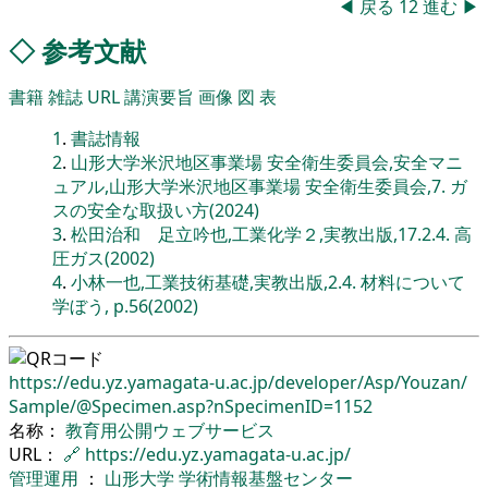
◀
戻る
12
進む
▶
◇
参考文献
書籍
雑誌
URL
講演要旨
画像
図
表
1
.
書誌情報
2
.
山形大学米沢地区事業場 安全衛生委員会,安全マニ
ュアル,山形大学米沢地区事業場 安全衛生委員会,7. ガ
スの安全な取扱い方(2024)
3
.
松田治和 足立吟也,工業化学２,実教出版,17.2.4. 高
圧ガス(2002)
4
.
小林一也,工業技術基礎,実教出版,2.4. 材料について
学ぼう, p.56(2002)
https://edu.yz.yamagata-u.ac.jp/
developer/
Asp/
Youzan/
Sample/
@Specimen.asp?nSpecimenID=1152
名称：
教育用公開ウェブサービス
URL：
🔗
https://edu.yz.yamagata-u.ac.jp/
管理運用
：
山形大学
学術情報基盤センター