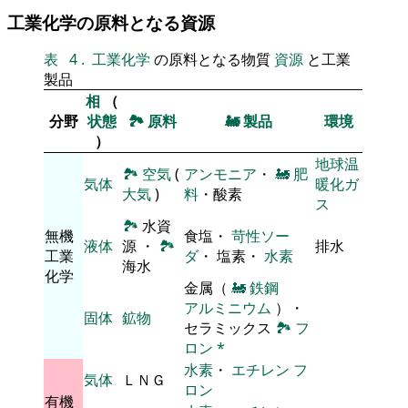
工業化学の原料となる資源
表
4
.
工業化学
の原料となる物質
資源
と工業
製品
相
（
分野
状態
🏞
原料
🚂
製品
環境
）
地球温
🏞
空気
(
アンモニア
・
🚂
肥
気体
暖化ガ
大気
)
料
・酸素
ス
🏞
水資
無機
食塩・
苛性ソー
液体
源 ・
🏞
排水
工業
ダ
・ 塩素・
水素
海水
化学
金属（
🚂
鉄鋼
アルミニウム
）・
固体
鉱物
セラミックス
🏞
フ
ロン
*
水素
・
エチレン
フ
気体
ＬＮＧ
ロン
有機