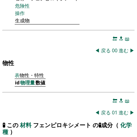
危険性
操作
生成物
🔚
🔝
📖
◀
戻る
00
進む
▶
物性
表
物性・特性
id
物理量
数値
🔚
🔝
📖
◀
戻る
01
進む
▶
🧪 この
材料
フェンピロキシメート の🧪成分（
化学
種
）