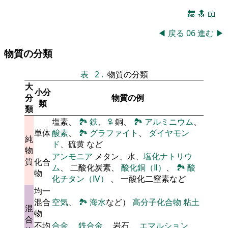
🔚
🔝
📖
◀
戻る
06
進む
▶
物質の分類
表
2
.
物質の分類
大
小分
分
物質の例
類
類
塩素、
🏞
鉄
、
🜠
銅、
🏞
アルミニウム
、
単体
酸素
、
🏞
グラファイト
、
ダイヤモン
純
ド
、硫黄 など
物
アンモニア
メタン、水、
塩化ナトリウ
質
化合
ム
、 二酸化炭素、
酸化銅（Ⅱ）
、
🏞
酸
物
化チタン（Ⅳ）
、 一酸化二窒素など
均一
混合
空気
、
🏞
海水
など）
高分子化合物
粘土
混
物
合
不均
合金
、
鉄合金
、 岩石、
エマルション