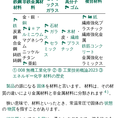
複合材料
鉄鋼
非鉄金属材
高分子
ックス
材料
料
🏞
ゴム
ガラス
金・銀 ・
🏞
🚂
紙
🏞
銅
繊維強化プ
鉄
🏞
石材
🏞
🧪
⚛
ア
ラスチック
炭素
🏞
ガラ
🏞
木材
・
ルミニウム
繊維強化金
鋼
ス
皮・
繊維
マグネシウ
属
合金
🏞
セラ
🏞
プラス
ム
鉄筋コンク
鋼
ミック
チック
ニッケル
リート
鋳鉄
ス
チタン
金属強化セ
鋳鋼
🏞
亜鉛
ラミックス
①
008
無機工業化学
②
⑧
工業技術概論2023
③
エネルギー化学
材料の歴史
製品
の源になる
固体
を材料と言います。 材料は、その材
4
)
質の違いにより金属材料と非金属材料に分類されます
。
狭い意味で、材料といったとき、常温常圧で固体の
状態
の
物質
を指すことがあります。