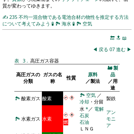
質が変わってゆきます。
✍
235
不均一混合物である電池合材の物性を推定する方法
について考えてみよう
🧪
🏞
海水
🧪
🏞
空気
🔚
🔝
📖
◀
戻る
07
進む
▶
表
3
.
高圧ガス容器
🚂
製
高圧ガスの
ガスの名
原料
品
性質
分類
称
／製法
／用
途
🏞
空気
／
🏞
酸素ガス
酸素
製鉄
冷却
・分留
水
*
／
電解
アン
石炭
🏞
水素ガス
水素
モニ
燃
石油
ア
ＬＮＧ