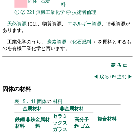
固体
石炭
料
①
⑦
221
無機工業化学
④
技術者倫理
天然資源
には、物質資源、
エネルギー資源
、情報資源が
あります。
工業化学のうち、
炭素資源
（
化石燃料
）を原料とするも
のを有機工業化学と言います。
🔚
🔝
📖
◀
戻る
09
進む
▶
固体の材料
表
5
.
41
固体
の
材料
金属材料
非金属材料
セラミ
複合材料
鉄鋼
非鉄金属材
高分子
ックス
材料
料
🏞
ゴム
ガラス