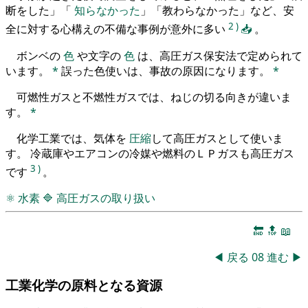
断をした」「
知らなかった
」「教わらなかった」など、安
2
)
全に対する心構えの不備な事例が意外に多い
📥
。
ボンベの
色
や文字の
色
は、高圧ガス保安法で定められて
います。
*
誤った色使いは、事故の原因になります。
*
可燃性ガスと不燃性ガスでは、ねじの切る向きが違いま
す。
*
化学工業では、気体を
圧縮
して高圧ガスとして使いま
す。 冷蔵庫やエアコンの冷媒や燃料のＬＰガスも高圧ガス
3
)
です
。
⚛
水素
🔷
高圧ガスの取り扱い
🔚
🔝
📖
◀
戻る
08
進む
▶
工業化学の原料となる資源