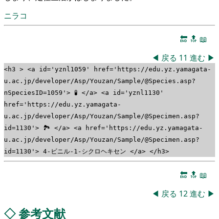
ニラコ
🔚
🔝
📖
◀
戻る
11
進む
▶
<h3 > <a id='yznl1059' href='https://edu.yz.yamagata-
u.ac.jp/developer/Asp/Youzan/Sample/@Species.asp?
nSpeciesID=1059'> 🧪 </a> <a id='yznl1130'
href='https://edu.yz.yamagata-
u.ac.jp/developer/Asp/Youzan/Sample/@Specimen.asp?
id=1130'> 🏞 </a> <a href='https://edu.yz.yamagata-
u.ac.jp/developer/Asp/Youzan/Sample/@Specimen.asp?
id=1130'> 4-ビニル-1-シクロヘキセン </a> </h3>
🔚
🔝
📖
◀
戻る
12
進む
▶
◇
参考文献