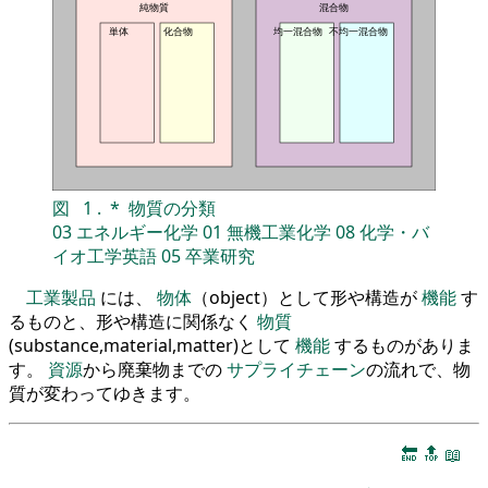
純物質
混合物
単体
化合物
均一混合物
不均一混合物
図
1
.
*
物質の分類
03
エネルギー化学
01
無機工業化学
08
化学・バ
イオ工学英語
05
卒業研究
工業製品
には、
物体
（object）として形や構造が
機能
す
るものと、形や構造に関係なく
物質
(substance,material,matter)として
機能
するものがありま
す。
資源
から廃棄物までの
サプライチェーン
の流れで、物
質が変わってゆきます。
🔚
🔝
📖