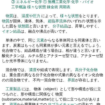
③
エネルギー化学
①
無機工業化学
化学・バイオ
工学概論
様々な状態
錬金術
周期表
物質
は、
温度や圧力
によって、
様々な状態
をとります。
物質
が固体、液体、気体、
超臨界流体
のいずれの 状態を示
した図を
状態図
と言います。
分子結晶
は、昇華しやすく、
イオン結晶
は、融点や沸点が高いです。
単体の中で、同じ
元素
からなる単体同士を同素体と言い
ます。炭素はもっとも同素体が多い元素と言えるでしょう。
化合物でも、結晶構造が違う場合は、相が違うと言います。
酸化チタンは、ルチル型とアナターゼ型では、アナターゼ型
しか光半導体になりません。
混合物では、
濃度
や組成で表現します。
高分子化合物
は、重合度の異なる分子化合物や式量の異なるイオン化合物
のの混合物です。 不均一混合物では、
界面
が存在します。
工業製品
には、 物体（object）として形や構造が役に立
つものと、形や構造に関係なく 物質
(substance,material,matter)として役に立つものがありま
す。
資源
から廃棄物までの
サプライチェーン
の流れで、物