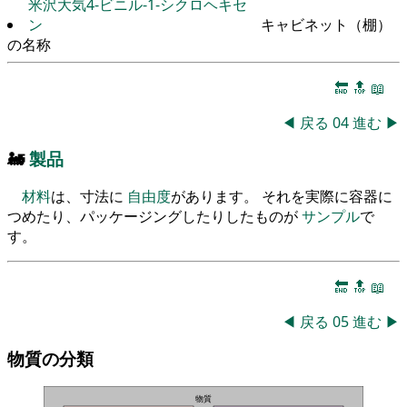
米沢大気4-ビニル-1-シクロヘキセ
ン
キャビネット（棚）
の名称
🔚
🔝
📖
◀
戻る
04
進む
▶
🚂
製品
材料
は、寸法に
自由度
があります。 それを実際に容器に
つめたり、パッケージングしたりしたものが
サンプル
で
す。
🔚
🔝
📖
◀
戻る
05
進む
▶
物質の分類
物質