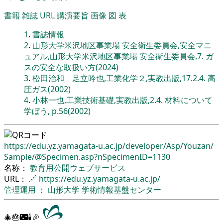
書籍
雑誌
URL
講演要旨
画像
図
表
1
.
書誌情報
2
.
山形大学米沢地区事業場 安全衛生委員会,安全マニ
ュアル,山形大学米沢地区事業場 安全衛生委員会,7. ガ
スの安全な取扱い方(2024)
3
.
松田治和 足立吟也,工業化学２,実教出版,17.2.4. 高
圧ガス(2002)
4
.
小林一也,工業技術基礎,実教出版,2.4. 材料について
学ぼう, p.56(2002)
https://edu.yz.yamagata-u.ac.jp/
developer/
Asp/
Youzan/
Sample/
@Specimen.asp?nSpecimenID=1130
名称：
教育用公開ウェブサービス
URL：
🔗
https://edu.yz.yamagata-u.ac.jp/
管理運用
：
山形大学
学術情報基盤センター
🎄🎂🌃🕯🎉