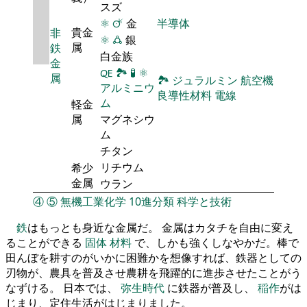
スズ
⚛
🜚
金
半導体
貴金
非
⚛
🜛
銀
属
鉄
白金族
金
🜀
🏞
🧪
⚛
属
🏞
ジュラルミン
航空機
アルミニウ
良導性材料
電線
ム
軽金
属
マグネシウ
ム
チタン
リチウム
希少
金属
ウラン
④
⑤
無機工業化学
10進分類
科学と技術
鉄
はもっとも身近な金属だ。 金属はカタチを自由に変え
ることができる
固体
材料
で、しかも強くしなやかだ。棒で
田んぼを耕すのがいかに困難かを想像すれば、鉄器としての
刃物が、農具を普及させ農耕を飛躍的に進歩させたことがう
なずける。 日本では、
弥生時代
に鉄器が普及し、
稲作
がは
じまり、定住生活がはじまりました。