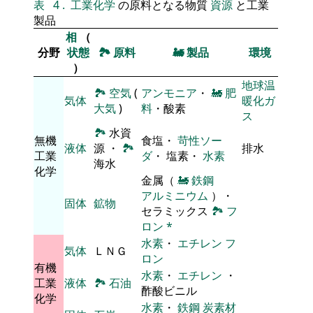
表
4
.
工業化学
の原料となる物質
資源
と工業
製品
相
（
分野
状態
🏞
原料
🚂
製品
環境
）
地球温
🏞
空気
(
アンモニア
・
🚂
肥
気体
暖化ガ
大気
)
料
・酸素
ス
🏞
水資
無機
食塩・
苛性ソー
液体
源 ・
🏞
排水
工業
ダ
・ 塩素・
水素
海水
化学
金属（
🚂
鉄鋼
アルミニウム
）・
固体
鉱物
セラミックス
🏞
フ
ロン
*
水素
・
エチレン
フ
気体
ＬＮＧ
ロン
有機
水素
・
エチレン
・
工業
液体
🏞
石油
酢酸ビニル
化学
水素
・
鉄鋼
炭素材