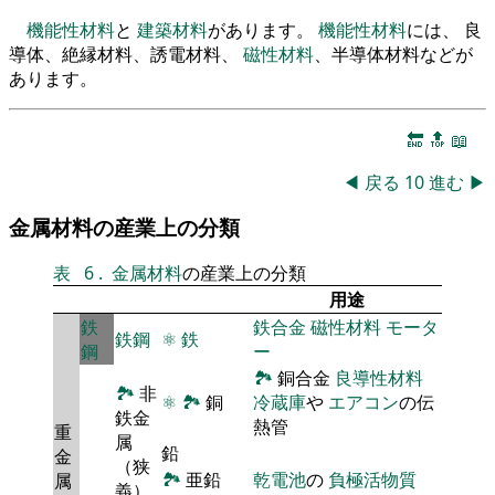
機能性材料
と
建築材料
があります。
機能性材料
には、 良
導体、絶縁材料、誘電材料、
磁性材料
、半導体材料などが
あります。
🔚
🔝
📖
◀
戻る
10
進む
▶
金属材料の産業上の分類
表
6
.
金属材料
の産業上の分類
用途
鉄
鉄合金
磁性材料
モータ
鉄鋼
⚛
鉄
鋼
ー
🏞
銅合金
良導性材料
🏞
非
⚛
🏞
銅
冷蔵庫
や
エアコン
の伝
鉄金
熱管
重
属
鉛
金
（狭
🏞
亜鉛
乾電池
の
負極活物質
属
義）