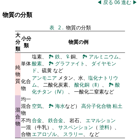
◀
戻る
06
進む
▶
物質の分類
表
2
.
物質の分類
大
小分
分
物質の例
類
類
塩素、
🏞
鉄
、
🜠
銅、
🏞
アルミニウム
、
単体
酸素
、
🏞
グラファイト
、
ダイヤモン
純
ド
、硫黄 など
物
アンモニア
メタン、水、
塩化ナトリウ
質
化合
ム
、 二酸化炭素、
酸化銅（Ⅱ）
、
🏞
酸
物
化チタン（Ⅳ）
、 一酸化二窒素など
均一
混合
空気
、
🏞
海水
など）
高分子化合物
粘土
混
物
合
不均
合金
、
鉄合金
、 岩石、
エマルション
物
一混
（牛乳）、
サスペンション
（
塗料
）、
合物
エアロゾル
、
スラリー
、 など