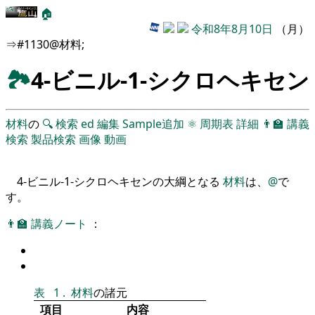
🏠
令和8年8月10日
（月）
⇒#1130@材料;
🏞
4-ビニル-1-シクロヘキセン
材料
の
🔍
検索
ed
編集
Sample追加
⚛
周期表
詳細
👨‍🏫
講義
検索
製品検索
画像
動画
4-ビニル-1-シクロヘキセンの大綱となる
材料
は、
@
で
す。
👨‍🏫
講義ノート
：
表
1
.
材料
の諸元
項目
内容