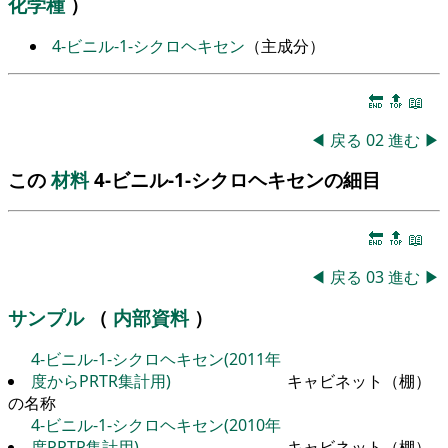
化学種
）
4-ビニル-1-シクロヘキセン
（主成分）
🔚
🔝
📖
◀
戻る
02
進む
▶
この
材料
4-ビニル-1-シクロヘキセンの細目
🔚
🔝
📖
◀
戻る
03
進む
▶
サンプル
（
内部資料
）
4-ビニル-1-シクロヘキセン(2011年
度からPRTR集計用)
キャビネット（棚）
の名称
4-ビニル-1-シクロヘキセン(2010年
度PRTR集計用)
キャビネット（棚）