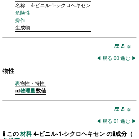
名称
4-ビニル-1-シクロヘキセン
危険性
操作
生成物
🔚
🔝
📖
◀
戻る
00
進む
▶
物性
表
物性・特性
id
物理量
数値
🔚
🔝
📖
◀
戻る
01
進む
▶
🧪 この
材料
4-ビニル-1-シクロヘキセン の🧪成分（