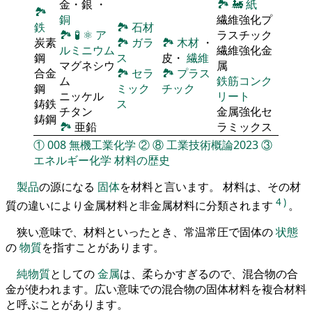
金・銀 ・
🏞
🚂
紙
🏞
銅
繊維強化プ
鉄
🏞
石材
🏞
🧪
⚛
ア
ラスチック
炭素
🏞
ガラ
🏞
木材
・
ルミニウム
繊維強化金
鋼
ス
皮・
繊維
マグネシウ
属
合金
🏞
セラ
🏞
プラス
ム
鉄筋コンク
鋼
ミック
チック
ニッケル
リート
鋳鉄
ス
チタン
金属強化セ
鋳鋼
🏞
亜鉛
ラミックス
①
008
無機工業化学
②
⑧
工業技術概論2023
③
エネルギー化学
材料の歴史
製品
の源になる
固体
を材料と言います。 材料は、その材
4
)
質の違いにより金属材料と非金属材料に分類されます
。
狭い意味で、材料といったとき、常温常圧で固体の
状態
の
物質
を指すことがあります。
純物質
としての
金属
は、柔らかすぎるので、混合物の合
金が使われます。広い意味での混合物の固体材料を複合材料
と呼ぶことがあります。