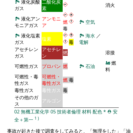
🏞
液化炭酸
二酸化炭
消火
ガス
素
🏞
液化アン
アンモニ
燃
🏞
空気
モニアガス
ア
毒
🏞
液化塩素
🏞
海水
／
塩素
ガス
毒
電解
アセチレン
アセチレ
燃
溶接
ガス
ン
🚂
燃
可燃性ガス
プロパン
燃
🏞
石油
料
可燃性・毒
可燃性・
燃
毒
性ガス
毒性ガス
毒性ガス
毒性ガス
毒
その他のガ
アルゴン
ス
02
無機工業化学
05
技術者倫理
材料
配色
*
⛑️
安
1
)
全＋第一
事故が起きた後で調査をしてみると、「無理をした」「油