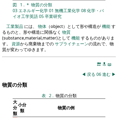
図
1
.
*
物質の分類
03
エネルギー化学
01
無機工業化学
08
化学・バ
イオ工学英語
05
卒業研究
工業製品
には、
物体
（object）として形や構造が
機能
す
るものと、形や構造に関係なく
物質
(substance,material,matter)として
機能
するものがありま
す。
資源
から廃棄物までの
サプライチェーン
の流れで、物
質が変わってゆきます。
🔚
🔝
📖
◀
戻る
06
進む
▶
物質の分類
表
2
.
物質の分類
大
小分
分
物質の例
類
類