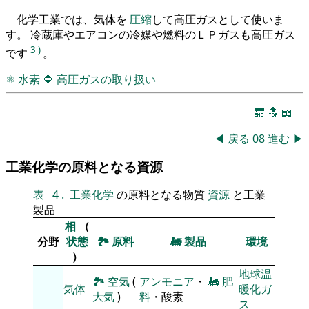
化学工業では、気体を
圧縮
して高圧ガスとして使いま
す。 冷蔵庫やエアコンの冷媒や燃料のＬＰガスも高圧ガス
3
)
です
。
⚛
水素
🔷
高圧ガスの取り扱い
🔚
🔝
📖
◀
戻る
08
進む
▶
工業化学の原料となる資源
表
4
.
工業化学
の原料となる物質
資源
と工業
製品
相
（
分野
状態
🏞
原料
🚂
製品
環境
）
地球温
🏞
空気
(
アンモニア
・
🚂
肥
気体
暖化ガ
大気
)
料
・酸素
ス