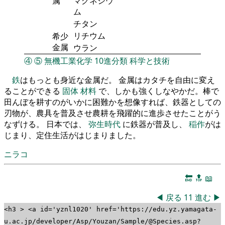
属
マグネシウ
ム
チタン
リチウム
希少
金属
ウラン
④
⑤
無機工業化学
10進分類
科学と技術
鉄
はもっとも身近な金属だ。 金属はカタチを自由に変え
ることができる
固体
材料
で、しかも強くしなやかだ。棒で
田んぼを耕すのがいかに困難かを想像すれば、鉄器としての
刃物が、農具を普及させ農耕を飛躍的に進歩させたことがう
なずける。 日本では、
弥生時代
に鉄器が普及し、
稲作
がは
じまり、定住生活がはじまりました。
ニラコ
🔚
🔝
📖
◀
戻る
11
進む
▶
<h3 > <a id='yznl1020' href='https://edu.yz.yamagata-
u.ac.jp/developer/Asp/Youzan/Sample/@Species.asp?