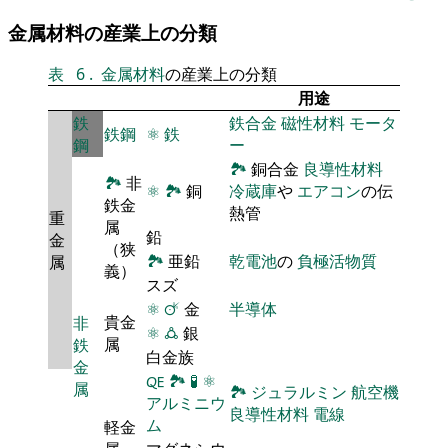
金属材料の産業上の分類
表
6
.
金属材料
の産業上の分類
用途
鉄
鉄合金
磁性材料
モータ
鉄鋼
⚛
鉄
鋼
ー
🏞
銅合金
良導性材料
🏞
非
⚛
🏞
銅
冷蔵庫
や
エアコン
の伝
鉄金
熱管
重
属
鉛
金
（狭
🏞
亜鉛
乾電池
の
負極活物質
属
義）
スズ
⚛
🜚
金
半導体
貴金
非
⚛
🜛
銀
属
鉄
白金族
金
🜀
🏞
🧪
⚛
属
🏞
ジュラルミン
航空機
アルミニウ
良導性材料
電線
ム
軽金