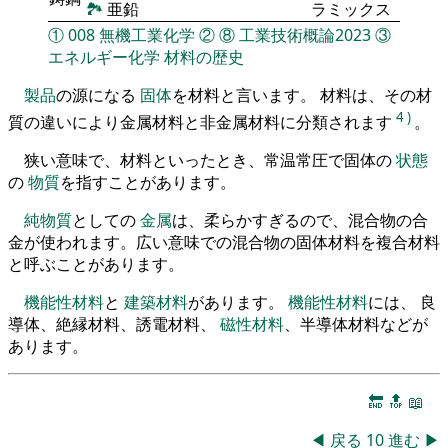
🏞
亜鉛
ラミックス
①
008
無機工業化学
②
⑧
工業技術概論2023
③
エネルギー化学
材料の歴史
製品
の源になる
固体
を材料と言います。 材料は、その材
4
)
質の違いにより金属材料と非金属材料に分類されます
。
狭い意味で、材料といったとき、常温常圧で固体の
状態
の
物質
を指すことがあります。
純物質
としての
金属
は、柔らかすぎるので、混合物の合
金が使われます。広い意味での混合物の固体材料を複合材料
と呼ぶことがあります。
機能性材料
と
建築材料
があります。
機能性材料
には、 良
導体、絶縁材料、誘電材料、
磁性材料
、半導体材料などが
あります。
🔚
🔝
📖
◀
戻る
10
進む
▶