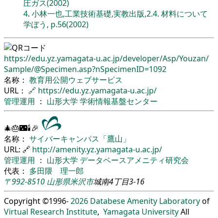
圧ガス(2002)
4
.
小林一也,工業技術基礎,実教出版,2.4. 材料について
学ぼう, p.56(2002)
https://edu.yz.yamagata-u.ac.jp/
developer/
Asp/
Youzan/
Sample/
@Specimen.asp?nSpecimenID=1092
名称：
教育用公開ウェブサービス
URL：
🔗
https://edu.yz.yamagata-u.ac.jp/
管理運用
：
山形大学
学術情報基盤センター
🎄🎂🌃🕯🎉
名称：
サイバーキャンパス「鷹山」
URL: 🔗
http://amenity.yz.yamagata-u.ac.jp/
管理運用
：
山形大学
データベースアメニティ研究会
代表：
多田隈 理一郎
〒992-8510
山形県
米沢市
城南4丁目3-16
Copyright ©1996-
2026
Databese Amenity Laboratory
of
Virtual Research Institute
,
Yamagata University
All