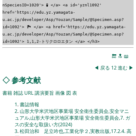
nSpeciesID=1020'> 🧪 </a> <a id='yznl1092'
href='https://edu.yz.yamagata-
u.ac.jp/developer/Asp/Youzan/Sample/@Specimen.asp?
id=1092'> 🏞 </a> <a href='https://edu.yz.yamagata-
u.ac.jp/developer/Asp/Youzan/Sample/@Specimen.asp?
id=1092'> 1,1,2-トリクロロエタン </a> </h3>
🔚
🔝
📖
◀
戻る
12
進む
▶
◇
参考文献
書籍
雑誌
URL
講演要旨
画像
図
表
1
.
書誌情報
2
.
山形大学米沢地区事業場 安全衛生委員会,安全マニ
ュアル,山形大学米沢地区事業場 安全衛生委員会,7. ガ
スの安全な取扱い方(2024)
3
.
松田治和 足立吟也,工業化学２,実教出版,17.2.4. 高