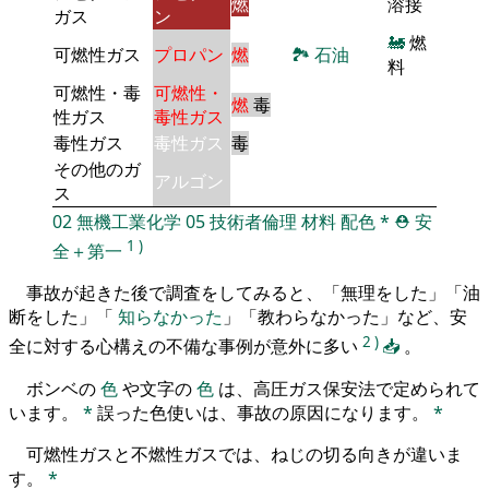
燃
溶接
ガス
ン
🚂
燃
可燃性ガス
プロパン
燃
🏞
石油
料
可燃性・毒
可燃性・
燃
毒
性ガス
毒性ガス
毒性ガス
毒性ガス
毒
その他のガ
アルゴン
ス
02
無機工業化学
05
技術者倫理
材料
配色
*
⛑️
安
1
)
全＋第一
事故が起きた後で調査をしてみると、「無理をした」「油
断をした」「
知らなかった
」「教わらなかった」など、安
2
)
全に対する心構えの不備な事例が意外に多い
📥
。
ボンベの
色
や文字の
色
は、高圧ガス保安法で定められて
います。
*
誤った色使いは、事故の原因になります。
*
可燃性ガスと不燃性ガスでは、ねじの切る向きが違いま
す。
*