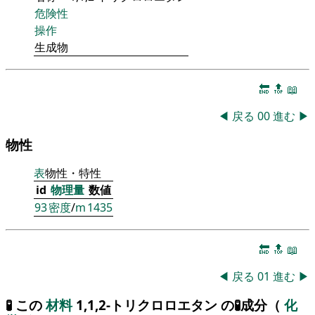
危険性
操作
生成物
🔚
🔝
📖
◀
戻る
00
進む
▶
物性
表
物性・特性
id
物理量
数値
93
密度
/
m
1435
🔚
🔝
📖
◀
戻る
01
進む
▶
🧪 この
材料
1,1,2-トリクロロエタン の🧪成分（
化