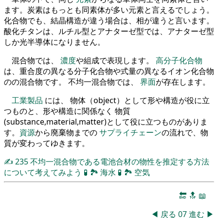
ます。炭素はもっとも同素体が多い元素と言えるでしょう。
化合物でも、結晶構造が違う場合は、相が違うと言います。
酸化チタンは、ルチル型とアナターゼ型では、アナターゼ型
しか光半導体になりません。
混合物では、
濃度
や組成で表現します。
高分子化合物
は、重合度の異なる分子化合物や式量の異なるイオン化合物
のの混合物です。 不均一混合物では、
界面
が存在します。
工業製品
には、 物体（object）として形や構造が役に立
つものと、形や構造に関係なく 物質
(substance,material,matter)として役に立つものがありま
す。
資源
から廃棄物までの
サプライチェーン
の流れで、物
質が変わってゆきます。
✍
235
不均一混合物である電池合材の物性を推定する方法
について考えてみよう
🧪
🏞
海水
🧪
🏞
空気
🔚
🔝
📖
◀
戻る
07
進む
▶