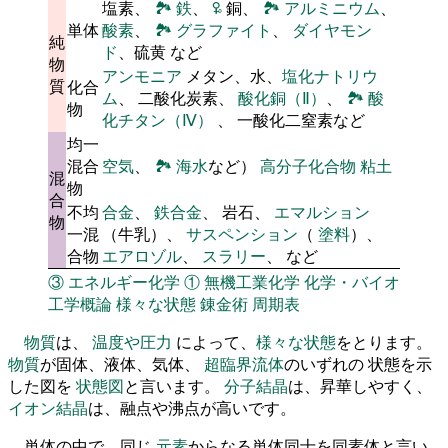
塩素、
🏞
鉄
、
🜠
銅、
🏞
アルミニウム
、
単体
酸素
、
🏞
グラファイト
、
ダイヤモン
純
ド
、硫黄 など
物
アンモニア
メタン、水、
塩化ナトリウ
質
化合
ム
、 二酸化炭素、
酸化銅（Ⅱ）
、
🏞
酸
物
化チタン（Ⅳ）
、 一酸化二窒素など
均一
混合
空気
、
🏞
海水
など）
高分子化合物
粘土
混
物
合
不均
合金
、
鉄合金
、 岩石、
エマルション
物
一混
（牛乳）、
サスペンション
（
塗料
）、
合物
エアロゾル
、
スラリー
、 など
③
エネルギー化学
①
無機工業化学
化学・バイオ
工学概論
様々な状態
錬金術
周期表
物質
は、
温度や圧力
によって、
様々な状態
をとります。
物質
が固体、液体、気体、
超臨界流体
のいずれの 状態を示
した図を
状態図
と言います。
分子結晶
は、昇華しやすく、
イオン結晶
は、融点や沸点が高いです。
単体の中で、同じ
元素
からなる単体同士を同素体と言い