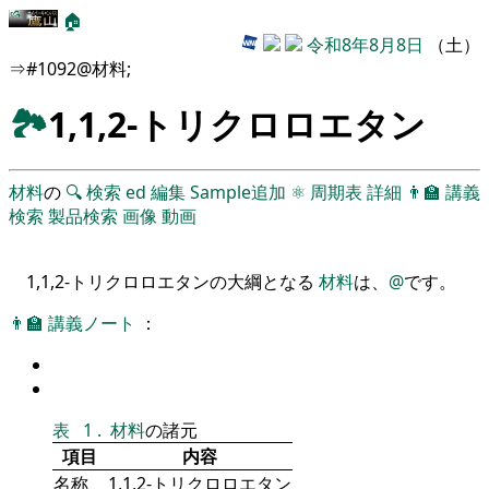
🏠
令和8年8月8日
（土）
⇒#1092@材料;
🏞
1,1,2-トリクロロエタン
材料
の
🔍
検索
ed
編集
Sample追加
⚛
周期表
詳細
👨‍🏫
講義
検索
製品検索
画像
動画
1,1,2-トリクロロエタンの大綱となる
材料
は、
@
です。
👨‍🏫
講義ノート
：
表
1
.
材料
の諸元
項目
内容
名称
1,1,2-トリクロロエタン