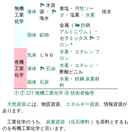
🏞
水資
無機
食塩・
苛性ソー
液体
源 ・
🏞
排水
工業
ダ
・ 塩素・
水素
海水
化学
金属（
🚂
鉄鋼
アルミニウム
）・
固体
鉱物
セラミックス
🏞
フ
ロン
*
水素
・
エチレン
フ
気体
ＬＮＧ
ロン
有機
水素
・
エチレン
・
工業
液体
🏞
石油
酢酸ビニル
化学
水素
・
鉄鋼
炭素材
固体
石炭
料
①
⑦
221
無機工業化学
④
技術者倫理
天然資源
には、物質資源、
エネルギー資源
、情報資源が
あります。
工業化学のうち、
炭素資源
（
化石燃料
）を原料とするも
のを有機工業化学と言います。