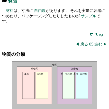
🚂
製品
材料
は、寸法に
自由度
があります。 それを実際に容器に
つめたり、パッケージングしたりしたものが
サンプル
で
す。
🔚
🔝
📖
◀
戻る
05
進む
▶
物質の分類
物質
純物質
混合物
単体
化合物
均一混合物
不均一混合物