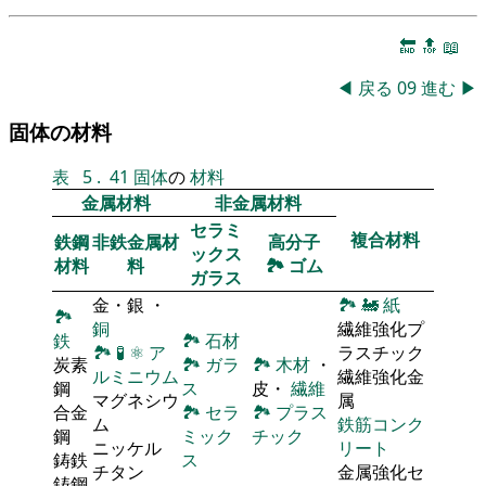
🔚
🔝
📖
◀
戻る
09
進む
▶
固体の材料
表
5
.
41
固体
の
材料
金属材料
非金属材料
セラミ
複合材料
鉄鋼
非鉄金属材
高分子
ックス
材料
料
🏞
ゴム
ガラス
金・銀 ・
🏞
🚂
紙
🏞
銅
繊維強化プ
鉄
🏞
石材
🏞
🧪
⚛
ア
ラスチック
炭素
🏞
ガラ
🏞
木材
・
ルミニウム
繊維強化金
鋼
ス
皮・
繊維
マグネシウ
属
合金
🏞
セラ
🏞
プラス
ム
鉄筋コンク
鋼
ミック
チック
ニッケル
リート
鋳鉄
ス
チタン
金属強化セ
鋳鋼