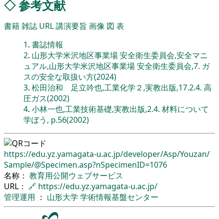
◇
参考文献
書籍
雑誌
URL
講演要旨
画像
図
表
1
.
書誌情報
2
.
山形大学米沢地区事業場 安全衛生委員会,安全マニ
ュアル,山形大学米沢地区事業場 安全衛生委員会,7. ガ
スの安全な取扱い方(2024)
3
.
松田治和 足立吟也,工業化学２,実教出版,17.2.4. 高
圧ガス(2002)
4
.
小林一也,工業技術基礎,実教出版,2.4. 材料について
学ぼう, p.56(2002)
https://edu.yz.yamagata-u.ac.jp/
developer/
Asp/
Youzan/
Sample/
@Specimen.asp?nSpecimenID=1076
名称：
教育用公開ウェブサービス
URL：
🔗
https://edu.yz.yamagata-u.ac.jp/
管理運用
：
山形大学
学術情報基盤センター