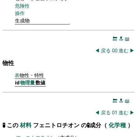
危険性
操作
生成物
🔚
🔝
📖
◀
戻る
00
進む
▶
物性
表
物性・特性
id
物理量
数値
🔚
🔝
📖
◀
戻る
01
進む
▶
🧪 この
材料
フェニトロチオン の🧪成分（
化学種
）