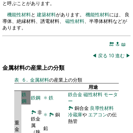
と呼ぶことがあります。
機能性材料
と
建築材料
があります。
機能性材料
には、 良
導体、絶縁材料、誘電材料、
磁性材料
、半導体材料などが
あります。
🔚
🔝
📖
◀
戻る
10
進む
▶
金属材料の産業上の分類
表
6
.
金属材料
の産業上の分類
用途
鉄
鉄合金
磁性材料
モータ
鉄鋼
⚛
鉄
鋼
ー
🏞
銅合金
良導性材料
🏞
非
⚛
🏞
銅
冷蔵庫
や
エアコン
の伝
鉄金
熱管
重
属
鉛
金
（狭