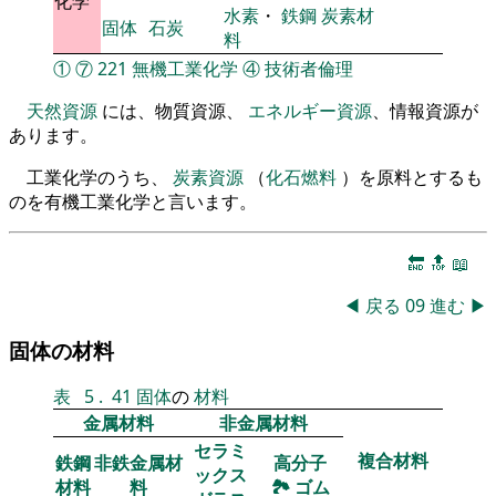
化学
水素
・
鉄鋼
炭素材
固体
石炭
料
①
⑦
221
無機工業化学
④
技術者倫理
天然資源
には、物質資源、
エネルギー資源
、情報資源が
あります。
工業化学のうち、
炭素資源
（
化石燃料
）を原料とするも
のを有機工業化学と言います。
🔚
🔝
📖
◀
戻る
09
進む
▶
固体の材料
表
5
.
41
固体
の
材料
金属材料
非金属材料
セラミ
複合材料
鉄鋼
非鉄金属材
高分子
ックス
材料
料
🏞
ゴム