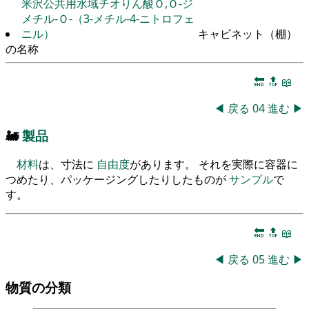
米沢公共用水域チオりん酸Ｏ,Ｏ-ジ
メチル-Ｏ-（3-メチル-4-ニトロフェ
ニル）
キャビネット（棚）
の名称
🔚
🔝
📖
◀
戻る
04
進む
▶
🚂
製品
材料
は、寸法に
自由度
があります。 それを実際に容器に
つめたり、パッケージングしたりしたものが
サンプル
で
す。
🔚
🔝
📖
◀
戻る
05
進む
▶
物質の分類