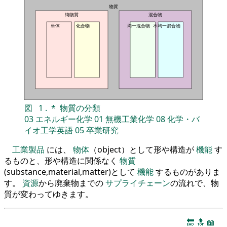
物質
純物質
混合物
単体
化合物
均一混合物
不均一混合物
図
1
.
*
物質の分類
03
エネルギー化学
01
無機工業化学
08
化学・バ
イオ工学英語
05
卒業研究
工業製品
には、
物体
（object）として形や構造が
機能
す
るものと、形や構造に関係なく
物質
(substance,material,matter)として
機能
するものがありま
す。
資源
から廃棄物までの
サプライチェーン
の流れで、物
質が変わってゆきます。
🔚
🔝
📖