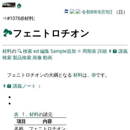
🏠
令和8年8月9日
（日）
⇒#1076@材料;
🏞
フェニトロチオン
材料
の
🔍
検索
ed
編集
Sample追加
⚛
周期表
詳細
👨‍🏫
講義
検索
製品検索
画像
動画
フェニトロチオンの大綱となる
材料
は、
@
です。
👨‍🏫
講義ノート
：
表
1
.
材料
の諸元
項目
内容
名称
フェニトロチオン