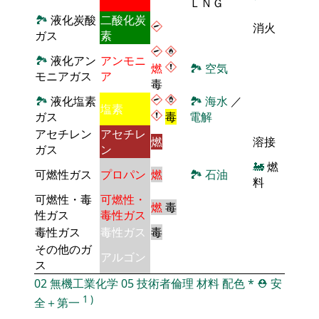
ＬＮＧ
🏞
液化炭酸
二酸化炭
消火
ガス
素
🏞
液化アン
アンモニ
燃
🏞
空気
モニアガス
ア
毒
🏞
液化塩素
🏞
海水
／
塩素
ガス
毒
電解
アセチレン
アセチレ
燃
溶接
ガス
ン
🚂
燃
可燃性ガス
プロパン
燃
🏞
石油
料
可燃性・毒
可燃性・
燃
毒
性ガス
毒性ガス
毒性ガス
毒性ガス
毒
その他のガ
アルゴン
ス
02
無機工業化学
05
技術者倫理
材料
配色
*
⛑️
安
1
)
全＋第一