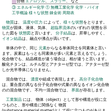
合物
エアロゾル
、
スラリー
、 など
③
エネルギー化学
①
無機工業化学
化学・バイオ
工学概論
様々な状態
錬金術
周期表
物質
は、
温度や圧力
によって、
様々な状態
をとります。
物質
が固体、液体、気体、
超臨界流体
のいずれの 状態を示
した図を
状態図
と言います。
分子結晶
は、昇華しやすく、
イオン結晶
は、融点や沸点が高いです。
単体の中で、同じ
元素
からなる単体同士を同素体と言い
ます。炭素はもっとも同素体が多い元素と言えるでしょう。
化合物でも、結晶構造が違う場合は、相が違うと言います。
酸化チタンは、ルチル型とアナターゼ型では、アナターゼ型
しか光半導体になりません。
混合物では、
濃度
や組成で表現します。
高分子化合物
は、重合度の異なる分子化合物や式量の異なるイオン化合物
のの混合物です。 不均一混合物では、
界面
が存在します。
工業製品
には、 物体（object）として形や構造が役に立
つものと、形や構造に関係なく 物質
(substance,material,matter)として役に立つものがありま