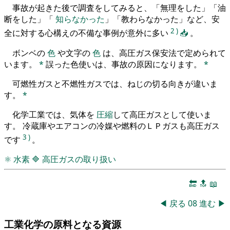
事故が起きた後で調査をしてみると、「無理をした」「油
断をした」「
知らなかった
」「教わらなかった」など、安
2
)
全に対する心構えの不備な事例が意外に多い
📥
。
ボンベの
色
や文字の
色
は、高圧ガス保安法で定められて
います。
*
誤った色使いは、事故の原因になります。
*
可燃性ガスと不燃性ガスでは、ねじの切る向きが違いま
す。
*
化学工業では、気体を
圧縮
して高圧ガスとして使いま
す。 冷蔵庫やエアコンの冷媒や燃料のＬＰガスも高圧ガス
3
)
です
。
⚛
水素
🔷
高圧ガスの取り扱い
🔚
🔝
📖
◀
戻る
08
進む
▶
工業化学の原料となる資源