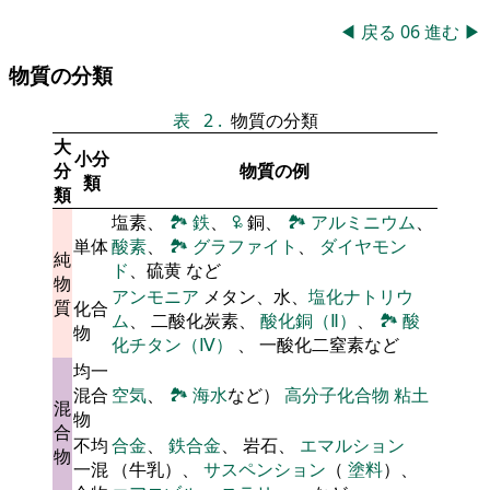
◀
戻る
06
進む
▶
物質の分類
表
2
.
物質の分類
大
小分
分
物質の例
類
類
塩素、
🏞
鉄
、
🜠
銅、
🏞
アルミニウム
、
単体
酸素
、
🏞
グラファイト
、
ダイヤモン
純
ド
、硫黄 など
物
アンモニア
メタン、水、
塩化ナトリウ
質
化合
ム
、 二酸化炭素、
酸化銅（Ⅱ）
、
🏞
酸
物
化チタン（Ⅳ）
、 一酸化二窒素など
均一
混合
空気
、
🏞
海水
など）
高分子化合物
粘土
混
物
合
不均
合金
、
鉄合金
、 岩石、
エマルション
物
一混
（牛乳）、
サスペンション
（
塗料
）、