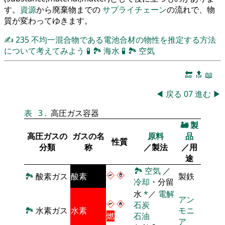
す。
資源
から廃棄物までの
サプライチェーン
の流れで、物
質が変わってゆきます。
✍
235
不均一混合物である電池合材の物性を推定する方法
について考えてみよう
🧪
🏞
海水
🧪
🏞
空気
🔚
🔝
📖
◀
戻る
07
進む
▶
表
3
.
高圧ガス容器
🚂
製
高圧ガスの
ガスの名
原料
品
性質
分類
称
／製法
／用
途
🏞
空気
／
🏞
酸素ガス
酸素
製鉄
冷却
・分留
水
*
／
電解
アン
石炭
🏞
水素ガス
水素
モニ
燃
石油
ア