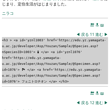
じまり、定住生活がはじまりました。
ニラコ
🔚
🔝
📖
◀
戻る
11
進む
▶
<h3 > <a id='yznl1003' href='https://edu.yz.yamagata-
u.ac.jp/developer/Asp/Youzan/Sample/@Species.asp?
nSpeciesID=1003'> 🧪 </a> <a id='yznl1076'
href='https://edu.yz.yamagata-
u.ac.jp/developer/Asp/Youzan/Sample/@Specimen.asp?
id=1076'> 🏞 </a> <a href='https://edu.yz.yamagata-
u.ac.jp/developer/Asp/Youzan/Sample/@Specimen.asp?
id=1076'> フェニトロチオン </a> </h3>
🔚
🔝
📖
◀
戻る
12
進む
▶