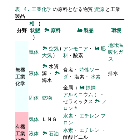
表
4
.
工業化学
の原料となる物質
資源
と工業
製品
相
（
分野
状態
🏞
原料
🚂
製品
環境
）
地球温
🏞
空気
(
アンモニア
・
🚂
肥
気体
暖化ガ
大気
)
料
・酸素
ス
🏞
水資
無機
食塩・
苛性ソー
液体
源 ・
🏞
排水
工業
ダ
・ 塩素・
水素
海水
化学
金属（
🚂
鉄鋼
アルミニウム
）・
固体
鉱物
セラミックス
🏞
フ
ロン
*
水素
・
エチレン
フ
気体
ＬＮＧ
ロン
有機
水素
・
エチレン
・
工業
液体
🏞
石油
酢酸ビニル