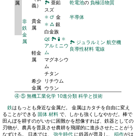
🏞
亜鉛
乾電池
の
負極活物質
属
義）
スズ
⚛
🜚
金
半導体
貴金
非
⚛
🜛
銀
属
鉄
白金族
金
🜀
🏞
🧪
⚛
属
🏞
ジュラルミン
航空機
アルミニウ
良導性材料
電線
ム
軽金
属
マグネシウ
ム
チタン
リチウム
希少
金属
ウラン
④
⑤
無機工業化学
10進分類
科学と技術
鉄
はもっとも身近な金属だ。 金属はカタチを自由に変え
ることができる
固体
材料
で、しかも強くしなやかだ。棒で
田んぼを耕すのがいかに困難かを想像すれば、鉄器としての
刃物が、農具を普及させ農耕を飛躍的に進歩させたことがう
なずける。 日本では、
弥生時代
に鉄器が普及し、
稲作
がは