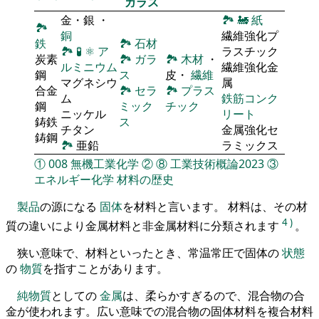
ガラス
金・銀 ・
🏞
🚂
紙
🏞
銅
繊維強化プ
鉄
🏞
石材
🏞
🧪
⚛
ア
ラスチック
炭素
🏞
ガラ
🏞
木材
・
ルミニウム
繊維強化金
鋼
ス
皮・
繊維
マグネシウ
属
合金
🏞
セラ
🏞
プラス
ム
鉄筋コンク
鋼
ミック
チック
ニッケル
リート
鋳鉄
ス
チタン
金属強化セ
鋳鋼
🏞
亜鉛
ラミックス
①
008
無機工業化学
②
⑧
工業技術概論2023
③
エネルギー化学
材料の歴史
製品
の源になる
固体
を材料と言います。 材料は、その材
4
)
質の違いにより金属材料と非金属材料に分類されます
。
狭い意味で、材料といったとき、常温常圧で固体の
状態
の
物質
を指すことがあります。
純物質
としての
金属
は、柔らかすぎるので、混合物の合
金が使われます。広い意味での混合物の固体材料を複合材料