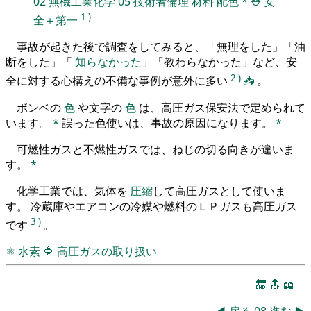
02
無機工業化学
05
技術者倫理
材料
配色
*
⛑️
安
1
)
全＋第一
事故が起きた後で調査をしてみると、「無理をした」「油
断をした」「
知らなかった
」「教わらなかった」など、安
2
)
全に対する心構えの不備な事例が意外に多い
📥
。
ボンベの
色
や文字の
色
は、高圧ガス保安法で定められて
います。
*
誤った色使いは、事故の原因になります。
*
可燃性ガスと不燃性ガスでは、ねじの切る向きが違いま
す。
*
化学工業では、気体を
圧縮
して高圧ガスとして使いま
す。 冷蔵庫やエアコンの冷媒や燃料のＬＰガスも高圧ガス
3
)
です
。
⚛
水素
🔷
高圧ガスの取り扱い
🔚
🔝
📖
◀
戻る
08
進む
▶