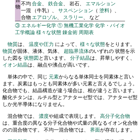
不均
合金
、
鉄合金
、 岩石、
エマルション
物
一混
（牛乳）、
サスペンション
（
塗料
）、
合物
エアロゾル
、
スラリー
、 など
③
エネルギー化学
①
無機工業化学
化学・バイオ
工学概論
様々な状態
錬金術
周期表
物質
は、
温度や圧力
によって、
様々な状態
をとります。
物質
が固体、液体、気体、
超臨界流体
のいずれの 状態を示
した図を
状態図
と言います。
分子結晶
は、昇華しやすく、
イオン結晶
は、融点や沸点が高いです。
単体の中で、同じ
元素
からなる単体同士を同素体と言い
ます。炭素はもっとも同素体が多い元素と言えるでしょう。
化合物でも、結晶構造が違う場合は、相が違うと言います。
酸化チタンは、ルチル型とアナターゼ型では、アナターゼ型
しか光半導体になりません。
混合物では、
濃度
や組成で表現します。
高分子化合物
は、重合度の異なる分子化合物や式量の異なるイオン化合物
のの混合物です。 不均一混合物では、
界面
が存在します。