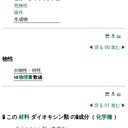
危険性
操作
生成物
🔚
🔝
📖
◀
戻る
00
進む
▶
物性
表
物性・特性
id
物理量
数値
🔚
🔝
📖
◀
戻る
01
進む
▶
🧪 この
材料
ダイオキシン類 の🧪成分（
化学種
）