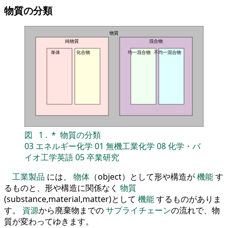
物質の分類
物質
純物質
混合物
単体
化合物
均一混合物
不均一混合物
図
1
.
*
物質の分類
03
エネルギー化学
01
無機工業化学
08
化学・バ
イオ工学英語
05
卒業研究
工業製品
には、
物体
（object）として形や構造が
機能
す
るものと、形や構造に関係なく
物質
(substance,material,matter)として
機能
するものがありま
す。
資源
から廃棄物までの
サプライチェーン
の流れで、物
質が変わってゆきます。