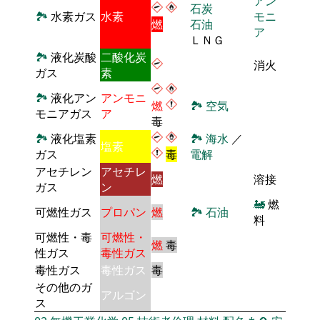
アン
石炭
🏞
水素ガス
水素
モニ
燃
石油
ア
ＬＮＧ
🏞
液化炭酸
二酸化炭
消火
ガス
素
🏞
液化アン
アンモニ
燃
🏞
空気
モニアガス
ア
毒
🏞
液化塩素
🏞
海水
／
塩素
ガス
毒
電解
アセチレン
アセチレ
燃
溶接
ガス
ン
🚂
燃
可燃性ガス
プロパン
燃
🏞
石油
料
可燃性・毒
可燃性・
燃
毒
性ガス
毒性ガス
毒性ガス
毒性ガス
毒
その他のガ
アルゴン
ス