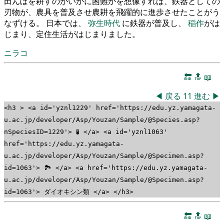
田んぼを耕すのがいかに困難かを想像すれば、鉄器としての
刃物が、農具を普及させ農耕を飛躍的に進歩させたことがう
なずける。 日本では、
弥生時代
に鉄器が普及し、
稲作
がは
じまり、定住生活がはじまりました。
ニラコ
🔚
🔝
📖
◀
戻る
11
進む
▶
<h3 > <a id='yznl1229' href='https://edu.yz.yamagata-
u.ac.jp/developer/Asp/Youzan/Sample/@Species.asp?
nSpeciesID=1229'> 🧪 </a> <a id='yznl1063'
href='https://edu.yz.yamagata-
u.ac.jp/developer/Asp/Youzan/Sample/@Specimen.asp?
id=1063'> 🏞 </a> <a href='https://edu.yz.yamagata-
u.ac.jp/developer/Asp/Youzan/Sample/@Specimen.asp?
id=1063'> ダイオキシン類 </a> </h3>
🔚
🔝
📖