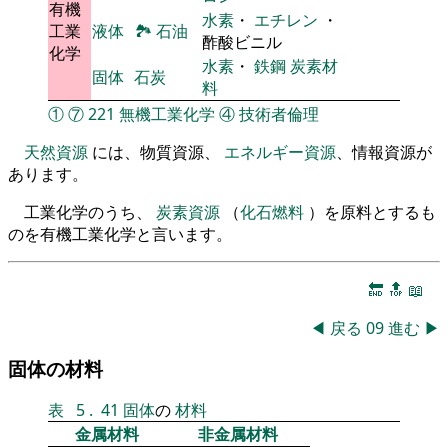
有機
水素
・
エチレン
・
工業
液体
🏞
石油
酢酸ビニル
化学
水素
・
鉄鋼
炭素材
固体
石炭
料
①
⑦
221
無機工業化学
④
技術者倫理
天然資源
には、物質資源、
エネルギー資源
、情報資源が
あります。
工業化学のうち、
炭素資源
（
化石燃料
）を原料とするも
のを有機工業化学と言います。
🔚
🔝
📖
◀
戻る
09
進む
▶
固体の材料
表
5
.
41
固体
の
材料
金属材料
非金属材料