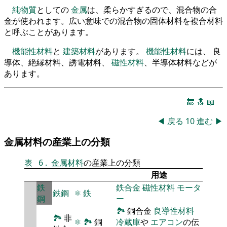
純物質
としての
金属
は、柔らかすぎるので、混合物の合
金が使われます。広い意味での混合物の固体材料を複合材料
と呼ぶことがあります。
機能性材料
と
建築材料
があります。
機能性材料
には、 良
導体、絶縁材料、誘電材料、
磁性材料
、半導体材料などが
あります。
🔚
🔝
📖
◀
戻る
10
進む
▶
金属材料の産業上の分類
表
6
.
金属材料
の産業上の分類
用途
鉄
鉄合金
磁性材料
モータ
鉄鋼
⚛
鉄
鋼
ー
🏞
銅合金
良導性材料
🏞
非
⚛
🏞
銅
冷蔵庫
や
エアコン
の伝