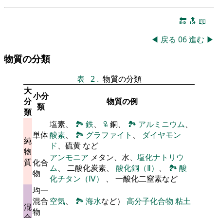
🔚
🔝
📖
◀
戻る
06
進む
▶
物質の分類
表
2
.
物質の分類
大
小分
分
物質の例
類
類
塩素、
🏞
鉄
、
🜠
銅、
🏞
アルミニウム
、
単体
酸素
、
🏞
グラファイト
、
ダイヤモン
純
ド
、硫黄 など
物
アンモニア
メタン、水、
塩化ナトリウ
質
化合
ム
、 二酸化炭素、
酸化銅（Ⅱ）
、
🏞
酸
物
化チタン（Ⅳ）
、 一酸化二窒素など
均一
混合
空気
、
🏞
海水
など）
高分子化合物
粘土
混
物
合