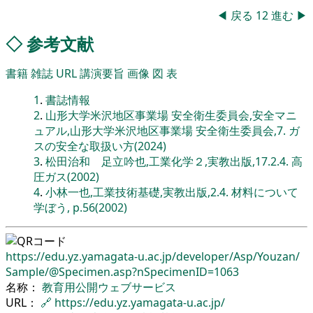
◀
戻る
12
進む
▶
◇
参考文献
書籍
雑誌
URL
講演要旨
画像
図
表
1
.
書誌情報
2
.
山形大学米沢地区事業場 安全衛生委員会,安全マニ
ュアル,山形大学米沢地区事業場 安全衛生委員会,7. ガ
スの安全な取扱い方(2024)
3
.
松田治和 足立吟也,工業化学２,実教出版,17.2.4. 高
圧ガス(2002)
4
.
小林一也,工業技術基礎,実教出版,2.4. 材料について
学ぼう, p.56(2002)
https://edu.yz.yamagata-u.ac.jp/
developer/
Asp/
Youzan/
Sample/
@Specimen.asp?nSpecimenID=1063
名称：
教育用公開ウェブサービス
URL：
🔗
https://edu.yz.yamagata-u.ac.jp/