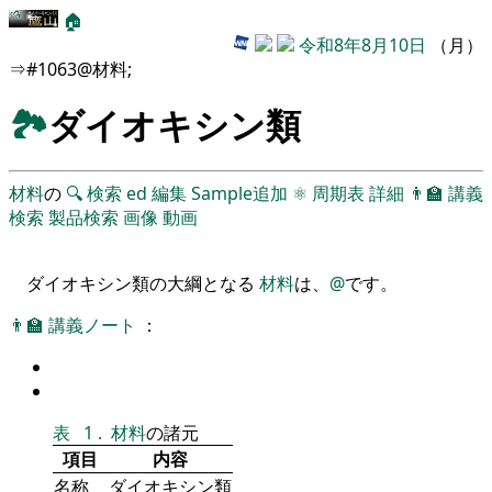
🏠
令和8年8月10日
（月）
⇒#1063@材料;
🏞
ダイオキシン類
材料
の
🔍
検索
ed
編集
Sample追加
⚛
周期表
詳細
👨‍🏫
講義
検索
製品検索
画像
動画
ダイオキシン類の大綱となる
材料
は、
@
です。
👨‍🏫
講義ノート
：
表
1
.
材料
の諸元
項目
内容
名称
ダイオキシン類