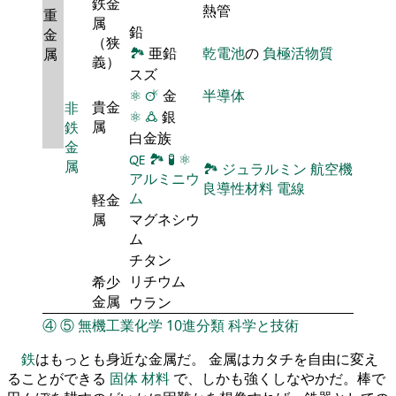
鉄金
熱管
重
属
鉛
金
（狭
🏞
亜鉛
乾電池
の
負極活物質
属
義）
スズ
⚛
🜚
金
半導体
貴金
非
⚛
🜛
銀
属
鉄
白金族
金
🜀
🏞
🧪
⚛
属
🏞
ジュラルミン
航空機
アルミニウ
良導性材料
電線
ム
軽金
属
マグネシウ
ム
チタン
リチウム
希少
金属
ウラン
④
⑤
無機工業化学
10進分類
科学と技術
鉄
はもっとも身近な金属だ。 金属はカタチを自由に変え
ることができる
固体
材料
で、しかも強くしなやかだ。棒で