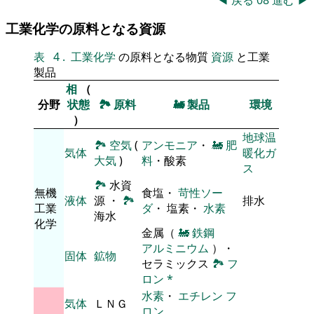
工業化学の原料となる資源
表
4
.
工業化学
の原料となる物質
資源
と工業
製品
相
（
分野
状態
🏞
原料
🚂
製品
環境
）
地球温
🏞
空気
(
アンモニア
・
🚂
肥
気体
暖化ガ
大気
)
料
・酸素
ス
🏞
水資
無機
食塩・
苛性ソー
液体
源 ・
🏞
排水
工業
ダ
・ 塩素・
水素
海水
化学
金属（
🚂
鉄鋼
アルミニウム
）・
固体
鉱物
セラミックス
🏞
フ
ロン
*
水素
・
エチレン
フ
気体
ＬＮＧ
ロン