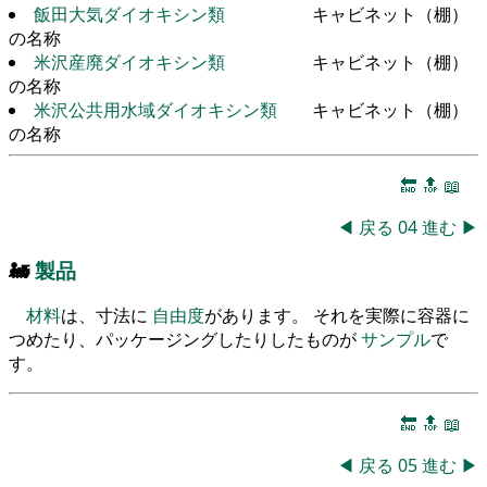
飯田大気ダイオキシン類
キャビネット（棚）
の名称
米沢産廃ダイオキシン類
キャビネット（棚）
の名称
米沢公共用水域ダイオキシン類
キャビネット（棚）
の名称
🔚
🔝
📖
◀
戻る
04
進む
▶
🚂
製品
材料
は、寸法に
自由度
があります。 それを実際に容器に
つめたり、パッケージングしたりしたものが
サンプル
で
す。
🔚
🔝
📖
◀
戻る
05
進む
▶