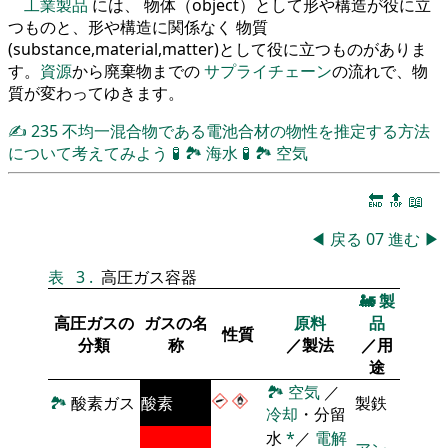
工業製品
には、 物体（object）として形や構造が役に立
つものと、形や構造に関係なく 物質
(substance,material,matter)として役に立つものがありま
す。
資源
から廃棄物までの
サプライチェーン
の流れで、物
質が変わってゆきます。
✍
235
不均一混合物である電池合材の物性を推定する方法
について考えてみよう
🧪
🏞
海水
🧪
🏞
空気
🔚
🔝
📖
◀
戻る
07
進む
▶
表
3
.
高圧ガス容器
🚂
製
高圧ガスの
ガスの名
原料
品
性質
分類
称
／製法
／用
途
🏞
空気
／
🏞
酸素ガス
酸素
製鉄
冷却
・分留
水
*
／
電解