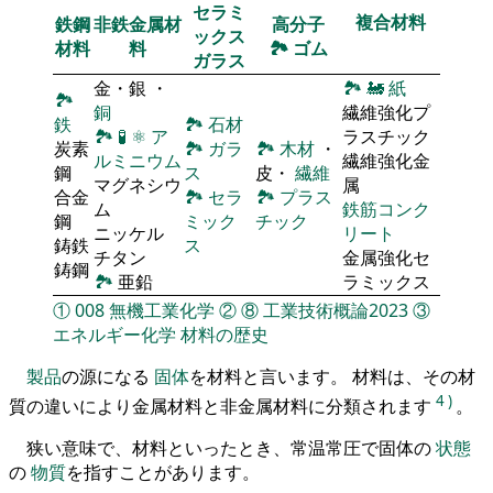
セラミ
複合材料
鉄鋼
非鉄金属材
高分子
ックス
材料
料
🏞
ゴム
ガラス
金・銀 ・
🏞
🚂
紙
🏞
銅
繊維強化プ
鉄
🏞
石材
🏞
🧪
⚛
ア
ラスチック
炭素
🏞
ガラ
🏞
木材
・
ルミニウム
繊維強化金
鋼
ス
皮・
繊維
マグネシウ
属
合金
🏞
セラ
🏞
プラス
ム
鉄筋コンク
鋼
ミック
チック
ニッケル
リート
鋳鉄
ス
チタン
金属強化セ
鋳鋼
🏞
亜鉛
ラミックス
①
008
無機工業化学
②
⑧
工業技術概論2023
③
エネルギー化学
材料の歴史
製品
の源になる
固体
を材料と言います。 材料は、その材
4
)
質の違いにより金属材料と非金属材料に分類されます
。
狭い意味で、材料といったとき、常温常圧で固体の
状態
の
物質
を指すことがあります。