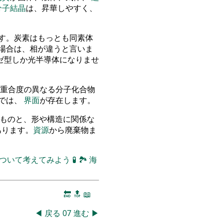
分子結晶
は、昇華しやすく、
す。炭素はもっとも同素体
場合は、相が違うと言いま
ゼ型しか光半導体になりませ
重合度の異なる分子化合物
物では、
界面
が存在します。
立つものと、形や構造に関係な
のがあります。
資源
から廃棄物ま
について考えてみよう
🧪
🏞
海
🔚
🔝
📖
◀
戻る
07
進む
▶