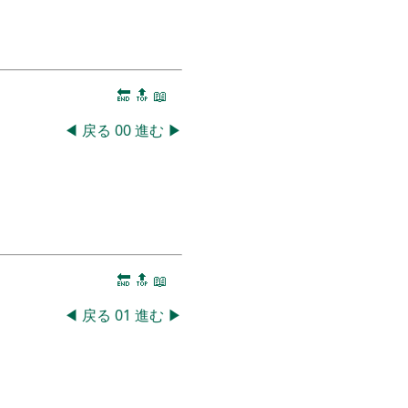
🔚
🔝
📖
◀
戻る
00
進む
▶
🔚
🔝
📖
◀
戻る
01
進む
▶