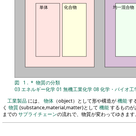
単体
化合物
均一混合物
図
1
.
*
物質の分類
03
エネルギー化学
01
無機工業化学
08
化学・バイオ工
工業製品
には、
物体
（object）として形や構造が
機能
す
く
物質
(substance,material,matter)として
機能
するものが
までの
サプライチェーン
の流れで、物質が変わってゆきます