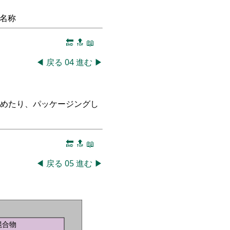
名称
🔚
🔝
📖
◀
戻る
04
進む
▶
つめたり、パッケージングし
🔚
🔝
📖
◀
戻る
05
進む
▶
混合物