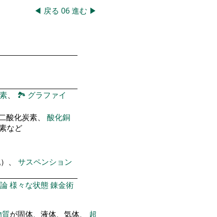
◀
戻る
06
進む
▶
素
、
🏞
グラファイ
 二酸化炭素、
酸化銅
窒素など
乳）、
サスペンション
論
様々な状態
錬金術
物質
が固体、液体、気体、
超