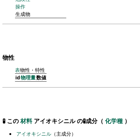
操作
生成物
物性
表
物性・特性
id
物理量
数値
🧪 この
材料
アイオキシニル の🧪成分（
化学種
）
アイオキシニル
（主成分）