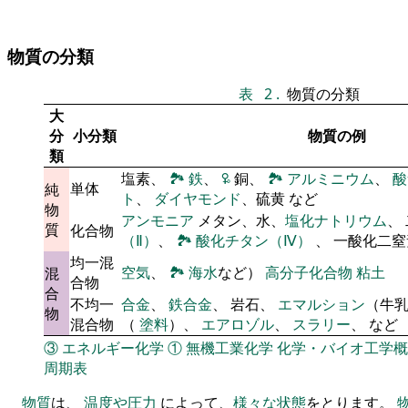
物質の分類
表
2
.
物質の分類
大
分
小分類
物質の例
類
塩素、
🏞
鉄
、
🜠
銅、
🏞
アルミニウム
、
酸
単体
純
ト
、
ダイヤモンド
、硫黄 など
物
アンモニア
メタン、水、
塩化ナトリウム
、
質
化合物
（Ⅱ）
、
🏞
酸化チタン（Ⅳ）
、 一酸化二
均一混
空気
、
🏞
海水
など）
高分子化合物
粘土
混
合物
合
不均一
合金
、
鉄合金
、 岩石、
エマルション
（牛
物
混合物
（
塗料
）、
エアロゾル
、
スラリー
、 など
③
エネルギー化学
①
無機工業化学
化学・バイオ工学概
周期表
物質
は、
温度や圧力
によって、
様々な状態
をとります。