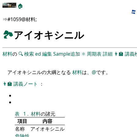
🏠
⇒#1059@材料;
🏞
アイオキシニル
材料
の
🔍
検索
ed
編集
Sample追加
⚛
周期表
詳細
👨‍🏫
講義
アイオキシニルの大綱となる
材料
は、
@
です。
👨‍🏫
講義ノート
：
表
1
.
材料
の諸元
項目
内容
名称
アイオキシニル
危険性