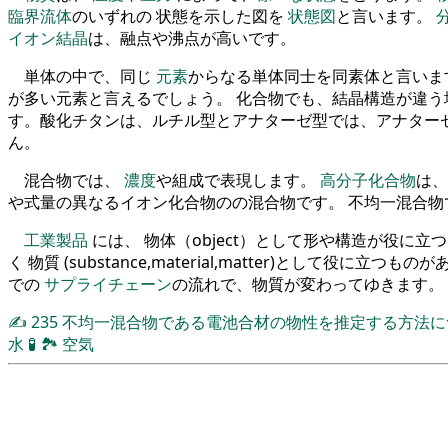
臨界流体
のいずれの 状態を示した図を
状態図
と言います。
イオン結晶
は、融点や沸点が高いです。
単体の中で、同じ
元素
からなる単体同士を同素体と言いま
が多い元素と言えるでしょう。 化合物でも、結晶構造が違う
す。酸化チタンは、ルチル型とアナターゼ型では、アナター
ん。
混合物では、
濃度
や組成で表現します。
高分子化合物
は、
や式量の異なるイオン化合物のの混合物です。 不均一混合
工業製品
には、 物体（object）として形や構造が役に
く 物質 (substance,material,matter)として役に立つも
での
サプライチェーン
の流れで、物質が変わってゆきます。
✍
235
不均一混合物である電池合材の物性を推定する方法
水
🧪
🏞
空気