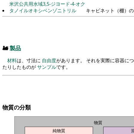
米沢公共用水域3,5-ジヨード-4-オク
タノイルオキシベンゾニトリル
キャビネット（棚）の
🚂
製品
材料
は、寸法に
自由度
があります。 それを実際に容器に
たりしたものが
サンプル
です。
物質の分類
物質
純物質