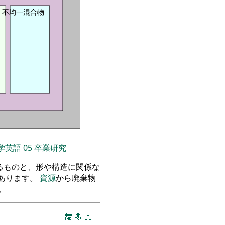
不均一混合物
学英語
05
卒業研究
るものと、形や構造に関係な
あります。
資源
から廃棄物
。
🔚
🔝
📖