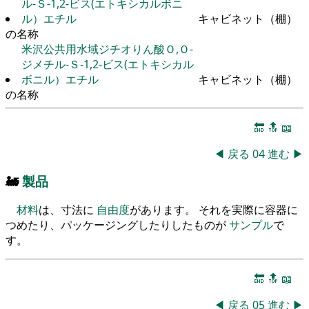
ル-Ｓ-1,2-ビス(エトキシカルボニ
ル）エチル
キャビネット（棚）
の名称
米沢公共用水域ジチオりん酸Ｏ,Ｏ-
ジメチル-Ｓ-1,2-ビス(エトキシカル
ボニル）エチル
キャビネット（棚）
の名称
🔚
🔝
📖
◀
戻る
04
進む
▶
🚂
製品
材料
は、寸法に
自由度
があります。 それを実際に容器に
つめたり、パッケージングしたりしたものが
サンプル
で
す。
🔚
🔝
📖
◀
戻る
05
進む
▶