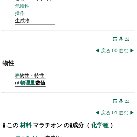
危険性
操作
生成物
🔚
🔝
📖
◀
戻る
00
進む
▶
物性
表
物性・特性
id
物理量
数値
🔚
🔝
📖
◀
戻る
01
進む
▶
🧪 この
材料
マラチオン の🧪成分（
化学種
）