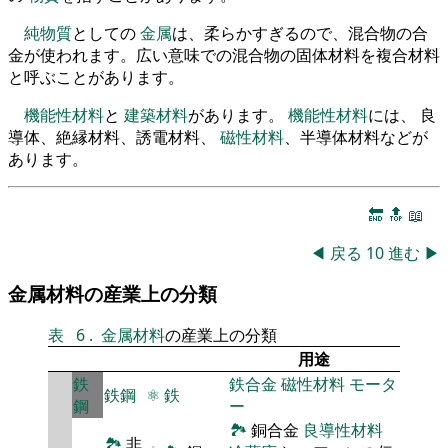
純物質
としての
金属
は、柔らかすぎるので、混合物の合
金が使われます。広い意味での混合物の固体材料を複合材料
と呼ぶことがあります。
機能性材料
と
建築材料
があります。
機能性材料
には、 良
導体、絶縁材料、誘電材料、
磁性材料
、半導体材料などが
あります。
🔚
🔝
📖
◀
戻る
10
進む
▶
金属材料の産業上の分類
表
6
.
金属材料
の産業上の分類
用途
鉄
鉄合金
磁性材料
モータ
鉄鋼
⚛
鉄
鋼
ー
🏞
銅合金
良導性材料
🏞
非