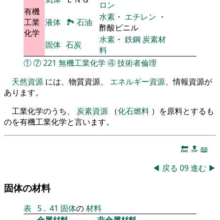
ロン
有機
水素
・
エチレン
・
工業
液体
🏞
石油
酢酸ビニル
化学
水素
・
鉄鋼
炭素材
固体
石炭
料
①
⑦
221
無機工業化学
④
技術者倫理
天然資源
には、物質資源、
エネルギー資源
、情報資源が
あります。
工業化学のうち、
炭素資源
（
化石燃料
）を原料とするも
のを有機工業化学と言います。
🔚
🔝
📖
◀
戻る
09
進む
▶
固体の材料
表
5
.
41
固体
の
材料
金属材料
非金属材料