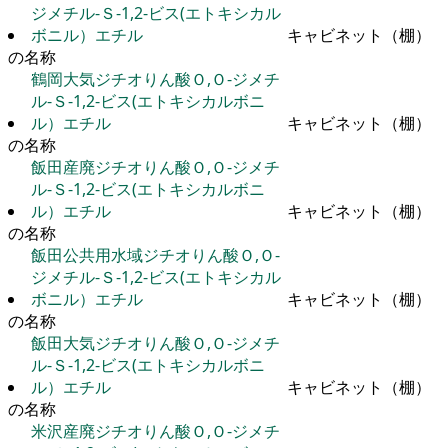
ジメチル-Ｓ-1,2-ビス(エトキシカル
ボニル）エチル
キャビネット（棚）
の名称
鶴岡大気ジチオりん酸Ｏ,Ｏ-ジメチ
ル-Ｓ-1,2-ビス(エトキシカルボニ
ル）エチル
キャビネット（棚）
の名称
飯田産廃ジチオりん酸Ｏ,Ｏ-ジメチ
ル-Ｓ-1,2-ビス(エトキシカルボニ
ル）エチル
キャビネット（棚）
の名称
飯田公共用水域ジチオりん酸Ｏ,Ｏ-
ジメチル-Ｓ-1,2-ビス(エトキシカル
ボニル）エチル
キャビネット（棚）
の名称
飯田大気ジチオりん酸Ｏ,Ｏ-ジメチ
ル-Ｓ-1,2-ビス(エトキシカルボニ
ル）エチル
キャビネット（棚）
の名称
米沢産廃ジチオりん酸Ｏ,Ｏ-ジメチ