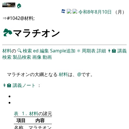
🏠
令和8年8月10日
（月）
⇒#1042@材料;
🏞
マラチオン
材料
の
🔍
検索
ed
編集
Sample追加
⚛
周期表
詳細
👨‍🏫
講義
検索
製品検索
画像
動画
マラチオンの大綱となる
材料
は、
@
です。
👨‍🏫
講義ノート
：
表
1
.
材料
の諸元
項目
内容
名称
マラチオン