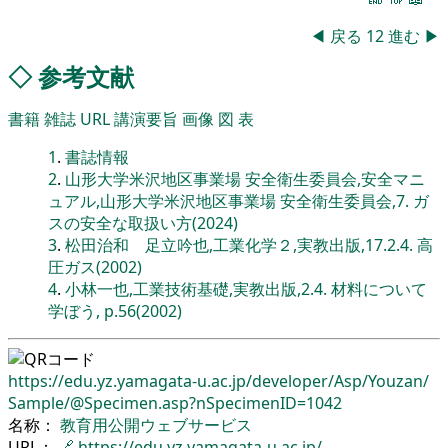
◀
戻る
12
進む
▶
◇
参考文献
書籍
雑誌
URL
講演要旨
画像
図
表
1
.
書誌情報
2
.
山形大学米沢地区事業場 安全衛生委員会,安全マニ
ュアル,山形大学米沢地区事業場 安全衛生委員会,7. ガ
スの安全な取扱い方(2024)
3
.
松田治和 足立吟也,工業化学２,実教出版,17.2.4. 高
圧ガス(2002)
4
.
小林一也,工業技術基礎,実教出版,2.4. 材料について
学ぼう, p.56(2002)
https://edu.yz.yamagata-u.ac.jp/
developer/
Asp/
Youzan/
Sample/
@Specimen.asp?nSpecimenID=1042
名称：
教育用公開ウェブサービス
URL：
🔗
https://edu.yz.yamagata-u.ac.jp/