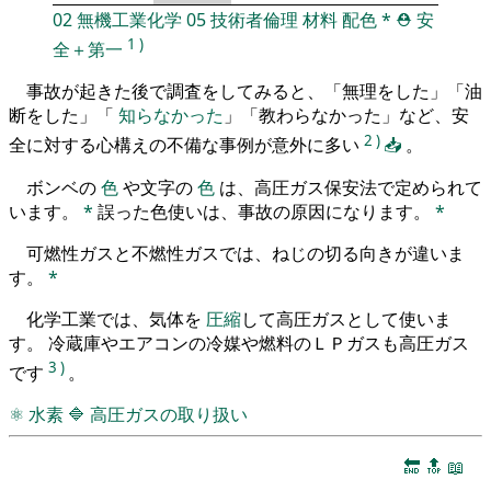
02
無機工業化学
05
技術者倫理
材料
配色
*
⛑️
安
1
)
全＋第一
事故が起きた後で調査をしてみると、「無理をした」「油
断をした」「
知らなかった
」「教わらなかった」など、安
2
)
全に対する心構えの不備な事例が意外に多い
📥
。
ボンベの
色
や文字の
色
は、高圧ガス保安法で定められて
います。
*
誤った色使いは、事故の原因になります。
*
可燃性ガスと不燃性ガスでは、ねじの切る向きが違いま
す。
*
化学工業では、気体を
圧縮
して高圧ガスとして使いま
す。 冷蔵庫やエアコンの冷媒や燃料のＬＰガスも高圧ガス
3
)
です
。
⚛
水素
🔷
高圧ガスの取り扱い
🔚
🔝
📖