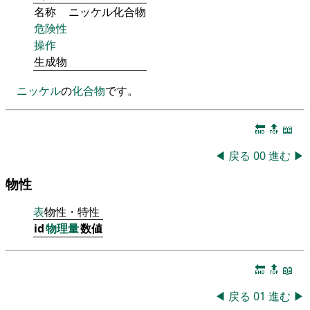
名称
ニッケル化合物
危険性
操作
生成物
ニッケル
の
化合物
です。
🔚
🔝
📖
◀
戻る
00
進む
▶
物性
表
物性・特性
id
物理量
数値
🔚
🔝
📖
◀
戻る
01
進む
▶