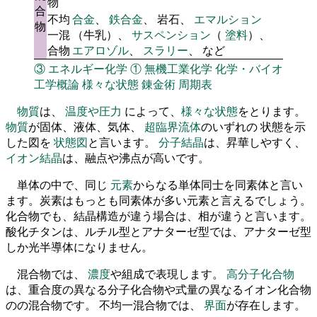
物
合
不均
合金
、
鉄合金
、 岩石、
エマルション
物
一混
（牛乳）、
サスペンション
（
塗料
）、
合物
エアロゾル
、
スラリー
、 など
③
エネルギー化学
①
無機工業化学
化学・バイオ
工学概論
様々な状態
錬金術
周期表
物質
は、
温度や圧力
によって、
様々な状態
をとります。
物質
が固体、液体、気体、
超臨界流体
のいずれの 状態を示
した図を
状態図
と言います。
分子結晶
は、昇華しやすく、
イオン結晶
は、融点や沸点が高いです。
単体の中で、同じ
元素
からなる単体同士を同素体と言い
ます。炭素はもっとも同素体が多い元素と言えるでしょう。
化合物でも、結晶構造が違う場合は、相が違うと言います。
酸化チタンは、ルチル型とアナターゼ型では、アナターゼ型
しか光半導体になりません。
混合物では、
濃度
や組成で表現します。
高分子化合物
は、重合度の異なる分子化合物や式量の異なるイオン化合物
のの混合物です。 不均一混合物では、
界面
が存在します。