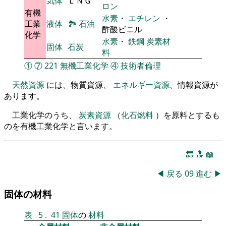
気体
ＬＮＧ
ロン
有機
水素
・
エチレン
・
工業
液体
🏞
石油
酢酸ビニル
化学
水素
・
鉄鋼
炭素材
固体
石炭
料
①
⑦
221
無機工業化学
④
技術者倫理
天然資源
には、物質資源、
エネルギー資源
、情報資源が
あります。
工業化学のうち、
炭素資源
（
化石燃料
）を原料とするも
のを有機工業化学と言います。
🔚
🔝
📖
◀
戻る
09
進む
▶
固体の材料
表
5
.
41
固体
の
材料