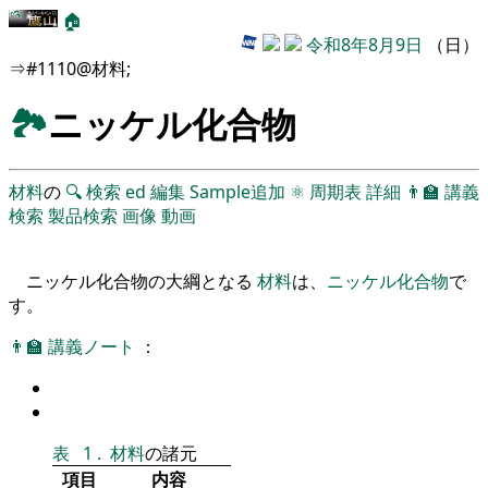
🏠
令和8年8月9日
（日）
⇒#1110@材料;
🏞
ニッケル化合物
材料
の
🔍
検索
ed
編集
Sample追加
⚛
周期表
詳細
👨‍🏫
講義
検索
製品検索
画像
動画
ニッケル化合物の大綱となる
材料
は、
ニッケル化合物
で
す。
👨‍🏫
講義ノート
：
表
1
.
材料
の諸元
項目
内容