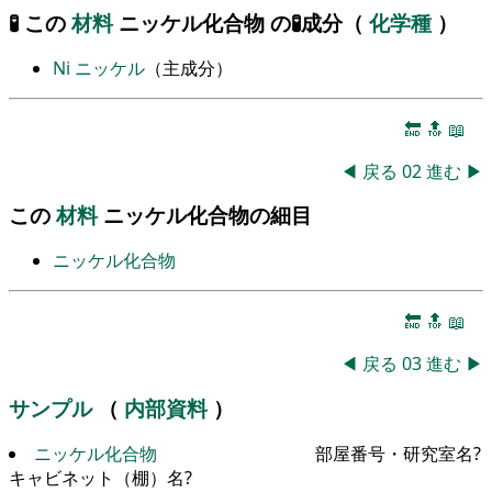
🧪 この
材料
ニッケル化合物 の🧪成分（
化学種
）
Ni
ニッケル
（主成分）
🔚
🔝
📖
◀
戻る
02
進む
▶
この
材料
ニッケル化合物の細目
ニッケル化合物
🔚
🔝
📖
◀
戻る
03
進む
▶
サンプル
（
内部資料
）
ニッケル化合物
部屋番号・研究室名?
キャビネット（棚）名?