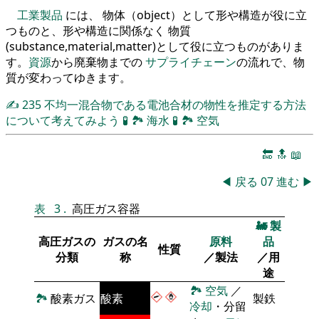
工業製品
には、 物体（object）として形や構造が役に立
つものと、形や構造に関係なく 物質
(substance,material,matter)として役に立つものがありま
す。
資源
から廃棄物までの
サプライチェーン
の流れで、物
質が変わってゆきます。
✍
235
不均一混合物である電池合材の物性を推定する方法
について考えてみよう
🧪
🏞
海水
🧪
🏞
空気
🔚
🔝
📖
◀
戻る
07
進む
▶
表
3
.
高圧ガス容器
🚂
製
高圧ガスの
ガスの名
原料
品
性質
分類
称
／製法
／用
途
🏞
空気
／
🏞
酸素ガス
酸素
製鉄
冷却
・分留