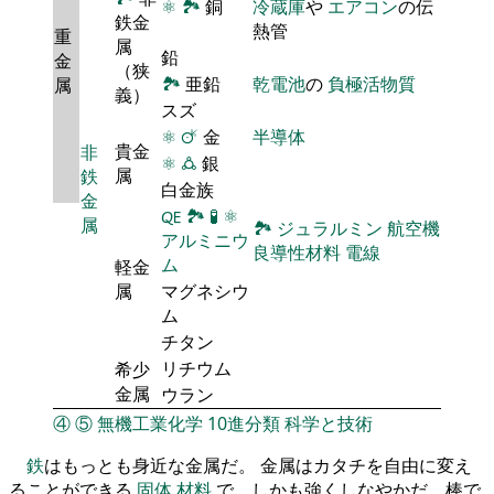
⚛
🏞
銅
冷蔵庫
や
エアコン
の伝
鉄金
熱管
重
属
鉛
金
（狭
🏞
亜鉛
乾電池
の
負極活物質
属
義）
スズ
⚛
🜚
金
半導体
貴金
非
⚛
🜛
銀
属
鉄
白金族
金
🜀
🏞
🧪
⚛
属
🏞
ジュラルミン
航空機
アルミニウ
良導性材料
電線
ム
軽金
属
マグネシウ
ム
チタン
リチウム
希少
金属
ウラン
④
⑤
無機工業化学
10進分類
科学と技術
鉄
はもっとも身近な金属だ。 金属はカタチを自由に変え
ることができる
固体
材料
で、しかも強くしなやかだ。棒で