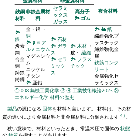
金属材料
非金属材料
セラミ
複合材料
鉄鋼
非鉄金属材
高分子
ックス
材料
料
🏞
ゴム
ガラス
金・銀 ・
🏞
🚂
紙
🏞
銅
繊維強化プ
鉄
🏞
石材
🏞
🧪
⚛
ア
ラスチック
炭素
🏞
ガラ
🏞
木材
・
ルミニウム
繊維強化金
鋼
ス
皮・
繊維
マグネシウ
属
合金
🏞
セラ
🏞
プラス
ム
鉄筋コンク
鋼
ミック
チック
ニッケル
リート
鋳鉄
ス
チタン
金属強化セ
鋳鋼
🏞
亜鉛
ラミックス
①
008
無機工業化学
②
⑧
工業技術概論2023
③
エネルギー化学
材料の歴史
製品
の源になる
固体
を材料と言います。 材料は、その材
4
)
質の違いにより金属材料と非金属材料に分類されます
。
狭い意味で、材料といったとき、常温常圧で固体の
状態
の
物質
を指すことがあります。