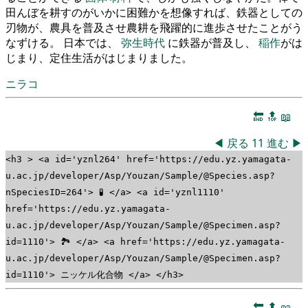
田んぼを耕すのがいかに困難かを想像すれば、鉄器としての
刃物が、農具を普及させ農耕を飛躍的に進歩させたことがう
なずける。 日本では、
弥生時代
に鉄器が普及し、
稲作
がは
じまり、定住生活がはじまりました。
ニラコ
🔚
🔝
📖
◀
戻る
11
進む
▶
<h3 > <a id='yznl264' href='https://edu.yz.yamagata-
u.ac.jp/developer/Asp/Youzan/Sample/@Species.asp?
nSpeciesID=264'> 🧪 </a> <a id='yznl1110'
href='https://edu.yz.yamagata-
u.ac.jp/developer/Asp/Youzan/Sample/@Specimen.asp?
id=1110'> 🏞 </a> <a href='https://edu.yz.yamagata-
u.ac.jp/developer/Asp/Youzan/Sample/@Specimen.asp?
id=1110'> ニッケル化合物 </a> </h3>
🔚
🔝
📖