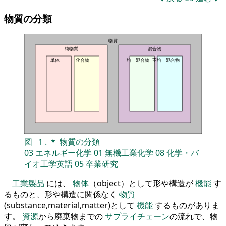
物質の分類
物質
純物質
混合物
単体
化合物
均一混合物
不均一混合物
図
1
.
*
物質の分類
03
エネルギー化学
01
無機工業化学
08
化学・バ
イオ工学英語
05
卒業研究
工業製品
には、
物体
（object）として形や構造が
機能
す
るものと、形や構造に関係なく
物質
(substance,material,matter)として
機能
するものがありま
す。
資源
から廃棄物までの
サプライチェーン
の流れで、物