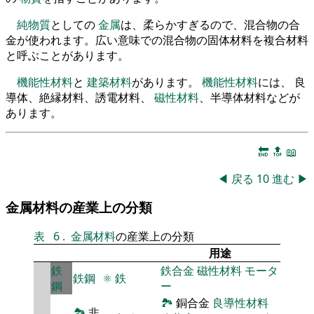
純物質
としての
金属
は、柔らかすぎるので、混合物の合
金が使われます。広い意味での混合物の固体材料を複合材料
と呼ぶことがあります。
機能性材料
と
建築材料
があります。
機能性材料
には、 良
導体、絶縁材料、誘電材料、
磁性材料
、半導体材料などが
あります。
🔚
🔝
📖
◀
戻る
10
進む
▶
金属材料の産業上の分類
表
6
.
金属材料
の産業上の分類
用途
鉄
鉄合金
磁性材料
モータ
鉄鋼
⚛
鉄
鋼
ー
🏞
銅合金
良導性材料
🏞
非