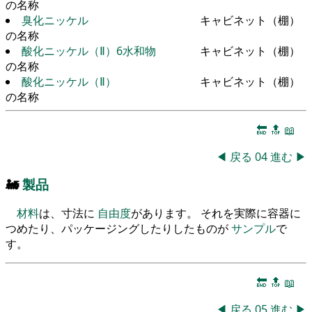
の名称
臭化ニッケル
キャビネット（棚）
の名称
酸化ニッケル（Ⅱ）6水和物
キャビネット（棚）
の名称
酸化ニッケル（Ⅱ）
キャビネット（棚）
の名称
🔚
🔝
📖
◀
戻る
04
進む
▶
🚂
製品
材料
は、寸法に
自由度
があります。 それを実際に容器に
つめたり、パッケージングしたりしたものが
サンプル
で
す。
🔚
🔝
📖
◀
戻る
05
進む
▶