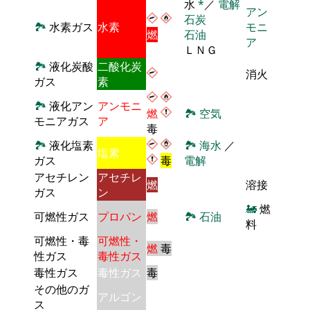
水
*
／
電解
アン
石炭
🏞
水素ガス
水素
モニ
燃
石油
ア
ＬＮＧ
🏞
液化炭酸
二酸化炭
消火
ガス
素
🏞
液化アン
アンモニ
燃
🏞
空気
モニアガス
ア
毒
🏞
液化塩素
🏞
海水
／
塩素
ガス
毒
電解
アセチレン
アセチレ
燃
溶接
ガス
ン
🚂
燃
可燃性ガス
プロパン
燃
🏞
石油
料
可燃性・毒
可燃性・
燃
毒
性ガス
毒性ガス
毒性ガス
毒性ガス
毒
その他のガ
アルゴン
ス