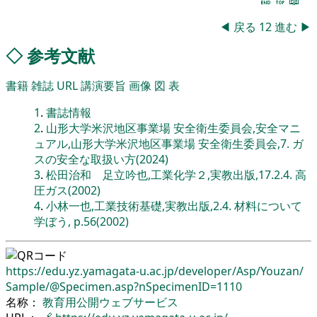
◀
戻る
12
進む
▶
◇
参考文献
書籍
雑誌
URL
講演要旨
画像
図
表
1
.
書誌情報
2
.
山形大学米沢地区事業場 安全衛生委員会,安全マニ
ュアル,山形大学米沢地区事業場 安全衛生委員会,7. ガ
スの安全な取扱い方(2024)
3
.
松田治和 足立吟也,工業化学２,実教出版,17.2.4. 高
圧ガス(2002)
4
.
小林一也,工業技術基礎,実教出版,2.4. 材料について
学ぼう, p.56(2002)
https://edu.yz.yamagata-u.ac.jp/
developer/
Asp/
Youzan/
Sample/
@Specimen.asp?nSpecimenID=1110
名称：
教育用公開ウェブサービス