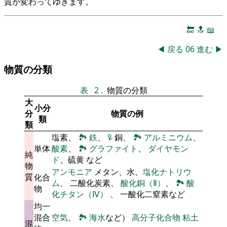
質が変わってゆきます。
🔚
🔝
📖
◀
戻る
06
進む
▶
物質の分類
表
2
.
物質の分類
大
小分
分
物質の例
類
類
塩素、
🏞
鉄
、
🜠
銅、
🏞
アルミニウム
、
単体
酸素
、
🏞
グラファイト
、
ダイヤモン
純
ド
、硫黄 など
物
アンモニア
メタン、水、
塩化ナトリウ
質
化合
ム
、 二酸化炭素、
酸化銅（Ⅱ）
、
🏞
酸
物
化チタン（Ⅳ）
、 一酸化二窒素など
均一
混合
空気
、
🏞
海水
など）
高分子化合物
粘土
混