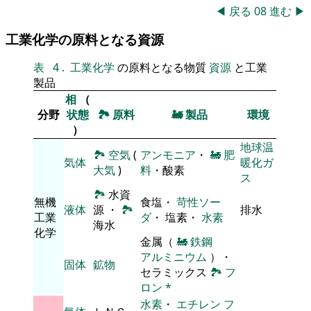
◀
戻る
08
進む
▶
工業化学の原料となる資源
表
4
.
工業化学
の原料となる物質
資源
と工業
製品
相
（
分野
状態
🏞
原料
🚂
製品
環境
）
地球温
🏞
空気
(
アンモニア
・
🚂
肥
気体
暖化ガ
大気
)
料
・酸素
ス
🏞
水資
無機
食塩・
苛性ソー
液体
源 ・
🏞
排水
工業
ダ
・ 塩素・
水素
海水
化学
金属（
🚂
鉄鋼
アルミニウム
）・
固体
鉱物
セラミックス
🏞
フ
ロン
*
水素
・
エチレン
フ