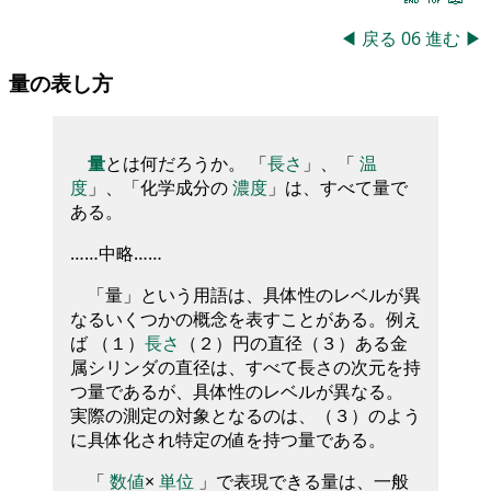
◀
戻る
06
進む
▶
量の表し方
量
とは何だろうか。 「
長さ
」、「
温
度
」、「化学成分の
濃度
」は、すべて量で
ある。
……中略……
「量」という用語は、具体性のレベルが異
なるいくつかの概念を表すことがある。例え
ば （１）
長さ
（２）円の直径（３）ある金
属シリンダの直径は、すべて長さの次元を持
つ量であるが、具体性のレベルが異なる。
実際の測定の対象となるのは、（３）のよう
に具体化され特定の値を持つ量である。
「
数値
×
単位
」で表現できる量は、一般