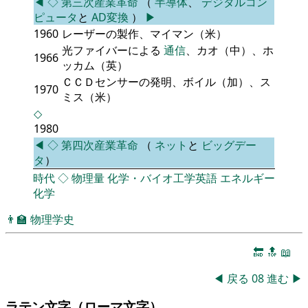
◀
◇
第三次産業革命
（
半導体
、
デジタルコン
ピュータ
と
AD変換
）
▶
1960
レーザーの製作、マイマン（米）
光ファイバーによる
通信
、カオ（中）、ホ
1966
ッカム（英）
ＣＣＤセンサーの発明、ボイル（加）、ス
1970
ミス（米）
◇
1980
◀
◇
第四次産業革命
（
ネット
と
ビッグデー
タ
）
時代
◇
物理量
化学・バイオ工学英語
エネルギー
化学
👨‍🏫
物理学史
🔚
🔝
📖
◀
戻る
08
進む
▶
ラテン文字（ローマ文字）