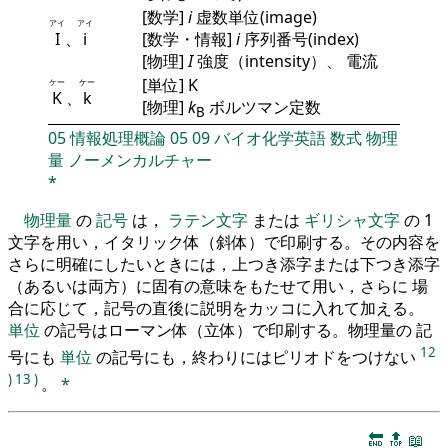
[数学]
i
虚数単位(image)
アイ
アイ
I
、
i
[数学・情報]
i
序列番号(index)
[物理]
I
強度（intensity）、 電流
[単位] K
ケー
ケー
K
、
k
[物理]
k
ボルツマン定数
B
05
情報処理概論
05
09
バイオ化学英語
数式
物理
量
ノーメンカルチャー
*
物理量
の
記号
は，
ラテン文字
または
ギリシャ文字
の 1
文字を用い，イタリック体（斜体）で印刷する。その内容を
さらに明確にしたいときには，上つき添字または下つき添字
（あるいは両方）に固有の意味をもたせて用い，さらに 場
合に応じて，記号の直後に説明をカッコに入れて加える。
単位
の記号はローマン体（立体）で印刷する。物理量の 記
12
号にも
単位
の記号にも，終わりにはピリオドをつけない
)
13
)
。
*
🔚
🔝
📖