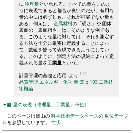
に
物理量
といわれる。すべての量をこのよ
うに表現できると都合が良いのだが、有用な
量の中には必ずしも、それが可能でない量も
ある。例えば、
金属材料
の「硬さ」や 固体
表面の「表面粗さ」は、そのような例であ
る。このような量に対しては、それを測定す
る方法を十分に厳密に定義することによっ
て、数値を使って表現できるようにしてい
る。このように、測定方法の規約によって定
義される量を
工業量
という。
11
)
計量管理の基礎と応用 .より
品質管理
エネルギー化学
量
⑧
q.193
工業技
術概論
👨‍🏫
量の表現（物理量、工業量、単位）
このページは鷹山の
科学技術データベース
の
単位テーブ
ル
を参照しています。
性状