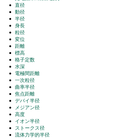
直径
動径
半径
身長
粒径
変位
距離
標高
格子定数
水深
電極間距離
一次粒径
曲率半径
焦点距離
デバイ半径
メジアン径
高度
イオン半径
ストークス径
流体力学的半径