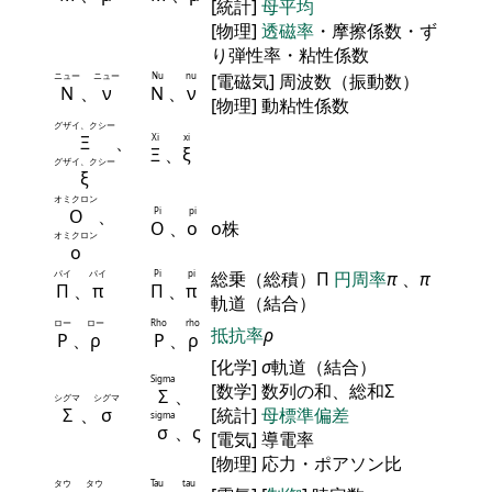
[統計]
母平均
[物理]
透磁率
・摩擦係数・ず
り弾性率・粘性係数
ニュー
ニュー
Nu
nu
[電磁気] 周波数（振動数）
Ν
、
ν
Ν
、
ν
[物理] 動粘性係数
グザイ、クシー
Ξ
、
Xi
xi
Ξ
、
ξ
グザイ、クシー
ξ
オミクロン
Ο
、
Pi
pi
Ο
、
ο
ο株
オミクロン
ο
パイ
パイ
Pi
pi
総乗（総積）Π
円周率
π
、
π
Π
、
π
Π
、
π
軌道（結合）
ロー
ロー
Rho
rho
抵抗率
ρ
Ρ
、
ρ
Ρ
、
ρ
[化学]
σ
軌道（結合）
Sigma
[数学] 数列の和、総和Σ
Σ
、
シグマ
シグマ
Σ
、
σ
[統計]
母標準偏差
sigma
σ
、ς
[電気] 導電率
[物理] 応力・ポアソン比
タウ
タウ
Tau
tau