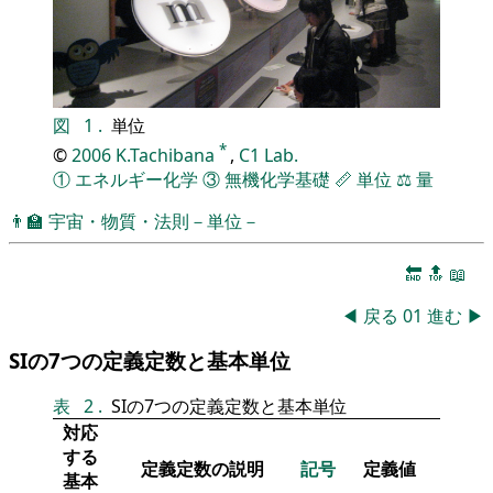
図
1
.
単位
*
©
2006
K.Tachibana
,
C1 Lab.
①
エネルギー化学
③
無機化学基礎
📏
単位
⚖️
量
👨‍🏫
宇宙・物質・法則－単位－
🔚
🔝
📖
◀
戻る
01
進む
▶
SIの7つの定義定数と基本単位
表
2
.
SIの7つの定義定数と基本単位
対応
する
定義定数の説明
記号
定義値
基本