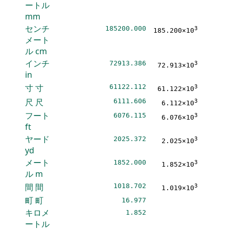
ートル
mm
センチ
185200.000
3
185.200×10
メート
ル
cm
インチ
72913.386
3
72.913×10
in
寸
寸
61122.112
3
61.122×10
尺
尺
6111.606
3
6.112×10
フート
6076.115
3
6.076×10
ft
ヤード
2025.372
3
2.025×10
yd
メート
1852.000
3
1.852×10
ル
m
間
間
1018.702
3
1.019×10
町
町
16.977
キロメ
1.852
ートル