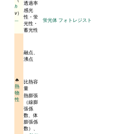
透過率
h
感光
ν
）
性・蛍
…
蛍光体
フォトレジスト
光性・
蓄光性
融点、
沸点
🔥
比熱容
熱
量
物
熱膨張
性
（線膨
張係
数、体
膨張係
数）、