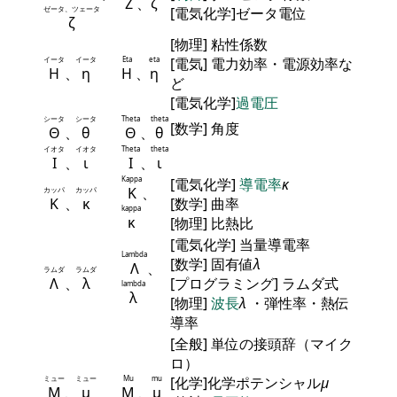
Ζ
、
ζ
ゼータ、ツェータ
[電気化学]ゼータ電位
ζ
[物理] 粘性係数
イータ
イータ
Eta
eta
[電気] 電力効率・電源効率な
Η
、
η
Η
、
η
ど
[電気化学]
過電圧
シータ
シータ
Theta
theta
[数学] 角度
Θ
、
θ
Θ
、
θ
イオタ
イオタ
Theta
theta
Ι
、
ι
Ι
、
ι
Kappa
[電気化学]
導電率
κ
Κ
、
カッパ
カッパ
Κ
、
κ
[数学] 曲率
kappa
κ
[物理] 比熱比
[電気化学] 当量導電率
Lambda
[数学] 固有値
λ
Λ
、
ラムダ
ラムダ
Λ
、
λ
[プログラミング] ラムダ式
lambda
λ
[物理]
波長
λ
・弾性率・熱伝
導率
[全般] 単位の接頭辞（マイク
ロ）
ミュー
ミュー
Mu
mu
[化学]化学ポテンシャル
μ
Μ
、
μ
Μ
、
μ