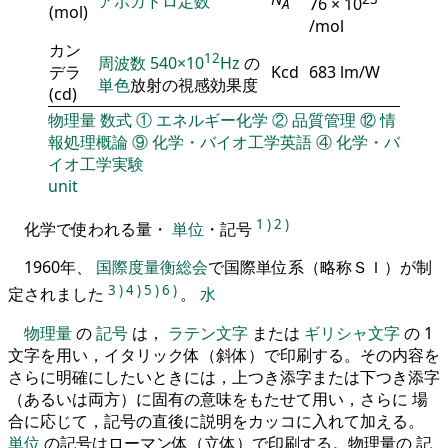
アボガドロ定数
76 × 10
A
(mol)
/mol
カン
12
周波数
540×10
Hz
の
デラ
Kcd
683 lm/W
単色
放射の視感効果度
(cd)
物理量
数式
①
エネルギー化学
②
品質管理
⑫
情
報処理概論
⑨
化学・バイオ工学英語
④
化学・バ
イオ工学実験
unit
1
)
2
)
化学で使われる量・
単位
・記号
1960年、
国際度量衡総会
で国際単位系（略称ＳＩ）が制
3
)
4
)
5
)
6
)
定されました
。
水
物理量
の
記号
は，
ラテン文字
または
ギリシャ文字
の 1
文字を用い，イタリック体（斜体）で印刷する。その内容を
さらに明確にしたいときには，上つき添字または下つき添字
（あるいは両方）に固有の意味をもたせて用い，さらに 場
合に応じて，記号の直後に説明をカッコに入れて加える。
単位
の記号はローマン体（立体）で印刷する。物理量の 記