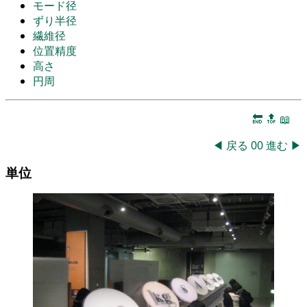
モード径
ずり半径
繊維径
位置精度
高さ
円周
🔚
🔝
📖
◀
戻る
00
進む
▶
単位