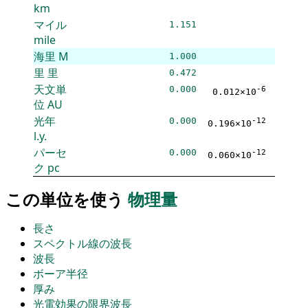
km
マイル
1.151
mile
海里
M
1.000
里
里
0.472
天文単
0.000
-6
0.012×10
位
AU
光年
0.000
-12
0.196×10
l.y.
パーセ
0.000
-12
0.060×10
ク
pc
この単位を使う
物理量
長さ
スペクトル線の波長
波長
ボーア半径
厚み
光電効果の限界波長