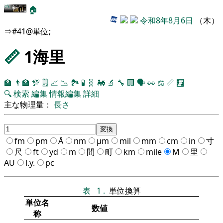
🏠
令和8年8月6日
（木）
⇒#41@単位;
📏
1海里
🏫
👨‍🏫
💯
🗒️
📈
📉
🏞
🧪
🧬
🚂
🔬
🔧
🏢
🗣️
👀
⚖️
📏
🧮
🔍
検索
編集
情報編集
詳細
主な物理量：
長さ
fm
pm
Å
nm
μm
mil
mm
cm
in
寸
尺
ft
yd
m
間
町
km
mile
M
里
AU
l.y.
pc
表
1
.
単位換算
単位名
数値
称