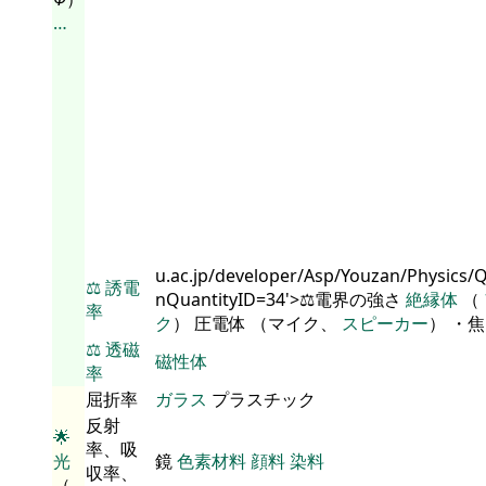
…
u.ac.jp/developer/Asp/Youzan/Physics/
⚖️
誘電
nQuantityID=34'>⚖️電界の強さ
絶縁体
（
率
ク
） 圧電体 （マイク、
スピーカー
） ・
⚖️
透磁
磁性体
率
屈折率
ガラス
プラスチック
反射
🌟
率、吸
光
鏡
色素材料
顔料
染料
収率、
（