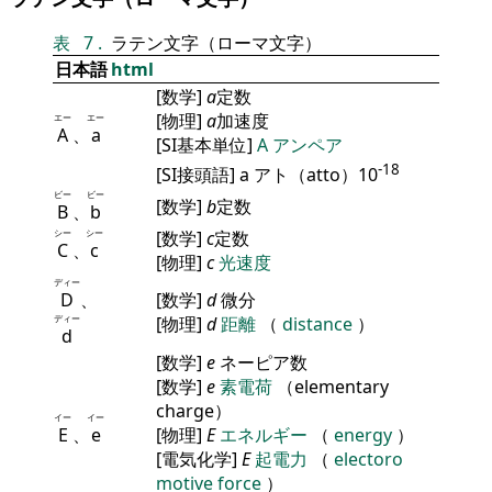
表
7
.
ラテン文字（ローマ文字）
日本語
html
[数学]
a
定数
[物理]
a
加速度
エー
エー
A
、
a
[SI基本単位]
A
アンペア
-18
[SI接頭語] a アト（atto）10
ビー
ビー
[数学]
b
定数
B
、
b
シー
シー
[数学]
c
定数
C
、
c
[物理]
c
光速度
ディー
D
、
[数学]
d
微分
ディー
[物理]
d
距離
（
distance
）
d
[数学]
e
ネーピア数
[数学]
e
素電荷
（elementary
charge）
イー
イー
E
、
e
[物理]
E
エネルギー
（
energy
）
[電気化学]
E
起電力
（
electoro
motive force
）