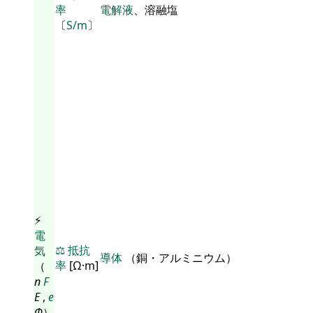
率
電解液
、溶融塩
〔
S/m
〕
⚡
電
⚖️
抵抗
気
導体
（銅・アルミニウム）
率
[Ω·m]
（
n
F
E
,
e
Φ
）