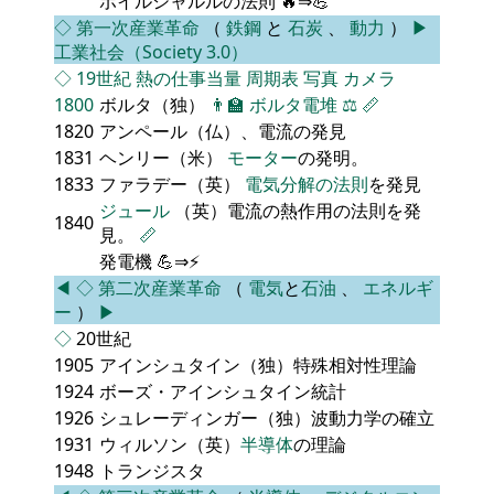
ボイルシャルルの法則 🔥⇒💪
◇
第一次産業革命
（
鉄鋼
と
石炭
、
動力
）
▶
工業社会（Society 3.0）
◇
19世紀
熱の仕事当量
周期表
写真
カメラ
1800
ボルタ（独）
👨‍🏫
ボルタ電堆
⚖️
📏
1820
アンペール（仏）、電流の発見
1831
ヘンリー（米）
モーター
の発明。
1833
ファラデー（英）
電気分解の法則
を発見
ジュール
（英）電流の熱作用の法則を発
1840
見。
📏
発電機 💪⇒⚡
◀
◇
第二次産業革命
（
電気
と
石油
、
エネルギ
ー
）
▶
◇
20世紀
1905
アインシュタイン（独）特殊相対性理論
1924
ボーズ・アインシュタイン統計
1926
シュレーディンガー（独）波動力学の確立
1931
ウィルソン（英）
半導体
の理論
1948
トランジスタ