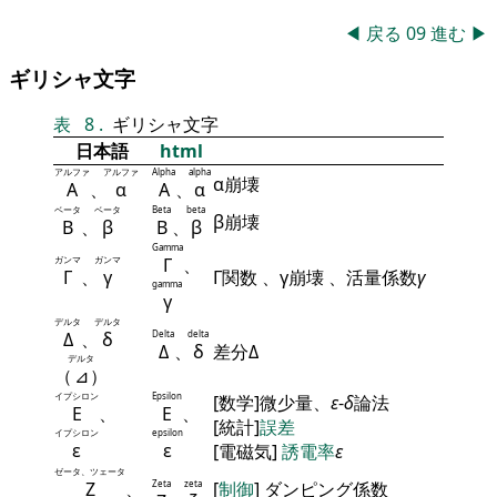
◀
戻る
09
進む
▶
ギリシャ文字
表
8
.
ギリシャ文字
日本語
html
アルファ
アルファ
Alpha
alpha
α崩壊
Α
、
α
Α
、
α
ベータ
ベータ
Beta
beta
β崩壊
Β
、
β
Β
、
β
Gamma
ガンマ
ガンマ
Γ
、
Γ
、
γ
Γ関数 、γ崩壊 、活量係数
γ
gamma
γ
デルタ
デルタ
Δ
、
δ
Delta
delta
Δ
、
δ
差分Δ
デルタ
（
⊿
）
イプシロン
Epsilon
[数学]微少量、
ε
-
δ
論法
Ε
、
Ε
、
[統計]
誤差
イプシロン
epsilon
ε
ε
[電磁気]
誘電率
ε
ゼータ、ツェータ
Ζ
、
Zeta
zeta
[
制御
] ダンピング係数