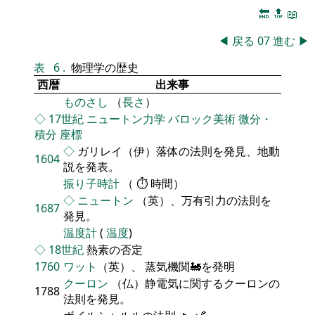
🔚
🔝
📖
◀
戻る
07
進む
▶
表
6
.
物理学の歴史
西暦
出来事
ものさし
（
長さ
）
◇
17世紀
ニュートン力学
バロック美術
微分・
積分
座標
◇
ガリレイ（伊）落体の法則を発見、地動
1604
説を発表。
振り子時計
（ ⏱ 時間）
◇
ニュートン
（英）、万有引力の法則を
1687
発見。
温度計
(
温度
)
◇
18世紀
熱素の否定
1760
ワット
（英）、 蒸気機関🚂を発明
クーロン
（仏）静電気に関するクーロンの
1788
法則を発見。