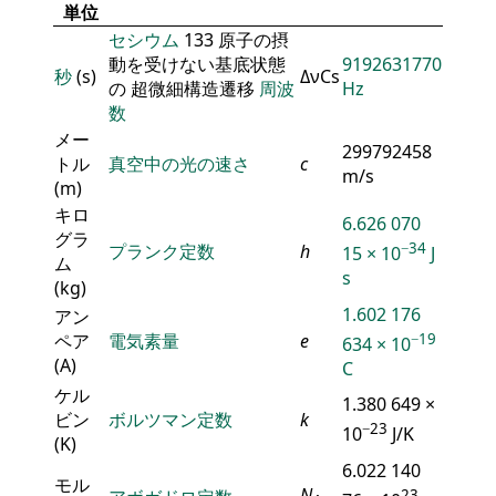
単位
セシウム
133 原子の摂
動を受けない基底状態
9192631770
秒
(s)
ΔνCs
の 超微細構造遷移
周波
Hz
数
メー
299792458
トル
真空中の光の速さ
c
m/s
(m)
キロ
6.626 070
グラ
−34
プランク定数
h
15 × 10
J
ム
s
(kg)
1.602 176
アン
ペア
電気素量
e
−19
634 × 10
(A)
C
ケル
1.380 649 ×
ビン
ボルツマン定数
k
−23
10
J/K
(K)
6.022 140
モル
N
23