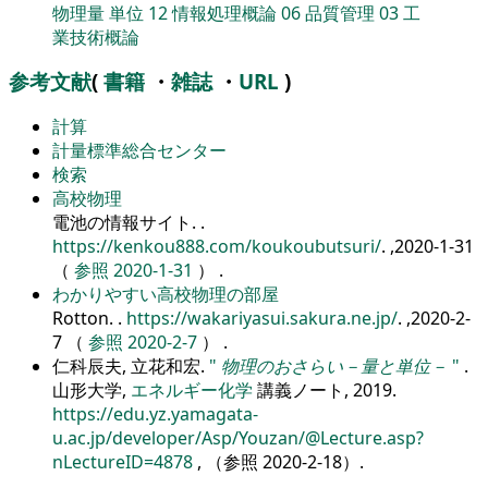
物理量
単位
12
情報処理概論
06
品質管理
03
工
業技術概論
参考文献
(
書籍
・
雑誌
・
URL
)
計算
計量標準総合センター
検索
高校物理
電池の情報サイト.
.
https://kenkou888.com/koukoubutsuri/
. ,2020-1-31
（
参照 2020-1-31
） .
わかりやすい高校物理の部屋
Rotton.
.
https://wakariyasui.sakura.ne.jp/
. ,2020-2-
7 （
参照 2020-2-7
） .
仁科辰夫, 立花和宏.
物理のおさらい－量と単位－
.
山形大学,
エネルギー化学
講義ノート, 2019.
https://edu.yz.yamagata-
u.ac.jp/developer/Asp/Youzan/@Lecture.asp?
nLectureID=4878
, （参照
2020-2-18
）.