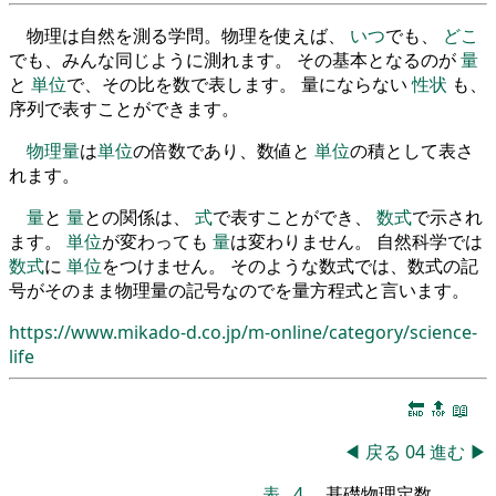
物理は自然を測る学問。物理を使えば、
いつ
でも、
どこ
でも、みんな同じように測れます。 その基本となるのが
量
と
単位
で、その比を数で表します。 量にならない
性状
も、
序列で表すことができます。
物理量
は
単位
の倍数であり、数値と
単位
の積として表さ
れます。
量
と
量
との関係は、
式
で表すことができ、
数式
で示され
ます。
単位
が変わっても
量
は変わりません。 自然科学では
数式
に
単位
をつけません。 そのような数式では、数式の記
号がそのまま物理量の記号なのでを量方程式と言います。
https://www.mikado-d.co.jp/m-online/category/science-
life
🔚
🔝
📖
◀
戻る
04
進む
▶
表
4
.
基礎物理定数