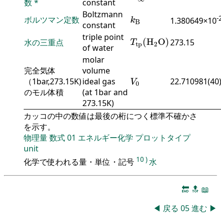
数
*
constant
k
B
Boltzmann
-
ボルツマン定数
1.380649×10
k
B
constant
T
tp
(
H
2
O
)
triple point
(
H
O
)
水の三重点
273.15
T
tp
2
of water
molar
完全気体
volume
V
0
（1bar,273.15K)
ideal gas
22.710981(40
V
0
のモル体積
(at 1bar and
273.15K)
カッコの中の数値は最後の桁につく標準不確かさ
を示す。
物理量
数式
01
エネルギー化学
プロットタイプ
unit
10
)
化学で使われる量・単位・記号
水
🔚
🔝
📖
◀
戻る
05
進む
▶