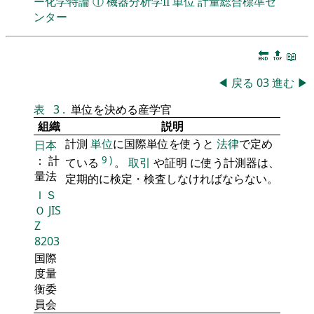
ー化学特論
①
機器分析学II
単位
計量総合標準セ
ンター
🔚
🔝
📖
◀
戻る
03
進む
▶
表
3
.
単位を決める産学官
組織
説明
計測
単位
に国際単位を使うと
法律
で定め
日本
： 計
9
)
ている
。
取引
や証明 に使う計測器は、
量法
定期的に検定・検査しなければならない。
ＩＳ
Ｏ
JIS
Z
8203
国際
度量
衡委
員会