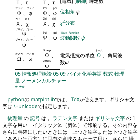
[電気] [
制御
] 時定数
Τ
、
τ
Τ
、
τ
ファイ
ファイ
Phi
phi
位相角
φ
Φ
、
φ
Φ
、
φ
カイ
カイ
Chi
chi
2
χ
分布
Χ
、
χ
Χ
、
χ
プサイ、プシー
Ψ
、
Psi
psi
Wave Function
Ψ
、
ψ
波動関数
ψ
プサイ、プシー
ψ
Omega
オーム
オメガ
オメガ
Ω
、
電気抵抗の単位
Ω
、角周波
Ω
、
ω
omega
数
ω
ω
05
情報処理概論
05
09
バイオ化学英語
数式
物理
量
ノーメンカルチャー
*
**
python
の
matplotlib
では、
TeX
が使えます。ギリシャ文
字は
\+unicode
で指定します。
物理量
の
記号
は，
ラテン文字
または
ギリシャ文字
の 1
文字を用い，イタリック体（斜体）で印刷する。その内容を
さらに明確にしたいときには，上つき添字または下つき添字
（あるいは両方）に固有の意味をもたせて用い，さらに 場