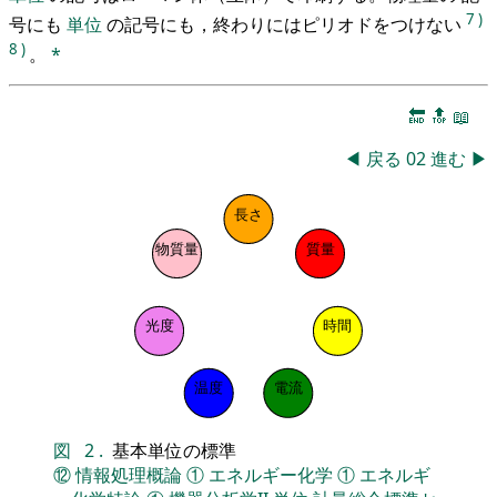
7
)
号にも
単位
の記号にも，終わりにはピリオドをつけない
8
)
。
*
🔚
🔝
📖
◀
戻る
02
進む
▶
長さ
物質量
質量
光度
時間
温度
電流
図
2
.
基本単位の標準
⑫
情報処理概論
①
エネルギー化学
①
エネルギ