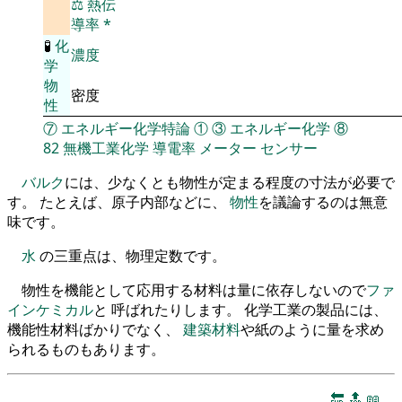
⚖️
熱伝
導率
*
🧪
化
濃度
学
物
密度
性
⑦
エネルギー化学特論
①
③
エネルギー化学
⑧
82
無機工業化学
導電率
メーター
センサー
バルク
には、少なくとも物性が定まる程度の寸法が必要で
す。 たとえば、原子内部などに、
物性
を議論するのは無意
味です。
水
の三重点は、物理定数です。
物性を機能として応用する材料は量に依存しないので
ファ
インケミカル
と 呼ばれたりします。 化学工業の製品には、
機能性材料ばかりでなく、
建築材料
や紙のように量を求め
られるものもあります。
🔚
🔝
📖