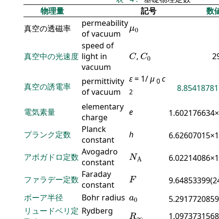
物理量
記号
数
permeability
μ
0
真空の透磁率
μ
0
of vacuum
speed of
C
C
0
真空中の光速度
light in
,
2
C
C
0
vacuum
ε
= 1/
μ
c
permittivity
0
真空の誘電率
8.85418781
of vacuum
2
elementary
電気素量
e
1.602176634
charge
Planck
プランク定数
h
6.62607015×
constant
N
A
Avogadro
アボガドロ定数
6.02214086×
N
A
constant
F
Faraday
ファラデー定数
9.64853399(2
F
constant
a
0
ボーア半径
Bohr radius
a
5.2917720859
0
R
∞
リュードベリ定
Rydberg
1.0973731568
R
∞