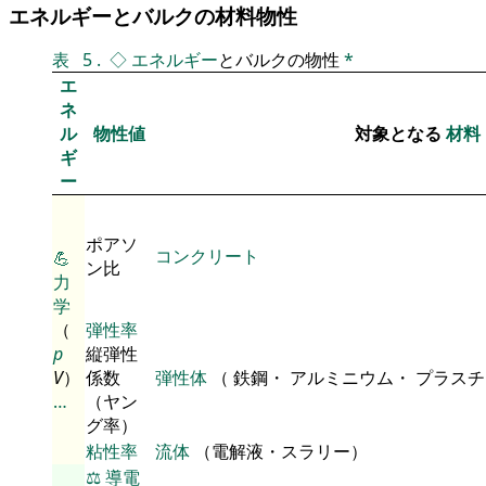
エネルギーとバルクの材料物性
表
5
.
◇
エネルギー
とバルクの物性
*
エ
ネ
ル
物性値
対象となる
材料
ギ
ー
ポアソ
コンクリート
💪
ン比
力
学
（
弾性率
p
縦弾性
V
）
係数
弾性体
（ 鉄鋼・ アルミニウム・ プラス
…
（ヤン
グ率）
粘性率
流体
（電解液・スラリー）
⚖️
導電