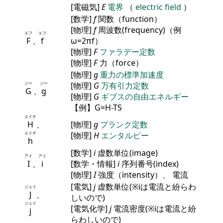
[電磁気]
E
電界
（
electric field
）
[数学]
f
関数（function）
[物理]
f
周波数(frequency)（例
エフ
エフ
F
、
f
ω=2πf）
[物理]
F
ファラデー定数
[物理]
F
力（force）
[物理]
g
重力の標準加速度
ジー
ジー
[物理]
G
万有引力定数
G
、
g
[物理]
G
ギブスの自由エネルギー
【例】G=H-TS
エイチ
H
、
[物理]
g
プランク定数
エイチ
[物理]
H
エンタルピー
h
[数学]
i
虚数単位(image)
アイ
アイ
I
、
i
[数学・情報]
i
序列番号(index)
[物理]
I
強度（intensity）、 電流
[電気]
j
虚数単位(※iは電流と紛らわ
ジェイ
J
、
しいので)
ジェイ
[電気化学]
j
電流密度(※iは電流と紛
j
らわしいので)